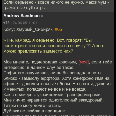
Если серьезно - вовсе никого не нужно, максимум -
грамотные субтитры.
Andrew Sandman
»
#75 |
24.06.09 11:01
Кому: Хмурый_Сибиряк,
#65
> Не, камрад, я серьезно. Вот, говорят: "Вы
посмотрите кого они позвали на озвучку"?! А кого
можно предложить завместо них?
Мое мнение, подчеркиваю красным,
[мое]
, если тебе
интересно, в данном случае такое.
Пофиг кто озвучивает, лишь бы попадал в ноты
близко к замыслу аффтора. Хотя конеффно Имя на
афише - дополнительные сборы. Но в ноты, даже из
Именитых, попадают не все и не всегда.
Как в примере с украинскими Трансформерами.
Мне лично наравится одноголосный закадровый.
Титры не могу долго читать.
Дубляж не люблю в принципе.