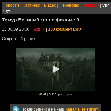
Новости
|
Картинки
|
Видео
|
Переводы
|
Магазин
|
VIP
клуб
Тимур Бекмамбетов о фильме 9
23.06.09 23:38
|
Goblin
|
183 комментария
Секретный ролик:
08:09
|
34720 просмотров
Подписывайся на наш
канал в Telegram