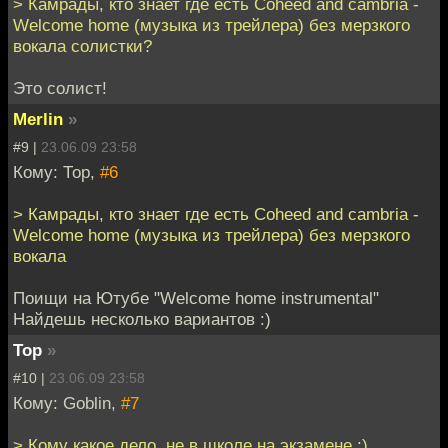
> Камрады, кто знает где есть Coheed and cambria -
Welcome home (музыка из трейлера) без мерзкого
вокала солистки?
Это солист!
Merlin
»
#9 |
23.06.09 23:58
Кому: Тор,
#6
> Камрады, кто знает где есть Coheed and cambria -
Welcome home (музыка из трейлера) без мерзкого
вокала
Поищи на Ютубе "Welcome home instrumental"
Найдешь несколько вариантов :)
Тор
»
#10 |
23.06.09 23:58
Кому: Goblin,
#7
> Кому какое дело, не в школе на экзамене :)