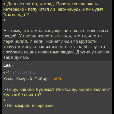
> Да я не против, камрад. Просто теперь очень
интересно - получится ли чего-нибудь, или будет
"как всегда"?
>
Я к тому, что там на озвучку приглашают известных
людей. У нас же известные люди, это те, кого ты
перечислил. И если "ихние" люди по крутости
топчут в минуса наших известных людей... ну это
проблема наших известных людей. Других у нас нет.
Так я думаю.
Lea
»
#74 |
24.06.09 11:00
Кому: Хмурый_Сибиряк,
#65
> Гощу, нашего, Куценко? Или Сашу, ихнего, Белого?
Куда ж без них то?
>
> Не, камрад, я серьезно.