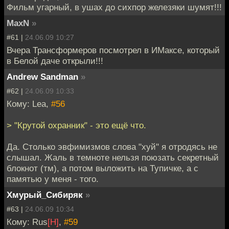
Фильм угарный, в ушах до сихпор железяки шумят!!!
MaxN
»
#61 |
24.06.09 10:27
Вчера Трансформеров посмотрел в ИМаксе, который
в Белой даче открыли!!!
Andrew Sandman
»
#62 |
24.06.09 10:33
Кому: Lea,
#56
> "Крутой охранник" - это ещё что.
Да. Столько эвфимизмов слова "хуй" я отродясь не
слышал. Жаль в темноте нельзя поюзать секретный
блокнот (тм), а потом выложить на Тупичке, а с
памятью у меня - того.
Хмурый_Сибиряк
»
#63 |
24.06.09 10:34
Кому: Rus
[H]
,
#59