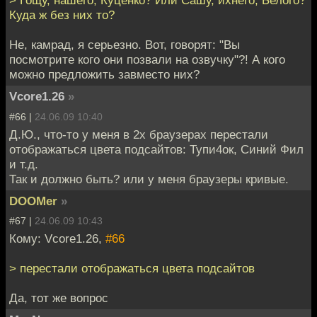
> Гощу, нашего, Куценко? Или Сашу, ихнего, Белого?
Куда ж без них то?
Не, камрад, я серьезно. Вот, говорят: "Вы
посмотрите кого они позвали на озвучку"?! А кого
можно предложить завместо них?
Vcore1.26
»
#66 |
24.06.09 10:40
Д.Ю., что-то у меня в 2х браузерах перестали
отображаться цвета подсайтов: Тупи4ок, Синий Фил
и т.д.
Так и должно быть? или у меня браузеры кривые.
DOOMer
»
#67 |
24.06.09 10:43
Кому: Vcore1.26,
#66
> перестали отображаться цвета подсайтов
Да, тот же вопрос