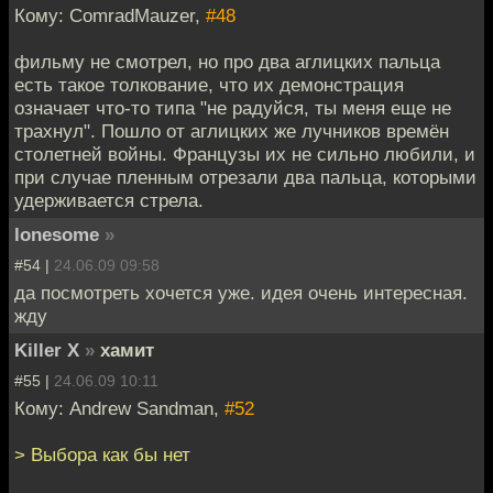
Кому: ComradMauzer,
#48
фильму не смотрел, но про два аглицких пальца
есть такое толкование, что их демонстрация
означает что-то типа "не радуйся, ты меня еще не
трахнул". Пошло от аглицких же лучников времён
столетней войны. Французы их не сильно любили, и
при случае пленным отрезали два пальца, которыми
удерживается стрела.
lonesome
»
#54 |
24.06.09 09:58
да посмотреть хочется уже. идея очень интересная.
жду
Killer X
»
хамит
#55 |
24.06.09 10:11
Кому: Andrew Sandman,
#52
> Выбора как бы нет