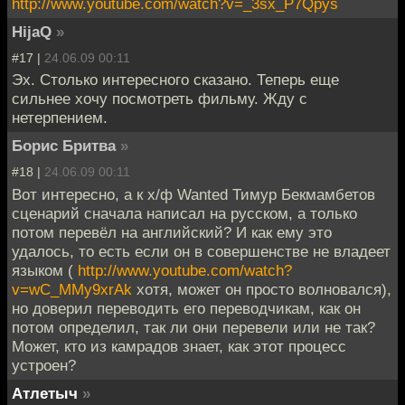
http://www.youtube.com/watch?v=_3sx_P7Qpys
HijaQ
»
#17 |
24.06.09 00:11
Эх. Столько интересного сказано. Теперь еще
сильнее хочу посмотреть фильму. Жду с
нетерпением.
Борис Бритва
»
#18 |
24.06.09 00:11
Вот интересно, а к х/ф Wanted Тимур Бекмамбетов
сценарий сначала написал на русском, а только
потом перевёл на английский? И как ему это
удалось, то есть если он в совершенстве не владеет
языком (
http://www.youtube.com/watch?
v=wC_MMy9xrAk
хотя, может он просто волновался),
но доверил переводить его переводчикам, как он
потом определил, так ли они перевели или не так?
Может, кто из камрадов знает, как этот процесс
устроен?
Атлетыч
»