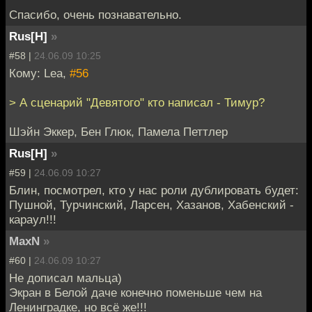
Спасибо, очень познавательно.
Rus[H]
»
#58 |
24.06.09 10:25
Кому: Lea,
#56
> А сценарий "Девятого" кто написал - Тимур?
Шэйн Эккер, Бен Глюк, Памела Петтлер
Rus[H]
»
#59 |
24.06.09 10:27
Блин, посмотрел, кто у нас роли дублировать будет:
Пушной, Турчинский, Ларсен, Хазанов, Хабенский -
караул!!!
MaxN
»
#60 |
24.06.09 10:27
Не дописал мальца)
Экран в Белой даче конечно поменьше чем на
Ленинградке, но всё же!!!