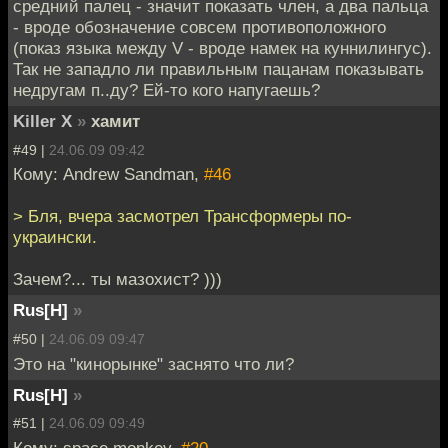
средний палец - значит показать член, а два пальца
- вроде обозначение совсем противоположного
(показ языка между V - вроде намек на куннилингус).
Так не западло ли правильным пацанам показывать
недругам п..ду? Ей-то кого напугаешь?
Killer X
»
хамит
#49 |
24.06.09 09:42
Кому: Andrew Sandman,
#46
> Бля, вчера засмотрел Трансформеры по-
украински.
Зачем?... ты мазохист? )))
Rus[H]
»
#50 |
24.06.09 09:47
Это на "кинорынке" заснято что ли?
Rus[H]
»
#51 |
24.06.09 09:49
Кому: space monkey,
#20