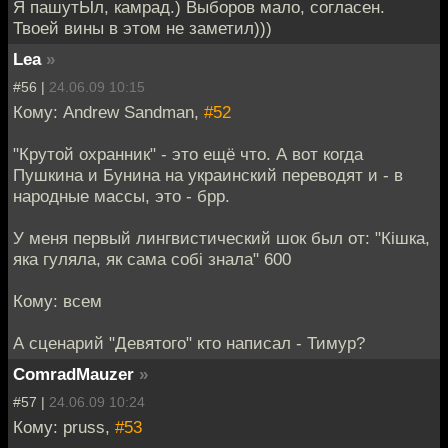
Я пашутЫл, камрад.) Выборов мало, согласен.
Твоей вины в этом не заметил)))
Lea
»
#56 |
24.06.09 10:15
Кому: Andrew Sandman,
#52
"Крутой охранник" - это ещё что. А вот когда
Пушкина и Бунина на украинский переводят и - в
народные массы, это - брр.
У меня первый лингвистический шок был от: "Кiшка,
яка гуляла, як сама собi знала" 600
Кому: всем
А сценарий "Девятого" кто написал - Тимур?
ComradMauzer
»
#57 |
24.06.09 10:24
Кому: pruss,
#53