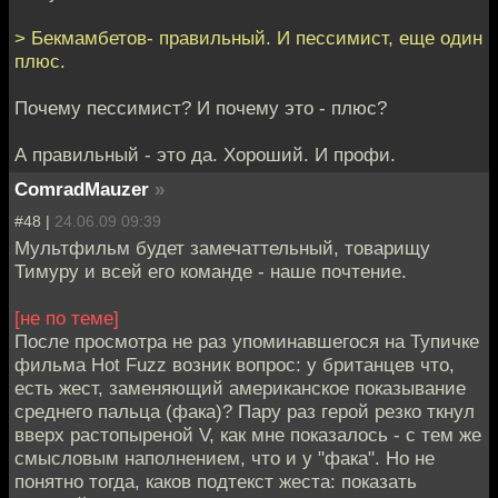
> Бекмамбетов- правильный. И пессимист, еще один
плюс.
Почему пессимист? И почему это - плюс?
А правильный - это да. Хороший. И профи.
ComradMauzer
»
#48 |
24.06.09 09:39
Мультфильм будет замечаттельный, товарищу
Тимуру и всей его команде - наше почтение.
[не по теме]
После просмотра не раз упоминавшегося на Тупичке
фильма Hot Fuzz возник вопрос: у британцев что,
есть жест, заменяющий американское показывание
среднего пальца (фака)? Пару раз герой резко ткнул
вверх растопыреной V, как мне показалось - с тем же
смысловым наполнением, что и у "фака". Но не
понятно тогда, каков подтекст жеста: показать