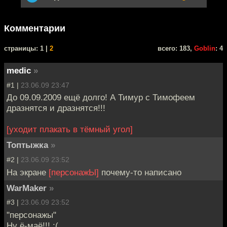
Комментарии
cтраницы: 1 |
2
всего: 183,
Goblin
: 4
medic
»
#1 |
23.06.09 23:47
До 09.09.2009 ещё долго! А Тимур с Тимофеем
дразнятся и дразнятся!!!
[уходит плакать в тёмный угол]
Топтыжка
»
#2 |
23.06.09 23:52
На экране
[персонажЫ]
почему-то написано
WarMaker
»
#3 |
23.06.09 23:52
"персонажы"
Ну ё-маё!!! :(