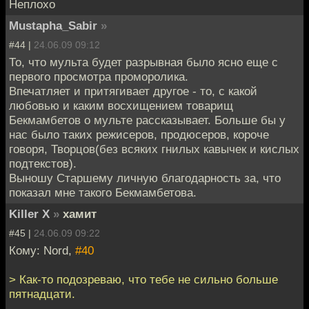
Неплохо
Mustapha_Sabir
»
#44 |
24.06.09 09:12
То, что мульта будет разрывная было ясно еще с
первого просмотра проморолика.
Впечатляет и притягивает другое - то, с какой
любовью и каким восхищением товарищ
Бекмамбетов о мульте рассказывает. Больше бы у
нас было таких режисеров, продюсеров, короче
говоря, Творцов(без всяких гнилых кавычек и кислых
подтекстов).
Выношу Старшему личную благодарность за, что
показал мне такого Бекмамбетова.
Killer X
»
хамит
#45 |
24.06.09 09:22
Кому: Nord,
#40
> Как-то подозреваю, что тебе не сильно больше
пятнадцати.