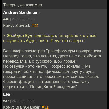
Теперь уже взаимно.
Andrew Sandman
»
#46 |
24.06.09 09:36
Кому: Zlovred,
#22
> Элайджа Вуд подписался, интересно кто у нас
озвучивать будет, опять Галустян наверно.
Бля, вчера засмотрел Трансформеры по-украински.
Перевод гавно, это понятно, даже не с английского
переводили, а с русского, шоб проще.
Но озвучка - это нечто. Профессионалы (ТМ)
говорили так, что пол фильма зал друг у друга
переспрашивал, что персонаж там сейчас сказал.
Фефект фикции + затравленные голоса как у
негритоски с "Полицейской академии".
Lea
»
#47 |
24.06.09 09:38
Кому: BrainGrabber,
#31