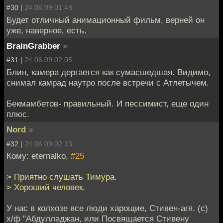
#30 |
24.06.09 01:48
Будет отличный анимационный фильм, верней он
уже, наверное, есть.
BrainGrabber
»
#31 |
24.06.09 02:05
Блин, камера дергается как сумасшедшая. Видимо,
снимал камрад наутро после встречи с Атлетычем.
Бекмамбетов- правильный. И пессимист, еще один
плюс.
Nord
»
#32 |
24.06.09 02:13
Кому: eternalko,
#25
> Приятно слушать Тимура.
> Хороший человек.
У нас в колхозе все люди харощие, Стивен-агя. (с)
х/ф "Абдулладжан, или Посвящается Стивену