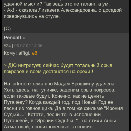
удачной мысли? Так ведь это не талант, а ум.
- Ах! - сказала Лизавета Александровна, с досадой
повернувшись на стуле.
(С)
Pendalf
»
#24 |
06.07.09 14:36
Кому: affigi,
#8
> ДЮ интригует, сейчас будет тотальный срыв
покровов и всем достанется на орехи!!
На lurkmore тема про Мадам Брошкину удалена.
Хоть здесь, на тупичке, заценим срыв покровов,
если таковые будут. Конечно, как не ценить
Пугачёву? Когда каждый год, под Новый Год её
песни из говноящика. Да в том же фильме "Ирония
Судьбы.." Кстати, песни те, в исполнении
Пугачёвой, в "Иронии Судьбы.." , на стихи Анны
Ахматовой, проникновенные, хорошие.