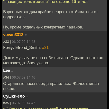
"знающих толк в жизни" не старше 16ти лет.
Взрослым людям крайне непросто отбиваться от
подростков.
Ну, кроме отдельных конкретных пацанов.
vovan3312
»
#33 |
06.07.09 14:43
Кому: Elrond_Smith,
#31
Дык и музыку не она себе писала. Однако ж вот так-
мегазвезда. Заслужено.
Lee
»
#34 |
06.07.09 14:46
Старинные часы всегда нравилась. Жалостливая
песня.
Сушки-зло
»
#35 |
06.07.09 14:47
>Сбоку множественные стойки для продажи