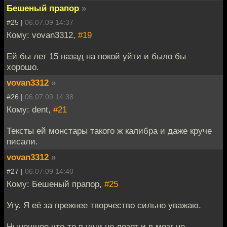
Бешеный прапор
»
#25 |
06.07.09 14:37
Кому: vovan3312,
#19
Ей бы лет 15 назад на покой уйти и было бы
хорошо.
vovan3312
»
#26 |
06.07.09 14:38
Кому: dent,
#21
Тексты ей монстары такого ж калибра и даже круче
писали.
vovan3312
»
#27 |
06.07.09 14:40
Кому: Бешеный прапор,
#25
Угу. Я её за прежнее творчество сильно уважаю.
Нынешнее что-то в уши не лезет и в мозг не