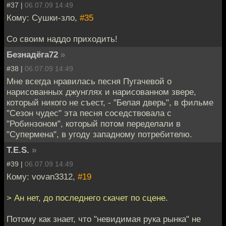
#37 |
06.07.09 14:49
Кому: Сушки-зло,
#35
Со своим наддо приходить!
Безнадёга72
»
#38 |
06.07.09 14:49
Мне всегда нравилась песня Пугачевой о
нарисованных джунглях и нарисованном звере,
который никого не съест, - "Белая дверь", в фильме
"Сезон чудес" эта песня соседствовала с
"Робинзоном", который потом переделали в
"Супермена", в угоду западному потребителю.
T.E.S.
»
#39 |
06.07.09 14:49
Кому: vovan3312,
#19
> Ан нет, до последнего скачет по сцене.
Потому как знает, что "невидимая рука рынка" не