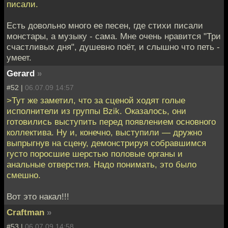
писали.
Есть довольно много ее песен, где стихи писали
монстары, а музыку - сама. Мне очень нравится "Три
счастливых дня", душевно поёт, и слышно что петь -
умеет.
Gerard
»
#52 |
06.07.09 14:57
>Тут же заметил, что за сценой ходят голые
исполнители из группы Bzik. Оказалось, они
готовились выступить перед появлением основного
коллектива. Ну и, конечно, выступили — дружно
выпрыгнув на сцену, демонстрируя собравшимся
густо поросшие шерстью половые органы и
анальные отверстия. Надо понимать, это было
смешно.
Вот это накал!!!
Craftman
»
#53 |
06.07.09 14:58