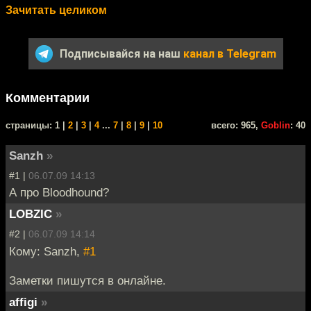
Зачитать целиком
Подписывайся на наш
канал в Telegram
Комментарии
cтраницы: 1 |
2
|
3
|
4
...
7
|
8
|
9
|
10
всего: 965,
Goblin
: 40
Sanzh
»
#1 |
06.07.09 14:13
А про Bloodhound?
LOBZIC
»
#2 |
06.07.09 14:14
Кому: Sanzh,
#1
Заметки пишутся в онлайне.
affigi
»