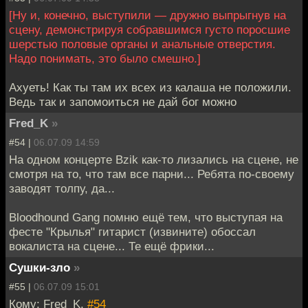
[Ну и, конечно, выступили — дружно выпрыгнув на
сцену, демонстрируя собравшимся густо поросшие
шерстью половые органы и анальные отверстия.
Надо понимать, это было смешно.]
Ахуеть! Как ты там их всех из калаша не положили.
Ведь так и запомоиться не дай бог можно
Fred_K
»
#54 |
06.07.09 14:59
На одном концерте Bzik как-то лизались на сцене, не
смотря на то, что там все парни... Ребята по-своему
заводят толпу, да...
Bloodhound Gang помню ещё тем, что выступая на
фесте "Крылья" гитарист (извините) обоссал
вокалиста на сцене... Те ещё фрики...
Сушки-зло
»
#55 |
06.07.09 15:01
Кому: Fred_K,
#54