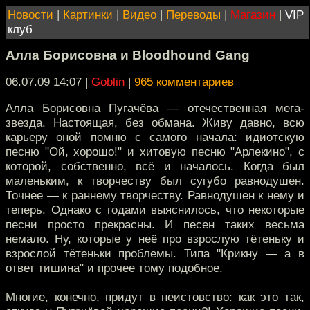
Новости
|
Картинки
|
Видео
|
Переводы
|
Магазин
|
VIP
клуб
Алла Борисовна и Bloodhound Gang
06.07.09 14:07
|
Goblin
|
965 комментариев
Алла Борисовна Пугачёва — отечественная мега-
звезда. Настоящая, без обмана. Живу давно, всю
карьеру оной помню с самого начала: идиотскую
песню "Ой, хорошо!" и хитовую песню "Арлекино", с
которой, собственно, всё и началось. Когда был
маленьким, к творчеству был сугубо равнодушен.
Точнее — к раннему творчеству. Равнодушен к нему и
теперь. Однако с годами выяснилось, что некоторые
песни просто прекрасны. И песен таких весьма
немало. Ну, которые у неё про взрослую тётеньку и
взрослой тётеньки проблемы. Типа "Крикну — а в
ответ тишина" и прочее тому подобное.
Многие, конечно, придут в неистовство: как это так,