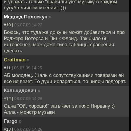
и уважать только "правильную" музыку в каждом
сугубо личном мнении! ;)))
Медвед Полоскун
»
#10 |
06.07.09 14:22
Боюсь, что туда же до кучи может добавиться и про
Роджера Вотерса и Пинк Флоид. Так было бы
интереснее, мож даже типа таблицы сравнения
сделать.
Craftman
»
#11 |
06.07.09 14:25
АБ молодец. Жаль с сопутствующими товарами ей
все не везет. То духи испаряться, то чипсы подгорят.
Кальцидович
»
#12 |
06.07.09 14:26
Одна "Ой, хорошо!" затыкает за пояс Нирвану :)
Алла - монстр музыки
Fargo
»
#13 |
06.07.09 14:26