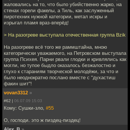
жаловались на то, что было убийственно жарко, на
стенах горели факелы, а Тиль, как заслуженный
пиротехник нужной категории, метал искры и
изрыгал пламя враз-вперёд!
> На разогреве выступала отечественная группа Bzik
На разогреве всё того же раммштайна, мною
категорически уважаемого, на Петровском выступала
группа Психея. Парни рвали глодки и кривлялись как
могли, но тупое быдло оказалось безжалостно и
глухо к стараниям творческой молодёжи, за что и
было неоднократно послано вместе с "духастиш
факин шит"!
vovan3312
»
#62 |
06.07.09 15:03
Кому: Сушки-зло,
#55
О, господи. это ж пиздец-пиздец!
Alex_B
»