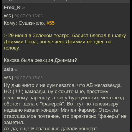
Fred_K
»
#65 |
06.07.09 15:06
Кому: Сушки-зло,
#55
> 29 июня в Зеленом театре, басист блевал в шапку
Джимми Попа, после чего Джимми ее одел на
голову.
Какова была реакция Джимми?
asia
»
#66 |
06.07.09 15:06
Ну дык никто и не сумлеватся, что АБ мегазвезда.
НО (!!!!!) камрады, ну скажите мне, простому
сельскому пареньку, а как у буржуинских мегазвезд
обстоят дела с "фанерой". Вот тут по телевизеру
недавно казали концерт Милен Фармер. Отожгла
старушка мое почтение, что характерно "фанеры" не
заметил.
Ах да, еще вчера ночью давали концерт