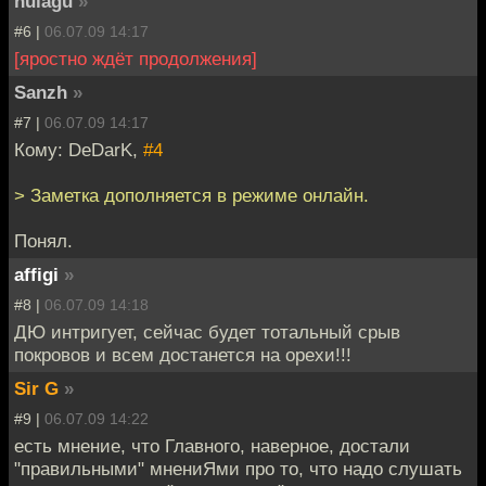
hulagu
»
#6 |
06.07.09 14:17
[яростно ждёт продолжения]
Sanzh
»
#7 |
06.07.09 14:17
Кому: DeDarK,
#4
> Заметка дополняется в режиме онлайн.
Понял.
affigi
»
#8 |
06.07.09 14:18
ДЮ интригует, сейчас будет тотальный срыв
покровов и всем достанется на орехи!!!
Sir G
»
#9 |
06.07.09 14:22
есть мнение, что Главного, наверное, достали
"правильными" мнениЯми про то, что надо слушать