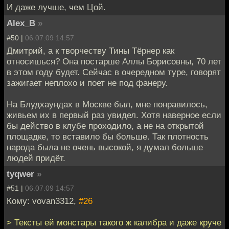
И даже лучше, чем Цой.
Alex_B
»
#50 |
06.07.09 14:57
Дмитрий, а к творчеству Тины Тёрнер как
относишься? Она постарше Аллы Борисовны, 70 лет
в этом году будет. Сейчас в очередном туре, говорят
зажигает неплохо и поет не под фанеру.
На Блудхаундах в Москве был, мне понравилось,
живьем их в первый раз увидел. Хотя наверное если
бы действо в клубе проходило, а не на открытой
площадке, то вставило бы больше. Так плотность
народа была не очень высокой, я думал больше
людей придёт.
tyqwer
»
#51 |
06.07.09 14:57
Кому: vovan3312,
#26
> Тексты ей монстары такого ж калибра и даже круче