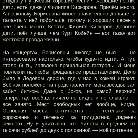
откуда у Пугачёвой хорошие песни?! Хорошие песни,
дети, есть даже у Филиппа Киркорова. Причём много.
А поскольку Борисовна живёт значительно дольше, и
таланта у ней побольше, потому и хороших песен у
неё очень много. Кстати, Филипп Киркоров, дорогие
дети, поёт лучше, чем Курт Кобейн — вот такая вот
жестокая правда жизни.
На концертах Борисовны никогда не был — не
интересовало настолько, чтобы куда-то идти. А тут,
стало быть, заявлена прощальная гастроль. И меня
повлекли на якобы прощальное представление. Дело
было в Ледовом дворце, где у нас в хоккей играют.
Всё как положено на представлении мега-звезды: зал
забит битком. Даже с боков, на самой верхней
галёре, где вообще ничего не видно и не слышно —
всё занято. Мест свободных нет вообще, нигде.
Основная масса контингента — тётеньки за
сороковник и тётеньки за тридцатник, дяденек
немного. Ну и учитывая, что билеты в среднем от
тысячи рублей до двух с половиной — моё почтение.