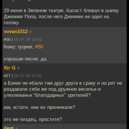
29 июня в Зеленом театре, басист блевал в шапку
Джимми Попа, после чего Джимми ее одел на
голову.
vovan3312
»
#56 |
06.07.09 15:01
Кому: tyqwer,
#50
хорошая песня, да.
Sir G
»
#57 |
06.07.09 15:02
а Бзики не ебали там друг друга в сраку и на рот не
раздавали себе же под дружное веселье и
улюлюканье "благодарных" зрителей?
как, кстати, они их принимали?
это же пиздец, простите?
dent
»