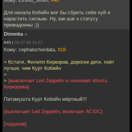
Кому: Elrond_Smith,
#40
Для начала Кобейн мог бы сбрить себе хуй и
нарастить сискьки. Ну, как шаг к статусу
примадонны :))
Dimmka
»
#49 |
06.07.09 14:57
Кому: cephalochordata,
#18
> Кстати, Филипп Киркоров, дорогие дети, поёт
лучше, чем Курт Кобейн
>
>
[выключает Led Zeppelin и начинает к0чать
Киркорова]
Патамушта Курт Кобейн мёртвый!!!
[выключает Led Zeppelin, включает AC\DC]
[подумав]