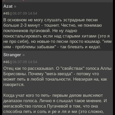
Azat
»
#45 |
06.07.09 14:54
В основном не могу слушать эстрадные песни
больше 2-3 минут - тошнит. Честно, не понимаю
поклонников пугачовой. Не ну ладно
поностальгировать если над старыми хитами (это я
не про себя), но новые-то песни просто кошмар. "ням
ням - проблемы забывам" - так блевать и кидат.
Stranger
»
#46 |
06.07.09 14:54
Отец как то рассказывал. О "свойствах" голоса Аллы
Борисовны. Почему "мега-звезда" - потому что
может петь в любой тональности. Невзирая на, как
говорится.
Когда учат кого то петь- первым делом выясняют
диапазон голоса. Лично я слышал такое мнение. И
мегасвойство голоса Пугачевой в том, что она
способна петь и соль и ре и ля и ми (это сложно,