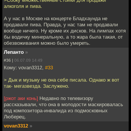
алкоголя и пива.
А у нас в Москве на концерте Бладхаунда не
продавали пива. Правда, у нас там не продавали
вообще ничего. Ну кроме их дисков. На лимпах хотя
бы водичку минеральную, а то жара была такая, от
обезвоживания можно было умереть.
Лепанто
»
#36 |
06.07.09 14:49
Кому: vovan3312,
#33
> Дык и музыку не она себе писала. Однако ж вот
так- мегазвезда. Заслужено.
[ржот аки конь]
Недавно по телевизору
рассказывали, что она в молодости маскировалась
под композитора-инвалида из подмосковных
Люберец.
vovan3312
»