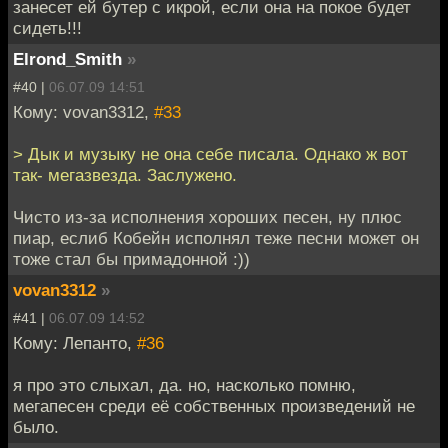
занесет ей бутер с икрой, если она на покое будет
сидеть!!!
Elrond_Smith
»
#40 |
06.07.09 14:51
Кому: vovan3312,
#33
> Дык и музыку не она себе писала. Однако ж вот
так- мегазвезда. Заслужено.
Чисто из-за исполнения хороших песен, ну плюс
пиар, еслиб Кобейн исполнял теже песни может он
тоже стал бы примадонной :))
vovan3312
»
#41 |
06.07.09 14:52
Кому: Лепанто,
#36
я про это слыхал, да. но, насколько помню,
мегапесен среди её собственных произведений не
было.