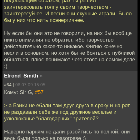
подобающим образом, раз ты решил
заинтересовать толпу своим творчеством -
заинтересуй ее. И песни они скучные играли. Было
бы у них что нить поэнергичнее.
Ну если бы они это не говорили, на них бы вообще
никто внимания не обратил, ибо творчество
действительно какое-то никакое. Фигню конечно
несли в основном, но хотя бы не бояться с публикой
общаться, плюс понимают чего стоят на самом деле
:)
Elrond_Smith
»
#64 |
06.07.09 15:05
Кому: Sir G,
#57
> а Бзики не ебали там друг друга в сраку и на рот
не раздавали себе же под дружное веселье и
улюлюканье "благодарных" зрителей?
Наверно парням не дали разойтись по полной, они
ведь были только на разогреве :)