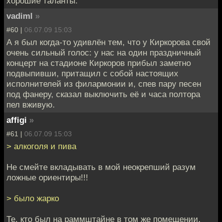
хорошие таланты.
vadiml
»
#60 |
06.07.09 15:03
А я был когда-то удивлён тем, что у Киркорова свой
очень сильный голос: у нас на один праздничный
концерт на стадионе Киркоров прибыл заметно
подвыпивши, притащил с собой настоящих
исполнителей из филармонии и, спев пару песен
под фанеру, сказал выключить её и часа полтора
пел вживую.
affigi
»
#61 |
06.07.09 15:03
> алкоголя и пива
Не смейте вкладывать в мой неокрепший разум
ложные ориентиры!!!
> было жарко
Те, кто был на раммштайне в том же помещении,