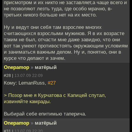
присмотром и их никто не заставляет,а чаще всего и
не позволяют лезть туда, где особо мрачно, в-
третьих никого больше нет на их место.
Ну и ведут они себя там взрослее многих
считающихся взрослыми мужиков. Я в их возрасте
таким не был, отчасти мне даже завидно, что они
вот так умеют противостоять окружающим условиям
и заниматься важным делом. Ну и, понятно, они в
курсе что делают и зачем.
Onepamop
»
матёрый
#28 |
13.07.09 22:09
Кому: LemanRuss,
#27
> Позор мне я Курчатова с Капицей спутал,
извиняйте камрады.
Выбирай себе епитимью таперича.
Onepamop
»
матёрый
#31 |
13.07.09 22:20