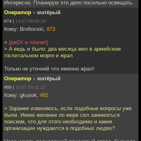
Интересно. Планирую это дело посильно освещать.
Onepamop
»
матёрый
#74 |
14.07.09 00:18
Кому: Broflovski,
#73
>
[ржОт и плачет]
> А ведь и было: два месяца жил в армейском
госпитальном морге и жрал
Только не уточняй что именно жрал!
Onepamop
»
матёрый
#89 |
14.07.09 11:13
Кому: gkusok,
#81
> Заранее извиняюсь, если подобные вопросы уже
были. Имею желание по мере сил заниматься
поиском, что для этого необходимо и какие
организации нуждаются в подобных людях?