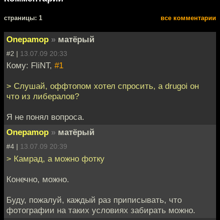
cтраницы: 1
все комментарии
Onepamop
»
матёрый
#2 |
13.07.09 20:33
Кому: FliNT,
#1
> Слушай, оффтопом хотел спросить, а drugoi он
что из либералов?
Я не понял вопроса.
Onepamop
»
матёрый
#4 |
13.07.09 20:39
> Камрад, а можно фотку
Конечно, можно.
Буду, пожалуй, каждый раз приписывать, что
фотографии на таких условиях забирать можно.