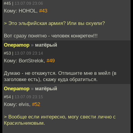
#45 |
13.07.09 23:06
Кому: HOHOL,
#43
> Это эльфийская армия? Или вы охуели?
Вот сразу понятно - человек конкретен!!!
Onepamop
»
матёрый
#53 |
13.07.09 23:14
Кому: BortStrelok,
#49
Думаю - не откажутся. Отпишите мне в мейл (в
заголовке есть), скажу куда обратиться.
Onepamop
»
матёрый
#54 |
13.07.09 23:15
Кому: elvis,
#52
> Вообще если интересно, могу свести лично с
Красильниковым.