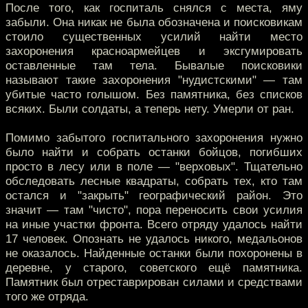
После того, как госпиталь снялся с места, яму
забыли. Она никак не была обозначена и поисковикам
стоило существенных усилий найти место
захоронения красноармейцев и эксгумировать
оставленные там тела. Бывалые поисковики
называют такие захоронения "нудистскими" — там
убитые часто голышом. Без памятника, без списков
всяких. Были солдаты, а теперь нету. Умерли от ран.
Помимо забытого госпитального захоронения нужно
было найти и собрать останки бойцов, погибших
просто в лесу или в поле — "верховых". Тщательно
обследовать лесные квадраты, собрать тех, кто там
остался и "закрыть" географический район. Это
значит — там "чисто", пора переносить свои усилия
на иные участки фронта. Всего отряду удалось найти
17 человек. Опознать не удалось никого, медальонов
не оказалось. Найденные останки были похоронены в
деревне, у старого, советского ещё памятника.
Памятник был отреставрирован силами и средствами
того же отряда.