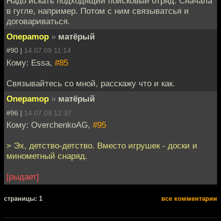
Надо искать подходящий поисковый отряд. Сначала
в гугле, например. Потом с ним связыватсья и
договариваться.
Onepamop
»
матёрый
#90 |
14.07.09 11:14
Кому: Essa,
#85
Связывайтесь со мной, расскажу что и как.
Onepamop
»
матёрый
#96 |
14.07.09 12:37
Кому: OverchenkoAG,
#95
> Эх, детство-детство. Вместо игрушек - доски и
минометный снаряд.
[рыдает]
cтраницы: 1
все комментарии