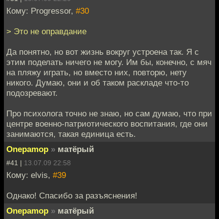
Кому: Progressor,
#30
> Это не оправдание
Да понятно, но вот жизнь вокруг устроена так. Я с
этим поделать ничего не могу. Им бы, конечно, с мяч
на пляжу играть, но вместо них, повторю, нету
никого. Думаю, они и об таком раскладе что-то
подозревают.
Про психолога точно не знаю, но сам думаю, что при
центре военно-патриотического воспитания, где они
занимаются, такая единица есть.
Onepamop
»
матёрый
#41 |
13.07.09 22:58
Кому: elvis,
#39
Однако! Спасибо за разъяснения!
Onepamop
»
матёрый