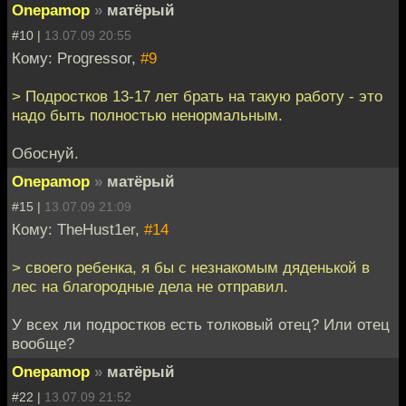
Onepamop
»
матёрый
#10 |
13.07.09 20:55
Кому: Progressor,
#9
> Подростков 13-17 лет брать на такую работу - это
надо быть полностью ненормальным.
Обоснуй.
Onepamop
»
матёрый
#15 |
13.07.09 21:09
Кому: TheHust1er,
#14
> своего ребенка, я бы с незнакомым дяденькой в
лес на благородные дела не отправил.
У всех ли подростков есть толковый отец? Или отец
вообще?
Onepamop
»
матёрый
#22 |
13.07.09 21:52