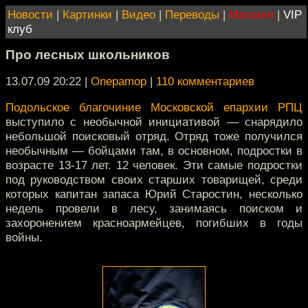
Новости
|
Картинки
|
Видео
|
Переводы
|
Магазин
|
VIP
клуб
Про лесных школьников
13.07.09 20:22
|
Onepamop
|
110 комментариев
Подольское благочиние Московской епархии РПЦ
выступило с необычной инициативой — снарядило
небольшой поисковый отряд. Отряд тоже получился
необычным — бойцами там, в основном, подростки в
возрасте 13-17 лет. 12 человек. Эти самые подростки
под руководством своих старших товарищей, среди
которых капитан запаса Юрий Старостин, несколько
недель провели в лесу, занимаясь поиском и
захоронением красноармейцев, погибших в годы
войны.