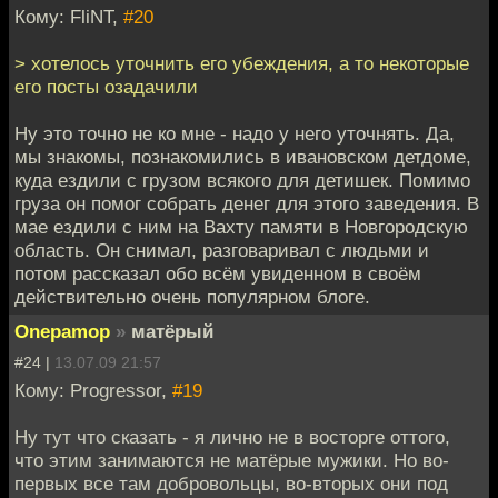
Кому: FliNT,
#20
> хотелось уточнить его убеждения, а то некоторые
его посты озадачили
Ну это точно не ко мне - надо у него уточнять. Да,
мы знакомы, познакомились в ивановском детдоме,
куда ездили с грузом всякого для детишек. Помимо
груза он помог собрать денег для этого заведения. В
мае ездили с ним на Вахту памяти в Новгородскую
область. Он снимал, разговаривал с людьми и
потом рассказал обо всём увиденном в своём
действительно очень популярном блоге.
Onepamop
»
матёрый
#24 |
13.07.09 21:57
Кому: Progressor,
#19
Ну тут что сказать - я лично не в восторге оттого,
что этим занимаются не матёрые мужики. Но во-
первых все там добровольцы, во-вторых они под