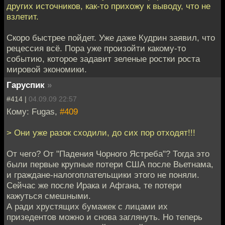
других источников, как-то прихожу к выводу, что не
взлетит.
Скоро быстрее пойдет. Уже даже Кудрин заявил, что
рецессия всё. Пора уже произойти какому-то
событию, которое задавит зеленые ростки роста
мировой экономики.
Гаруспик
»
#414 |
04.09.09 22:57
Кому: Fugas,
#409
> Они уже разок сходили, до сих пор отходят!!!
От чего? От "Падения Чорного Ястреба"? Тогда это
были первые крупные потери США после Вьетнама,
и граждане-налогоплательщики этого не поняли.
Сейчас же после Ирака и Афгана, те потери
кажуться смешными.
А ради хрустящих бумажек с лицами их
призедентов можно и снова заглянуть. Но теперь