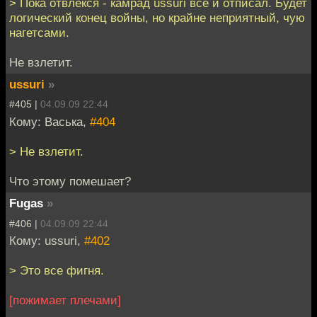
> Пока отвлекся - камрад ussuri все и отписал. Будет
логический конец войны, но крайне неприятный, чую
нагетсами.
Не взлетит.
ussuri
»
#405 |
04.09.09 22:44
Кому: Васька,
#404
> Не взлетит.
Что этому помешает?
Fugas
»
#406 |
04.09.09 22:44
Кому: ussuri,
#402
> Это все фигня.
[пожимает плечами]