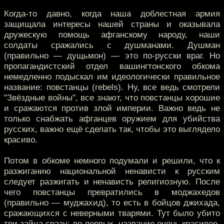
Когда-то давно, когда наша доблестная армия
защищала интересы нашей страны и оказывала
дружескую помощь афганскому народу, наши
солдаты сражались с душманами. Душман
(правильно — дущьмон) — это по-русски враг. Но
пропагандистский отдел вашингтонского обкома
немедленно подыскал им идеологически правильное
название: повстанцы (rebels). Ну, все ведь смотрели
"Звёздные войны", все знают, что повстанцы хорошие
и сражаются против злой империи. Важно ведь не
только снабжать афганцев оружием для убийства
русских, важно ещё сделать так, чтобы это выглядело
красиво.
Потом в обкоме немного подумали и решили, что к
разжиганию национальной ненависти к русским
следует разжигать и ненависть религиозную. После
чего повстанцы превратились в моджахедов
(правильно — муджахид), то есть в бойцов джихада,
сражающихся с неверными тварями. Тут было убито
три зайца сразу: во-первых, название очень красивое,