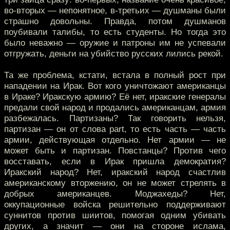
во-вторых — непонятное, в-третьих — душманы были
страшно довольны. Правда, потом душманов
поубивали талибы, то есть студенты. Но тогда это
было неважно — оружие и патроны им не успевали
отгружать, деньги на убийство русских лились рекой.
Та же проблема, кстати, встала в полный рост при
нападении на Ирак. Вот кого уничтожают американцы
в Ираке? Иракскую армию? Её нет, иракские генералы
предали свой народ и продались американцам, армия
разбежалась. Партизаны? Так говорить нельзя,
партизан — он от слова part, то есть часть — часть
армии, действующая отдельно. Нет армии — не
может быть и партизан. Повстанцы? Против чего
восставать, если в Ирак пришла демократия?
Иракский народ? Нет, иракский народ счастлив
американскому вторжению, он не может стрелять в
добрых американцев. Моджахеды? Нет,
оккупационные войска решительно поддерживают
суннитов против шиитов, помогая одним убивать
других, а значит — они на стороне ислама,