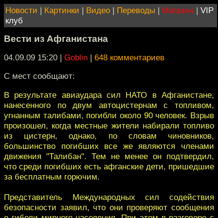
Новости
|
Картинки
|
Видео
|
Переводы
|
Магазин
|
VIP
клуб
Вести из Афганистана
04.09.09 15:20
|
Goblin
|
648 комментариев
С мест сообщают:
В результате авиаудара сил НАТО в Афганистане,
нанесенного по двум автоцистернам с топливом,
угнанным талибами, погибли около 90 человек. Взрыв
произошел, когда местные жители набирали топливо
из цистерн, однако, по словам чиновников,
большинство погибших все же являются членами
движения "Талибан". Тем не менее он подтвердил,
что среди погибших есть афганские дети, пришедшие
за бесплатным горючим.
Представитель Международных сил содействия
безопасности заявил, что они проверяют сообщения
о гибели мирного населения. При этом в разговоре с