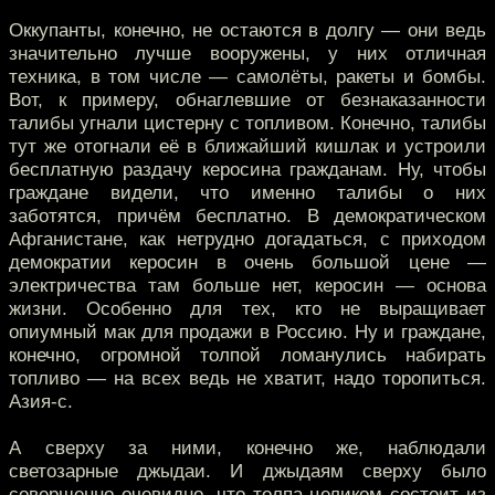
Оккупанты, конечно, не остаются в долгу — они ведь
значительно лучше вооружены, у них отличная
техника, в том числе — самолёты, ракеты и бомбы.
Вот, к примеру, обнаглевшие от безнаказанности
талибы угнали цистерну с топливом. Конечно, талибы
тут же отогнали её в ближайший кишлак и устроили
бесплатную раздачу керосина гражданам. Ну, чтобы
граждане видели, что именно талибы о них
заботятся, причём бесплатно. В демократическом
Афганистане, как нетрудно догадаться, с приходом
демократии керосин в очень большой цене —
электричества там больше нет, керосин — основа
жизни. Особенно для тех, кто не выращивает
опиумный мак для продажи в Россию. Ну и граждане,
конечно, огромной толпой ломанулись набирать
топливо — на всех ведь не хватит, надо торопиться.
Азия-с.
А сверху за ними, конечно же, наблюдали
светозарные джыдаи. И джыдаям сверху было
совершенно очевидно, что толпа целиком состоит из