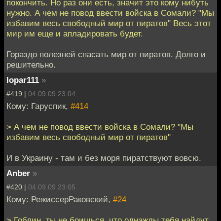
покончить. Но раз они есть, значит это кому нибуть
нужно. А чем не повод ввести войска в Сомали? "Мы
избавим весь свободный мир от пиратов" Весь этот
мир им еще и апладировать будет.
Гораздо полезней спасать мир от пиратов. Долго и
решительно.
lopar111
»
#419 |
04.09.09 23:04
Кому: Гаруспик,
#414
> А чем не повод ввести войска в Сомали? "Мы
избавим весь свободный мир от пиратов"
И в Украину - там и без моря пиратствуют вовсю.
Anber
»
#420 |
04.09.09 23:05
Кому: РежиссерРаковский,
#24
> Гоблин, ты не боишься, что однажды тебя найдут