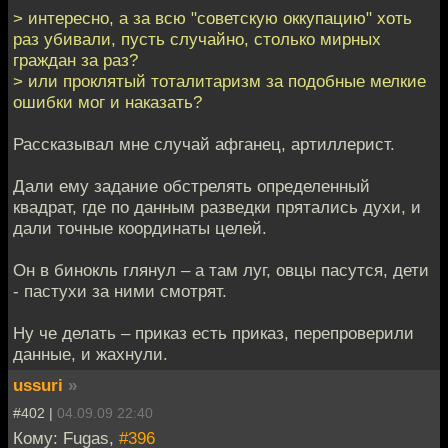
> интересно, а за всю "советскую оккупацию" хоть
раз убивали, пусть случайно, столько мирных
граждан за раз?
> или проклятый тоталитаризм за подобные мелкие
ошибки мог и наказать?
Рассказывал мне случай афганец, артиллерист.
Дали ему задание обстрелять определенный
квадрат, где по данным разведки прятались духи, и
дали точные координаты целей.
Он в бинокль глянул – а там луг, овцы пасутся, дети
- пастухи за ними смотрят.
Ну че делать – приказ есть приказ, перепроверили
данные, и жахнули.
ussuri
»
#402 |
04.09.09 22:40
Кому: Fugas,
#396