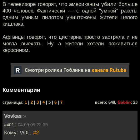
В телевизоре говорят, что американцы убили больше
400 человек. Фактически — с одной "умной" ракеты
одним умным пилотом уничтожены жители целого
кишлака.
Афганцы говорят, что цистерна просто застряла и не
могла выехать. Ну а жители хотели поживиться
керосином.
Смотри ролики Гоблина на
канале Rutube
Комментарии
cтраницы:
1
|
2
|
3
|
4
| 5 |
6
|
7
всего: 648,
Goblin
: 23
Vovkas
»
#401 |
04.09.09 22:39
Кому: VOL,
#2