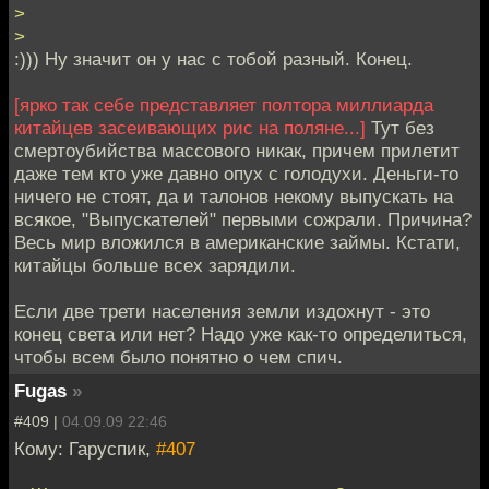
>
>
:))) Ну значит он у нас с тобой разный. Конец.
[ярко так себе представляет полтора миллиарда
китайцев засеивающих рис на поляне...]
Тут без
смертоубийства массового никак, причем прилетит
даже тем кто уже давно опух с голодухи. Деньги-то
ничего не стоят, да и талонов некому выпускать на
всякое, "Выпускателей" первыми сожрали. Причина?
Весь мир вложился в американские займы. Кстати,
китайцы больше всех зарядили.
Если две трети населения земли издохнут - это
конец света или нет? Надо уже как-то определиться,
чтобы всем было понятно о чем спич.
Fugas
»
#409 |
04.09.09 22:46
Кому: Гаруспик,
#407