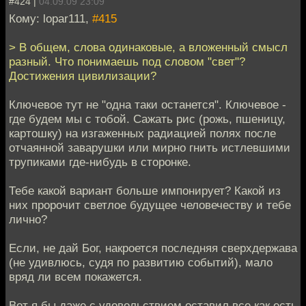
#424 |
04.09.09 23:09
Кому: lopar111,
#415
> В общем, слова одинаковые, а вложенный смысл
разный. Что понимаешь под словом "свет"?
Достижения цивилизации?
Ключевое тут не "одна таки останется". Ключевое -
где будем мы с тобой. Сажать рис (рожь, пшеницу,
картошку) на изгаженных радиацией полях после
отчаянной заварушки или мирно гнить истлевшими
трупиками где-нибудь в сторонке.
Тебе какой вариант больше импонирует? Какой из
них пророчит светлое будущее человечеству и тебе
лично?
Если, не дай Бог, накроется последняя сверхдержава
(не удивлюсь, судя по развитию событий), мало
вряд ли всем покажется.
Вот я бы даже с удовольствием оставил все как есть