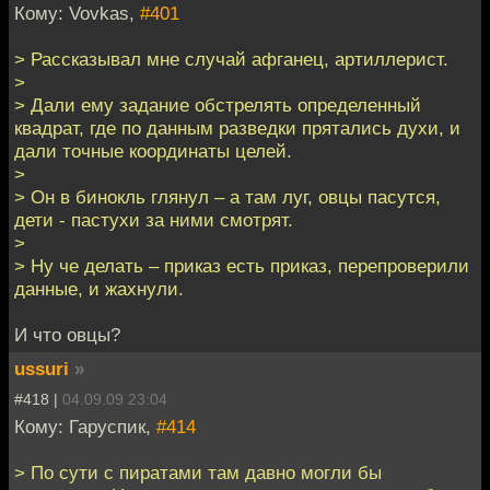
Кому: Vovkas,
#401
> Рассказывал мне случай афганец, артиллерист.
>
> Дали ему задание обстрелять определенный
квадрат, где по данным разведки прятались духи, и
дали точные координаты целей.
>
> Он в бинокль глянул – а там луг, овцы пасутся,
дети - пастухи за ними смотрят.
>
> Ну че делать – приказ есть приказ, перепроверили
данные, и жахнули.
И что овцы?
ussuri
»
#418 |
04.09.09 23:04
Кому: Гаруспик,
#414
> По сути с пиратами там давно могли бы