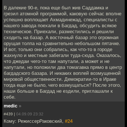
В далекие 90-е, пока еще был жив Саддамка и
грезил атомной программой, каковую сейчас вполне
успешно воплощает Ахмадинежад, специалисты с
нашего завода поехали в Багдад, обсудить всякое
техническое. Приехали, разместились и решили
сходить на базар. А восточный базар это огромная
орущая толпа на сравнительно небольшом пятачке.
И вот, только они собрались, как что-то в городе
жахнуло и местные забегали туда-сюда. Оказалось,
что джедаи чего-то там напутали, а может и не
напутали, но положили два томагавка прямо в центр
багдадского базара. И никаких воплей возмущенной
мировой общественности. Демократии-то в Ираке
тогда еще не было, чего возмущаться? После этого,
наши больше в Багдад не ездили, приглашали к
себе.
medic
»
#439 |
04.09.09 23:32
Кому: РежиссерРаковский,
#24