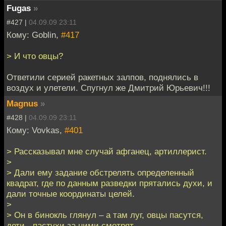
Fugas
»
#427 |
04.09.09 23:11
Кому: Goblin,
#417
> И что овцы?
Ответили серией ракетных залпов, поднялись в
воздух и улетели. Спугнул же Дмитрий Юрьевич!!!
Magnus
»
#428 |
04.09.09 23:11
Кому: Vovkas,
#401
> Рассказывал мне случай афганец, артиллерист.
>
> Дали ему задание обстрелять определенный
квадрат, где по данным разведки прятались духи, и
дали точные координаты целей.
>
> Он в бинокль глянул – а там луг, овцы пасутся,
дети - пастухи за ними смотрят.