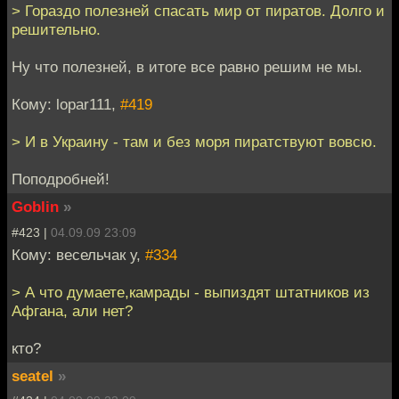
> Гораздо полезней спасать мир от пиратов. Долго и
решительно.
Ну что полезней, в итоге все равно решим не мы.
Кому: lopar111,
#419
> И в Украину - там и без моря пиратствуют вовсю.
Поподробней!
Goblin
»
#423 |
04.09.09 23:09
Кому: весельчак у,
#334
> А что думаете,камрады - выпиздят штатников из
Афгана, али нет?
кто?
seatel
»