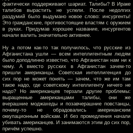
фактически поддерживают шариат. Талибы? В Ираке
талибов вырастить не успели. После недолгих
раздумий было выдумано новое слово: инсургенты!
Это гражданские, противостоящие властям с оружием
в руках. Придумав хорошее название, инсургентов
начали валить значительно активнее.
Ну а потом как-то так получилось, что русские из
Афганистана ушли — всем интеллигентным людям
было доподлинно известно, что Афганистан нам ни к
чему. А вместо русских в Афганистан зачем-то
пришли американцы. Советская интеллигенция до
сих пор не может понять — зачем, что же им там
такое надо, где советскому интеллигенту ничего не
надо? Но американцев терзали другие проблемы:
выращенные американцами талибы, они же
вчерашние моджахеды и позавчерашние повстанцы,
почему-то не обрадовались американским
оккупационным войскам. И без промедления начали
убивать американцев. И занимаются этим до сих пор,
причём успешно.