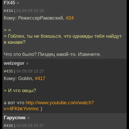
FX45
»
#434 |
04.09.09 23:26
Кому: РежиссерРаковский,
#24
> >
> Гоблин, ты не боишься, что однажды тебя найдут
в канаве?
Что это было? Пиздец какой-то. Извините.
welzegor
»
#435 |
04.09.09 23:27
Кому: Goblin,
#417
> И что овцы?
а вот что
http://www.youtube.com/watch?
v=4FKbkYvtmnc
)
Гаруспик
»
#436 |
04.09.09 23:27