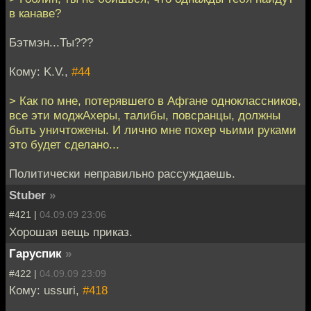
в канаве?
Бэтмэн...Ты???
Кому: K.V.,
#44
> Как по мне, потерявшего в Афгане одноклассников,
все эти моджАхеры, талибы, повсранцы, должны
быть уничтожены. И лично мне похер чьими руками
это будет сделано...
Политически неправильно рассуждаешь.
Stuber
»
#421 |
04.09.09 23:06
Хорошая вещь приказ.
Гаруспик
»
#422 |
04.09.09 23:09
Кому: ussuri,
#418