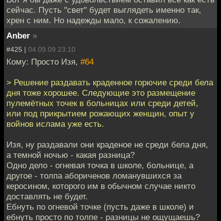
сейчас. Пусть "свет" будет выглядеть именно так,
хрен с ним. Но надежды мало, к сожалению.
Anber
»
#425 |
04.09.09 23:10
Кому: Просто Изя,
#64
> Решение раздавать краденное горючие среди бела
дня тоже хорошее. Следующие это размещение
пулемётных точек в больницах или среди детей,
или под прикрытием рожающих женщин, опыт у
войнов ислама уже есть.
Изя, ну раздавали они краденое не среди бела дня,
а темной ночью - какая разница?
Одно дело - огневая точка в школе, больнице, а
другое - толпа абориченов ломанувшихся за
керосином, которого им в обычном случае никто
доставлять не будет.
Ебнуть по огневой точке (пусть даже в школе) и
ебнуть просто по толпе - разницы не ощущаешь?