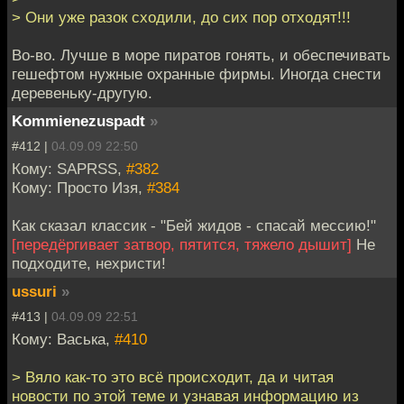
> Они уже разок сходили, до сих пор отходят!!!
Во-во. Лучше в море пиратов гонять, и обеспечивать
гешефтом нужные охранные фирмы. Иногда снести
деревеньку-другую.
Kommienezuspadt
»
#412 |
04.09.09 22:50
Кому: SAPRSS,
#382
Кому: Просто Изя,
#384
Как сказал классик - "Бей жидов - спасай мессию!"
[передёргивает затвор, пятится, тяжело дышит]
Не
подходите, нехристи!
ussuri
»
#413 |
04.09.09 22:51
Кому: Васька,
#410
> Вяло как-то это всё происходит, да и читая
новости по этой теме и узнавая информацию из