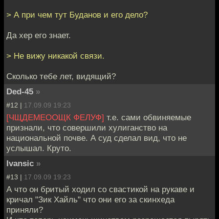
> А при чем тут Буданов и его дело?
Да хер его знает.
> Не вижу никакой связи.
Сколько тебе лет, видящий?
Ded-45
»
#12 |
17.09.09 19:23
[ЧЩДЕМЕООЩК ФЕЛУФ]
т.е. сами обвиняемые
признали, что совершили хулиганство на
национальной почве. А суд сделал вид, что не
услышал. Круто.
Ivansic
»
#13 |
17.09.09 19:23
А что он бритый ходил со свастикой на рукаве и
кричал "Зик Хайль" что они его за скинхеда
приняли?