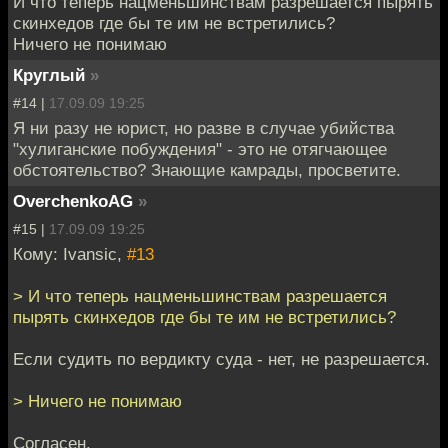
И что теперь нацменьшинствам разрешается пырять
скинхедов где бы те им не встретились?
Ничего не понимаю
Круглый
»
#14 |
17.09.09 19:25
Я ни разу не юрист, но разве в случае убийства
"хулиганские побуждения" - это не отягчающее
обстоятельство? Знающие камрады, просветите.
OverchenkoAG
»
#15 |
17.09.09 19:25
Кому: Ivansic,
#13
> И что теперь нацменьшинствам разрешается
пырять скинхедов где бы те им не встретились?
Если судить по вердикту суда - нет, не разрешается.
> Ничего не понимаю
Согласен.