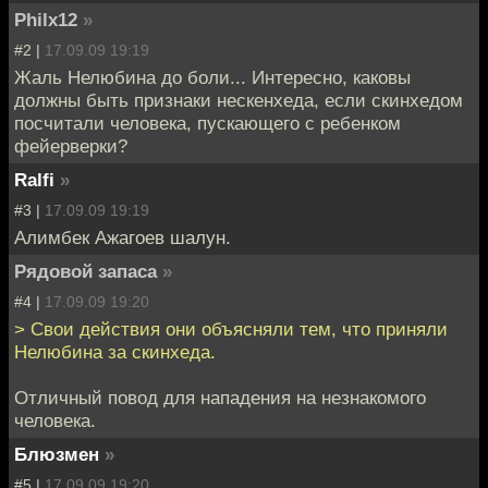
Philx12
»
#2 |
17.09.09 19:19
Жаль Нелюбина до боли... Интересно, каковы
должны быть признаки нескенхеда, если скинхедом
посчитали человека, пускающего с ребенком
фейерверки?
Ralfi
»
#3 |
17.09.09 19:19
Алимбек Ажагоев шалун.
Рядовой запаса
»
#4 |
17.09.09 19:20
> Свои действия они объясняли тем, что приняли
Нелюбина за скинхеда.
Отличный повод для нападения на незнакомого
человека.
Блюзмен
»
#5 |
17.09.09 19:20