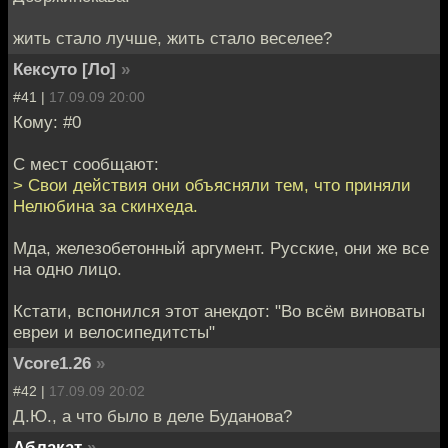
жить стало лучше, жить стало веселее?
Кексуто [Ло]
»
#41 |
17.09.09 20:00
Кому: #0
С мест сообщают:
> Свои действия они объясняли тем, что приняли
Нелюбина за скинхеда.
Мда, железобетонный аргумент. Русские, они же все
на одно лицо.
Кстати, вспонился этот анекдот: "Во всём виноваты
евреи и велосипедитсты"
Vcore1.26
»
#42 |
17.09.09 20:02
Д.Ю., а что было в деле Буданова?
Аблакат
»