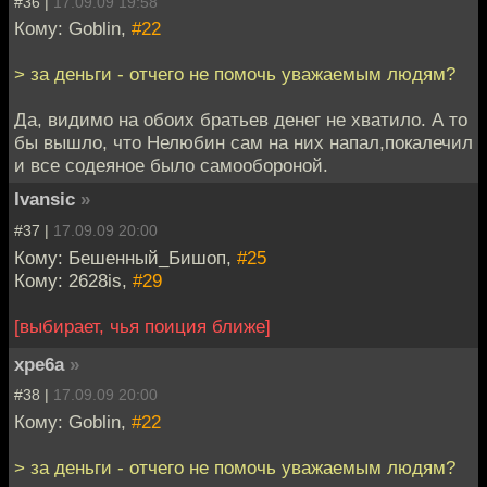
#36 |
17.09.09 19:58
Кому: Goblin,
#22
> за деньги - отчего не помочь уважаемым людям?
Да, видимо на обоих братьев денег не хватило. А то
бы вышло, что Нелюбин сам на них напал,покалечил
и все содеяное было самообороной.
Ivansic
»
#37 |
17.09.09 20:00
Кому: Бешенный_Бишоп,
#25
Кому: 2628is,
#29
[выбирает, чья поиция ближе]
xpe6a
»
#38 |
17.09.09 20:00
Кому: Goblin,
#22
> за деньги - отчего не помочь уважаемым людям?