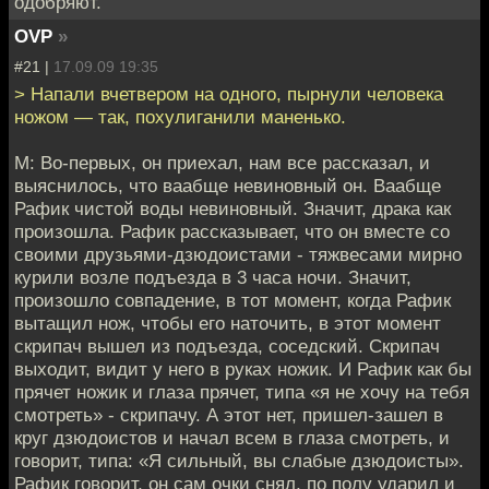
одобряют.
OVP
»
#21 |
17.09.09 19:35
> Напали вчетвером на одного, пырнули человека
ножом — так, похулиганили маненько.
М: Во-первых, он приехал, нам все рассказал, и
выяснилось, что ваабще невиновный он. Ваабще
Рафик чистой воды невиновный. Значит, драка как
произошла. Рафик рассказывает, что он вместе со
своими друзьями-дзюдоистами - тяжвесами мирно
курили возле подъезда в 3 часа ночи. Значит,
произошло совпадение, в тот момент, когда Рафик
вытащил нож, чтобы его наточить, в этот момент
скрипач вышел из подъезда, соседский. Скрипач
выходит, видит у него в руках ножик. И Рафик как бы
прячет ножик и глаза прячет, типа «я не хочу на тебя
смотреть» - скрипачу. А этот нет, пришел-зашел в
круг дзюдоистов и начал всем в глаза смотреть, и
говорит, типа: «Я сильный, вы слабые дзюдоисты».
Рафик говорит, он сам очки снял, по полу ударил и