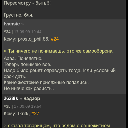
Пересмотру - быть!!!
Грустно, бля.
Ivansic
»
#34 |
17.09.09 19:44
Кому: prosto_phil.86,
#24
> Ты ничего не понимаешь, это же самооборона.
Аааа. Поняяятно.
Теперь понимаю все.
Надо было ребят оправдать тогда. Или условный
срок дать.
Какие жестокие присяжные попались.
Не иначе как расисты.
2628is
»
надзор
#35 |
17.09.09 19:54
Кому: tkntk,
#27
> сказал товарищам, что рядом с общежитием