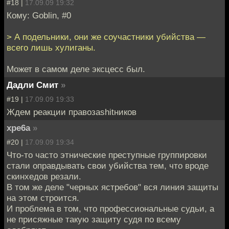
#18 |
17.09.09 19:32
Кому: Goblin, #0
> А подельники, они же соучастники убийства —
всего лишь хулиганы.
Может в самом деле эксцесс был.
Дадли Смит
»
#19 |
17.09.09 19:33
Ждем реакции правозаshitников
xpe6a
»
#20 |
17.09.09 19:34
Что-то часто этнические преступные группировки
стали оправдывать свои убийства тем, что вроде
скинхедов резали.
В том же деле "черных ястребов" вся линия защиты
на этом строится.
И проблема в том, что профессиональные судьи, а
не присяжные такую защиту судя по всему