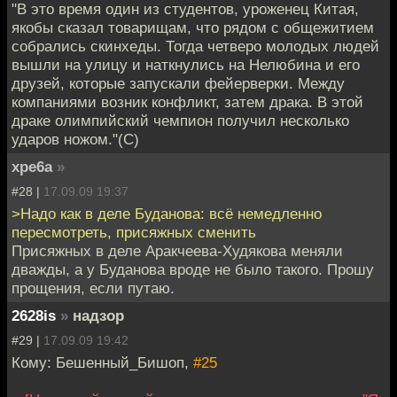
"В это время один из студентов, уроженец Китая,
якобы сказал товарищам, что рядом с общежитием
собрались скинхеды. Тогда четверо молодых людей
вышли на улицу и наткнулись на Нелюбина и его
друзей, которые запускали фейерверки. Между
компаниями возник конфликт, затем драка. В этой
драке олимпийский чемпион получил несколько
ударов ножом."(С)
xpe6a
»
#28 |
17.09.09 19:37
>Надо как в деле Буданова: всё немедленно
пересмотреть, присяжных сменить
Присяжных в деле Аракчеева-Худякова меняли
дважды, а у Буданова вроде не было такого. Прошу
прощения, если путаю.
2628is
»
надзор
#29 |
17.09.09 19:42
Кому: Бешенный_Бишоп,
#25