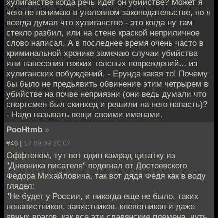
хулиганстве когда речь идет он убийстве? Может я
чего не понимаю в уголовном законодательстве, но я
всегда думал что хулиганство - это когда ну там
стекло разбил, или на стене краской неприличное
слово написал. А в последнее время очень часто в
криминальной хронике замечаю случаи убийства
или нанесения тяжких телсных повреждений... из
хулиганских побуждений. - Ерунда какая то! Почему
бы было не предьявить обвинение этим четрырем в
убийстве на почве неприязни (они ведь думали что
спортсмeн был скинхед и решили на него напасть)?
- Надо называть вещи своими именами.
PooHtmb
»
#46 |
17.09.09 20:07
Оффтопом, тут вот один камрад цитатку из
"Дневника писателя" подогнал от Достоевского
Федора Михайловича, так вот дядя Федя как в воду
глядел:
"Не будет у России, и никогда еще не было, таких
ненавистников, завистников, клеветников и даже
явных врагов, как все эти славянские племена, чуть