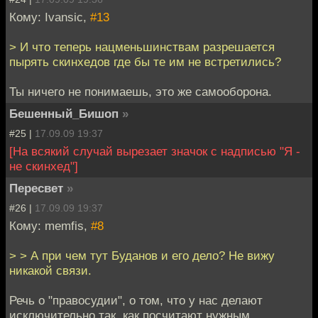
Кому: Ivansic,
#13
> И что теперь нацменьшинствам разрешается
пырять скинхедов где бы те им не встретились?
Ты ничего не понимаешь, это же самооборона.
Бешенный_Бишоп
»
#25 |
17.09.09 19:37
[На всякий случай вырезает значок с надписью "Я -
не скинхед"]
Пересвет
»
#26 |
17.09.09 19:37
Кому: memfis,
#8
> > А при чем тут Буданов и его дело? Не вижу
никакой связи.
Речь о "правосудии", о том, что у нас делают
исключительно так, как посчитают нужным.