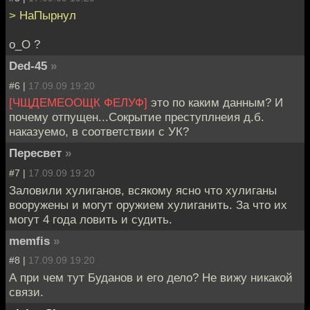
> НаПырнул
о_О ?
Ded-45
»
#6 |
17.09.09 19:20
[ЧЩДЕМЕООЩК ФЕЛУФ]
это по каким данным? И
почему отпущен...Сокрытие преступлнеия д.б.
наказуемо, в соответствии с УК?
Пересвет
»
#7 |
17.09.09 19:20
Заловили хулиганов, всякому ясно что хулиганы
вооружены и могут оружием хулиганить. За что их
могут 4 года ловить и судить.
memfis
»
#8 |
17.09.09 19:20
А при чем тут Буданов и его дело? Не вижу никакой
связи.