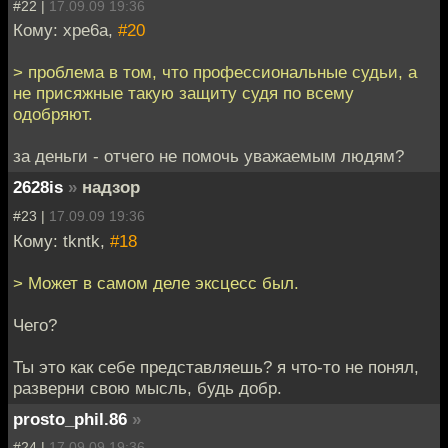
#22 |
17.09.09 19:36
Кому: xpe6a,
#20
> проблема в том, что профессиональные судьи, а
не присяжные такую защиту судя по всему
одобряют.
за деньги - отчего не помочь уважаемым людям?
2628is
»
надзор
#23 |
17.09.09 19:36
Кому: tkntk,
#18
> Может в самом деле эксцесс был.
Чего?
Ты это как себе представляешь? я что-то не понял,
разверни свою мысль, будь добр.
prosto_phil.86
»
#24 |
17.09.09 19:36