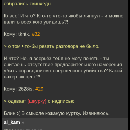
собрались скинхеды.
Класс! И что? Кто-то что-то якобы ляпнул - и можно
валить всех кого увидишь?!
Кому: tkntk,
#32
> о том что-бы резать разговора не было.
И что? Не, я всерьёз тебя не могу понять - ты
считаешь отсутствие предварительного намерения
убить оправданием совершённого убийства? Какой
нахер эксцесс?!
Кому: 2628is,
#29
> одевает
[шкурку]
с надписью
Блин :( В смысле кожаную куртку. Извиняюсь.
al_kam
»