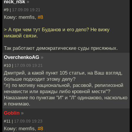
nick_nSk
»
#9 |
17.09.09 19:21
Кому: memfis,
#8
> А при чем тут Буданов и его дело? Не вижу
никакой связи.
Так работают демократические суды присяжных.
OverchenkoAG
»
#10 |
17.09.09 19:21
Дмитрий, а какой пункт 105 статьи, на Ваш взгляд,
больше подходит этому делу?
"л) по мотиву национальной, расовой, религиозной
ненависти или вражды либо кровной мести"?
Наказание по пунктам "И" и "Л" одинаково, насколько
я понимаю.
Goblin
»
#11 |
17.09.09 19:23
Кому: memfis,
#8