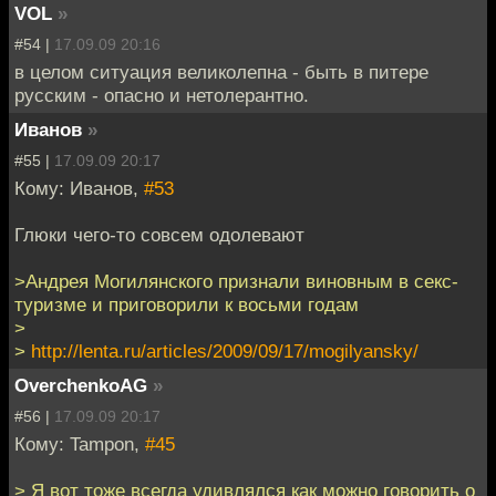
VOL
»
#54 |
17.09.09 20:16
в целом ситуация великолепна - быть в питере
русским - опасно и нетолерантно.
Иванов
»
#55 |
17.09.09 20:17
Кому: Иванов,
#53
Глюки чего-то совсем одолевают
>Андрея Могилянского признали виновным в секс-
туризме и приговорили к восьми годам
>
>
http://lenta.ru/articles/2009/09/17/mogilyansky/
OverchenkoAG
»
#56 |
17.09.09 20:17
Кому: Tampon,
#45
> Я вот тоже всегда удивлялся как можно говорить о