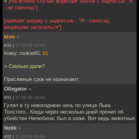
>
[На всякий случай вырезает значок с надписью "Я
- не скинхед"]
[одевает шкурку с надписью - "Я - скинхэд,
разрешаю залупаться"]
krov
»
#30 |
17.09.09 19:43
Кому: rookie60,
#1
> Сколько дали?
Присяжные срок не назначают.
Ollegator
»
#31 |
17.09.09 19:44
Гулял в ту новогоднюю ночь по улице Льва
Толстого.. Когда через несколько дней прочел об
убийстве Нелюбина, был в шоке. Вот ведь животные
tkntk
»
#32 |
17.09.09 19:44