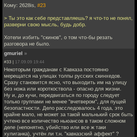
Кому: 2628is,
#23
> Ты это как себе представляешь? я что-то не понял,
разверни свою мысль, будь добр.
Хотели избить "скинов", о том что-бы резать
разговора не было.
gmuriel
»
#33 |
17.09.09 19:44
Некоторым гражданам с Кавказа постоянно
мерещатся на улицах толпы русских скинхедов.
Сразу становится ясно, что выходить им на улицу
без ножа или короткоствола - опасно для жизни.
Ну и, до кучи, передвигаться по городу следует
только группами не менее "вчетвером", для пущей
безопастности. Дело расследовалось 4 года, это
крайне мало, не может за такой мальнький срок быть
учтено все количество ньюансов в таком сложном
деле (непонятно, убийство или все ж таки
хулиганка), учтён ли т.н. "кавказский аффект" ?