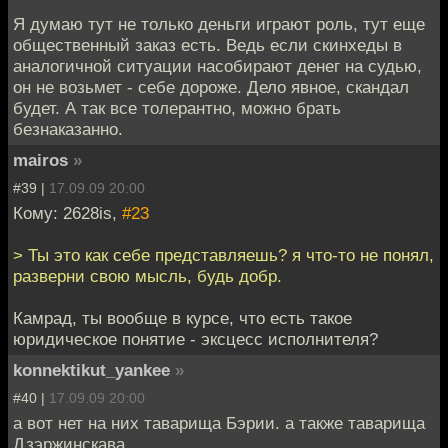
Я думаю тут не только деньги играют роль, тут еще
общественный заказ есть. Ведь если скинхеды в
аналогичной ситуации насобирают денег на судью,
он не возьмет - себе дороже. Дело явное, скандал
будет. А так все толерантно, можно брать
безнаказанно.
mairos
»
#39 |
17.09.09 20:00
Кому: 2628is,
#23
> Ты это как себе представляешь? я что-то не понял,
разверни свою мысль, будь добр.
Камрад, ты вообще в курсе, что есть такое
юридическое понятие - эксцесс исполнителя?
konnektikut_yankee
»
#40 |
17.09.09 20:00
а вот нет на них таварища Бэрии. а также таварища
Дзэржинскава.