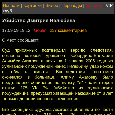
Новости
|
Картинки
|
Видео
|
Переводы
|
Магазин
|
VIP
клуб
Убийство Дмитрия Нелюбина
17.09.09 19:12
|
Goblin
|
237 комментариев
С мест сообщают:
Суд присяжных подтвердил версию следствия,
согласно которой уроженец Кабардино-Балкарии
Алимбек Ажагоев в ночь на 1 января 2005 года из
хулиганских побуждений нанес Нелюбину удар ножом
в область живота. Впоследствии спортсмен
скончался в больнице. Алиму Ажагоеву было
предъявлено обвинение по пункту "и" части второй
статьи 105 УК РФ (убийство из хулиганских
побуждений), предусматривающей наказание от 8 лет
тюрьмы до пожизненного заключения.
Его сообщника Эдуарда Ажагоева обвиняли по части
первой статьи 213 УК РФ (хулиганство).