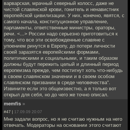
варварская, мрачный северный колосс, даже не
чистой славянской крови, гонитель и ненавистник
европейской цивилизации. У них, конечно, явятся, с
самого начала, конституционное управление,
парламенты, ответственные министры, ораторы,
речи. <...> России надо серьезно приготовиться к
тому, что все эти освобожденные славяне с
упоением ринутся в Европу, до потери личности
своей заразятся европейскими формами,
политическими и социальными, и таким образом
должны будут пережить целый и длинный период
европеизма прежде, чем постигнут хоть что-нибудь
в своем славянском значении и в своем особом
славянском призвании в среде человечества".
Извините если это общеизвестно, а я только вот
открыл для себя, но до чего же точно описал.
memfis
»
#47 |
17.09.09 20:07
Мне задали вопрос, но я не считаю нужным на него
отвечать. Модераторы на основании этого считают