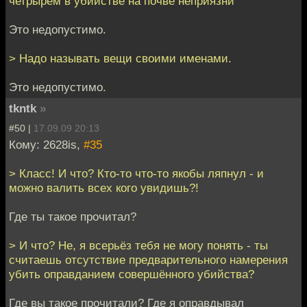
четрырем в убийстве на почве неприязни
Это недопустимо.
> Надо называть вещи своими именами.
Это недопустимо.
tkntk
»
#50 |
17.09.09 20:13
Кому: 2628is,
#35
> Класс! И что? Кто-то что-то якобы ляпнул - и
можно валить всех кого увидишь?!
Где ты такое прочитал?
> И что? Не, я всерьёз тебя не могу понять - ты
считаешь отсутствие предварительного намерения
убить оправданием совершённого убийства?
Где вы такое прочитали? Где я оправдывал