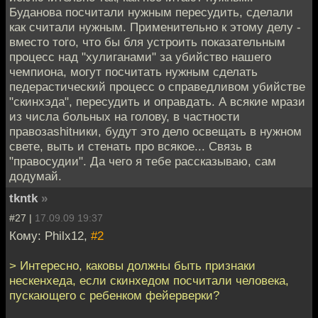
Буданова посчитали нужным пересудить, сделали
как считали нужным. Применительно к этому делу -
вместо того, что бы бля устроить показательным
процесс над "хулиганами" за убийство нашего
чемпиона, могут посчитать нужным сделать
педерастический процесс о справедливом убийстве
"скинхэда", пересудить и оправдать. А всякие мрази
из числа больных на голову, в частности
правозаshitники, будут это дело освещать в нужном
свете, выть и стенать про всякое... Связь в
"правосудии". Да чего я тебе рассказываю, сам
додумай.
tkntk
»
#27 |
17.09.09 19:37
Кому: Philx12,
#2
> Интересно, каковы должны быть признаки
нескенхеда, если скинхедом посчитали человека,
пускающего с ребенком фейерверки?