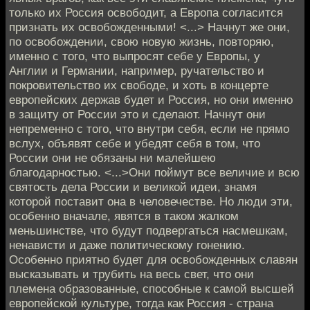
только их Россия освободит, а Европа согласится
признать их освобожденными! <...> Начнут же они,
по освобождении, свою новую жизнь, повторяю,
именно с того, что выпросят себе у Европы, у
Англии и Германии, например, ручательство и
покровительство их свободе, и хоть в концерте
европейских держав будет и Россия, но они именно
в защиту от России это и сделают. Начнут они
непременно с того, что внутри себя, если не прямо
вслух, объявят себе и убедят себя в том, что
России они не обязаны ни малейшею
благодарностью. <...>Они поймут все величие и всю
святость дела России и великой идеи, знамя
которой поставит она в человечестве. Но люди эти,
особенно вначале, явятся в таком жалком
меньшинстве, что будут подвергаться насмешкам,
ненависти и даже политическому гонению.
Особенно приятно будет для освобожденных славян
высказывать и трубить на весь свет, что они
племена образованные, способные к самой высшей
европейской культуре, тогда как Россия - страна