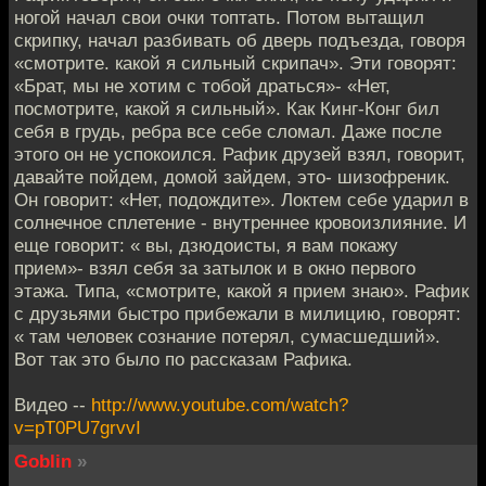
ногой начал свои очки топтать. Потом вытащил
скрипку, начал разбивать об дверь подъезда, говоря
«смотрите. какой я сильный скрипач». Эти говорят:
«Брат, мы не хотим с тобой драться»- «Нет,
посмотрите, какой я сильный». Как Кинг-Конг бил
себя в грудь, ребра все себе сломал. Даже после
этого он не успокоился. Рафик друзей взял, говорит,
давайте пойдем, домой зайдем, это- шизофреник.
Он говорит: «Нет, подождите». Локтем себе ударил в
солнечное сплетение - внутреннее кровоизлияние. И
еще говорит: « вы, дзюдоисты, я вам покажу
прием»- взял себя за затылок и в окно первого
этажа. Типа, «смотрите, какой я прием знаю». Рафик
с друзьями быстро прибежали в милицию, говорят:
« там человек сознание потерял, сумасшедший».
Вот так это было по рассказам Рафика.
Видео --
http://www.youtube.com/watch?
v=pT0PU7grvvI
Goblin
»