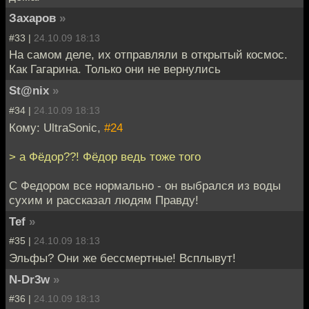
Захаров
»
#33 |
24.10.09 18:13
На самом деле, их отправляли в открытый космос.
Как Гагарина. Только они не вернулись
St@nix
»
#34 |
24.10.09 18:13
Кому: UltraSonic,
#24
> а Фёдор??! Фёдор ведь тоже того
С Федором все нормально - он выбрался из воды
сухим и рассказал людям Правду!
Tef
»
#35 |
24.10.09 18:13
Эльфы? Они же бессмертные! Всплывут!
N-Dr3w
»
#36 |
24.10.09 18:13