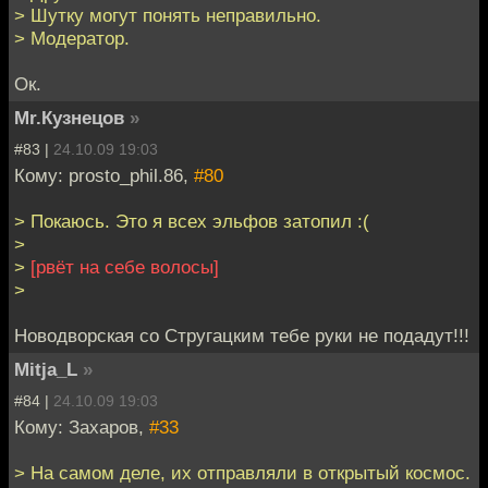
> Шутку могут понять неправильно.
> Модератор.
Ок.
Mr.Кузнецов
»
#83 |
24.10.09 19:03
Кому: prosto_phil.86,
#80
> Покаюсь. Это я всех эльфов затопил :(
>
>
[рвёт на себе волосы]
>
Новодворская со Стругацким тебе руки не подадут!!!
Mitja_L
»
#84 |
24.10.09 19:03
Кому: Захаров,
#33
> На самом деле, их отправляли в открытый космос.