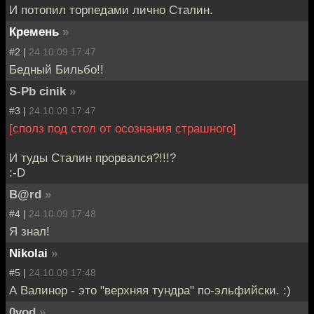
И потопил торпедами лично Сталин.
Кремень
»
#2 |
24.10.09 17:47
Бедный Бильбо!!
S-Pb cinik
»
#3 |
24.10.09 17:47
[сполз под стол от осознания страшного]
И туды Сталин прорвался?!!!?
:-D
B@rd
»
#4 |
24.10.09 17:48
Я знал!
Nikolai
»
#5 |
24.10.09 17:48
А Валинор - это "верхняя тундра" по-эльфийски. :)
0vod
»