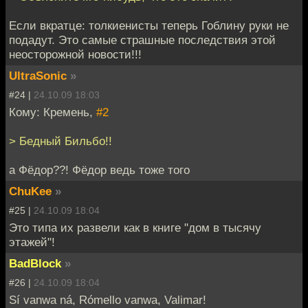
Если вкратце: толкиенисты теперь Гоблину руки не
подадут. Это самые страшные последствия этой
неосторожной новости!!!
UltraSonic
»
#24 |
24.10.09 18:03
Кому: Кремень,
#2
> Бедный Бильбо!!
а Фёдор??! Фёдор ведь тоже того
ChuKee
»
#25 |
24.10.09 18:04
Это типа их развели как в книге "дом в тысячу
этажей"!
BadBlock
»
#26 |
24.10.09 18:04
Sí vanwa ná, Rómello vanwa, Valimar!