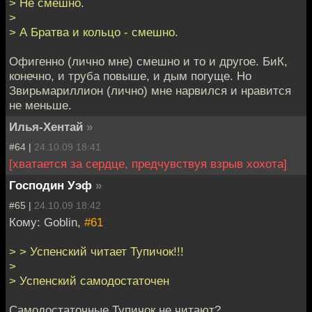
> Не смешно.
>
> А Братва и кольцо - смешно.
Офигенно (лично мне) смешно и то и другое. БиК,
конечно, и труба повыше, и дым погуще. Но
Звирьмариллион (лично) мне нарвился и нравится
не меньше.
Илья-Хентай
»
#64 |
24.10.09 18:41
[хватается за сердце, предчувствуя взрыв хохота]
Господин Уэф
»
#65 |
24.10.09 18:42
Кому: Goblin,
#61
> > Успенский читает Тупичок!!!
>
> Успенский самодостаточен
Самодостаточные Тупичок не читают?