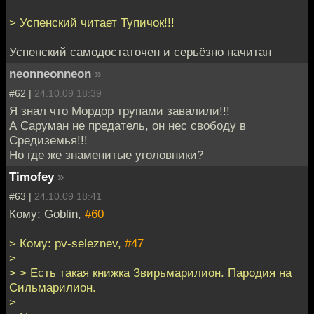
> Успенский читает Тупичок!!!
Успенский самодостаточен и серьёзно начитан
neonneonneon
»
#62 |
24.10.09 18:39
Я знал что Мордор трупами завалили!!!
А Саруман не предатель, он нес свободу в
Средиземья!!!
Но где же знаменитые уголовники?
Timofey
»
#63 |
24.10.09 18:41
Кому: Goblin,
#60
> Кому: pv-seleznev,
#47
>
> > Есть такая книжка Звирьмарилион. Пародия на
Сильмарилион.
>