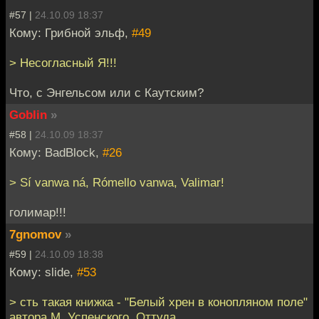
#57 |
24.10.09 18:37
Кому: Грибной эльф,
#49
> Несогласный Я!!!
Что, с Энгельсом или с Каутским?
Goblin
»
#58 |
24.10.09 18:37
Кому: BadBlock,
#26
> Sí vanwa ná, Rómello vanwa, Valimar!
голимар!!!
7gnomov
»
#59 |
24.10.09 18:38
Кому: slide,
#53
> сть такая книжка - "Белый хрен в конопляном поле"
автора М. Успенского. Оттуда.