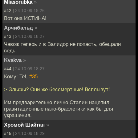
Miasorubka
»
#42 |
24.10.09 18:26
Вот она ИСТИНА!
Арчибальд
»
#43 |
24.10.09 18:27
Чавож теперь и в Валидор не попасть, обещали
ведь.
Kvakva
»
#44 |
24.10.09 18:27
Кому: Tef,
#35
> Эльфы? Они же бессмертные! Всплывут!
Им предварительно лично Сталин нацепил
гравитационные нано-браслетики как бы для
украшения.
Хромой Шайтан
»
#45 |
24.10.09 18:29