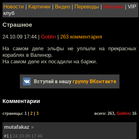
Новости
|
Картинки
|
Видео
|
Переводы
|
Магазин
|
VIP
клуб
Страшное
24.10.09 17:44
|
Goblin
|
263 комментария
На самом деле эльфы не уплыли на прекрасных
кораблях в Валинор.
На самом деле их посадили на баржи.
Вступай в нашу
группу ВКонтакте
Комментарии
cтраницы: 1 |
2
|
3
всего: 263,
Goblin
: 16
mutafakaz
»
#1 |
24.10.09 17:46