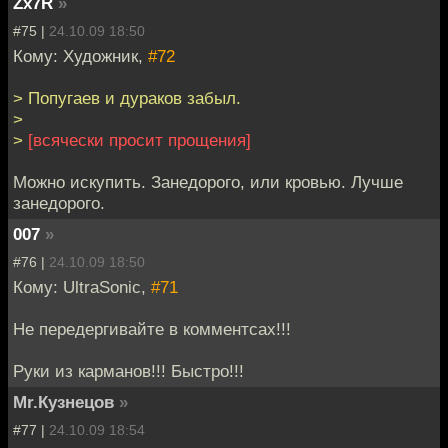
Zx7R
»
#75 |
24.10.09 18:50
Кому: Художник,
#72
> Попугаев и дураков забыл.
>
>
[всячески просит прощения]
Можно искупить. Занедорого, или кровью. Лучше
занедорого.
007
»
#76 |
24.10.09 18:50
Кому: UltraSonic,
#71
Не передергивайте в комментсах!!!
Руки из карманов!!! Быстро!!!
Mr.Кузнецов
»
#77 |
24.10.09 18:54