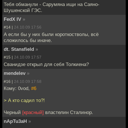
Тебя обманули - Сарумяна ищи на Саяно-
Шушенской ГЭС.
FedX IV
»
#14 |
24.10.09 17:56
А если бы у них были короткостволы, всё
сложилось бы иначе.
dt. Stansfield
»
#15 |
24.10.09 17:57
Сванидзе открыл для себя Толкиена?
mendelev
»
#16 |
24.10.09 17:58
Кому: 0vod,
#6
> А кто садил то?!
Черный
[красный]
властелин Сталинор.
nApTu3aH
»