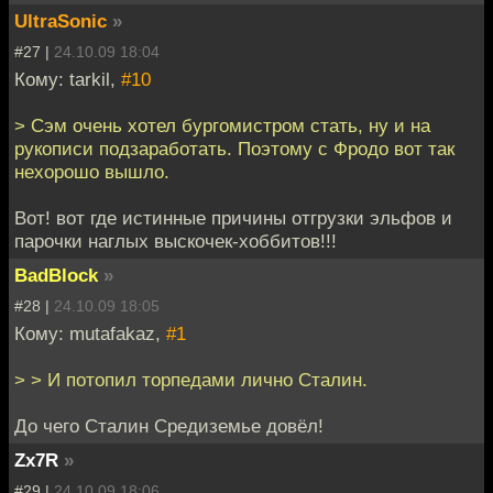
UltraSonic
»
#27 |
24.10.09 18:04
Кому: tarkil,
#10
> Сэм очень хотел бургомистром стать, ну и на
рукописи подзаработать. Поэтому с Фродо вот так
нехорошо вышло.
Вот! вот где истинные причины отгрузки эльфов и
парочки наглых выскочек-хоббитов!!!
BadBlock
»
#28 |
24.10.09 18:05
Кому: mutafakaz,
#1
> > И потопил торпедами лично Сталин.
До чего Сталин Средиземье довёл!
Zx7R
»
#29 |
24.10.09 18:06