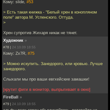
Кому: slide,
#53
> Есть такая книжка - "Белый хрен в конопляном
поле" автора М. Успенского. Оттуда.
>
Хрен супротив Жихаря никак не тянет.
Художник
»
#78 |
24.10.09 18:55
Кому: Zx7R,
#75
> Можно искупить. Занедорого, или кровью. Лучше
занедорого.
Слыхали мы про ваши евгхейские замашки!
[крутит фиги в монитор, выпрыгивает в окно]
FireBall
»
#79 |
24.10.09 18:55