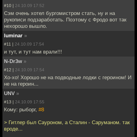
#10 |
24.10.09 17:52
Сэм очень хотел бургомистром стать, ну и на
рукописи подзаработать. Поэтому с Фродо вот так
нехорошо вышло.
luminar
»
#11 |
24.10.09 17:54
и тут, и тут нам врали!!!
N-Dr3w
»
#12 |
24.10.09 17:54
Хо-хо! Хорошо не на подводные лодки с героином! И
не на героин...
UNV
»
#13 |
24.10.09 17:55
Кому: рыборг,
#8
> Гитлер был Сауроном, а Сталин - Саруманом. так
вроде...