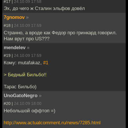
#17 |
24.10.09 17:58
Эх, до чего ж Сталин эльфов довёл
7gnomov
»
#18 |
24.10.09 17:59
Странно, а вроде как Федор про гринкард говорил.
Нам врут про US???
mendelev
»
#19 |
24.10.09 17:59
Кому: mutafakaz,
#1
> Бедный Бильбо!!
Тарас Бильбо)
UnoGatoNegro
»
#20 |
24.10.09 18:00
Небольшой оффтоп =)
http://www.actualcomment.ru/news/7285.html