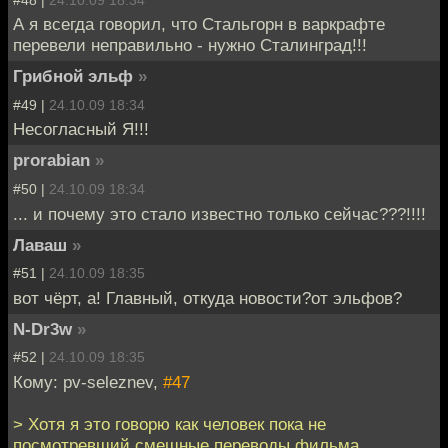
А я всегда говорил, что Стальгорн в варкрафте
перевели неправильно - нужно Сталинград!!!
Грибной эльф
»
#49 |
24.10.09 18:34
Несогласный Я!!!
prorabian
»
#50 |
24.10.09 18:34
... и почему это стало известно только сейчас???!!!!
Лаваш
»
#51 |
24.10.09 18:35
вот чёрт, а! Главный, откуда новости?от эльфов?
N-Dr3w
»
#52 |
24.10.09 18:35
Кому: pv-seleznev,
#47
> Хотя я это говорю как человек пока не
посмотревший смешные переводы фильма