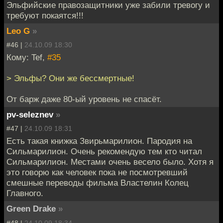
Эльфийские правозащитники уже забили тревогу и
требуют покаятся!!!
Leo G
»
#46 |
24.10.09 18:30
Кому: Tef,
#35
> Эльфы? Они же бессмертные!
От барж даже 80-ый уровень не спасёт.
pv-seleznev
»
#47 |
24.10.09 18:31
Есть такая книжка Звирьмарилион. Пародия на
Сильмарилион. Очень рекомендую тем кто читал
Сильмарилион. Местами очень весело было. Хотя я
это говорю как человек пока не посмотревший
смешные переводы фильма Властелин Колец
Главного.
Green Drake
»
#48 |
24.10.09 18:34