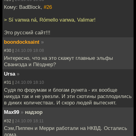
Кому: BadBlock,
#26
> Sí vanwa ná, Rómello vanwa, Valimar!
Это русский сайт!!!
boondocksaint
»
#30 |
24.10.09 18:08
Интересно, что на это скажут главные эльфы
Сванизда и Пёзднер?
Ursa
»
#31 |
24.10.09 18:10
Судя по форумам и блогам рунета - их вообще
никуда так и не увезли. И эти скотины расплодились
в диких количествах. И скоро людей вытеснят.
Max99
»
надзор
#32 |
24.10.09 18:11
Сэм,Пиппен и Мерри работали на НКВД. Остались
дома.