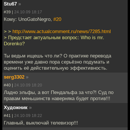
Stu67
»
#39 |
24.10.09 18:17
Кому: UnoGatoNegro,
#20
> >
http://www.actualcomment.ru/news/7285.html
> Предстает актуальным вопрос: Who is mr.
Dorenko?
Ты ведьм ищешь что ли? О практике перевода
времени уже давно пора серьёзно подумать и
оценить её действительную эффективность.
serg3302
»
#40 |
24.10.09 18:20
Ладно эльфы, а вот Пендальфа за что?! Суд по
правам меньшинств наверняка будет против!!!
Художник
»
#41 |
24.10.09 18:22
Главный, выключай телевизор!!!