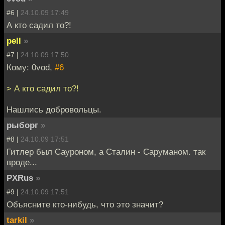
#6 |
24.10.09 17:49
А кто садил то?!
pell
»
#7 |
24.10.09 17:50
Кому: 0vod,
#6
> А кто садил то?!
Нашлись добровольцы.
рыборг
»
#8 |
24.10.09 17:51
Гитлер был Сауроном, а Сталин - Саруманом. так
вроде...
PXRus
»
#9 |
24.10.09 17:51
Объясните кто-нибудь, что это значит?
tarkil
»