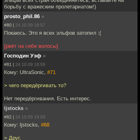
эльфы всех стран объединяйтесь, вставайте на
борьбу с вражеским пролетариатом!)
prosto_phil.86
»
#80 |
24.10.09 18:57
Покаюсь. Это я всех эльфов затопил :(
[рвёт на себе волосы]
Господин Уэф
»
#81 |
24.10.09 18:59
Кому: UltraSonic,
#71
> чего передёргивать то?
Нет передёргивания. Есть интерес.
ljstocks
»
#82 |
24.10.09 19:03
Кому: ljstocks,
#68
> Друг.