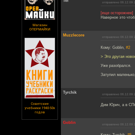
Tef
отправлено 06.12.09 
[еще осторожнее]
Наверное это чтоб
Магазин
ОПЕРМАЙКИ
Muzzlecore
отправлено 06.12.09 
Кому: Goblin,
#2
> Это другая ново
Уже разобрался.
Затупил маленько,
Tyrchik
отправлено 06.12.09 
Советские
Дим Юрич, а в СПб
учебники 1940-50х
годов
Goblin
отправлено 06.12.09 
Кому: Tyrchik,
#5