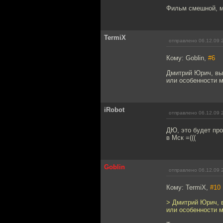
Фильм смешной, м
TermiX
отправлено 06.12.09 
Кому: Goblin,
#6
Дмитрий Юрич, вы 
или особенности м
iRobot
отправлено 06.12.09 
ДЮ, это будет про
в Мск =(((
Goblin
отправлено 06.12.09 
Кому: TermiX,
#10
> Дмитрий Юрич, в
или особенности м