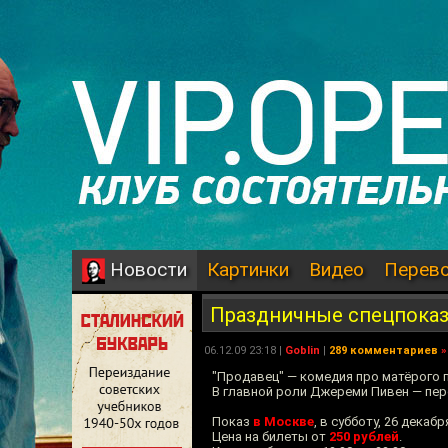
Картинки
Видео
Перев
Новости
Праздничные спецпоказ
06.12.09 23:18 |
Goblin
|
289 комментариев
»
"Продавец" — комедия про матёрого
В главной роли Джереми Пивен — пер
Показ
в Москве
, в субботу, 26 декаб
Цена на билеты от
250 рублей
.