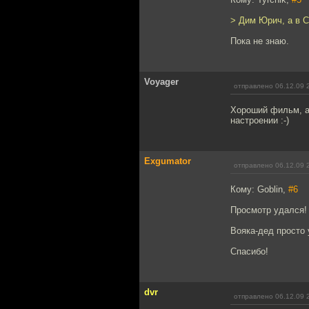
> Дим Юрич, а в С
Пока не знаю.
Voyager
отправлено 06.12.09 
Хороший фильм, а
настроении :-)
Exgumator
отправлено 06.12.09 
Кому: Goblin,
#6
Просмотр удался!
Вояка-дед просто 
Спасибо!
dvr
отправлено 06.12.09 