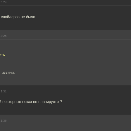
23:24
 спойлеров не было...
23:25
сть.
 извини.
23:31
 повторные показ не планируете ?
23:36