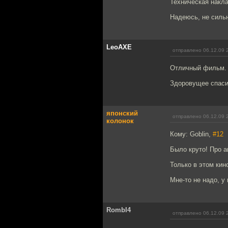
Техническая накла
Надеюсь, не сильн
LeoAXE
отправлено 06.12.09 
Отличный фильм. 
Здоровущее спаси
японский
отправлено 06.12.09 
колонок
Кому: Goblin,
#12
Было круто! Про а
Только в этом ки
Мне-то не надо, у
RombI4
отправлено 06.12.09 