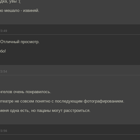
дка, увы :(
о мешало - извиняй.
23:49
Отличный просмотр.
бо!
23:54
нгелов очень понравилось.
нотеатре не совсем понятно с последующим фотографированием.
 меня одна есть, но пацаны могут расстроиться.
23:56