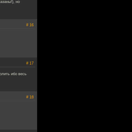
заны!), но
# 16
# 17
олить ибо весь
# 18