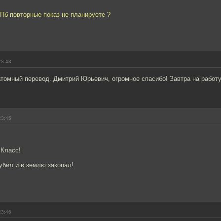
Пб повторные показ не планируете ?
23:43
томный перевод. Дмитрий Юрьевич, огромное спасибо! Завтра на работ
23:45
 Класс!
убил и в землю закопал!
23:46