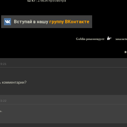
02:47
|
278634 просмотра
Вступай в нашу
группу ВКонтакте
Goblin рекомендует
заказат
в
23:21
ь комментарии?
23:22
ь.