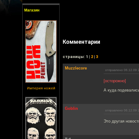
Магазин
Комментарии
cтраницы: 1 |
2
|
3
Muzzlecore
отправлено 06.12.09 
[осторожно]
Империя ножей
А куда подевалис
Goblin
отправлено 06.12.09 
Это другая новост