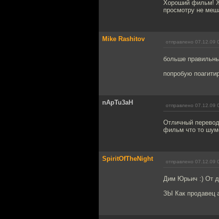
Хороший фильм! Ж
просмотру не меш
Mike Rashitov
отправлено 07.12.09 
больше правильных
попробую поагитир
nApTu3aH
отправлено 07.12.09 
Отличный перевод
фильм что то шуме
SpiritOfTheNight
отправлено 07.12.09 
Дим Юрьич :) От 
ЗЫ Как продавец 