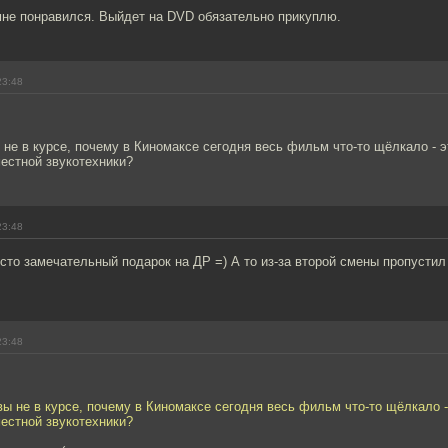
не понравился. Выйдет на DVD обязательно прикуплю.
23:48
не в курсе, почему в Киномаксе сегодня весь фильм что-то щёлкало - э
естной звукотехники?
23:48
сто замечательный подарок на ДР =) А то из-за второй смены пропусти
23:48
ы не в курсе, почему в Киномаксе сегодня весь фильм что-то щёлкало -
естной звукотехники?