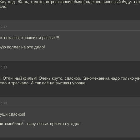
ду двд. Жаль, только потрескивание было(надеюсь виновный будут нака
ало.
00:17
 показов, хороших и разных!!!
ую коллег на это дело!
00:22
! Отличный фильм! Очень круто, спасибо. Киномеханика надо только ув
ло и трескало. А так всё на высшем уровне.
00:33
души спасибо!
автомобилей - пару новых приемов углдел