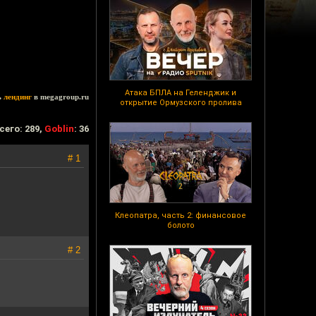
Атака БПЛА на Геленджик и
ь
лендинг
в megagroup.ru
открытие Ормузского пролива
сего: 289,
Goblin
: 36
# 1
Клеопатра, часть 2: финансовое
болото
# 2