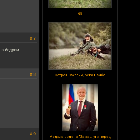
65
# 7
у в бодром
# 8
Остров Сахалин, река Найба
# 9
Медаль ордена "За заслуги перед