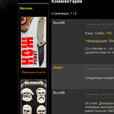
Комментарии
Магазин
cтраницы:
1
| 2
Buck$$
отправлено 18.12.09 
Кому: Goblin,
#46
>предыдущие, Sle
Со сликами е...ся
удовольствия от п
player
отправлено 18.12.09 
Империя ножей
следующая модель 
Buck$$
отправлено 18.12.09 
об этом: Диапазон 
любимые многими э
равно больше 18кГ