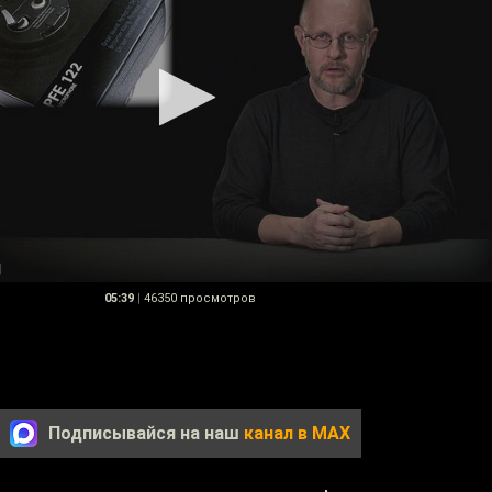
05:39
|
46350 просмотров
Подписывайся на наш
канал в MAX