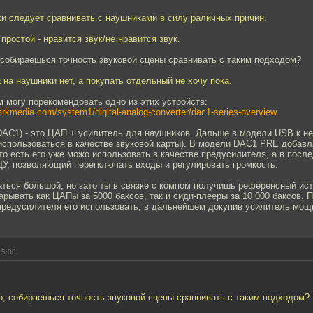
ки следует сравнивать с наушниками в силу раличных причин.
простой - нравится звук/не нравится звук.
 собираешься точность звуковой сцены сравнивать с таким подходом?
 на наушники нет, а покупать отдельный не хочу пока.
 могу порекомендовать одно из этих устройств:
rkmedia.com/system1/digital-analog-converter/dac1-series-overview
DAC1) - это ЦАП + усилитель для наушников. Дальше в модели USB к н
использоваться в качестве звуковой карты). В модели DAC1 PRE добавл
то есть его уже можо использовать в качестве предусилителя, а в посл
ДУ, позволяющий перегключать входы и регулировать громкость.
ться большой, но зато ты в связке с компом получишь референсный ист
арывать как ЦАПы за 5000 баксов, так и сиди-плееры за 10 000 баксов.
 предусилителя его использовать, в дальнейшем докупив усилитель мощ
15:30
р, собираешься точность звуковой сцены сравнивать с таким подходом?