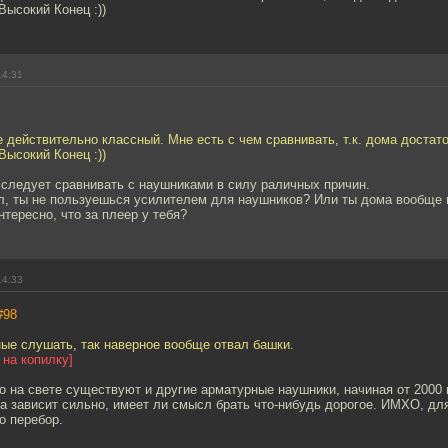
Высокий Конец :))
14:31
e действительно классный. Мне есть с чем сравнивать, т.к. дома достат
Высокий Конец :))
 следует сравнивать с наушниками в силу раличных причин.
ял, ты не пользуешься усилителем для наушников? Или ты дома вообще 
тересно, что за плеер у тебя?
14:33
#98
ые слушать, так наверное вообще отвал башки.
 на копилку]
о на свете существуют и другие арматурные наушники, начиная от 2000 
ика зависит сильно, имеет ли смысл брать что-нибудь дорогое. ИМХО, дл
о перебор.