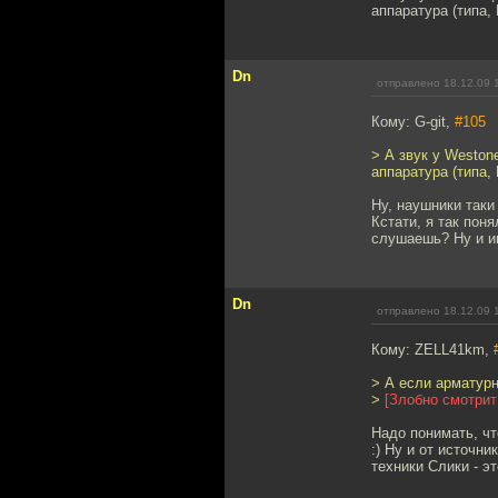
аппаратура (типа, 
Dn
отправлено 18.12.09 
Кому: G-git,
#105
> А звук у Weston
аппаратура (типа, 
Ну, наушники таки
Кстати, я так пон
слушаешь? Ну и ин
Dn
отправлено 18.12.09 
Кому: ZELL41km,
> А если арматурн
>
[Злобно смотрит
Надо понимать, чт
:) Ну и от источн
техники Слики - эт