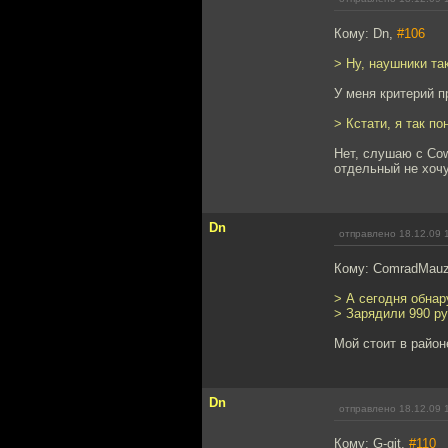
Кому: Dn,
#106
> Ну, наушники та
У меня критерий пр
> Кстати, я так п
Нет, слушаю с Cow
отдельный не хочу
Dn
отправлено 18.12.09 
Кому: ComradMauz
> А сегодня обнар
> Зарядили 990 ру
Мой стоит в районе
Dn
отправлено 18.12.09 
Кому: G-git,
#110