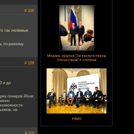
# 108
что так любимые
ь по-разному.
Медаль ордена "За заслуги перед
Отечеством" II степени
# 109
0 и до
ка плееров iRiver,
венно
 возможности
ъемов, ни
РВИО
# 110