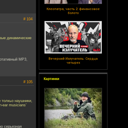
Клеопатра, часть 2: финансовое
болото
# 104
овые динамические
Вечерний Излучатель: Сердца
ортативный МР3,
четырех
Картинки
# 105
е толкьо наушники,
-ear musicians’
но серьезная