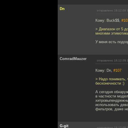
Dn
отправлено 18.12.09 
Кому: Buck$$,
#10
> Диапазон от 5 д
многими этимотики
У меня есть подоз
ComradMauzer
отправлено 18.12.09 
Кому: Dn,
#107
> Надо понимать, 
бесконечности :)
А сегодня обнаруж
в частности модел
хитровыпендрежный
использовать дева
фильтров, даже не
G-git
отправлено 18.12.09 