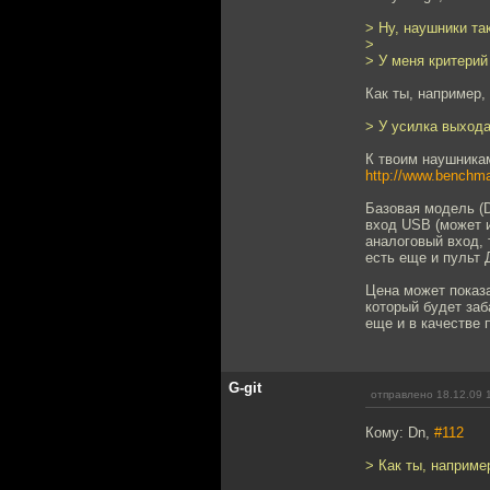
> Ну, наушники та
>
> У меня критерий 
Как ты, например,
> У усилка выхода
К твоим наушникам
http://www.benchma
Базовая модель (
вход USB (может 
аналоговый вход, 
есть еще и пульт 
Цена может показа
который будет заб
еще и в качестве
G-git
отправлено 18.12.09 
Кому: Dn,
#112
> Как ты, наприме