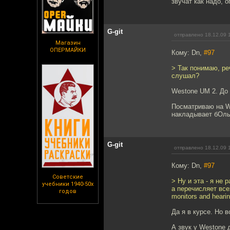
звучат как надо, 
G-git
отправлено 18.12.09 
Магазин
ОПЕРМАЙКИ
Кому: Dn,
#97
> Так понимаю, ре
слушал?
Westone UM 2. До 
Посматриваю на We
накладывает бОль
G-git
отправлено 18.12.09 
Кому: Dn,
#97
Советские
> Ну и эта - я не
учебники 1940-50х
а перечисляет все
годов
monitors and hearing
Да я в курсе. Но в
А звук у Westone 