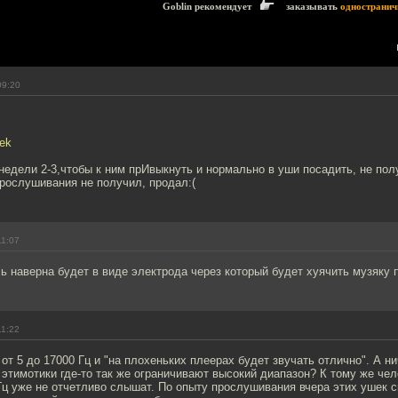
Goblin рекомендует
заказывать
одностранич
09:20
ek
 недели 2-3,чтобы к ним прИвыкнуть и нормально в уши посадить, не по
рослушивания не получил, продал:(
11:07
наверна будет в виде электрода через который будет хуячить музяку 
11:22
от 5 до 17000 Гц и "на плохеньких плеерах будет звучать отлично". А ни
тимотики где-то так же ограничивают высокий диапазон? К тому же чел
ц уже не отчетливо слышат. По опыту прослушивания вчера этих ушек с