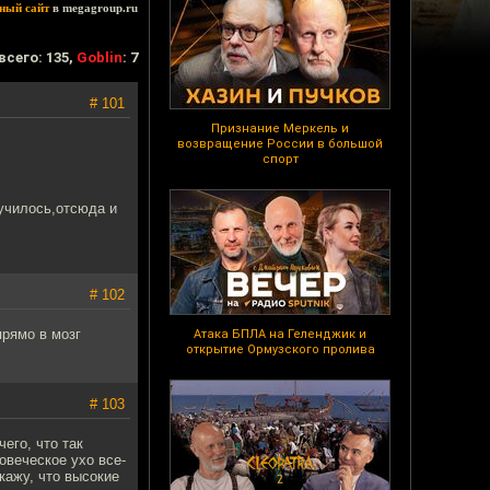
ный сайт
в megagroup.ru
всего: 135,
Goblin
: 7
# 101
Признание Меркель и
возвращение России в большой
спорт
лучилось,отсюда и
# 102
прямо в мозг
Атака БПЛА на Геленджик и
открытие Ормузского пролива
# 103
чего, что так
овеческое ухо все-
кажу, что высокие