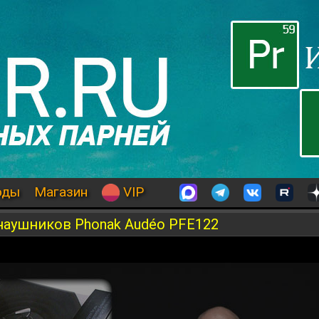
оды
Магазин
VIP
 наушников Phonak Audéo PFE122