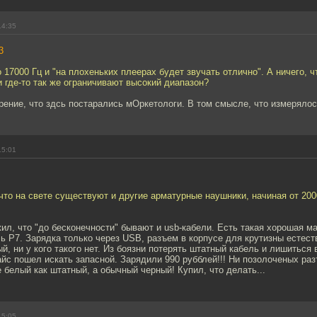
14:35
3
о 17000 Гц и "на плохеньких плеерах будет звучать отлично". А ничего, 
 где-то так же ограничивают высокий диапазон?
рение, что здсь постарались мОркетологи. В том смысле, что измерялос
15:01
что на свете существуют и другие арматурные наушники, начиная от 200
ил, что "до бесконечности" бывают и usb-кабели. Есть такая хорошая мар
ь Р7. Зарядка только через USB, разъем в корпусе для крутизны естест
, ни у кого такого нет. Из боязни потерять штатный кабель и лишиться
йс пошел искать запасной. Зарядили 990 рубблей!!! Ни позолоченых раз
 белый как штатный, а обычный черный! Купил, что делать...
15:05