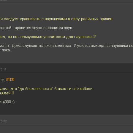
ки следует сравнивать с наушниками в силу раличных причин.
остой - нравится звук/не нравится звук.
онял, ты не пользуешься усилителем для наушников?
on i7. Дома слушаю только в колонках. У усилка выхода на наушники не
 пока.
15:11
er,
#109
ужил, что "до бесконечности" бывают и usb-кабели.
бблей!!!
 4000 :)
15:22