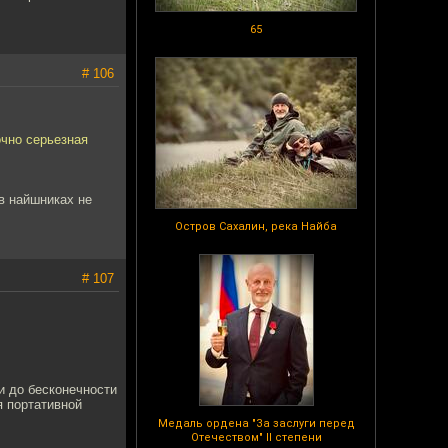
65
# 106
очно серьезная
в найшниках не
Остров Сахалин, река Найба
# 107
и до бесконечности
я портативной
Медаль ордена "За заслуги перед
Отечеством" II степени