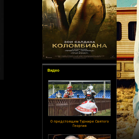
Видео
О предстоящем Турнире Святого
Георгия