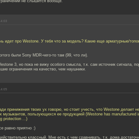
ограничений не слышится вообще.
14:03
чь идет про Westone. У тебя что за модель? Какие еще арматурные/топ
этого были Sony MDR-чего-то там (99, что ли).
stone 3, но пока не вижу особого смысла, т.к. сам источник сигнала, п
шие ограничения на качество, чем наушники.
14:05
 ради принижения твоих ух говорю, но стоит учесть, что Westone делает н
х музыкантов, пользующихся ее продукцией (Westone has manufactured in
 protection ...)
се равно приятно :)
действительно классный. Мне есть с чем сравнивать, т.к. дома достаточ