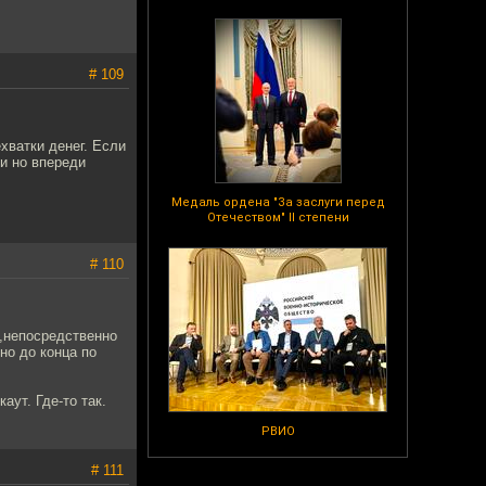
# 109
хватки денег. Если
ии но впереди
Медаль ордена "За заслуги перед
Отечеством" II степени
# 110
,непосредственно
но до конца по
аут. Где-то так.
РВИО
# 111