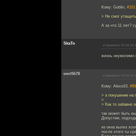
Кому: Goblin,
#101
> Не смог утащить
А за что 11 лет? с
SkaTo
отправлено 02.02.10 
жизнь неумолимо 
wert5678
отправлено 02.02.10 
Кому: Alexs63,
#8
> а покушение на 
>
> Как то забавно 
так может быть е
Допустим, подходи
из окна вылез хоз
после этого ты ср