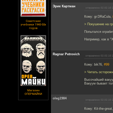
Эрик Картман
отправлено 02.02.10 
Кому: gr.DRaCula,
Советские
> Покушение на гр
учебники 1940-50х
годов
Попытался ограбит
Например, как в "
Ragnar Petrovich
отправлено 02.02.10 
Кому: bik76,
#99
> Читать осторожн
Высочайший вакуум
Вакуум бывает то
Магазин
ОПЕРМАЙКИ
oleg1984
отправлено 02.02.10 
Кому: Kit-the-great