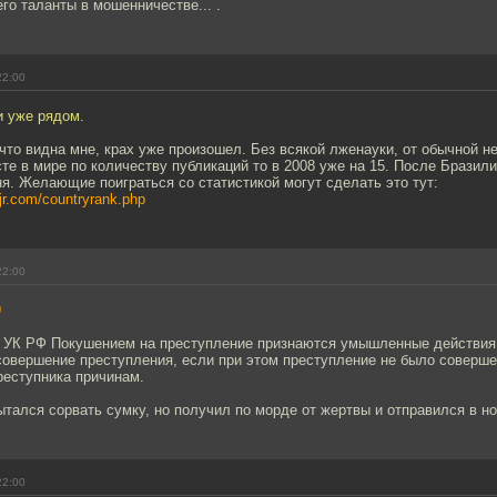
о таланты в мошенничестве... .
22:00
и уже рядом.
 что видна мне, крах уже произошел. Без всякой лженауки, от обычной не
сте в мире по количеству публикаций то в 2008 уже на 15. После Бразил
я. Желающие поиграться со статистикой могут сделать это тут:
jr.com/countryrank.php
22:00
9
30 УК РФ Покушением на преступление признаются умышленные действия
совершение преступления, если при этом преступление не было соверше
реступника причинам.
ытался сорвать сумку, но получил по морде от жертвы и отправился в нок
22:00