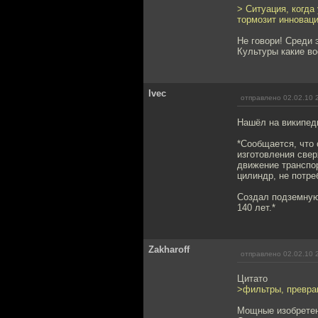
> Ситуация, когд
тормозит инноваци
Не говори! Среди 
Культуры какие в
Ivec
отправлено 02.02.10 
Нашёл на википеди
*Сообщается, что 
изготовления свер
движение транспо
цилиндр, не потр
Создал подземную
140 лет.*
Zakharoff
отправлено 02.02.10 
Цитато
>фильтры, превра
Мощные изобретен