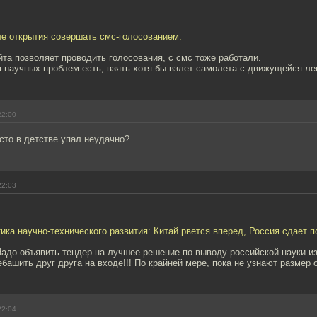
ые открытия совершать смс-голосованием.
йта позволяет проводить голосования, с смс тоже работали.
 научных проблем есть, взять хотя бы взлет самолета с движущейся ле
22:00
сто в детстве упал неудачно?
22:03
ика научно-технического развития: Китай рвется вперед, Россия сдает п
адо объявить тендер на лучшее решение по выводу российской науки из
башить друг друга на входе!!! По крайней мере, пока не узнают размер о
22:04