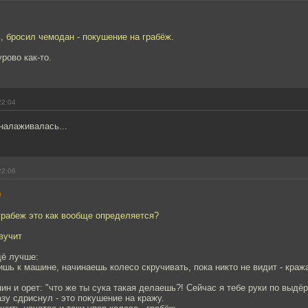
, бросил чемодан - покушение на грабёж.
урово как-то.
22:04
налаживалась...
22:06
9
грабеж это как вообще определяется?
звучит
щё лучше:
шь к машине, начинаешь колесо скручивать, пока никто не видит - краж
яин и орет: "что же ты сука такая делаешь?! Сейчас я тебе руки по выдё
азу сдриснул - это покушение на кражу.