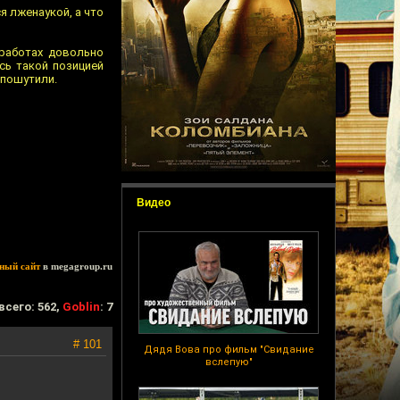
я лженаукой, а что
 работах довольно
сь такой позицией
 пошутили.
Видео
ный сайт
в megagroup.ru
всего: 562,
Goblin
: 7
# 101
Дядя Вова про фильм "Свидание
вслепую"