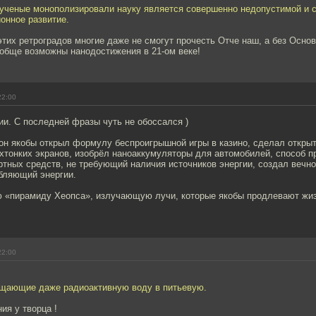
а ученые монополизировали науку является совершенно недопустимой и 
онное развитие.
этих ретроградов многие даже не смогут прочесть Отче наш, а без Осно
ообще возможны нанодостижения в 21-ом веке!
22:00
и. С последней фразы чуть не обоссался )
он якобы открыл формулу беспроигрышной игры в казино, сделал открыт
хтонких экранов, изобрёл наноаккумуляторы для автомобилей, способ п
ртных средств, не требующий наличия источников энергии, создал веч
ебляющий энергии.
 «пирамиду Хеопса», излучающую лучи, которые якобы продлевают жиз
22:00
щающие даже радиоактивную воду в питьевую.
ия у творца !