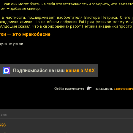
— как они могут брать на себя ответственность и говорить, что являетс
о», — добавил спикер.
, в частности, поддерживает изобретателя Виктора Петрика. О его
кадемики-химики. Но на общем собрании РАН ряд физиков возмутили
й Алдошин сказал, что в своих оценках работ Петрика академики просто
уки — это мракобесие
ука не устоит.
Подписывайся на наш
канал в MAX
Goblin рекомендует
заказывать
одностранич
21:55
#98