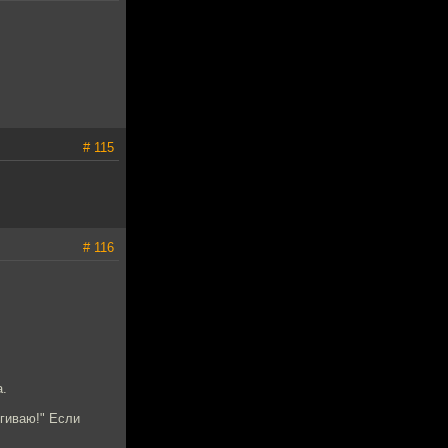
# 115
# 116
а.
ргиваю!" Если