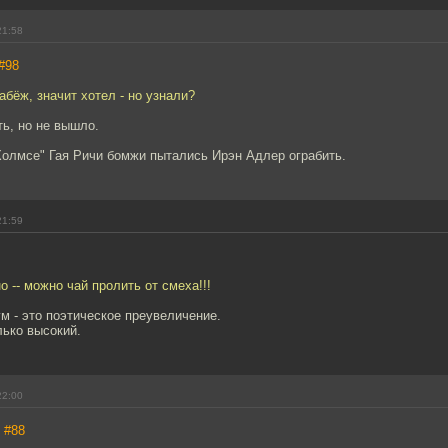
21:58
#98
абёж, значит хотел - но узнали?
ь, но не вышло.
Холмсе" Гая Ричи бомжи пытались Ирэн Адлер ограбить.
21:59
о -- можно чай пролить от смеха!!!
 - это поэтическое преувеличение.
лько высокий.
22:00
,
#88