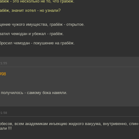
бёж - это несколько не то, что грабёж.
абёж, значит хотел - но узнали?
щение чужого имущества, грабёж - открытое.
атил чемодан и убежал - грабёж.
бросил чемодан - покушение на грабёж.
21:55
#98
 получилось - самому бока намяли.
21:58
обесов, всем академикам инъекцию жидкого вакуума, внутривенно, спин
ли !!!