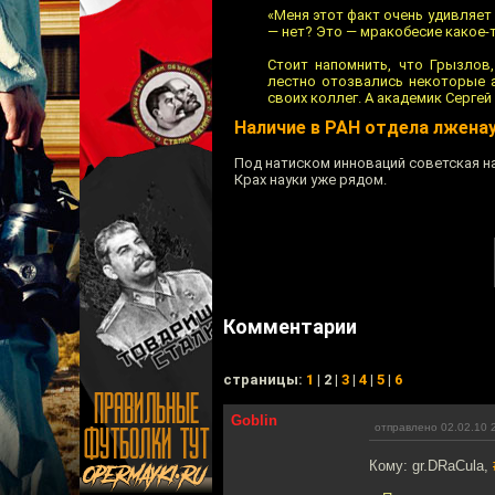
«Меня этот факт очень удивляет 
— нет? Это — мракобесие какое-т
Стоит напомнить, что Грызлов
лестно отозвались некоторые а
своих коллег. А академик Серге
Наличие в РАН отдела лжена
Под натиском инноваций советская на
Крах науки уже рядом.
Комментарии
cтраницы:
1
| 2 |
3
|
4
|
5
|
6
Goblin
отправлено 02.02.10 
Кому: gr.DRaCula,