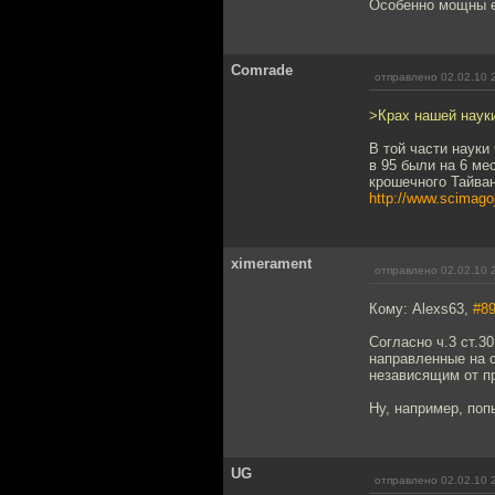
Особенно мощны ег
Comrade
отправлено 02.02.10 
>Крах нашей наук
В той части науки
в 95 были на 6 ме
крошечного Тайван
http://www.scimago
ximerament
отправлено 02.02.10 
Кому: Alexs63,
#8
Согласно ч.3 ст.
направленные на 
независящим от п
Ну, например, поп
UG
отправлено 02.02.10 