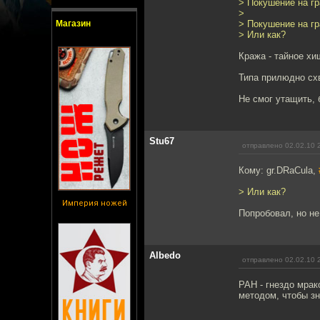
> Покушение на гра
>
Магазин
> Покушение на гр
> Или как?
Кража - тайное хи
Типа прилюдно схв
Не смог утащить, 
Stu67
отправлено 02.02.10 
Кому: gr.DRaCula,
> Или как?
Империя ножей
Попробовал, но не
Albedo
отправлено 02.02.10 
РАН - гнездо мрак
методом, чтобы зна