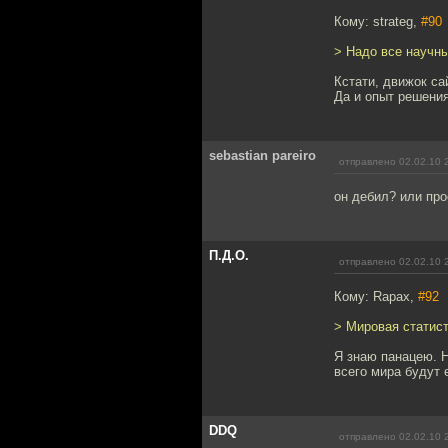
Кому: strateg,
#90
> Надо все научн
Кстати, движок са
Да и опыт решения
sebastian pareiro
отправлено 02.02.10 
он дебил? или про
П.Д.О.
отправлено 02.02.10 
Кому: Rapax,
#92
> Мировая статист
Я знаю панацею. Н
всего мира будут е
DDQ
отправлено 02.02.10 