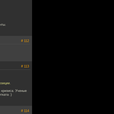
нты.
# 112
# 113
озиции.
 кризиса. Ученые
тката :)
# 114