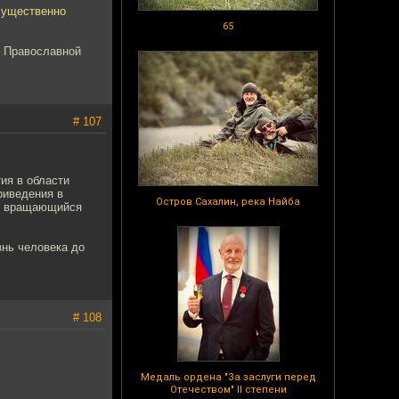
существенно
65
в Православной
# 107
ия в области
риведения в
Остров Сахалин, река Найба
но вращающийся
нь человека до
# 108
Медаль ордена "За заслуги перед
Отечеством" II степени