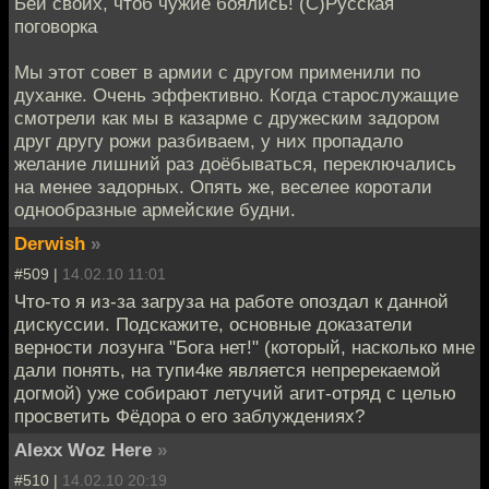
Бей своих, чтоб чужие боялись! (С)Русская
поговорка
Мы этот совет в армии с другом применили по
духанке. Очень эффективно. Когда старослужащие
смотрели как мы в казарме с дружеским задором
друг другу рожи разбиваем, у них пропадало
желание лишний раз доёбываться, переключались
на менее задорных. Опять же, веселее коротали
однообразные армейские будни.
Derwish
»
#509 |
14.02.10 11:01
Что-то я из-за загруза на работе опоздал к данной
дискуссии. Подскажите, основные доказатели
верности лозунга "Бога нет!" (который, насколько мне
дали понять, на тупи4ке является непререкаемой
догмой) уже собирают летучий агит-отряд с целью
просветить Фёдора о его заблуждениях?
Alexx Woz Here
»
#510 |
14.02.10 20:19