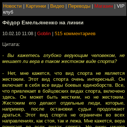
Новости
|
Картинки
|
Видео
|
Переводы
|
Магазин
|
VIP
клуб
Фёдор Емельяненко на линии
10.02.10 11:08
|
Goblin
|
515 комментариев
Цитата:
- Вы кажетесь глубоко верующим человеком, не
мешает ли вера в таком жестоком виде спорта?
- Нет, мне кажется, что вид спорта не является
жестоким. Этот вид спорта очень интересный. Он
включает в себя все виды боевых единоборств. Все,
что привлекает в бойцовских видах спорта, включено
здесь. Он может быть жестким, но не жестоким.
Жестоким его делают отдельные люди, которые,
например, после остановки судьи продолжают
драться. Этот вид спорта не ограничен во всех
направлениях, как стоя, так и лежа. Мне кажется, вера
помогает во всех видах спорта. Не вижу ничего