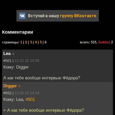
Вступай в нашу
группу ВКонтакте
Комментарии
cтраницы:
1
|
2
|
3
|
4
|
5
| 6
всего: 515,
Goblin
: 2
Lea
»
#501 |
12.02.10 13:36
Кому: Digger
А как тебе вообще интервью Фёдора?
Digger
»
#502 |
12.02.10 14:14
Кому: Lea,
#501
> А как тебе вообще интервью Фёдора?