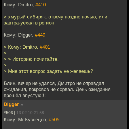
Кому: Dmitro,
#410
> хмурый сибиряк, отвечу поздно ночью, или
завтра-уехал в регион
Кому: Digger,
#449
> Кому: Dmitro,
#401
>
> > Историю почитайте.
>
> Мне этот вопрос задать не желаешь?
Блин, вечер не удался, Дмитро не оправдал
ожидания, покровов не сорвал. День ожидания
прошёл впустую!!!
Digger
»
#506 |
13.02.10 21:58
Кому: Mr.Кузнецов,
#505