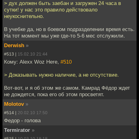
> дух должен быть заебан и загружен 24 часа в
сутки! у нас это правило действовало
неукоснительно.
В учебке да, но в боевом подразделении время есть.
На тот момент мы уже где-то 5-6 мес отслужили.
Derwish
»
#513 |
15.02.10 21:44
Кому: Alexx Woz Here,
#510
> Доказывать нужно наличие, а не отсутствие.
Вот-вот, и я об этом же самом. Камрад Фёдор ждет
не дождется, пока его об этом просветят.
Molotov
»
#514 |
20.02.10 17:50
Федор - голова
Termirator
»
#515 |
10.03.10 18:18