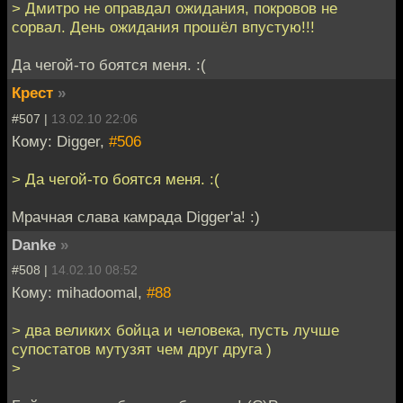
> Дмитро не оправдал ожидания, покровов не
сорвал. День ожидания прошёл впустую!!!
Да чегой-то боятся меня. :(
Крест
»
#507 |
13.02.10 22:06
Кому: Digger,
#506
> Да чегой-то боятся меня. :(
Мрачная слава камрада Digger'а! :)
Danke
»
#508 |
14.02.10 08:52
Кому: mihadoomal,
#88
> два великих бойца и человека, пусть лучше
супостатов мутузят чем друг друга )
>