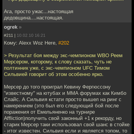
Ага, просто ужас...настоящая
дедовщина....настоящая.
ogrek
»
#211 |
10.02.10 16:21
Кому: Alexx Woz Here,
#202
> Результат боя между экс-чемпионом WBO Реем
Мерсером, которому, к слову сказать, чуть не
полтинник уже, с экс-чемпионом UFC Тимом
Сильвией говорит об этом особенно ярко.
Мерсер до того проиграл Кевину Фергюссону
"известному" на ютубах и ММА форумах как Кимбо
Слайс. А Сильвия кстати просто вышел на ринг с
намерением (это был его следующий бой после
поражения от Емельяненко на турнире
Affliction)получить свой законный +1 к рекорду, но
старик Мерсер таки использовал свой шанс в стойке
- итог известен. Сильвия если и является топом, то