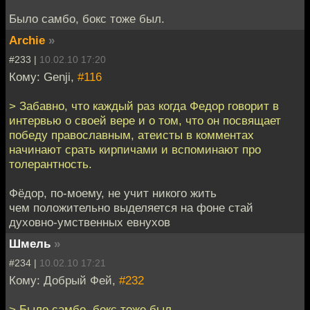
Было самбо, бокс тоже был.
Archie
»
#233 |
10.02.10 17:20
Кому: Genji,
#116
> Забавно, что каждый раз когда Федор говорит в
интервью о своей вере и о том, что он посвящает
победу православным, атеисты в комментах
начинают срать кирпичами и вспоминают про
толерантность.
Фёдор, по-моему, не учит никого жить
чем положительно выделяется на фоне стай
духовно-умственных евнухов
Шмель
»
#234 |
10.02.10 17:21
Кому: Добрый Фей,
#232
> Было самбо, бокс тоже был.