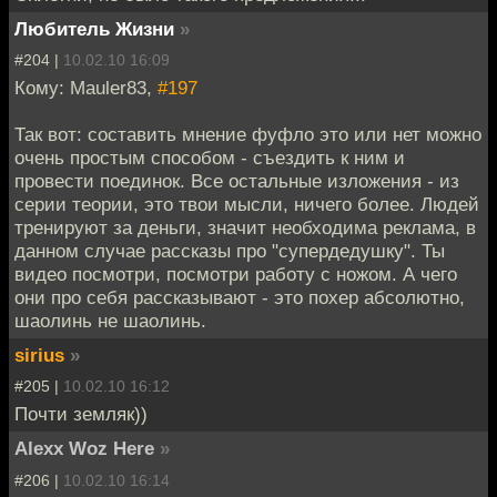
Любитель Жизни
»
#204 |
10.02.10 16:09
Кому: Mauler83,
#197
Так вот: составить мнение фуфло это или нет можно
очень простым способом - съездить к ним и
провести поединок. Все остальные изложения - из
серии теории, это твои мысли, ничего более. Людей
тренируют за деньги, значит необходима реклама, в
данном случае рассказы про "супердедушку". Ты
видео посмотри, посмотри работу с ножом. А чего
они про себя рассказывают - это похер абсолютно,
шаолинь не шаолинь.
sirius
»
#205 |
10.02.10 16:12
Почти земляк))
Alexx Woz Here
»
#206 |
10.02.10 16:14