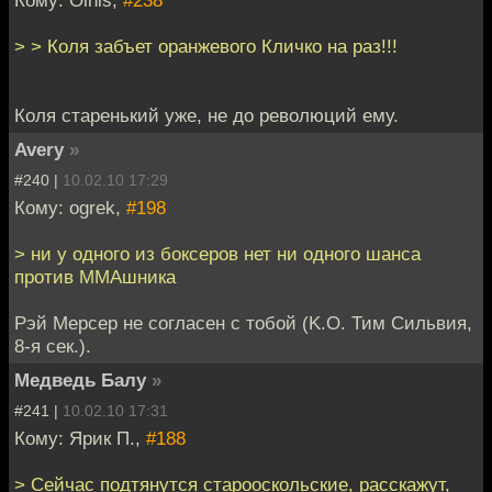
> > Коля забъет оранжевого Кличко на раз!!!
Коля старенький уже, не до революций ему.
Avery
»
#240 |
10.02.10 17:29
Кому: ogrek,
#198
> ни у одного из боксеров нет ни одного шанса
против ММАшника
Рэй Мерсер не согласен с тобой (K.O. Тим Сильвия,
8-я сек.).
Медведь Балу
»
#241 |
10.02.10 17:31
Кому: Ярик П.,
#188
> Сейчас подтянутся старооскольские, расскажут,