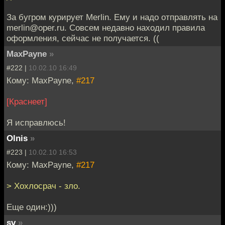
За бугром курирует Merlin. Ему и надо отправлять на
merlin@oper.ru. Совсем недавно находил правила
оформления, сейчас не получается. ((
MaxPayne
»
#222 |
10.02.10 16:49
Кому: MaxPayne,
#217
[Краснеет]
Я исправлюсь!
Olnis
»
#223 |
10.02.10 16:53
Кому: MaxPayne,
#217
> Хохлосрач - зло.
Еще один:)))
sv
»