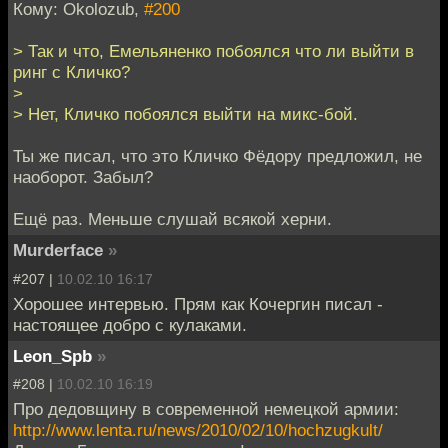
Кому: Okolozub,
#200
> Так и что, Емельяненко побоялся что ли выйти в
ринг с Кличко?
>
> Нет, Кличко побоялся выйти на микс-бой.
Ты же писал, что это Кличко Фёдору предложил, не
наоборот. Забыл?
Ещё раз. Меньше слушай всякой херни.
Murderface
»
#207 |
10.02.10 16:17
Хорошее интервью. Прям как Кочергин писал -
настоящее добро с кулаками.
Leon_Spb
»
#208 |
10.02.10 16:19
Про дедовщину в современной немецкой армии:
http://www.lenta.ru/news/2010/02/10/hochzugkult/