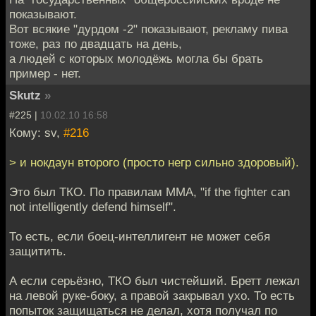
показывают.
Вот всякие "дурдом -2" показывают, рекламу пива
тоже, раз по двадцать на день,
а людей с которых молодёжь могла бы брать
пример - нет.
Skutz
»
#225 |
10.02.10 16:58
Кому: sv,
#216
> и нокдаун второго (просто негр сильно здоровый).
Это был ТКО. По правилам ММА, "if the fighter can
not intelligently defend himself".
То есть, если боец-интеллигент не может себя
защитить.
А если серьёзно, ТКО был чистейший. Бретт лежал
на левой руке-боку, а правой закрывал ухо. То есть
попыток защищаться не делал, хотя получал по