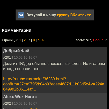
Вступай в нашу
группу ВКонтакте
Комментарии
cтраницы:
1
|
2
| 3 |
4
|
5
|
6
всего: 515,
Goblin
: 2
Добрый Фей
»
#201 |
10.02.10 16:07
Джыгит Фёдор обычно спокоен, как слон. Но и слоны
иногда нервничают
http://rutube.ru/tracks/36239.html?
confirm=27ca979f2b04b93ecee4687d11b03d5c&v=224a
6499d2b86114af...
Alexx Woz Here
»
#202 |
10.02.10 16:07