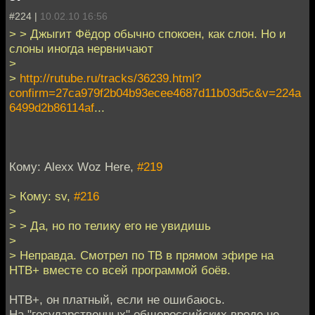
#224 |
10.02.10 16:56
> > Джыгит Фёдор обычно спокоен, как слон. Но и
слоны иногда нервничают
>
>
http://rutube.ru/tracks/36239.html?
confirm=27ca979f2b04b93ecee4687d11b03d5c&v=224a
6499d2b86114af
...
Кому: Alexx Woz Here,
#219
> Кому: sv,
#216
>
> > Да, но по телику его не увидишь
>
> Неправда. Смотрел по ТВ в прямом эфире на
НТВ+ вместе со всей программой боёв.
НТВ+, он платный, если не ошибаюсь.
На "государственных" общероссийских вроде не