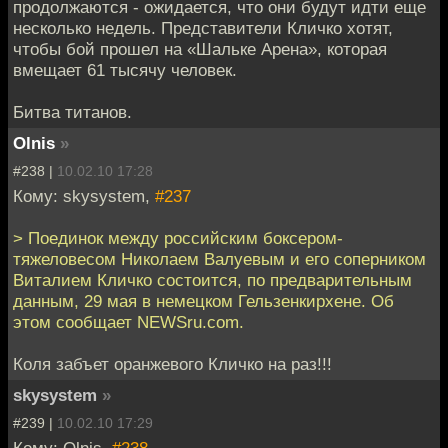
продолжаются - ожидается, что они будут идти еще
несколько недель. Представители Кличко хотят,
чтобы бой прошел на «Шальке Арена», которая
вмещает 61 тысячу человек.
Битва титанов.
Olnis
»
#238 |
10.02.10 17:28
Кому: skysystem,
#237
> Поединок между российским боксером-
тяжеловесом Николаем Валуевым и его соперником
Виталием Кличко состоится, по предварительным
данным, 29 мая в немецком Гельзенкирхене. Об
этом сообщает NEWSru.com.
Коля забъет оранжевого Кличко на раз!!!
skysystem
»
#239 |
10.02.10 17:29
Кому: Olnis,
#238