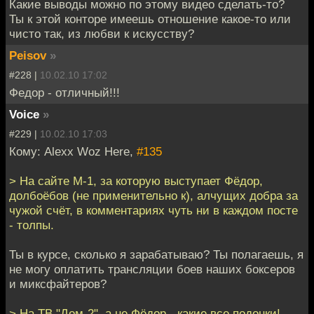
Какие выводы можно по этому видео сделать-то?
Ты к этой конторе имеешь отношение какое-то или
чисто так, из любви к искусству?
Peisov
»
#228 |
10.02.10 17:02
Федор - отличный!!!
Voice
»
#229 |
10.02.10 17:03
Кому: Alexx Woz Here,
#135
> На сайте M-1, за которую выступает Фёдор,
долбоёбов (не применительно к), алчущих добра за
чужой счёт, в комментариях чуть ни в каждом посте
- толпы.
Ты в курсе, сколько я зарабатываю? Ты полагаешь, я
не могу оплатить трансляции боев наших боксеров
и миксфайтеров?
> На ТВ "Дом-2", а не Фёдор - какие все подонки!