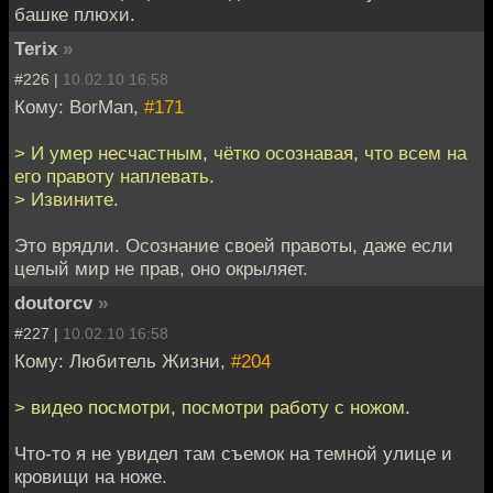
башке плюхи.
Terix
»
#226 |
10.02.10 16:58
Кому: BorMan,
#171
> И умер несчастным, чётко осознавая, что всем на
его правоту наплевать.
> Извините.
Это врядли. Осознание своей правоты, даже если
целый мир не прав, оно окрыляет.
doutorcv
»
#227 |
10.02.10 16:58
Кому: Любитель Жизни,
#204
> видео посмотри, посмотри работу с ножом.
Что-то я не увидел там съемок на темной улице и
кровищи на ноже.