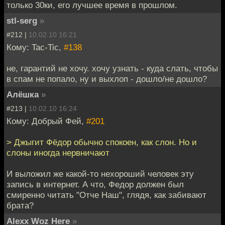
только 30ки, его лучшее время в прошлом.
stl-serg
»
#212 |
10.02.10 16:21
Кому: Tac-Tic,
#138
не, гарантий не хочу. хочу узнать - куда слать, чтобы
в спам не попало, ну и выхлоп - дошло/не дошло?
Алёшка
»
#213 |
10.02.10 16:24
Кому: Добрый Фей,
#201
> Джыгит Фёдор обычно спокоен, как слон. Но и
слоны иногда нервничают
И выложил же какой-то нехороший человек эту
запись в интернет. А что, Федор должен был
смиренно читать "Отче Наш", глядя, как забивают
брата?
Alexx Woz Here
»