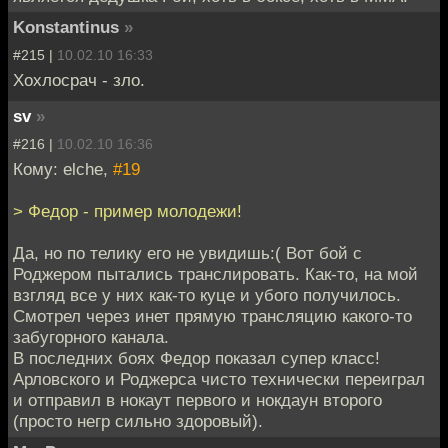
Konstantinus
»
#215 |
10.02.10 16:33
Хохлосрач - зло.
sv
»
#216 |
10.02.10 16:36
Кому: elche,
#19
> Федор - пример молодежи!
Да, но по телику его не увидишь:( Вот бой с
Роджером пытались транслировать. Как-то, на мой
взгляд все у них как-то куце и убого получилось.
Смотрел через инет прямую трансляцию какого-то
забугорного канала.
В последних боях Федор показал супер класс!
Арловского и Роджерса чисто технически переиграл
и отправил в нокаут первого и нокдаун второго
(просто негр сильно здоровый).