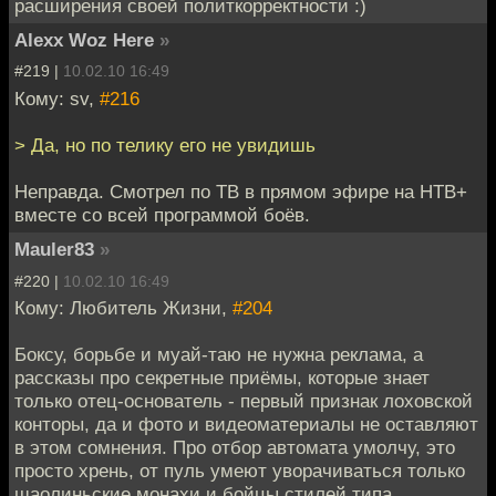
расширения своей политкорректности :)
Alexx Woz Here
»
#219 |
10.02.10 16:49
Кому: sv,
#216
> Да, но по телику его не увидишь
Неправда. Смотрел по ТВ в прямом эфире на НТВ+
вместе со всей программой боёв.
Mauler83
»
#220 |
10.02.10 16:49
Кому: Любитель Жизни,
#204
Боксу, борьбе и муай-таю не нужна реклама, а
рассказы про секретные приёмы, которые знает
только отец-основатель - первый признак лоховской
конторы, да и фото и видеоматериалы не оставляют
в этом сомнения. Про отбор автомата умолчу, это
просто хрень, от пуль умеют уворачиваться только
шаолиньские монахи и бойцы стилей типа