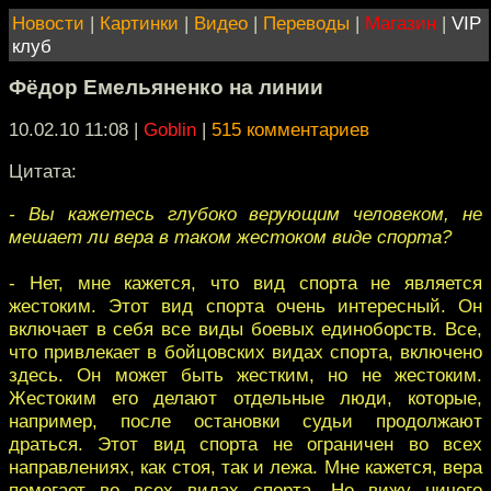
Новости
|
Картинки
|
Видео
|
Переводы
|
Магазин
|
VIP
клуб
Фёдор Емельяненко на линии
10.02.10 11:08
|
Goblin
|
515 комментариев
Цитата:
- Вы кажетесь глубоко верующим человеком, не
мешает ли вера в таком жестоком виде спорта?
- Нет, мне кажется, что вид спорта не является
жестоким. Этот вид спорта очень интересный. Он
включает в себя все виды боевых единоборств. Все,
что привлекает в бойцовских видах спорта, включено
здесь. Он может быть жестким, но не жестоким.
Жестоким его делают отдельные люди, которые,
например, после остановки судьи продолжают
драться. Этот вид спорта не ограничен во всех
направлениях, как стоя, так и лежа. Мне кажется, вера
помогает во всех видах спорта. Не вижу ничего