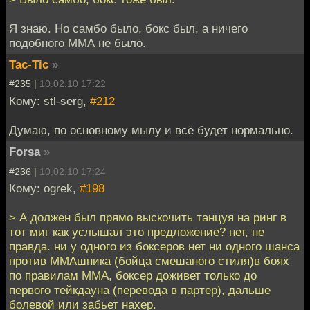
Я знаю. Но самбо было, бокс был, а ничего
подобного ММА не было.
Tac-Tic
»
#235 |
10.02.10 17:22
Кому: stl-serg,
#212
Думаю, по основному мылу и всё будет нормально.
Forsa
»
#236 |
10.02.10 17:24
Кому: ogrek,
#198
> А должен был прямо выскочить танцуя на ринг в
тот миг как услышал это предложение? нет, не
правда. ни у одного из боксеров нет ни одного шанса
против ММАшника (бойца смешаного стиля)в боях
по правилам ММА, боксер доживет только до
первого тейкдауна (перевода в партер), дальше
болевой или забьет нахер.