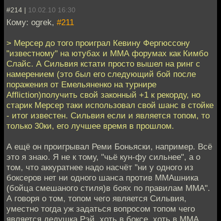
#214 |
10.02.10 16:30
Кому: ogrek,
#211
> Мерсер до того проиграл Кевину Фергюссону
"известному" на ютубах и ММА форумах как Кимбо
Слайс. А Сильвия кстати просто вышел на ринг с
намерением (это был его следующий бой после
поражения от Емельяненко на турнире
Affliction)получить свой законный +1 к рекорду, но
старик Мерсер таки использовал свой шанс в стойке
- итог известен. Сильвия если и является топом, то
только 30ки, его лучшее время в прошлом.
А ещё он проигрывал Реми Боньяски, например. Всё
это я знаю. Я не к тому, "чьё кун-фу сильнее", а о
том, что аккуратнее надо насчёт "ни у одного из
боксеров нет ни одного шанса против ММАшника
(бойца смешаного стиля)в боях по правилам ММА".
А говоря о том, топом чего является Сильвия,
уместно тогда уж задаться вопросом топом чего
является дедушка Рэй, хоть в боксе, хоть в MMA.