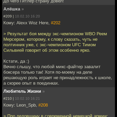
До чего Гитлер страну довел!
Алёшка
»
#209 |
10.02.10 16:20
Кому: Alexx Woz Here,
#202
> Результат боя между экс-чемпионом WBO Реем
Мерсером, которому, к слову сказать, чуть не
полтинник уже, с экс-чемпионом UFC Тимом
Сильвией говорит об этом особенно ярко.
Кстати, да :)
Вечно слышу, что любой микс-файтер завалит
боксера только так! Хотя по-моему на деле
решающую роль играет не принадлежность к школе,
а скорее опыт в поединках.
Любитель Жизни
»
#210 |
10.02.10 16:21
Кому: Leon_Spb,
#208
> Про дедовщину в современной немецкой армии: