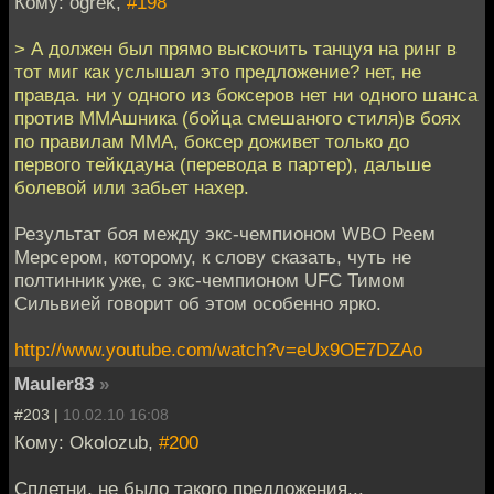
Кому: ogrek,
#198
> А должен был прямо выскочить танцуя на ринг в
тот миг как услышал это предложение? нет, не
правда. ни у одного из боксеров нет ни одного шанса
против ММАшника (бойца смешаного стиля)в боях
по правилам ММА, боксер доживет только до
первого тейкдауна (перевода в партер), дальше
болевой или забьет нахер.
Результат боя между экс-чемпионом WBO Реем
Мерсером, которому, к слову сказать, чуть не
полтинник уже, с экс-чемпионом UFC Тимом
Сильвией говорит об этом особенно ярко.
http://www.youtube.com/watch?v=eUx9OE7DZAo
Mauler83
»
#203 |
10.02.10 16:08
Кому: Okolozub,
#200
Сплетни, не было такого предложения...