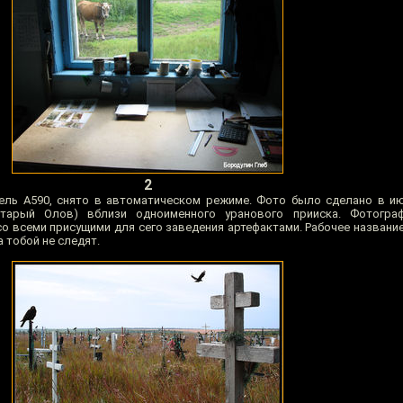
2
дель A590, снято в автоматическом режиме. Фото было сделано в ию
Старый Олов) вблизи одноименного уранового прииска. Фотогра
со всеми присущими для сего заведения артефактами. Рабочее названи
а тобой не следят.