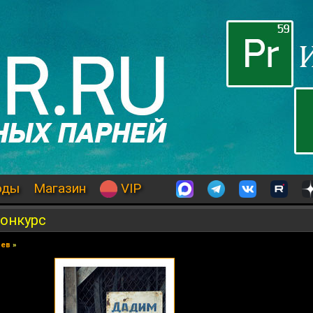
оды
Магазин
VIP
онкурс
иев
»