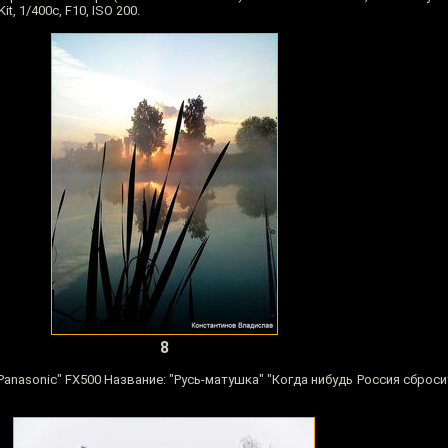
t, 1/400с, F10, ISO 200.
8
nasonic" FX500 Название: "Русь-матушка" "Когда нибудь Россия сброс