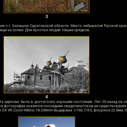
3
дом с г. Балашов Саратовской области. Место небывалой Русской кра
бище на холме. Для простых людей. Наших предков.
4
эта церковь была в достаточно хорошем состоянии. Лет 20 назад на н
о эта фотография окажется последним свидетельством ее существовани
 DX VR Zoom-Nikkor 18-200mm Выдержка 1/160, f/9.0, фокусное 22.0мм, I