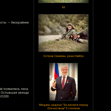
65
соты — бескрайние
Остров Сахалин, река Найба
ей появились леса.
я. Остывшая звезда
SO200.
Медаль ордена "За заслуги перед
Отечеством" II степени