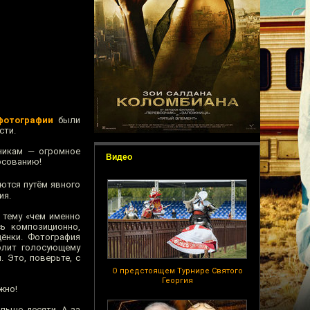
фотографии
были
сти.
тникам — огромное
Видео
осованию!
ются путём явного
ия.
 тему «чем именно
ь композиционно,
ёнки. Фотография
олит голосующему
 Это, поверьте, с
О предстоящем Турнире Святого
Георгия
жно!
льше десяти. А за