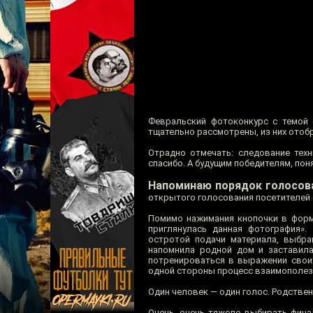
Февральский фотоконкурс с темой
тщательно рассмотрены, из них отобр
Отрадно отмечать: следование тех
спасибо. А будущим победителям, пон
Напоминаю порядок голосов
открытого голосования посетителей 
Помимо нажимания кнопочки в форме
приглянулась данная фотография».
остротой подачи материала, выбра
напомнила родной дом и заставила
потренироваться в выражении своих
одной стороны процесс взаимополезн
Один человек — один голос. Родстве
Очень, очень тяжело выбирать фина