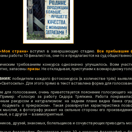
«Моя страна»
вступил в завершающую стадию.
Все прибывшие 
аны работы 10 финалистов, они-то и предлагаются на суд общественно
ническим требованиям конкурса однозначно улучшилось. Всем учас
ятно, запасены
призы
. Не откладывая, приступаем к всенародному гол
ания:
победители каждого фотоконкурса (в количестве трёх) выявля
«Светосилы». Для этого прямо в текст вставлена форма для голосован
 для голосования, очень приветствуется пояснение голосующего на
 Пример: «Голосую за работу Сидора Тряпкина. Работа понравилас
нным ракурсом и натурализмом: на заднем плане видна банка сгущ
 подумать о прекрасном». Такая развёрнутая характеристика позв
 мыслей, а фотографу укажет на сильные стороны его произведения.
ый, а с другой — взаимоприятный.
нников, друзей, знакомых, болельщиков и сочувствующих приводить мо
льные фотографии. Финалистов всего 10, а хороших фотографий — бо