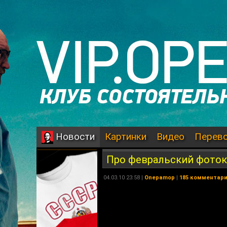
Картинки
Видео
Перев
Новости
Про февральский фоток
04.03.10 23:58 |
Onepamop
|
185 комментар