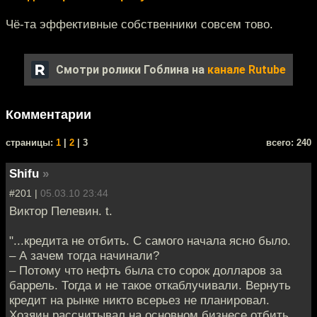
Чё-та эффективные собственники совсем тово.
Смотри ролики Гоблина на
канале Rutube
Комментарии
cтраницы:
1
|
2
| 3
всего: 240
Shifu
»
#201 |
05.03.10 23:44
Виктор Пелевин. t.
"...кредита не отбить. С самого начала ясно было.
– А зачем тогда начинали?
– Потому что нефть была сто сорок долларов за
баррель. Тогда и не такое откаблучивали. Вернуть
кредит на рынке никто всерьез не планировал.
Хозяин рассчитывал на основном бизнесе отбить.