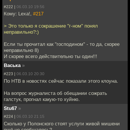
#222 |
06.03.10 19:56
Кому: Lexa!,
#217
> Это только я сокрашение "г-ном" понял
неправильно?:)
Если ты прочитал как "господином" - то да, скорее
неправильно 8)
И скорее всего действительно ты один!!!
Васька
»
#223 |
06.03.10 20:30
По НТВ в новостях сейчас показали этого клоуна.
На вопрос журналиста об обещании сожрать
галстук, прогнал какую-то хуйню.
Stu67
»
#224 |
06.03.10 21:15
Сколько у Полонского стоят услуги живой мишени
ещё не сообщалось?