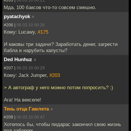
#205 |
06.03.10 00:21
Мда, 100 баксов что-то совсем смешно.
pyatachyok
»
#206 |
06.03.10 00:26
Кому: Lucawy,
#175
И каковы три задачи? Заработать денег, загрести
бабла и нарубить капусты?
Ded Hunhuz
»
#207 |
06.03.10 00:29
Кому: Jack Jumper,
#203
> А автограф у него можно потом попросить? :)
Ага! На векселе!
Тень отца Гамлета
»
#208 |
06.03.10 00:47
Хотелось бы, чтобы пидарас закончил свою жизнь
под забором.