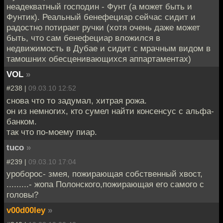
неадекватный господин - Фунт (а может быть и
Фунтик). Реальный бенефециар сейчас сидит и
радостно потирает ручки (хотя очень даже может
быть, что сам бенефециар вложился в
недвижимость в Дубае и сидит с мрачным видом в
тамошних обесценивающихся аппартаментах)
VOL
»
#238 |
09.03.10 12:52
снова что то задумал, хитрая рожа.
он из немногих, кто сумел найти консенсус с альфа-
банком.
так что по-моему пиар.
tuco
»
#239 |
09.03.10 17:04
уроборос- змея, пожирающая собственный хвост,
.........- жопа Полонского,пожирающая его самого с
головы?
v00d00ley
»