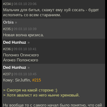
#234 |
08.03.10 23:06
Мальчик для битья, скажут ему хуй сосать - будет
исполнять со всем старанием.
Orbis
»
#235 |
09.03.10 10:39
Новая волна кризиса.
Ded Hunhuz
»
#236 |
09.03.10 10:41
Полонез Огинского
Агонез Полонского
Ded Hunhuz
»
#237 |
09.03.10 10:45
Кому: SirJuffin,
#215
> Смотря на какой стороне :)
> Хотя авалист из него нынче хреновый.
Ну вообще то с самого начал было понятно, что сей