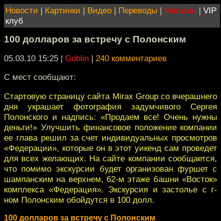
Новости
|
Картинки
|
Видео
|
Переводы
|
Магазин
|
VIP
клуб
100 долларов за встречу с Полонским
05.03.10 15:25
|
Goblin
|
240 комментариев
С мест сообщают:
Стартовую страницу сайта Mirax Group со вчерашнего
дня украшает фотография задумчивого Сергея
Полонского и надпись: «Продаем все! Очень нужны
деньги!» Улучшить финансовое положение компании
ее глава решил за счет индивидуальных просмотров
«Федерации», которые он в этот уикенд сам проведет
для всех желающих. На сайте компании сообщается,
что помимо экскурсии будет организован фуршет с
шампанским на верхнем, 62-м этаже башни «Восток»
комплекса «Федерация». Экскурсия и застолье с г-
ном Полонским обойдутся в 100 долл.
100 долларов за встречу с Полонским