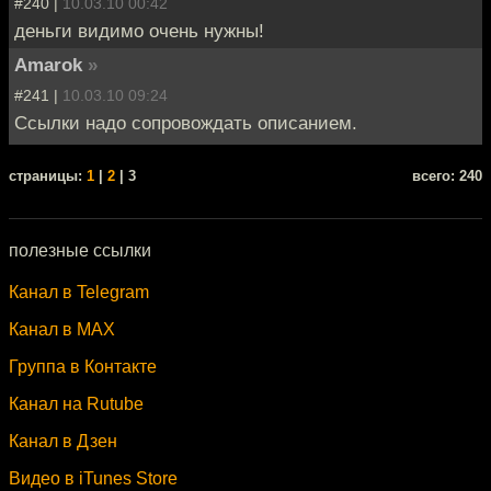
#240 |
10.03.10 00:42
деньги видимо очень нужны!
Amarok
»
#241 |
10.03.10 09:24
Ссылки надо сопровождать описанием.
cтраницы:
1
|
2
| 3
всего: 240
полезные ссылки
Канал в Telegram
Канал в MAX
Группа в Контакте
Канал на Rutube
Канал в Дзен
Видео в iTunes Store