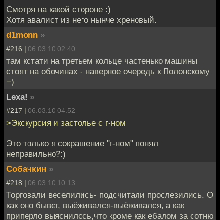
Смотря на какой стороне :)
Хотя авалист из него нынче хреновый.
d1monn
»
#216 |
06.03.10 02:40
там кстати на третьем кольце частенько машины
стоят на обочинах - наверное очередь к Полонскому
=)
Lexa!
»
#217 |
06.03.10 04:52
>Экскурсия и застолье с г-ном
Это только я сокрашение "г-ном" понял
неправильно?:)
Собачкин
»
#218 |
06.03.10 10:13
Торговали веселились- подсчитали прослезились. О
как оно бывет, выёживался-выёживался, а как
приперло выяснилось,что кроме как ебалом за сотню