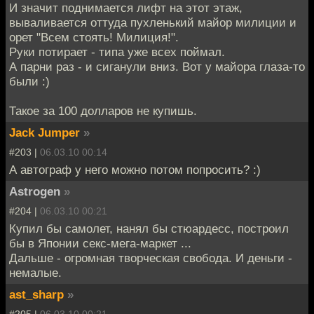
И значит поднимается лифт на этот этаж,
вываливается оттуда пухленький майор милиции и
орет "Всем стоять! Милиция!".
Руки потирает - типа уже всех поймал.
А парни раз - и сиганули вниз. Вот у майора глаза-то
были :)
Такое за 100 долларов не купишь.
Jack Jumper
»
#203 |
06.03.10 00:14
А автограф у него можно потом попросить? :)
Astrogen
»
#204 |
06.03.10 00:21
Купил бы самолет, нанял бы стюардесс, построил
бы в Японии секс-мега-маркет ...
Дальше - огромная творческая свобода. И деньги -
немалые.
ast_sharp
»