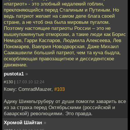
«патриот» - это злобный недалекий гоблин,
преклоняющийся перед Сталиным и Путиным. Но
ведь патриот желает на самом деле блага своей
стране, а не чтоб она была мировым пугалом.
Поэтому настоящие патриоты России – это не
вышеупомянутые отморозки, а такие люди как Борис
Немцов, Гарри Каспаров, Людмила Алексеева, Лев
Пономарев, Ваелрия Новодворская. Даже Михаил
Саакашвили больший патриот, чем та куча быдла,
оскорбляющая правозащитное и диссидентское
движение.
pustota1
»
#130 |
17.03.10 12:24
Кому: ComradMauzer,
#103
Адику Шикельгруберу от души помогли заварить все
из за страха перед Октябрьскими (российской и
баварской) революциями. Это правда.
Хромой Шайтан
»