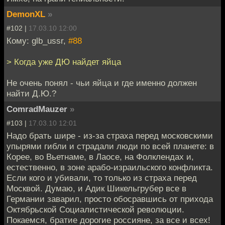
DemonXL
»
#102 |
17.03.10 12:00
Кому: glb_ussr,
#88
> Когда уже ДЮ найдет яйца
Не очень понял - чьи яйца и где именно должен
найти Д.Ю.?
ComradMauzer
»
#103 |
17.03.10 12:01
Надо брать шире - из-за страха перед московскими
упырями гибли и страдали люди по всей планете: в
Корее, во Вьетнаме, в Лаосе, на Фолклендах и,
естественно, в зоне арабо-израильского конфликта.
Если кого и убивали, то только из страха перед
Москвой. Думаю, и Адик Шикельгрубер все в
Германии заварил, просто обосравшись от прихода
Октябрьской Социалистической революции.
Покаемся, братие дорогие россияне, за все и всех!