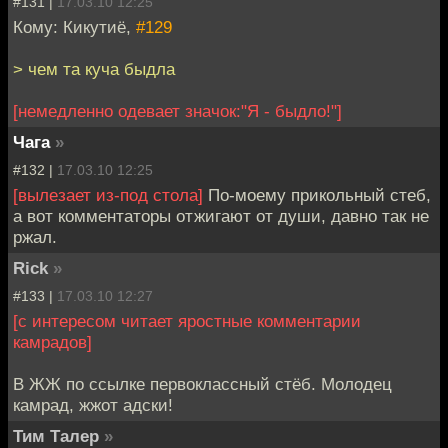
#131 |
17.03.10 12:25
Кому: Кикутиё,
#129
> чем та куча быдла
[немедленно одевает значок:"Я - быдло!"]
Чага
»
#132 |
17.03.10 12:25
[вылезает из-под стола]
По-моему прикольный стеб,
а вот комментаторы отжигают от души, давно так не
ржал.
Riсk
»
#133 |
17.03.10 12:27
[с интересом читает яростные комментарии
камрадов]
В ЖЖ по ссылке первоклассный стёб. Молодец
камрад, жжот адски!
Тим Талер
»