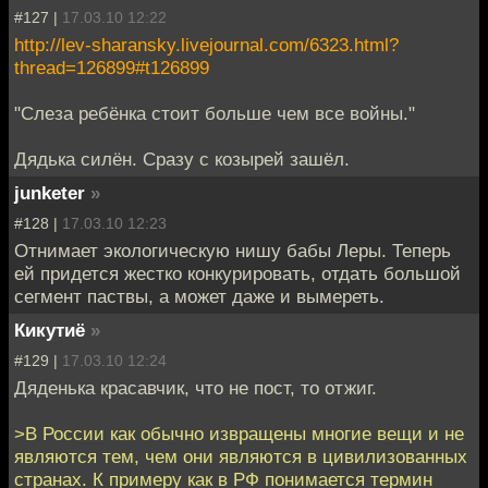
#127 |
17.03.10 12:22
http://lev-sharansky.livejournal.com/6323.html?
thread=126899#t126899
"Слеза ребёнка стоит больше чем все войны."
Дядька силён. Сразу с козырей зашёл.
junketer
»
#128 |
17.03.10 12:23
Отнимает экологическую нишу бабы Леры. Теперь
ей придется жестко конкурировать, отдать большой
сегмент паствы, а может даже и вымереть.
Кикутиё
»
#129 |
17.03.10 12:24
Дяденька красавчик, что не пост, то отжиг.
>В России как обычно извращены многие вещи и не
являются тем, чем они являются в цивилизованных
странах. К примеру как в РФ понимается термин