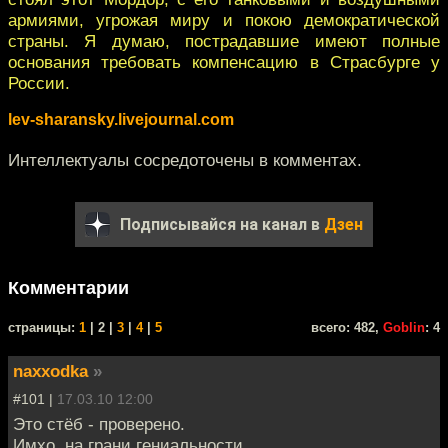
армиями, угрожая миру и покою демократической
страны. Я думаю, пострадавшие имеют полные
основания требовать компенсацию в Страсбурге у
России.
lev-sharansky.livejournal.com
Интеллектуалы сосредоточены в комментах.
Подписывайся на канал в
Дзен
Комментарии
cтраницы:
1
| 2 |
3
|
4
|
5
всего: 482,
Goblin
: 4
naxxodka
»
#101 |
17.03.10 12:00
Это стёб - проверено.
Имхо, на грани гениальности.