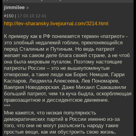
jimmilee
»
#150 |
17.03.10 12:41
http://lev-sharansky.livejournal.com/3214.html
К примеру как в РФ понимается термин «патриот» -
это злобный недалекий гоблин, преклоняющийся
перед Сталиным и Путиным. Но ведь патриот
желает на самом деле блага своей стране, а не чтоб
она была мировым пугалом. Поэтому настоящие
патриоты России – это не вышеупомянутые
отморозки, а такие люди как Борис Немцов, Гарри
Каспаров, Людмила Алексеева, Лев Пономарев,
Ваелрия Новодворская. Даже Михаил Саакашвили
больший патриот, чем та куча быдла, оскорбляющая
правозащитное и диссидентское движение.
***
Мне кажется, что низкая популярность
демократических партий в России именно из-за
того, что они не могут разъяснить народу такие
простые вещи, как им обустроить свою жизнь,