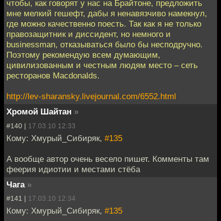
чтобы, как говорят у нас на Брайтоне, предложить
мне мелкий гешефт, дабы я ненавязчиво намекнул,
где можно качественно поесть. Так как я не только
правозащитник и диссидент, но немного и
businessman, отказываться было бы несподручно.
Поэтому рекомендую всем думающим,
цивилизованным и честным людям место – сеть
ресторанов Macdonalds.
http://lev-sharansky.livejournal.com/6552.html
Хромой Шайтан
»
#140 |
17.03.10 12:33
Кому: Хмурый_Сибиряк,
#135
А вообще автор очень весело пишет. Комменты там
феерия идиотии и местами стёба
Чага
»
#141 |
17.03.10 12:34
Кому: Хмурый_Сибиряк,
#135