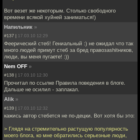
Вот везет же некоторым. Столько свободного
времени всякой хуйней заниматься!)
Напильник
»
#137 |
17.03.10 12:29
Феерический стеб! Гениальный :) не ожидал что так
много людей примут стеб за бред правозаshitников,
люди, вы меня пугаете! :))
Nem OFF
»
#138 |
17.03.10 12:30
Прочитал по ссылке Правила поведения в блоге.
Дальше не осилил - заплакал.
Alik
»
#139 |
17.03.10 12:32
кажись автор стебется не по-децки. Вот хотя бы это:
> Глядя на стремительно растущую популярность
моего блога, ко мне обратились серьезные люди,