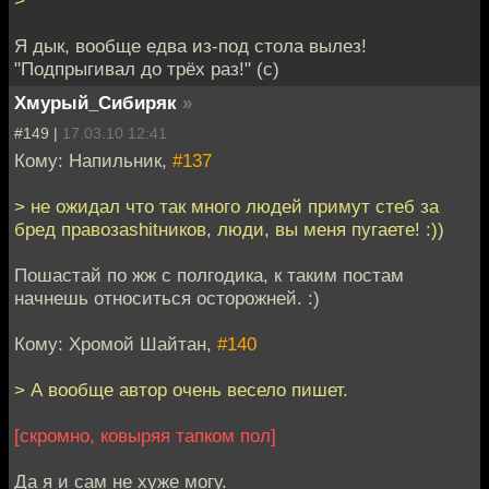
>
Я дык, вообще едва из-под стола вылез!
"Подпрыгивал до трёх раз!" (с)
Хмурый_Сибиряк
»
#149 |
17.03.10 12:41
Кому: Напильник,
#137
> не ожидал что так много людей примут стеб за
бред правозаshitников, люди, вы меня пугаете! :))
Пошастай по жж с полгодика, к таким постам
начнешь относиться осторожней. :)
Кому: Хромой Шайтан,
#140
> А вообще автор очень весело пишет.
[скромно, ковыряя тапком пол]
Да я и сам не хуже могу.