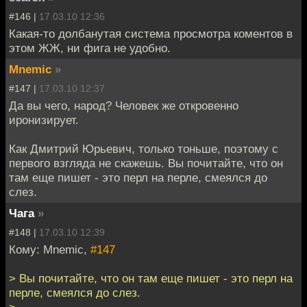
#146 |
17.03.10 12:36
Какая-то долбанутая система просмотра коментов в
этом ЖЖ, ни фига не удобно.
Mnemic
»
#147 |
17.03.10 12:37
Да вы чего, народ? Человек же откровенно
иронизирует.
Как Дмитрий Юрьевич, только тоньше, поэтому с
первого взгляда не скажешь. Вы почитайте, что он
там еще пишет - это перл на перле, смеялся до
слез.
Чага
»
#148 |
17.03.10 12:39
Кому: Mnemic,
#147
> Вы почитайте, что он там еще пишет - это перл на
перле, смеялся до слез.