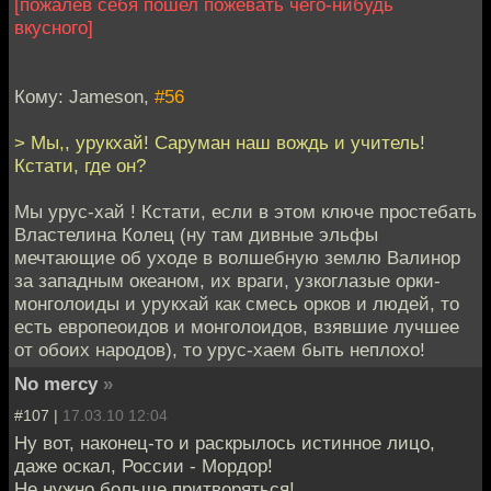
[пожалев себя пошел пожевать чего-нибудь
вкусного]
Кому: Jameson,
#56
> Мы,, урукхай! Саруман наш вождь и учитель!
Кстати, где он?
Мы урус-хай ! Кстати, если в этом ключе простебать
Властелина Колец (ну там дивные эльфы
мечтающие об уходе в волшебную землю Валинор
за западным океаном, их враги, узкоглазые орки-
монголоиды и урукхай как смесь орков и людей, то
есть европеоидов и монголоидов, взявшие лучшее
от обоих народов), то урус-хаем быть неплохо!
No mercy
»
#107 |
17.03.10 12:04
Ну вот, наконец-то и раскрылось истинное лицо,
даже оскал, России - Мордор!
Не нужно больше притворяться!