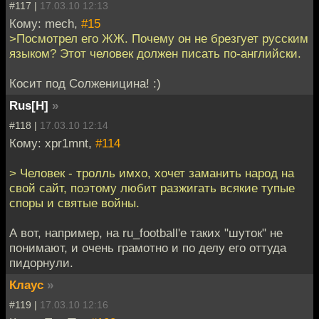
#117 |
17.03.10 12:13
Кому: mech,
#15
>Посмотрел его ЖЖ. Почему он не брезгует русским
языком? Этот человек должен писать по-английски.
Косит под Солженицина! :)
Rus[H]
»
#118 |
17.03.10 12:14
Кому: xpr1mnt,
#114
> Человек - тролль имхо, хочет заманить народ на
свой сайт, поэтому любит разжигать всякие тупые
споры и святые войны.
А вот, например, на ru_football'e таких "шуток" не
понимают, и очень грамотно и по делу его оттуда
пидорнули.
Клаус
»
#119 |
17.03.10 12:16