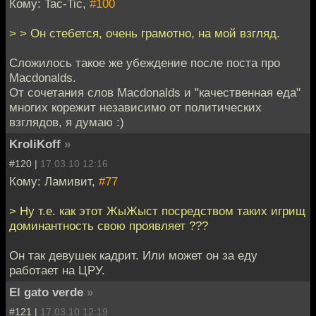
Кому: Tac-Tic,
#100
> > Он стебется, очень грамотно, на мой взгляд.
Сложилось такое же убеждение после поста про
Macdonalds.
От сочетания слов Macdonalds и "качественная еда"
многих корежит независимо от политических
взглядов, я думаю :)
KroliKoff
»
#120 |
17.03.10 12:16
Кому: Ламивит,
#77
> Ну т.е. как этот ЖыЖыст посредством таких игрищ
доминантность свою проявляет ???
Он так девушек кадрит. Или может он за еду
работает на ЦРУ.
El gato verde
»
#121 |
17.03.10 12:19