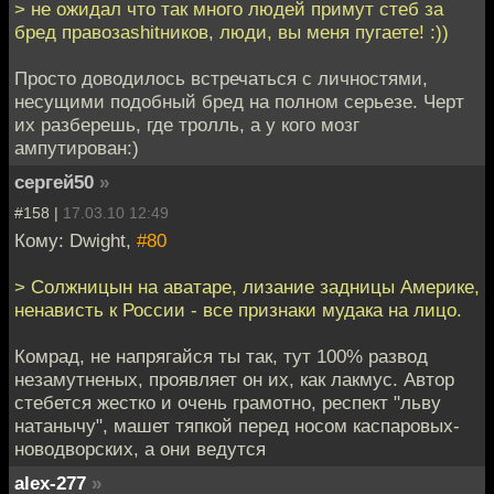
> не ожидал что так много людей примут стеб за
бред правозаshitников, люди, вы меня пугаете! :))
Просто доводилось встречаться с личностями,
несущими подобный бред на полном серьезе. Черт
их разберешь, где тролль, а у кого мозг
ампутирован:)
сергей50
»
#158 |
17.03.10 12:49
Кому: Dwight,
#80
> Солжницын на аватаре, лизание задницы Америке,
ненависть к России - все признаки мудака на лицо.
Комрад, не напрягайся ты так, тут 100% развод
незамутненых, проявляет он их, как лакмус. Автор
стебется жестко и очень грамотно, респект "льву
натанычу", машет тяпкой перед носом каспаровых-
новодворских, а они ведутся
alex-277
»