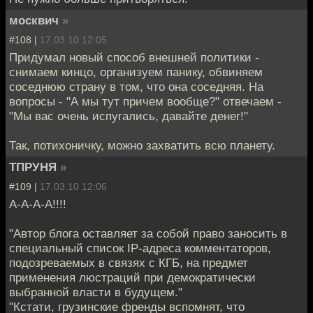
москвич
»
#108 |
17.03.10 12:05
Придумал новый способ внешней политики -
снимаем кинцо, организуем панику, обвиняем
соседнюю страну в том, что она соседняя. На
вопросы - "А мы тут причем вообще?" отвечаем -
"Мы вас очень испугались, давайте денег!"
Так, потихоничку, можно захватить всю планету.
ТПРУНЯ
»
#109 |
17.03.10 12:06
А-А-А-А!!!!
"Автор блога оставляет за собой право заносить в
специальный список IP-адреса комментаторов,
подозреваемых в связях с КГБ, на предмет
применения люстраций при демократически
выбранной власти в будущем."
"Кстати, грузинские френды вспомнят, что