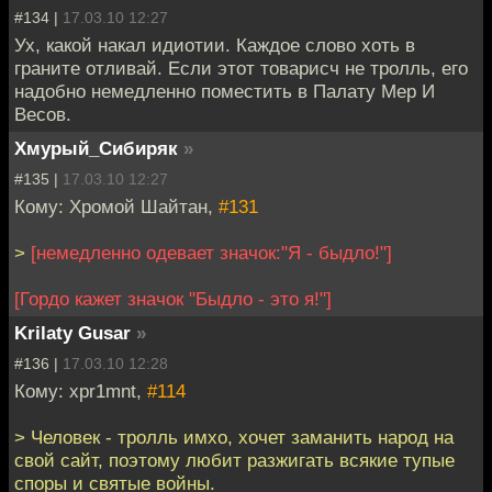
#134 |
17.03.10 12:27
Ух, какой накал идиотии. Каждое слово хоть в
граните отливай. Если этот товарисч не тролль, его
надобно немедленно поместить в Палату Мер И
Весов.
Хмурый_Сибиряк
»
#135 |
17.03.10 12:27
Кому: Хромой Шайтан,
#131
>
[немедленно одевает значок:"Я - быдло!"]
[Гордо кажет значок "Быдло - это я!"]
Krilaty Gusar
»
#136 |
17.03.10 12:28
Кому: xpr1mnt,
#114
> Человек - тролль имхо, хочет заманить народ на
свой сайт, поэтому любит разжигать всякие тупые
споры и святые войны.