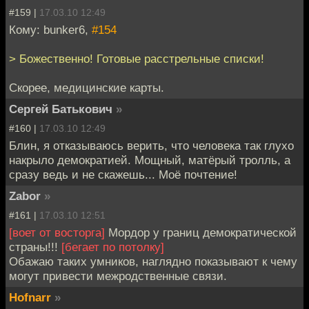
#159 |
17.03.10 12:49
Кому: bunker6,
#154
> Божественно! Готовые расстрельные списки!
Скорее, медицинские карты.
Сергей Батькович
»
#160 |
17.03.10 12:49
Блин, я отказываюсь верить, что человека так глухо
накрыло демократией. Мощный, матёрый тролль, а
сразу ведь и не скажешь... Моё почтение!
Zabor
»
#161 |
17.03.10 12:51
[воет от восторга]
Мордор у границ демократической
страны!!!
[бегает по потолку]
Обажаю таких умников, наглядно показывают к чему
могут привести межродственные связи.
Hofnarr
»