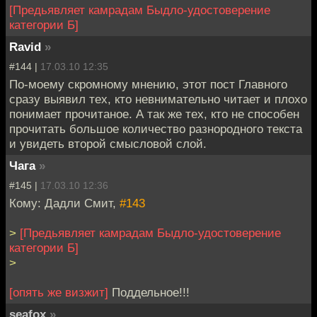
[Предьявляет камрадам Быдло-удостоверение
категории Б]
Ravid
»
#144 |
17.03.10 12:35
По-моему скромному мнению, этот пост Главного
сразу выявил тех, кто невнимательно читает и плохо
понимает прочитаное. А так же тех, кто не способен
прочитать большое количество разнородного текста
и увидеть второй смысловой слой.
Чага
»
#145 |
17.03.10 12:36
Кому: Дадли Смит,
#143
>
[Предьявляет камрадам Быдло-удостоверение
категории Б]
>
[опять же визжит]
Поддельное!!!
seafox
»