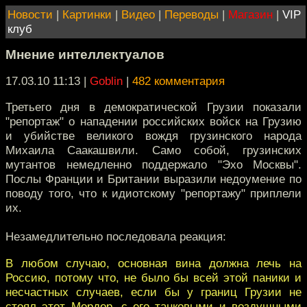
Новости
|
Картинки
|
Видео
|
Переводы
|
Магазин
|
VIP
клуб
Мнение интеллектуалов
17.03.10 11:13
|
Goblin
|
482 комментария
Третьего дня в демократической Грузии показали
"репортаж" о нападении российских войск на Грузию
и убийстве великого вождя грузинского народа
Михаила Саакашвили. Само собой, грузинских
мутантов немедленно поддержало "Эхо Москвы".
Послы Франции и Британии выразили недоумение по
поводу того, что к идиотскому "репортажу" приплели
их.
Незамедлительно последовала реакция:
В любом случаю, основная вина должна лечь на
Россию, потому что, не было бы всей этой паники и
несчастных случаев, если бы у границ Грузии не
стоял этот Мордор, с его танковыми и воздушными