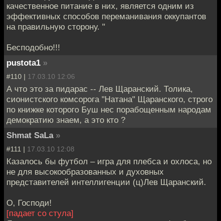
качественное питание в них, является одним из
эффективных способов переманивания оккупантов
на правильную сторону. "
Бесподобно!!!
pustota1
»
#110 |
17.03.10 12:06
А что это за пидарас -- Лев Щаранский. Толика,
сионистского комсорога "Натана" Щаранского, строго
по книжке которого Буш нес порабощенным народам
демократию знаем, а это кто ?
Shmat SaLa
»
#111 |
17.03.10 12:08
Казалось бы футбол – игра для плебса и охлоса, но
не для высокообразованных и духовных
представителей интеллигенции (ц)Лев Щаранский.
О, Господи!
[падает со стула]