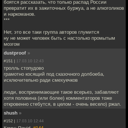
боятся рассказать, что только распад России
превратит их в зажиточных буржуа, а не алкоголиков
и наркоманов.
***
Нет, это все таки группа авторов глумится
ну не может человек быть с настолько промытым
мозгом
dustproof
»
#151 |
17.03.10 12:43
тролль стопудово
грамотно косящий под сказочного долбоеба,
исключительно ради смехуечков
люди, воспринимающие такое всерьез, забавляют
хотя половина (или более) комментаторов тоже
откровенно стебутся, в целом - очень весело) ржал.
shush
»
#152 |
17.03.10 12:44