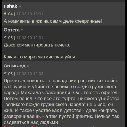
ushak
»
#104 |
17.03.10 12:01
А комменты в жж на самм деле фееричные!
Ортега
»
#105 |
17.03.10 12:01
Даже комментировать нечего.
Какая-то маразматическая уйня.
Антиганд
»
#106 |
17.03.10 12:03
Прочитал новость - о нападении российских войск
на Грузию и убийстве великого вождя грузинского
народа Михаила Саакашвили. Ох...то есть офигел.
Потом понял, что все это туфта, никакого убийства
"великого вождя грузинского народа" не было, он
жив. И такое чувство как в детстве - дали конфету,
разворачиваешь - а там пустой фантик. Нельзя так
издеваться над людьми