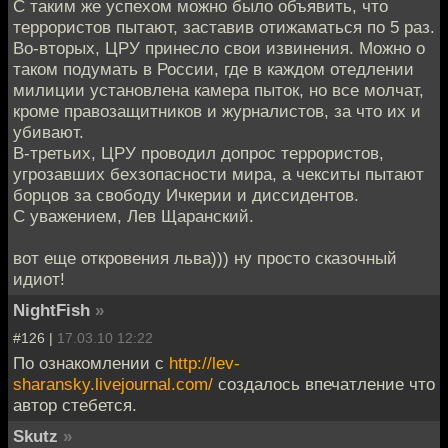
С таким же успехом можно было объявить, что
террористов пытают, заставив отижаматься по 5 раз.
Во-вторых, ЦРУ принесло свои извинения. Можно о
таком подумать в России, где в каждом отедлении
милиции установлена камера пыток, но все молчат,
кроме правозащитников и журналистов, за что их и
убивают.
В-третьих, ЦРУ проводил допрос террористов,
угрозавших бехзопасности мира, а чекситы пытают
борцов за свободу Ичкерии и диссидентов.
С уважением, Лев Щаранский.
вот еще откровения льва))) ну просто сказочный
идиот!
NightFish
»
#126 |
17.03.10 12:22
По ознакомлении с
http://lev-
sharansky.livejournal.com/
создалось впечатление что
автор стебется.
Skutz
»