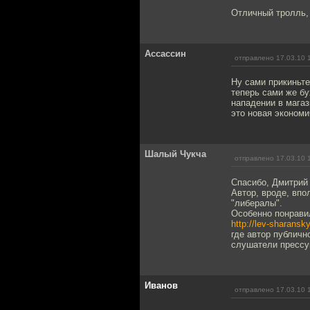
Отличный тролль, 
Ассассин
отправлено 17.03.10 
Ну сами прикиньте
теперь сами же бу
нападении в магаз
это новая экономи
Шалый Чукча
отправлено 17.03.10 
Спасибо, Дмитрий
Автор, вроде, впо
"либералы".
Особенно понрави
http://lev-sharans
где автор публичн
слушатели прессую
Иванов
отправлено 17.03.10 