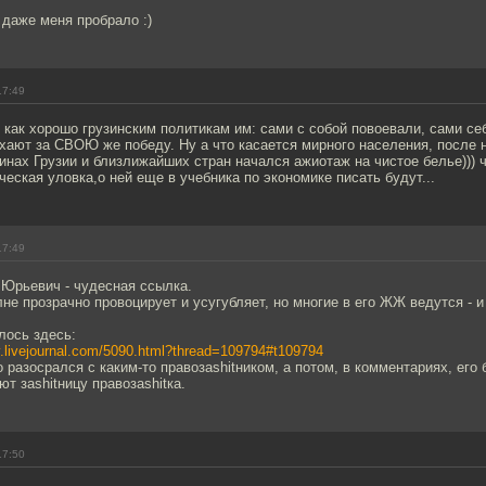
даже меня пробрало :)
17:49
 как хорошо грузинским политикам им: сами с собой повоевали, сами се
хают за СВОЮ же победу. Ну а что касается мирного населения, после 
инах Грузии и близлижайших стран начался ажиотаж на чистое белье))) ч
ческая уловка,о ней еще в учебника по экономике писать будут...
17:49
 Юрьевич - чудесная ссылка.
лне прозрачно провоцирует и усугубляет, но многие в его ЖЖ ведутся - и 
лось здесь:
ky.livejournal.com/5090.html?thread=109794#t109794
о разосрался с каким-то правозаshitником, а потом, в комментариях, его
т заshitницу правозаshitка.
17:50