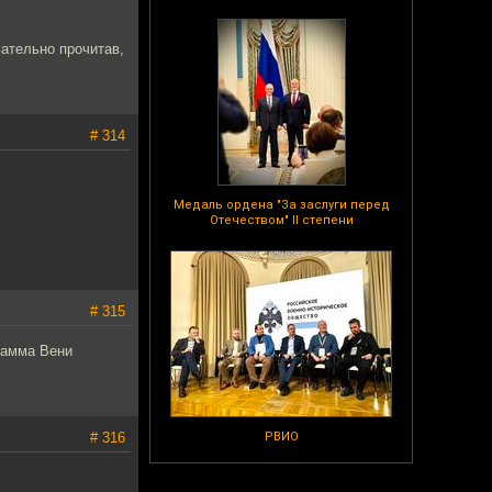
мательно прочитав,
# 314
Медаль ордена "За заслуги перед
Отечеством" II степени
# 315
рамма Вени
# 316
РВИО