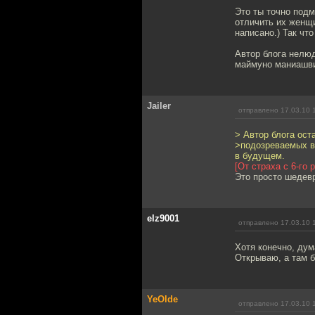
Это ты точно подм
отличить их женщи
написано.) Так чт
Автор блога нелюд
маймуно маниашви
Jailer
отправлено 17.03.10 
> Автор блога ост
>подозреваемых в
в будущем.
[От страха с 6-го 
Это просто шедев
elz9001
отправлено 17.03.10 
Хотя конечно, дум
Открываю, а там б
YeOlde
отправлено 17.03.10 