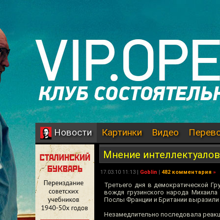
Картинки
Видео
Перев
Новости
Мнение интеллектуалов
17.03.10 11:13 |
Goblin
|
482 комментария
»
Третьего дня в демократической Гру
вождя грузинского народа Михаила 
Послы Франции и Британии выразили н
Незамедлительно последовала реакц