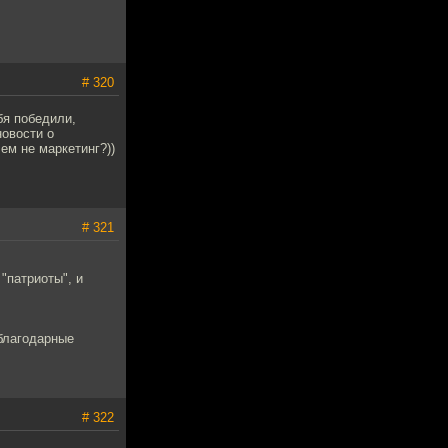
# 320
бя победили,
новости о
ем не маркетинг?))
# 321
"патриоты", и
 благодарные
# 322