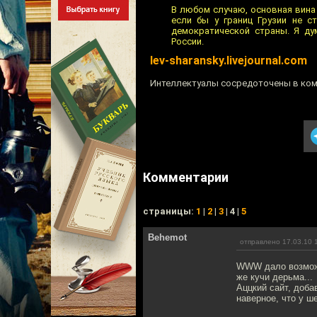
В любом случаю, основная вина 
если бы у границ Грузии не 
демократической страны. Я ду
России.
lev-sharansky.livejournal.com
Интеллектуалы сосредоточены в ком
Комментарии
cтраницы:
1
|
2
|
3
| 4 |
5
Behemot
отправлено 17.03.10 
WWW дало возможн
же кучи дерьма...
Аццкий сайт, доба
наверное, что у ш