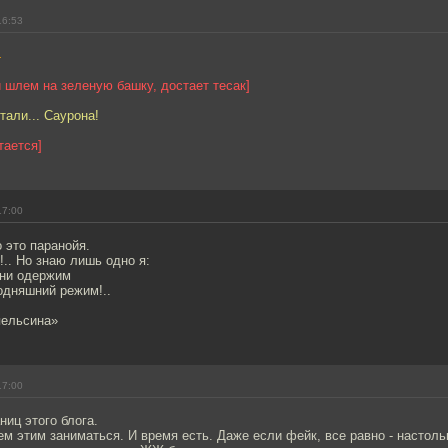
16:53
4
 шлем на зеленую башку, достает тесак]
тали... Саурона!
тается]
17:00
о это паранойя.
!.. Но знаю лишь одно я:
 ни одержим
одняшний режим!..
пельсина»
17:00
ниц этого блога.
ем этим заниматься. И время есть. Даже если фейк, все равно - настоль