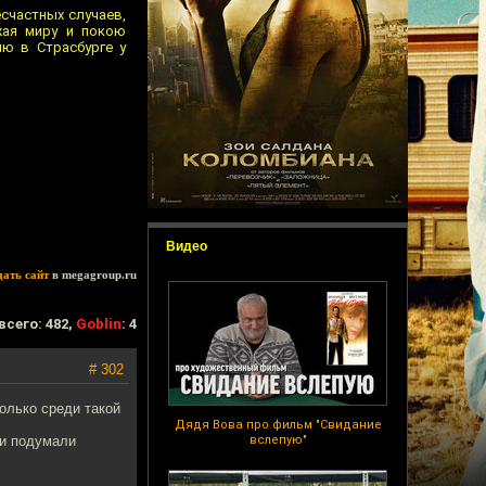
есчастных случаев,
жая миру и покою
ю в Страсбурге у
Видео
дать сайт
в megagroup.ru
всего: 482,
Goblin
: 4
# 302
олько среди такой
Дядя Вова про фильм "Свидание
ги подумали
вслепую"