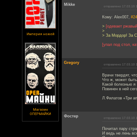
Mikke
отправлено 17.03.10 
Кому: Alex007,
#2
>
[одевает ржавый
>
Империя ножей
> За Мордор! За С
[упал под стол, ка
Gregory
отправлено 17.03.10 
Врачи твердят, чт
Что ж, может быть
Какой болезнью я
Повинен в ней сег
Л.Филатов «Три а
Магазин
ОПЕРМАЙКИ
Фостер
отправлено 17.03.10 
Почитал пару стра
И ведь не лень вс