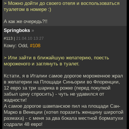
> Можно дойти до своего отеля и воспользоваться
туалетом в номере :)
А как же очередь?!!
Springboks
»
#113 |
21.04.10 13:27
Кому: Odd,
#108
> Или зайти в ближайшую желатерию, поесть
мороженого и заглянуть в туалет.
Кстати, я в Италии самое дорогое мороженное жрал
в желатерии на Площади Синьории во Флоренции,
12 евро за три шарика в рожке (перед покупкой
забыл цену спросить) - чуть не удавился от
жадности!
А самое дорогое шампанское пил на площади Сан-
Марко в Венеции (хотел поразить женщину широтой
размаха) - с меня за два бокала местной борматухи
содрали 48 евро!