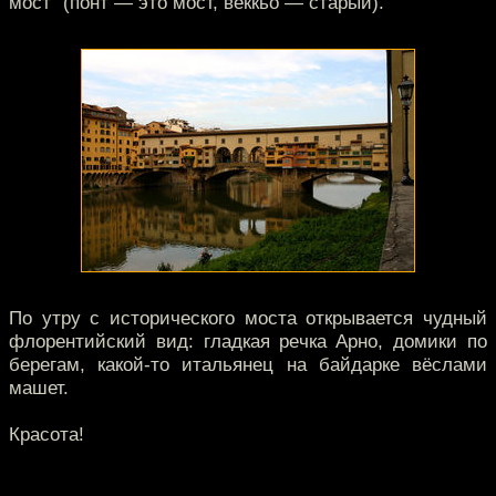
мост" (понт — это мост, веккьо — старый).
По утру с исторического моста открывается чудный
флорентийский вид: гладкая речка Арно, домики по
берегам, какой-то итальянец на байдарке вёслами
машет.
Красота!