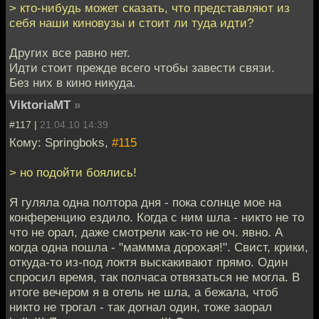
> кто-нибудь может сказать, что представляют из
себя наши киновузы и стоит ли туда идти?
Других все равно нет.
Идти стоит прежде всего чтобы завести связи.
Без них в кино никуда.
ViktoriaMT
»
#117 |
21.04.10 14:39
Кому: Springboks,
#115
> но подойти боялись!
Я гуляла одна полтора дня - пока солнце мое на
конференцию ездило. Когда с ним шла - никто не то
что не орал, даже смотрели как-то не оч. явно. А
когда одна пошла - "маммма дорохая!". Свист, крики,
откуда-то из-под локтя выскакивают прямо. Один
спросил время, так полчаса отвязаться не могла. В
итоге вечером я в отель не шла, а бежала, чтоб
никто не трогал - так догнал один, тоже заорал