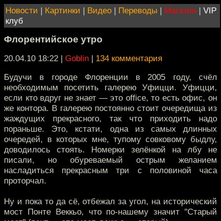
Новости
|
Картинки
|
Видео
|
Переводы
|
Магазин
|
VIP
клуб
Флорентийское утро
20.04.10 18:22
|
Goblin
|
134 комментария
Будучи в городе Флоренции в 2005 году, счёл
необходимым посетить галерею Уфицци. Уфицци,
если кто вдруг не знает — это office, то есть офис, он
же контора. В галерею постоянно стоит очередища из
жаждущих прекрасного, так что приходить надо
пораньше. Это, кстати, одна из самых длинных
очередей, в которых мне, тупому совковому быдлу,
доводилось стоять. Номерки зелёнкой на лбу не
писали, но обуреваемый острым желанием
насладиться прекрасным три с половиной часа
проторчал.
Ну и пока то да сё, отбежал за угол, на исторический
мост Понте Веккьо, что по-нашему значит "Старый