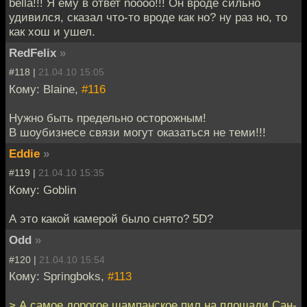
bella!!! Я ему в ответ noooo!!! Он вроде сильно
удивился, сказал что-то вроде как но? ну раз но, то
как хош и ушел.
RedFelix
»
#118 |
21.04.10 15:05
Кому: Blaine,
#116
Нужно быть предельно осторожным!
В шоубизнесе связи могут оказаться не теми!!!
Eddie
»
#119 |
21.04.10 15:35
Кому: Goblin
А это какой камерой было снято? 5D?
Odd
»
#120 |
21.04.10 15:54
Кому: Springboks,
#113
> А самое дорогое шампанское пил на площади Сан-