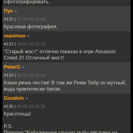
сфотографировать.
Пух
»
#132 |
27.04.10 18:45
Красивая фотография.
maximus
»
#133 |
29.04.10 17:31
"Старый мост" отлично показан в игре Assassin
Creed 2!! Отличный мост!
PeterG
»
#134 |
30.04.10 14:14
Какая речка чистая! В том же Риме Тибр оч мутный,
вода практически белая.
Goodvin
»
#135 |
06.05.10 21:35
Красотища!
P.S.
Полотно "Байдарочник глушит рыбу вёслами на