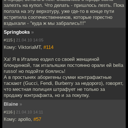
залезть на купол. Что делать - пришлось лезть. Пока
ползла на эту верхотуру, уже где-то в конце пути
встретила соотечественников, которые горестно
вздыхали - "куда ж мы забрались!!!"
Springboks
»
#115 |
21.04.10 14:05
Кому: ViktoriaMT,
#114
Ха! Я в Италию ездил со своей женщиной
блондинкой, так итальяшки постоянно орали ей bella
russo! но подойти боялись!
А в простынях аборигены сумки контрафактные
таскают (Gucci, Fendi, Burberry за недорого), говорят,
что местная полиция штрафует не только за
продажу контрафакта, но и за покупку.
Blaine
»
#116 |
21.04.10 14:11
Кому: apollo,
#57