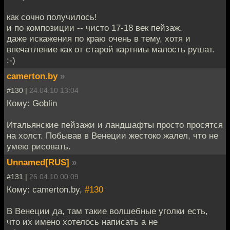
как сочно получилось!
и по композиции -- чисто 17-18 век пейзаж.
даже искажения по краю очень в тему, хотя и
впечатление как от старой картниы малость рушат.
:-)
camerton.by
»
#130 |
24.04.10 13:04
Кому: Goblin
Итальянские пейзажи и ландшафты просто просятся
на холст. Побывав в Венеции жестоко жалел, что не
умею рисовать.
Unnamed[RUS]
»
#131 |
26.04.10 00:09
Кому: camerton.by,
#130
В Венеции да, там такие волшебные уголки есть,
что их имено хотелось написать а не