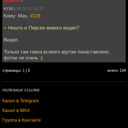
Goblin
»
#138 |
28.06.10 15:17
Кому: Mas,
#126
> Нешто и Персея живого видел?
Видел.
Только там говна всякого кругом понаставлено,
фотки не очень :(
cтраницы:
1
| 2
всего: 134
полезные ссылки
Канал в Telegram
Канал в MAX
Группа в Контакте