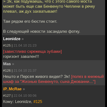
> Эх, как подумаешь, что с этого самого моста
может быть еще сам Бенвенуто Челлини в речку
плевал, аж дух захватывает!
Там рядом его бюстик стоит.
В следующей новости засандалю фотку.
Leonidze
»
#125 |
21.04.10 21:23
[завистливо скрежеща зубами]
горизонт завален!!!
Mas
»
#126 |
21.04.10 21:37
Нешто и Персея живого видел? Эх!
[полез в книжный
шкаф за "Жизнью Бенвенуто, сына Джованни..."]
iP..McRae
»
#127 |
22.04.10 00:06
Кому: Leonidze,
#125