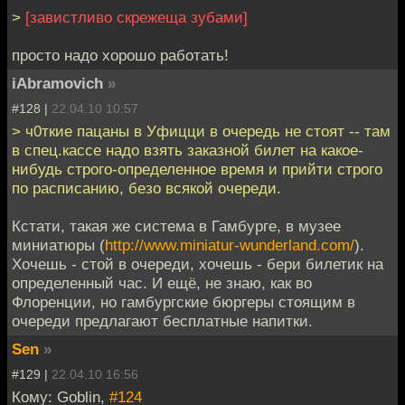
>
[завистливо скрежеща зубами]
просто надо хорошо работать!
iAbramovich
»
#128 |
22.04.10 10:57
> ч0ткие пацаны в Уфицци в очередь не стоят -- там
в спец.кассе надо взять заказной билет на какое-
нибудь строго-определенное время и прийти строго
по расписанию, безо всякой очереди.
Кстати, такая же система в Гамбурге, в музее
миниатюры (
http://www.miniatur-wunderland.com/
).
Хочешь - стой в очереди, хочешь - бери билетик на
определенный час. И ещё, не знаю, как во
Флоренции, но гамбургские бюргеры стоящим в
очереди предлагают бесплатные напитки.
Sen
»
#129 |
22.04.10 16:56
Кому: Goblin,
#124