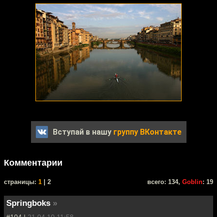
Вступай в нашу
группу ВКонтакте
Комментарии
cтраницы:
1
| 2
всего: 134,
Goblin
: 19
Springboks
»
#104 |
21.04.10 11:58