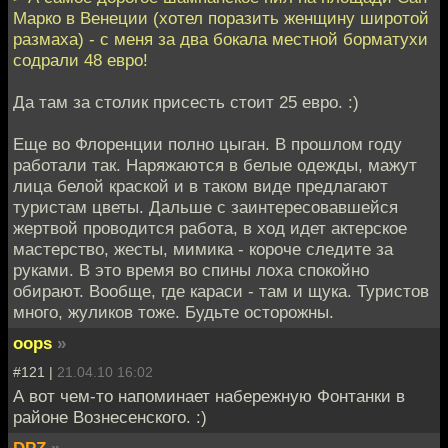
Марко в Венеции (хотел поразить женщину широтой
размаха) - с меня за два бокала местной борматухи
содрали 48 евро!
Да там за столик присесть стоит 25 евро. :)
Еще во Флоренции полно цыган. В прошлом году
работали так. Наряжаются в белые одежды, мажут
лица белой краской и в таком виде предлагают
туристам цветы. Дальше с заинтересовавшейся
жертвой проводится работа, в ход идет актерское
мастерство, жесты, мимика - короче следите за
руками. В это время во спины лоха спокойно
обирают. Вообще, где караси - там и щука. Туристов
много, жуликов тоже. Будьте осторожны.
oops
»
#121 |
21.04.10 16:02
А вот чем-то напоминает набережную Фонтанки в
районе Вознесенского. :)