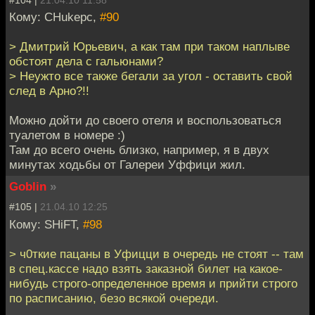
Кому: CHukepc,
#90
> Дмитрий Юрьевич, а как там при таком наплыве
обстоят дела с гальюнами?
> Неужто все также бегали за угол - оставить свой
след в Арно?!!
Можно дойти до своего отеля и воспользоваться
туалетом в номере :)
Там до всего очень близко, например, я в двух
минутах ходьбы от Галереи Уффици жил.
Goblin
»
#105 |
21.04.10 12:25
Кому: SHiFT,
#98
> ч0ткие пацаны в Уфицци в очередь не стоят -- там
в спец.кассе надо взять заказной билет на какое-
нибудь строго-определенное время и прийти строго
по расписанию, безо всякой очереди.