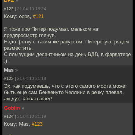
DPZ
»
#122 |
21.04.10 18:24
Кому: oops,
#121
Я тоже про Питер подумал, мельком на
предпросмотр глянув.
Надо фотку с таким же ракурсом, Питерскую, рядом
разместить.
С плывущим десантником на день ВДВ, в фарватере
;).
Mas
»
#123 |
21.04.10 21:18
Эх, как подумаешь, что с этого самого моста может
быть еще сам Бенвенуто Челлини в речку плевал,
аж дух захватывает!
Goblin
»
#124 |
21.04.10 21:19
Кому: Mas,
#123