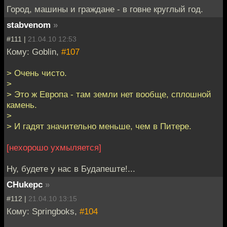
Город, машины и граждане - в говне круглый год.
stabvenom
»
#111 |
21.04.10 12:53
Кому: Goblin,
#107
> Очень чисто.
>
> Это ж Европа - там земли нет вообще, сплошной
камень.
>
> И гадят значительно меньше, чем в Питере.
[нехорошо ухмыляется]
Ну, будете у нас в Будапеште!...
CHukepc
»
#112 |
21.04.10 13:15
Кому: Springboks,
#104