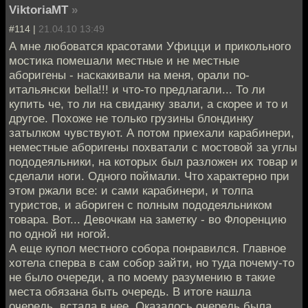
ViktoriaMT
»
#114 |
21.04.10 13:49
А мне любоватся красотами Уфицци и прикольного
мостика помешали местные и не местные
аборигены - наскакивали на меня, орали по-
итальянски bella!!! и что-то предлагали... То ли
купить че, то ли на свиданку звали, а скорее и то и
другое. Похоже не только грузины блондинку
затылком чувствуют. А потом приехали карабинери,
неместные аборигены похватали с мостовой за углы
пододеяльники, на которых был разложен их товар и
сделали ноги. Одного поймали. Что характерно при
этом ржали все: и сами карабинери, и толпа
туристов, и абориген с полным пододеяльником
товара. Вот... Девочкам на заметку - во Флоренцию
по одной ни ногой.
А еще купол местного собора понравился. Главное
хотела сперва в сам собор зайти, но туда почему-то
не было очереди, а по моему разумению в такие
места обязана быть очередь. В итоге нашла
очередь, встала в нее. Оказалось очередь была