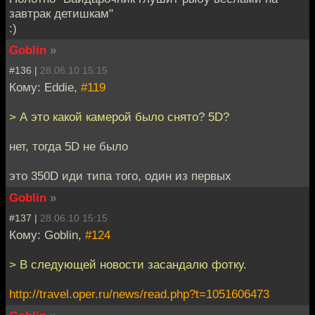
завтрак детишкам"
:)
Goblin
»
#136 |
28.06.10 15:15
Кому: Eddie,
#119
> А это какой камерой было снято? 5D?
нет, тогда 5D не было
это 350D иди типа того, один из первых
Goblin
»
#137 |
28.06.10 15:15
Кому: Goblin,
#124
> В следующей новости засандалю фотку.
http://travel.oper.ru/news/read.php?t=1051606473