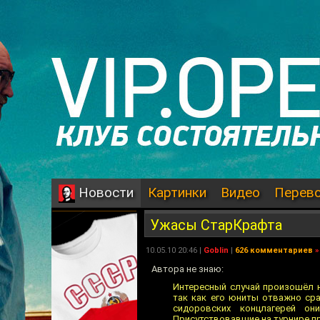
Картинки
Видео
Перев
Новости
Ужасы СтарКрафта
10.05.10 20:46 |
Goblin
|
626 комментариев
»
Автора не знаю:
Интересный случай произошёл н
так как его юниты отважно ср
сидоровских концлагерей он
Присутствовавшие на турнире п