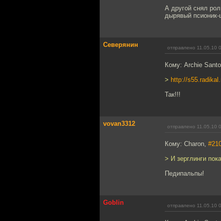
А другой снял рол
дырявый псионик-ш
Северянин
отправлено 11.05.10 
Кому: Archie Sant
>
http://s55.radika
Так!!!
vovan3312
отправлено 11.05.10 
Кому: Charon,
#21
> И зерглинги пок
Педипальпы!
Goblin
отправлено 11.05.10 