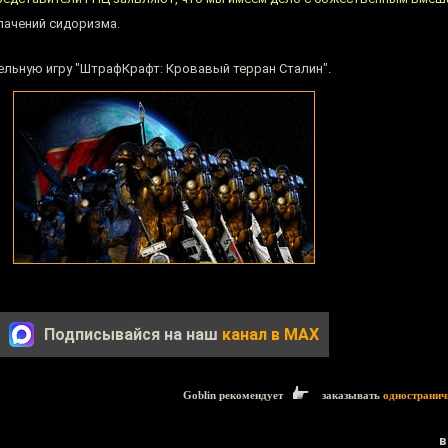
лачений сидоризма.
ельную игру "ШтрафКрафт: Кровавый терран Сталин".
Подписывайся на наш
канал в MAX
Goblin рекомендует
заказывать
одностранич
в