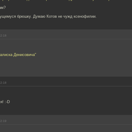
ам?
ущемуся брюшку. Думаю Котов не чужд ксенофилии.
02:18
ралиска Денисовича"
02:18
я! :-D
02:19