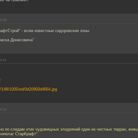
02:08
афтСтрой" - всем известные сидоровские зоны.
лиска Денисовича"
02:11
:
ru/i148/1005/ed/0d20950d4664.jpg
02:12
 но по следам этих чудовищных злодеяний один из честных терран, живш
хипелаг СтарКрафт".