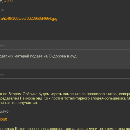
oz,
#209
ни:
l.ru/i148/1005/ed/0d20950d4664.jpg
02:18
датских матерей подаёт на Сидорова в суд.
02:18
а во Втором СтАрике будем играть кампанию за правозаshitников, сепер
предателей Рэйнора энд Ко - против тоталитарного злодея-большевика Ме
но как-то получается.
мимо.
#205
призрак Котов догоняет вражеского гидралиска и лупит его ремешком п