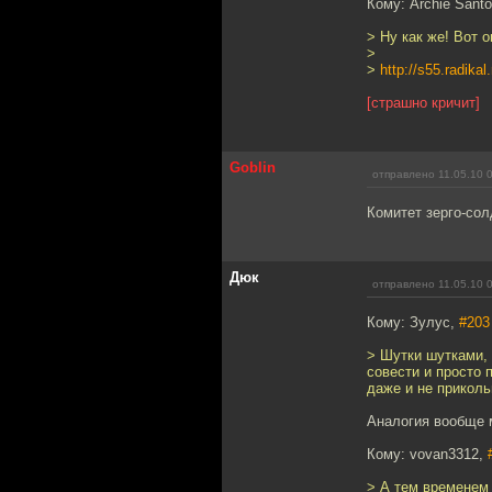
Кому: Archie Sant
> Ну как же! Вот о
>
>
http://s55.radika
[страшно кричит]
Goblin
отправлено 11.05.10 
Комитет зерго-сол
Дюк
отправлено 11.05.10 
Кому: Зулуc,
#203
> Шутки шутками, 
совести и просто 
даже и не приколь
Аналогия вообще 
Кому: vovan3312,
> А тем временем 