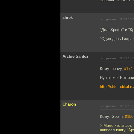
shrek
отправлено 11.05.10 
"ДальКрафт" и "Кр
"Один день Гидра
Archie Santoz
отправлено 11.05.10 
Кому: heavy,
#174
Ну как же! Вот они
http://s55.radikal.
Charon
отправлено 11.05.10 
Кому: Goblin,
#190
> Мало кто знает,
написал книгу "Ар