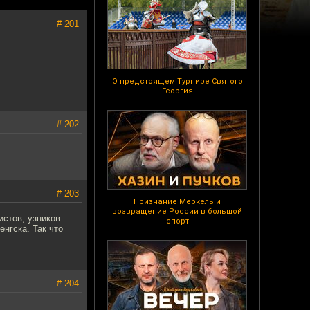
# 201
О предстоящем Турнире Святого
Георгия
# 202
# 203
Признание Меркель и
возвращение России в большой
истов, узников
спорт
нгска. Так что
# 204