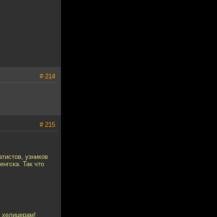
# 214
# 215
атистов, узников
нгска. Так что
о хелицерам!