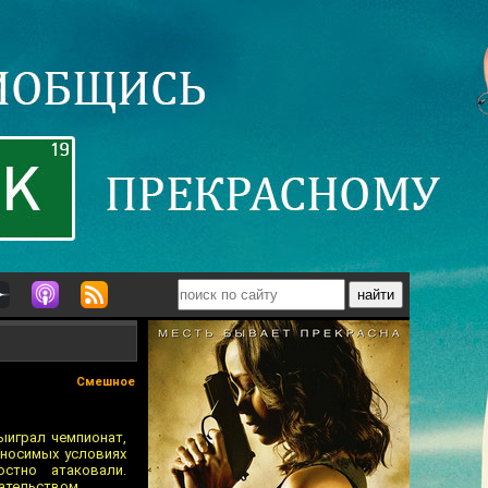
Смешное
ыиграл чемпионат,
ыносимых условиях
стно атаковали.
ательством.