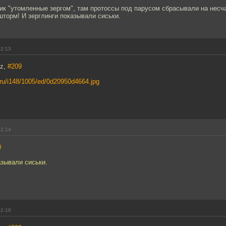
ик "утомленные зергом", там протоссы под парусом сбрасывали на несч
торм! И зерглинги показывали сиськи.
02:13
oz,
#209
l.ru/i148/1005/ed/0d20950d4664.jpg
02:14
0
азывали сиськи.
02:16