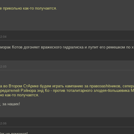
не прикольно как-то получается.
02:04
израк Котов догоняет вражеского гидралиска и лупит его ремешком по 
02:05
а во Втором СтАрике будем играть кампанию за правозаshitников, сепер
предателей Рэйнора энд Ко - против тоталитарного злодея-большевика Ме
но как-то получается.
, за наших!
02:06
бог не поможет!