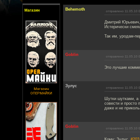
Behemoth
Магазин
отправлено 11.05.10 
Дмитрий Юрьевич,
Истерически смеял
Так им, уродам-п
Goblin
отправлено 11.05.10 
Это лучшие коммен
Зулуc
отправлено 11.05.10 
Магазин
ОПЕРМАЙКИ
Шутки шутками, а 
совести и просто 
даже и не приколь
Goblin
отправлено 11.05.10 
Кому: Зулуc,
#203