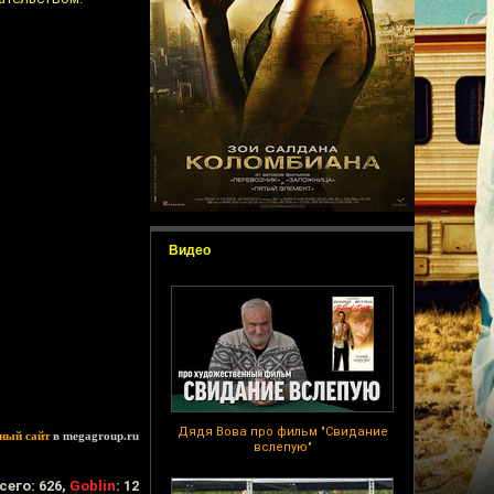
Видео
Дядя Вова про фильм "Свидание
ный сайт
в megagroup.ru
вслепую"
сего: 626,
Goblin
: 12