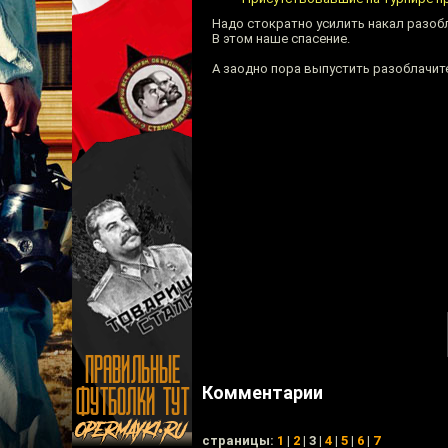
Надо стократно усилить накал разоб
В этом наше спасение.
А заодно пора выпустить разоблачит
Комментарии
cтраницы:
1
|
2
| 3 |
4
|
5
|
6
|
7