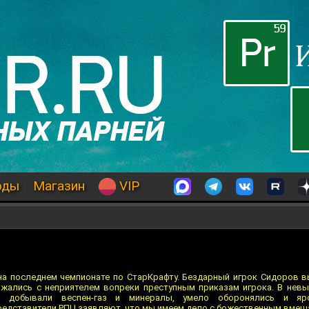
оды
Магазин
VIP
а последнем чемпионате по СтарКрафту. Бездарный игрок Сидоров в
ажались с неприятелем вопреки преступным приказам игрока. В нев
и добывали веспен-газ и минералы, умело оборонялись и яро
редставители РПЦ заявляют, что мы имеем дело с божественным вмеш