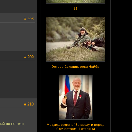
65
# 208
# 209
Остров Сахалин, река Найба
# 210
ий не по лжи,
Медаль ордена "За заслуги перед
Отечеством" II степени