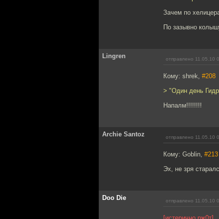
Зачем по хелицер
По зазывно колыш
Lingren
отправлено 11.05.10 
Кому: shrek,
#208
> "Один день Гид
Напалм!!!!!!!!
Archie Santoz
отправлено 11.05.10 
Кому: Goblin,
#213
Эх, не зря старалс
Doo Die
отправлено 11.05.10 
[истерично рж0т]