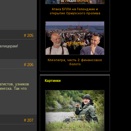
Атака БПЛА на Геленджик и
открытие Ормузского пролива
# 205
хелицерам!
Клеопатра, часть 2: финансовое
болото
# 206
Картинки
атистов, узников
нгска. Так что
# 207