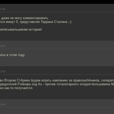
01:51
 даже не могу комментировать.
ся минут 5, представляя Террана Сталина ;-)
ереписывальшикам истории!
02:01
ты в этом году.
02:03
во Втором СтАрике будем играть кампанию за правозаshitников, сеперат
предателей Рэйнора энд Ко - против тоталитарного злодея-большевика Ме
но как-то получается.
02:04