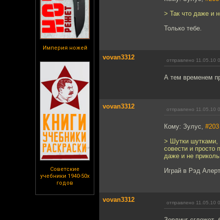
> Так что даже и 
Только тебе.
Империя ножей
vovan3312
отправлено 11.05.10 
А тем временем пр
vovan3312
отправлено 11.05.10 
Кому: Зулуc,
#203
> Шутки шутками, 
совести и просто 
даже и не приколь
Советские
Играй в Рэд Алерт
учебники 1940-50х
годов
vovan3312
отправлено 11.05.10 
Зерлинг сгложет- 