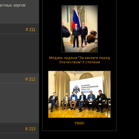
астных зергов
# 211
Медаль ордена "За заслуги перед
Отечеством" II степени
# 212
РВИО
# 213