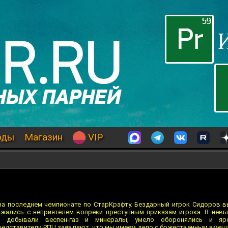
оды
Магазин
VIP
а последнем чемпионате по СтарКрафту. Бездарный игрок Сидоров в
ажались с неприятелем вопреки преступным приказам игрока. В нев
и добывали веспен-газ и минералы, умело оборонялись и яро
редставители РПЦ заявляют, что мы имеем дело с божественным вмеш