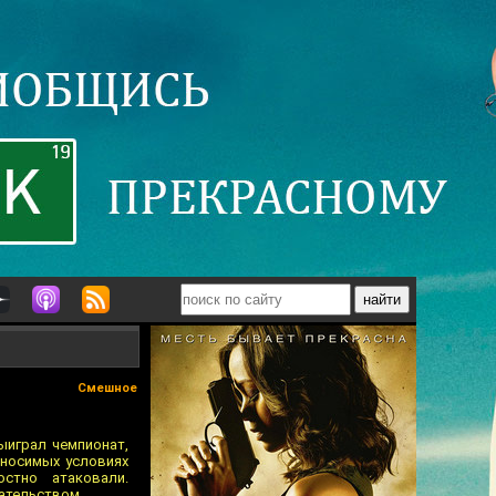
Смешное
ыиграл чемпионат,
ыносимых условиях
стно атаковали.
ательством.