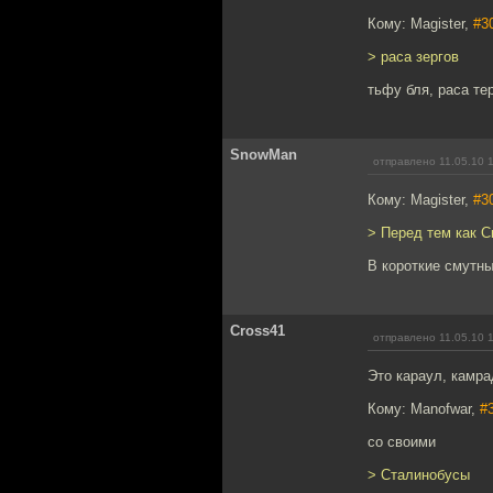
Кому: Magister,
#3
> раса зергов
тьфу бля, раса те
SnowMan
отправлено 11.05.10 
Кому: Magister,
#3
> Перед тем как 
В короткие смутны
Cross41
отправлено 11.05.10 
Это караул, камра
Кому: Manofwar,
#
со своими
> Сталинобусы