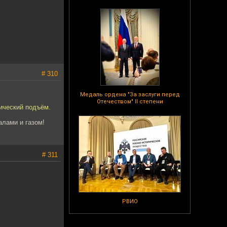
# 310
Медаль ордена "За заслуги перед
Отечеством" II степени
ический подъём.
алами и газом!
# 311
РВИО