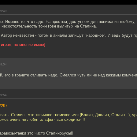
09:49
о. Именно то, что надо. На простом, доступном для понимания любому, 
ь несостоятельность тонн говн вылитых на Сталина.
 Автор неизвестен - потом в анналы запишут "народное". И ведь будут п
 играл, но мнение имею]
09:54
, его в граните отливать надо. Смеялся чуть ли не над каждым коммен
09:54
#297
вать. Сталин - это типичное гномское имя (Балин, Двалин, Сталин...), у
омов очень не любят эльфы - все сходится!!!
аравозы-танки это чисто Сталинобусы!!!