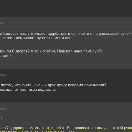
10:23
ш Сидоров росту мелкого, щербатый, в оспинах и с полуиссохшей рукой!
выиграть чемпионат, ну вот не мог и все.
рузин ли Сидоров? А то и осетин, Надмозг меня помилуй?!
слимо.
10:27
потому что юниты сиськи друг другу вовремя показывали!
ожидал от них такой подлости.
10:33
12
ваш Сидоров росту мелкого, щербатый, в оспинах и с полуиссохшей руко