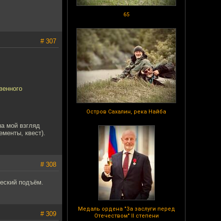
65
# 307
венного
Остров Сахалин, река Найба
на мой взгляд
менты, квест).
# 308
еский подъём.
Медаль ордена "За заслуги перед
# 309
Отечеством" II степени