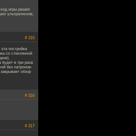
сход игры решил
шил ультралисков,
# 315
 эта постройка
рка со стеклянной
ров),
 будет в три раза
ой без патронов-
 закрывает обзор
# 316
# 317