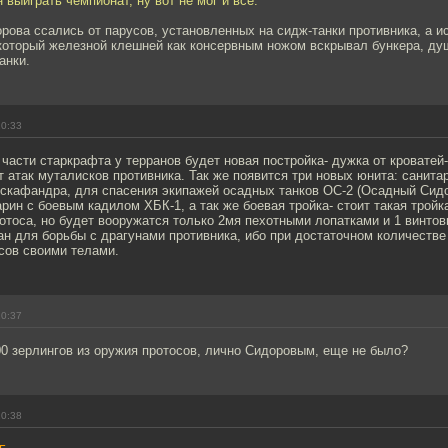
н выиграть чемпионат, ну вот не мог и все.
ова ссались от парусов, установленных на сидж-танки противника, а и
 который железной клешней как консервным ножом вскрывал бункера, ду
анки.
10:33
й части старкрафта у терранов будет новая постройка- дужка от кроватей-
 атак муталисков противника. Так же появится три новых юнита: санита
 скафандра, для спасения экипажей осадных танков ОС-2 (Осадный Сидо
ин с боевым кадилом ХБК-1, а так же боевая тройка- стоит такая тройка
тоса, но будет вооружатся только 2мя пехотными лопатками и 1 винтовк
н для борьбы с драгунами противника, ибо при достаточном количестве
сов своими телами.
10:37
0 зерлингов из оружия протосов, лично Сидоровым, еще не было?
10:38