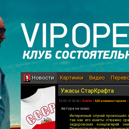
Картинки
Видео
Перев
Новости
Ужасы СтарКрафта
10.05.10 20:46 |
Goblin
|
626 комментариев
»
Автора не знаю:
Интересный случай произошёл н
так как его юниты отважно ср
сидоровских концлагерей он
Присутствовавшие на турнире п