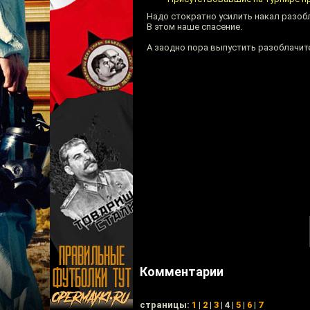
Надо стократно усилить накал разоб
В этом наше спасение.
А заодно пора выпустить разоблачит
Комментарии
cтраницы:
1
|
2
|
3
| 4 |
5
|
6
|
7