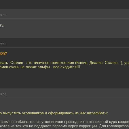
09:56
гу.
09:58
#297
вать. Сталин - это типичное гномское имя (Балин, Двалин, Сталин...), у
омов очень не любят эльфы - все сходится!!!
09:58
о выпустить уголовников и сформировать из них штрафбаты:
а землян набираются из уголовников прошедших интенсивный курс корре
ются из тех кто не поддался первому курсу коррекции. Для головорезов