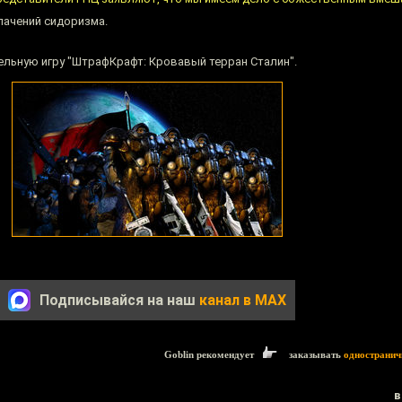
лачений сидоризма.
ельную игру "ШтрафКрафт: Кровавый терран Сталин".
Подписывайся на наш
канал в MAX
Goblin рекомендует
заказывать
одностранич
в