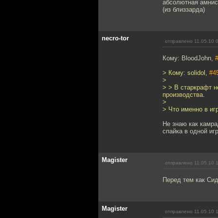
абсолютная амнист
(из близзарда)
necro-tor
отправлено 11.05.10 
Кому: BloodJohn,
> Кому: solidol,
#4
>
> > В старкрафт н
производства.
>
> Что именно в иг
Не знаю как камра
спайка в одной иг
Magister
отправлено 11.05.10 
Перед тем как Си
Magister
отправлено 11.05.10 