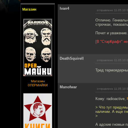
Ivan4
Магазин
отправлено 11.05.10 
Отлично. Гениальн
строчках, показат
Почет и уважение.
[В "СтарКрафт" не
DeathSquirell
отправлено 11.05.10 
Тред термоядерный
Магазин
ОПЕРМАЙКИ
Manofwar
отправлено 11.05.10 
Кому: radioactive,
> Что тут придумы
наличии. А еще гн
>
А адские гномьи п