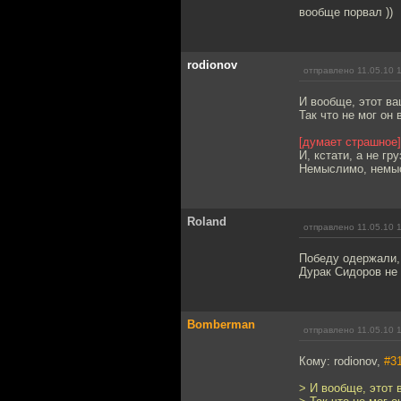
вообще порвал ))
rodionov
отправлено 11.05.10 
И вообще, этот ва
Так что не мог он 
[думает страшное]
И, кстати, а не г
Немыслимо, немы
Roland
отправлено 11.05.10 
Победу одержали, 
Дурак Сидоров не 
Bomberman
отправлено 11.05.10 
Кому: rodionov,
#3
> И вообще, этот 