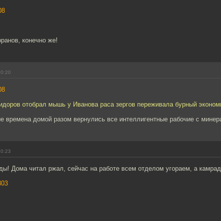
08
рранов, конечно же!
10:20
08
Сидоров отобрал мышь у Иванова раса зергов переживала бурный эконом
е времена домой разом вернулись все интеллигентные рабочие с минер
10:23
ды! Дома читал ржал, сейчас на работе всем отделом угораем, а камрад
303