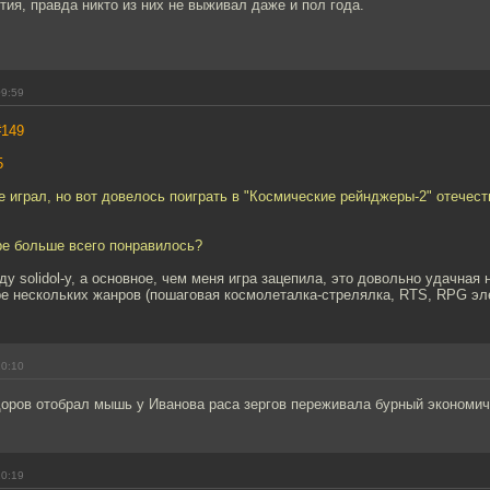
ия, правда никто из них не выживал даже и пол года.
09:59
#149
5
е играл, но вот довелось поиграть в "Космические рейнджеры-2" отечест
ре больше всего понравилось?
ду solidol-у, а основное, чем меня игра зацепила, это довольно удачная 
ре нескольких жанров (пошаговая космолеталка-стрелялка, RTS, RPG эле
10:10
доров отобрал мышь у Иванова раса зергов переживала бурный экономич
10:19