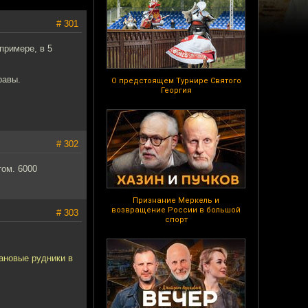
# 301
примере, в 5
равы.
О предстоящем Турнире Святого
Георгия
# 302
том. 6000
Признание Меркель и
возвращение России в большой
# 303
спорт
рановые рудники в