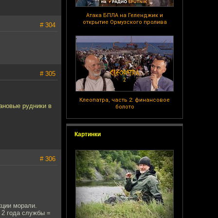
Атака БПЛА на Геленджик и
открытие Ормузского пролива
# 304
# 305
Клеопатра, часть 2: финансовое
рановые рудники в
болото
Картинки
# 306
кции морали.
 2 года службы =