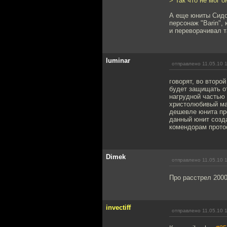
> Так что не мог о
А еще юниты Сидор
персонаж "Barin",
и переворачивал т
luminar
отправлено 11.05.10 
говорят, во второ
будет защищать от
нагрудной частью
христолюбивый мар
дешевле юнита про
данный юнит созда
комендорам прото
Dimek
отправлено 11.05.10 
Про расстрел 2000
invectiff
отправлено 11.05.10 