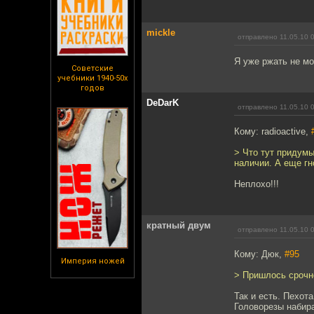
mickle
отправлено 11.05.10 
Я уже ржать не мо
Советские
учебники 1940-50х
годов
DeDarK
отправлено 11.05.10 
Кому: radioactive,
> Что тут придумы
наличии. А еще гн
Неплохо!!!
кратный двум
отправлено 11.05.10 
Кому: Дюк,
#95
Империя ножей
> Пришлось срочн
Так и есть. Пехот
Головорезы набира