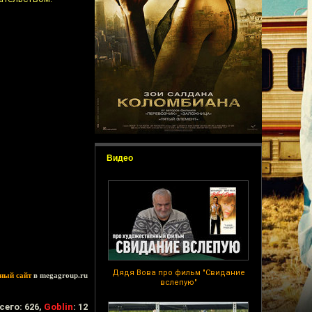
Видео
Дядя Вова про фильм "Свидание
ный сайт
в megagroup.ru
вслепую"
сего: 626,
Goblin
: 12