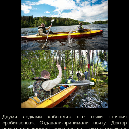
Двумя лодками «обошли» все точки стояния
«робинзонов». Отдавали-принимали почту, Доктор
осматривал детишек, прикладывал к ним стетоскоп и