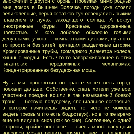
выскочили с другой стороны. Проезжая мимо родных
мне домов в Вышнем Волочке, погоды уже стояли
великолепные, перья остатков туч освещались рыжим
пламенем в лучах заходящего солнца. А вокруг
иностранные фуры. Красивые, здоровенные,
цветастые. У кого лобовое обклеено голыми
девушками, у кого — компактными дисками, ну а кто-
то просто и без затей приладил раздвижные шторки.
Хромированные трубы, громадного диаметра колёса,
хищные морды. Есть что-то завораживающее в этих
гигантских передвижных механизмах.
Концентрированная безудержная мощь.
Ну а мы, просквозив по трассе через весь город,
поехали дальше. Собственно, спать хотели уже все,
участники поездки вошли в так называемый боевой
транс — боевую полудрему, специальное состояние,
в котором начинаешь видеть то, чего не можешь
видеть трезвым (то есть бодрствуя), но в то же время
еще не видишь снов (как во сне). Состояние, с одной
стороны, крайне полезное — очень много насущных
вопросов можно решить прямо в нем, с легкостью