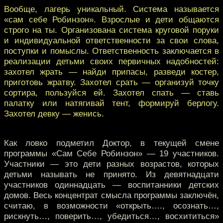
Вообще, лагерь уникальный. Система называется
«сам себе Робинзон». Взрослые и дети общаются
строго на ты. Организована система круговой поруки
и индивидуальной ответственности за свои слова,
поступки и помыслы. Ответственность заключается в
реализации детьми своих первичных надобностей:
захотел жрать — найди припасы, разведи костер,
приготовь жратву. Захотел срать — организуй точку
сортира, пользуйся ей. Захотел спать — ставь
палатку или натягивай тент, формируй берлогу.
Захотел девку — женись.
Как ловко подметил Доктор, в текущей смене
программы «Сам Себе Робинзон» — 19 участников.
Участники — это дети разных возрастов, которых
детьми называть не принято. Из девятнадцати
участников одиннадцать — воспитанники детских
домов. Весь концентрат смысла программы заключён,
считаю, в возможности «открыть…., осознать…,
рискнуть…, поверить…, убедиться…, восхититься»