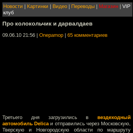
Новости
|
Картинки
|
Видео
|
Переводы
|
Магазин
|
VIP
клуб
Про колокольчик и дарвалдаев
09.06.10 21:56
|
Onepamop
|
65 комментариев
Третьего дня загрузились в
вездеходный
автомобиль Delica
и отправились через Московскую,
Тверскую и Новгородскую области по маршруту