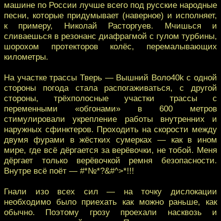
машине по России лучше всего под русские народные
песни, которые придумывает (наверное) и исполняет,
к примеру, Николай Расторгуев. Мчишься и
сливаешься в резонанс диафрагмой с гулом турбины,
шорохом протекторов колёс, перемалывающих
километры.
На участке трассы Тверь — Вышний Воло40k с одной
стороны погода стала распогаживаться, с другой
стороны, трёхполосные участки трассы с
переменными «обгонами» в 600 метров
стимулировали укрепление работы внутренних и
наружных сфинктеров. Проходить на скорости между
двумя фурами в жёстких сумерках — как в ином
мире, где всё дёргается за верёвочки, не тобой. Меня
дёргает только верёвочкой ремня безопасности.
Внутре всё поёт — #*№*?&#^>*!!!
Гнали изо всех сил — на точку дислокации
необходимо было приехать как можно раньше, как
обычно. Поэтому грозу проехали насквозь и