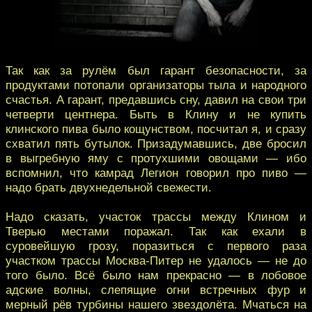
Так как за рулём был гарант безопасности, за
продуктами потопали организаторы тыла и народного
счастья. А гарант, предавшись сну, давил на свои три
четверти центнера. Быть в Клину и не купить
клинского пива было кощунством, посчитал я, и сразу
схватил пять бутылок. Призадумавшись, две бросил
в выгребную яму с протухшими овощами — ибо
вспомнил, что камрад Легион говорил про пиво —
надо брать двухнедельной свежести.
Надо сказать, участок трассы между Клином и
Тверью местами поражал. Так как ехали в
суровейшую грозу, поразиться с первого раза
участком трассы Москва-Питер не удалось — не до
того было. Всё было нам прекрасно — в лобовое
адские волны, слепящие огни встречных фур и
мерный рёв турбины нашего звездолёта. Мчаться на