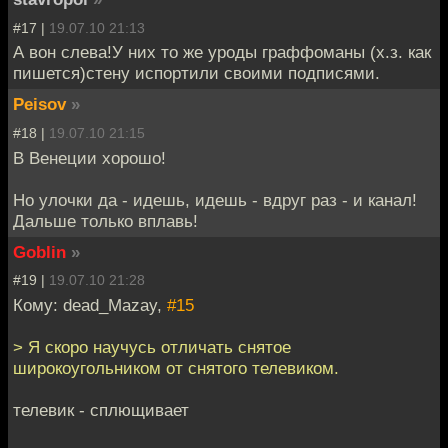
#17 |
19.07.10 21:13
А вон слева!У них то же уроды граффоманы (х.з. как
пишется)стену испортили своими подписями.
Peisov
»
#18 |
19.07.10 21:15
В Венеции хорошо!
Но улочки да - идешь, идешь - вдруг раз - и канал!
Дальше только вплавь!
Goblin
»
#19 |
19.07.10 21:28
Кому: dead_Mazay,
#15
> Я скоро научусь отличать снятое
широкоугольником от снятого телевиком.
телевик - сплющивает