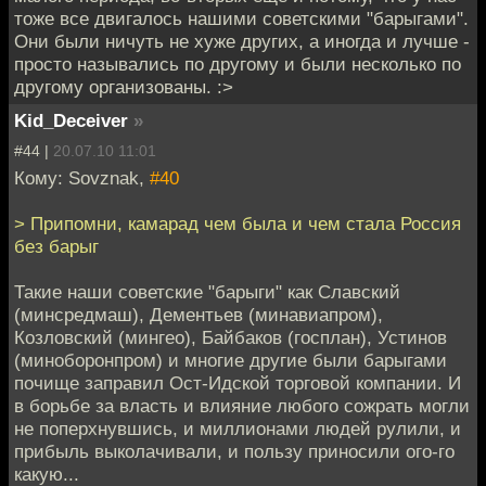
тоже все двигалось нашими советскими "барыгами".
Они были ничуть не хуже других, а иногда и лучше -
просто назывались по другому и были несколько по
другому организованы. :>
Kid_Deceiver
»
#44 |
20.07.10 11:01
Кому: Sovznak,
#40
> Припомни, камарад чем была и чем стала Россия
без барыг
Такие наши советские "барыги" как Славский
(минсредмаш), Дементьев (минавиапром),
Козловский (мингео), Байбаков (госплан), Устинов
(миноборонпром) и многие другие были барыгами
почище заправил Ост-Идской торговой компании. И
в борьбе за власть и влияние любого сожрать могли
не поперхнувшись, и миллионами людей рулили, и
прибыль выколачивали, и пользу приносили ого-го
какую...