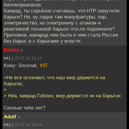
Беломорканалах.
Камрад, ты серьёзно считаешь, что НТР замутили
барыги? Не, ну ладно там мануфактуры, пар,
электричество, но электронику с атомом и
реактивной техникой барыги что-ли поднимали?
Припомни, камарад чем была и чем стала Россия
без барыг, и с барыгами у власти.
Goblin
»
#41 |
20.07.10 10:13
Кому: Sovznak,
#37
>Не все осознают, что наш мир держится на
барыгах,
>
> Неа, камрад Гоблин, мир держится не на барыгах
Сколько тебе лет?
Adolf
»
#42 |
20.07.10 10:44