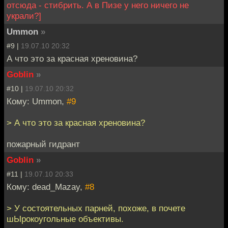
отсюда - стибрить. А в Пизе у него ничего не
украли?]
Ummon
»
#9 |
19.07.10 20:32
А что это за красная хреновина?
Goblin
»
#10 |
19.07.10 20:32
Кому: Ummon,
#9
> А что это за красная хреновина?
пожарный гидрант
Goblin
»
#11 |
19.07.10 20:33
Кому: dead_Mazay,
#8
> У состоятельных парней, похоже, в почете
шЫрокоугольные объективы.