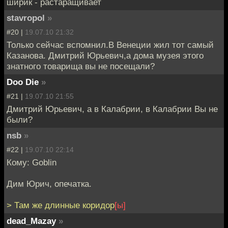
ширик - растаращивает
stavropol
»
#20 |
19.07.10 21:32
Только сейчас вспомнил.В Венеции жил тот самый
Казанова. Дмитрий Юрьевич,а дома музея этого
знатного товарища вы не посещали?
Doo Die
»
#21 |
19.07.10 21:55
Дмитрий Юрьевич, а в Калабрии, в Калабрии Вы не
были?
nsb
»
#22 |
19.07.10 22:14
Кому: Goblin
Дим Юрич, опечатка.
> Там же длинные коридор
[ы]
dead_Mazay
»