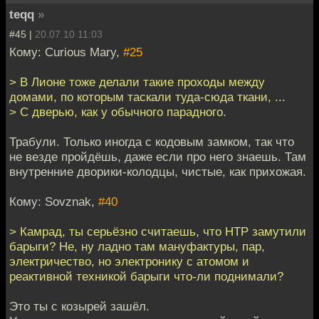
teqq
»
#45 |
20.07.10 11:03
Кому: Curious Mary,
#25
> В Лионе тоже делали такие проходы между
домами, по которым таскали туда-сюда ткани, ...
> С дверью, как у обычного парадного.
Трабули. Только иногда с кодовым замком, так что
не везде пройдёшь, даже если про него знаешь. Там
внутренние дворики-колодцы, чистые, как прихожая.
Кому: Sovznak,
#40
> Камрад, ты серьёзно считаешь, что НТР замутили
барыги? Не, ну ладно там мануфактуры, пар,
электричество, но электронику с атомом и
реактивной техникой барыги что-ли поднимали?
Это ты с козырей зашёл.