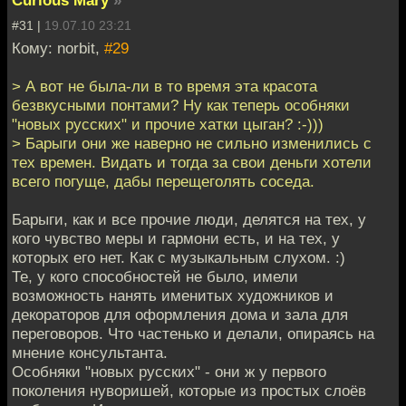
Curious Mary
»
#31 |
19.07.10 23:21
Кому: norbit,
#29
> А вот не была-ли в то время эта красота
безвкусными понтами? Ну как теперь особняки
"новых русских" и прочие хатки цыган? :-)))
> Барыги они же наверно не сильно изменились с
тех времен. Видать и тогда за свои деньги хотели
всего погуще, дабы перещеголять соседа.
Барыги, как и все прочие люди, делятся на тех, у
кого чувство меры и гармони есть, и на тех, у
которых его нет. Как с музыкальным слухом. :)
Те, у кого способностей не было, имели
возможность нанять именитых художников и
декораторов для оформления дома и зала для
переговоров. Что частенько и делали, опираясь на
мнение консультанта.
Особняки "новых русских" - они ж у первого
поколения нуворишей, которые из простых слоёв