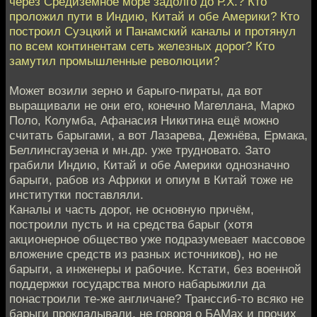
через Средиземное море задолго до Р.Х.? Кто
проложил пути в Индию, Китай и обе Америки? Кто
построил Суэцкий и Панамский каналы и протянул
по всем континентам сеть железных дорог? Кто
замутил промышленные революции?
Может возили зерно и барыго-пираты, да вот
выращивали не они его, конечно Магеллана, Марко
Поло, Колумба, Афанасия Никитина ещё можно
считать барыгами, а вот Лазарева, Дежнёва, Ермака,
Беллинсгаузена и мн.др. уже трудновато. Зато
грабили Индию, Китай и обе Америки однозначно
барыги, рабов из Африки и опиум в Китай тоже не
институтки поставляли.
Каналы и часть дорог, не основную причём,
построили пусть и на средства барыг (хотя
акционерное общество уже подразумевает массовое
вложение средств из разных источников), но не
барыги, а инженеры и рабочие. Кстати, без военной
поддержки государства много набарыжили да
понастроили те-же англичане? Транссиб-то всяко не
барыги прокладывали, не говоря о БАМах и прочих