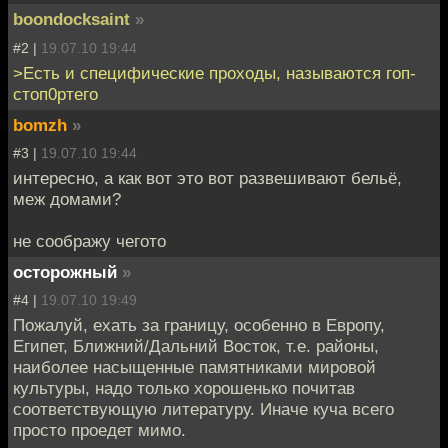
boondocksaint
»
#2 |
19.07.10 19:44
>Есть и специфические проходы, называются гоп-
стоп0ртего
bomzh
»
#3 |
19.07.10 19:44
интересно, а как вот это вот развешивают бельё,
меж домами?
не соображу чегото
осторожный
»
#4 |
19.07.10 19:49
Пожалуй, ехать за границу, особенно в Европу,
Египет, Ближний/Дальний Восток, т.е. районы,
наиболее насыщенные памятниками мировой
культуры, надо только хорошенько почитав
соответствующую литературу. Иначе куча всего
просто проедет мимо.