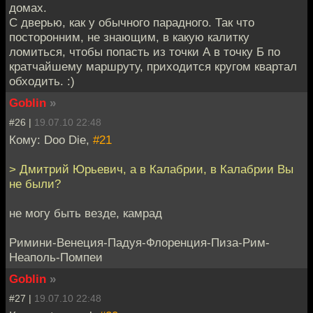
домах.
С дверью, как у обычного парадного. Так что
посторонним, не знающим, в какую калитку
ломиться, чтобы попасть из точки А в точку Б по
кратчайшему маршруту, приходится кругом квартал
обходить. :)
Goblin
»
#26 |
19.07.10 22:48
Кому: Doo Die,
#21
> Дмитрий Юрьевич, а в Калабрии, в Калабрии Вы
не были?
не могу быть везде, камрад
Римини-Венеция-Падуя-Флоренция-Пиза-Рим-
Неаполь-Помпеи
Goblin
»
#27 |
19.07.10 22:48