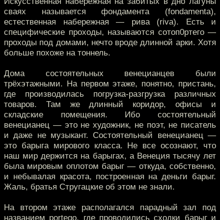
Искусственная набережная на забитых в дно лагуны
сваях называется фондамента (fondamenta),
естественная набережная — рива (riva). Есть и
специфические проходы, называются сотоп0ртего —
проходы под домами, нечто вроде длинной арки. Хотя
больше похоже на тоннель.
Дома состоятельных венецианцев были
трёхэтажными. На первом этаже, понятно, пристань,
где производилась погрузка-разгрузка различных
товаров. Там же длинный коридор, офисы и
складские помещения. Ибо состоятельный
венецианец — это не художник, не поэт, не писатель
и даже не музыкант. Состоятельный венецианец —
это барыга мирового класса. Не все осознают, что
наш мир держится на барыгах, а Венеция тысячу лет
была мировым оплотом барыг — откуда, собственно,
и небывалая красота, построенная на деньги барыг.
Жаль, братья Стругацкие об этом не знали.
На втором этаже располагался парадный зал под
названием portego, где проводились сходки барыг и