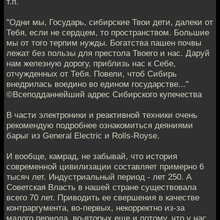
т.п.
"Одни мы, Государь, сибирские Твои дети, далеки oт
Тебя, если не сердцем, то пространством. Большие
мы от того терпим нужды. Богатства пашен почвы
лежат без пользы для престола Твоего и нас. Даруй
нам железную дорогу, приблизь нас к Себе,
отчужденных oт Тебя. Повели, чтоб Сибирь
внедрилась воедино во едином государстве..."
©Всеподданнейший адрес Сибирского купечества
В части электроники и реактивной техники очень
рекомендую подробнее ознакомиться деяниями
барыг из General Еlectric и Rolls-Royse.
И вообще, камрад, не забывай, что история
современной цивилизации составляет примерно 6
тысяч лет. Индустриальный период - лет 250. А
Советская Власть в нашей стране существовала
всего 70 лет. Приводить ее свершения в качестве
контраргумента, во-первых, некорректно из-за
малого периода, во-вторых еще и потому, что у нас