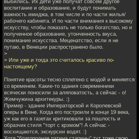
выбились. Их дети уже получат совсем другое
воспитание и образование, и будут понимать
важность имиджа, в том числе и по части жилья/
рабочего кабинета. И по части внимания к высокому
искусству, чтобы показать не только богатство, но и
полученное образование, утонченность вкуса,
понимание искусства. Меценатство, если я не
путаю, в Венеции распространено было.
>
> Или уже и тогда это считалось красиво по-
настоящему?
Понятие красоты тесно сплетено с модой и меняется
со временем. Какие-то здания современники
всячески поносили за аляповатость, а сейчас - о!
Жемчужина архитекуры. :)
Пример - здание Императорской и Королевской
оперы в Вене. Когда его построили в конце 19 века,
уж как его в газетах критиковали за пошлость и
образчик стиля "торт с крэмом"! А сейчас -
восхищаются, экскурсии водят. :)
Хотя "благородная патина старины" тут тоже свою