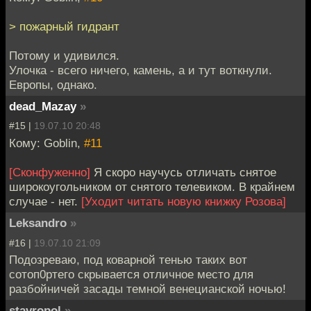
> пожарный гидрант
Потому и удивился.
Улочка - всего ничего, камень, а и тут воткнули.
Европы, однако.
dead_Mazay
»
#15 |
19.07.10 20:48
Кому: Goblin,
#11
[Сконфуженно]
Я скоро научусь отличать снятое
широкоугольником от снятого телевиком. В крайнем
случае - нет.
[Уходит читать новую книжку Розова]
Leksandro
»
#16 |
19.07.10 21:09
Подозреваю, под коварной тенью таких вот
сотоп0ртего скрывается отличное место для
разбойничей засады темной венецианской ночью!
stavropol
»