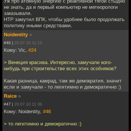
Уж про атомную энергию с реактивной тягой стыдно
не знать, да и первый компьютер не метеорологи
заказывали.
НТР замутил ВПК, чтобы удобнее было продолжать
политику иными средствами.
Noidentity
»
#46 |
20.07.10 11:13
Кому: Vic,
#24
> Венеция красива. Интересно, замучали кого-
нибудь при строительстве всех этих особняков?
Какая разница, камрад, там же демократия, значит
если и замучали - то легитимно и демократично :)
Raice
»
#47 |
20.07.10 11:36
Кому: Noidentity,
#46
> то легитимно и демократично :)