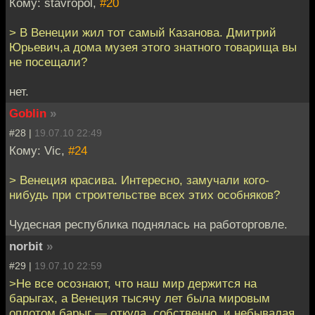
Кому: stavropol,
#20
> В Венеции жил тот самый Казанова. Дмитрий
Юрьевич,а дома музея этого знатного товарища вы
не посещали?
нет.
Goblin
»
#28 |
19.07.10 22:49
Кому: Vic,
#24
> Венеция красива. Интересно, замучали кого-
нибудь при строительстве всех этих особняков?
Чудесная республика поднялась на работорговле.
norbit
»
#29 |
19.07.10 22:59
>Не все осознают, что наш мир держится на
барыгах, а Венеция тысячу лет была мировым
оплотом барыг — откуда, собственно, и небывалая