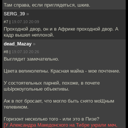
Там справа, если приглядеться, шкив.
SERG_39
»
#7 |
19.07.10 20:09
Проходной двор, он и в Африке проходной двор. А
кадр вышел неплохой.
dead_Mazay
»
#8 |
19.07.10 20:26
Выглядит замечательно.
Цвета великолепны. Красная майка - мое почтение.
У состоятельных парней, похоже, в почете
шЫрокоугольные объективы.
Аж в пот бросает, что могло быть снято моЩным
телевиком.
Горизонт несколько того - или это в Пизе?
[У Александра Македонского на Тибре украли меч,