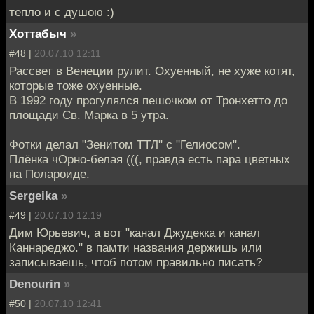
тепло и с душою :)
Хоттабыч
»
#48 |
20.07.10 12:11
Рассвет в Венеции рулит. Охуенный, не хуже котят,
которые тоже охуенные.
В 1992 году прогулялся пешочком от Тронхетто до
площади Св. Марка в 5 утра.
Фотки делал "Зенитом ТТЛ" с "Гелиосом".
Плёнка чОрно-белая (((, правда есть пара цветных
на Полароиде.
Sergeika
»
#49 |
20.07.10 12:19
Дим Юрьевич, а вот "канал Джудекка и канал
Каннареджо." в памти названия держишь или
записываешь, чтоб потом правильно писать?
Denourin
»
#50 |
20.07.10 12:41