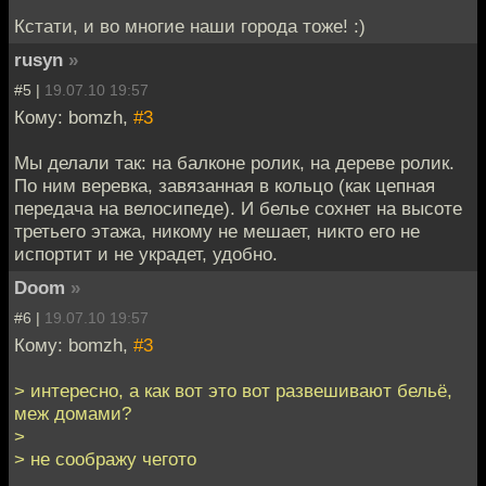
Кстати, и во многие наши города тоже! :)
rusyn
»
#5 |
19.07.10 19:57
Кому: bomzh,
#3
Мы делали так: на балконе ролик, на дереве ролик.
По ним веревка, завязанная в кольцо (как цепная
передача на велосипеде). И белье сохнет на высоте
третьего этажа, никому не мешает, никто его не
испортит и не украдет, удобно.
Doom
»
#6 |
19.07.10 19:57
Кому: bomzh,
#3
> интересно, а как вот это вот развешивают бельё,
меж домами?
>
> не соображу чегото