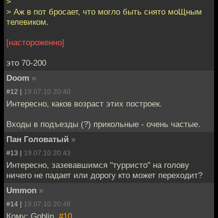
>
> Аж в пот бросает, что могло быть снято моЩным
телевиком.
[настороженно]
это 70-200
Doom
»
#12 |
19.07.10 20:40
Интересно, каков возраст этих построек.
Входы в подъезды (?) прикольные - очень частые.
Пан Головатый
»
#13 |
19.07.10 20:43
Интересно, зазевавшимся "турристо" на голову
ничего не падает или дорогу кто может переходит?
Ummon
»
#14 |
19.07.10 20:48
Кому: Goblin,
#10