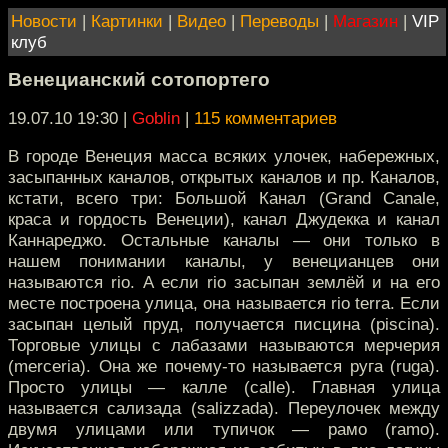
Новости
|
Картинки
|
Видео
|
Переводы
|
Магазин
|
VIP
клуб
Венецианский сотопортего
19.07.10 19:30
|
Goblin
|
115 комментариев
В городе Венеция масса всяких улочек, набережных,
засыпанных каналов, открытых каналов и пр. Каналов,
кстати, всего три: Большой Канал (Grand Canale,
краса и гордость Венеции), канал Джудекка и канал
Каннареджо. Остальные каналы — они только в
нашем понимании каналы, у венецианцев они
называются rio. А если rio засыпан землёй и на его
месте построена улица, она называется rio terra. Если
засыпан целый пруд, получается писцина (piscina).
Торговые улицы с лабазами называются мерчерия
(merceria). Она же почему-то называется руга (ruga).
Просто улицы — калле (calle). Главная улица
называется сализада (salizzada). Переулочек между
двумя улицами или тупичок — рамо (ramo).