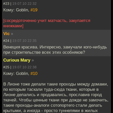
#23 |
19.07.10 22:32
Кому: Goblin,
#19
[сосредоточенно учит матчасть, закупается
книжками]
Vic
»
#24 |
19.07.10 22:35
Венеция красива. Интересно, замучали кого-нибудь
при строительстве всех этих особняков?
Curious Mary
»
#25 |
19.07.10 22:38
Кому: Goblin,
#10
В Лионе тоже делали такие проходы между домами,
по которым таскали туда-сюда ткани, которые в
Лионе делались и продавались, прославив город
ткачей. Чтобы ценные ткани при дожде не замочить,
такие проходы-аналоги сотопортего стали делать
крытыми, а иногда - просто туннелями в жилых