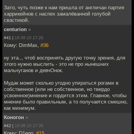
Зато, чуть позже к нам пришла от англичан партия
харрикейнов с наспех замалёванной голубой
свастикой.
centurion
»
#41 |
18.08.10 17:26
Кому: DimMax,
#36
ну эта.., чтоб воспринять другую точку зрения, для
этого нужно мыслить - это не про нынешних
мальчуганов и девчОнок.
Мудак может сколько угодно упираться рогами в
собственное (или не собственное, но твердо
усвоенное)мнение и гордится этим. Главное, чтобы
мнение было правильным, а то получается смешно,
как минимум.
Коногон
»
#42 |
18.08.10 17:35
Кому: D1ego,
#15