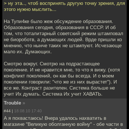
> ну эта.., чтоб воспринять другую точку зрения, для
этого нужно мыслить...
На Тупи4ке было жеж обсуждение образования.
Образования сегодня, образования в СССР. И об
том, что тоталитарный советский режим штамповал
не биороботв, а думающих людей. Врде пришли ко
мнению, что нынче таких не штампуют. Исчезающе
мало их. Думающих.
Смотрю вокруг. Смотрю на подрастающее
поколение. И не нравится мне, то что я вижу. (хотя
конфликт поколений, он как бы всегда. И о моем
поколении говорили: "что же из них вырастет"). И
все же. Контраст разителен. Система больше не
учит Их думать. Система Их учит ХАВАТЬ.
Trouble
»
#44 |
18.08.10 17:40
А я похвастаюсь! Вчера удалось нахватить в
магазине "Великую оболганную войну" - обе части в