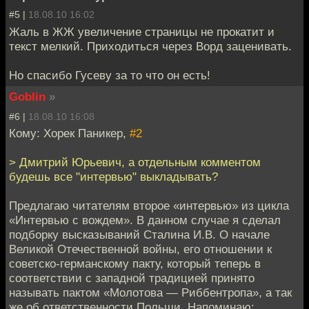
#5 |
18.08.10 16:02
Жаль в ЖЖ увеличение страницы не прокатит и
текст мелкий. Приходиться через Ворд заценивать.
Но спасибо Гусеву за то что он есть!
Goblin
»
#6 |
18.08.10 16:08
Кому: Хорек Паникер,
#2
> Дмитрий Юрьевич, а отдельным комментом
будешь все "интервью" выкладывать?
Предлагаю читателям второе «интервью» из цикла
«Интервью с вождем». В данном случае я сделал
подборку высказываний Сталина И.В. О начале
Великой Отечественной войны, его отношении к
советско-германскому пакту, который теперь в
соответствии с западной традицией принято
называть пактом «Молотова — Риббентропа», а так
же об ответственности Польши. Напоминаю: