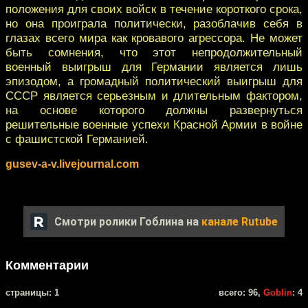
положения для своих войск в течение короткого срока,
но она проиграла политически, разоблачив себя в
глазах всего мира как кровавого агрессора. Не может
быть сомнения, что этот непродолжительный
военный выигрыш для Германии является лишь
эпизодом, а громадный политический выигрыш для
СССР является серьезным и длительным фактором,
на основе которого должны развернуться
решительные военные успехи Красной Армии в войне
с фашистской Германией.
gusev-a-v.livejournal.com
Смотри ролики Гоблина на
канале Rutube
Комментарии
cтраницы: 1
всего: 96,
Goblin
: 4