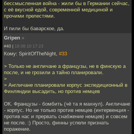
бессмысленная война - жили бы в Германии сейчас,
с её вкусной едой, современной медициной и
прочими прелестями.
И пили бы баварское, да.
Gripen
»
#40 |
18.08.10 17:23
Кому: SpiritOfTheNight,
#33
> Только не англичане а французы, не в финскую а
после, и не грозили а тайно планировали.
>
> Англичане планировали корпус экспедиционный в
Финляндии высадить, но против немцев
ОК. Французы - бомбить (чё та я махнул). Англичане
- корпус. Но не только против немцев (интервенция -
против нас и прервать снабжение немцев) и совсем
не после. :) Просто, финны успели признать
поражение.