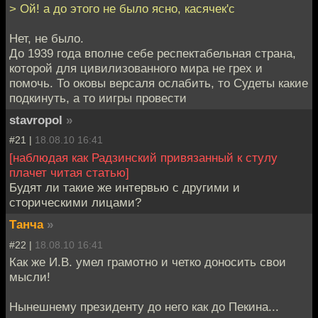
> Ой! а до этого не было ясно, касячек'c
Нет, не было.
До 1939 года вполне себе респектабельная страна,
которой для цивилизованного мира не грех и
помочь. То оковы версаля ослабить, то Судеты какие
подкинуть, а то иигры провести
stavropol
»
#21 |
18.08.10 16:41
[наблюдая как Радзинский привязанный к стулу
плачет читая статью]
Будят ли такие же интервью с другими и
сторическими лицами?
Танча
»
#22 |
18.08.10 16:41
Как же И.В. умел грамотно и четко доносить свои
мысли!
Нынешнему президенту до него как до Пекина...