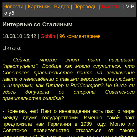
Новости
|
Картинки
|
Видео
|
Переводы
|
Магазин
|
VIP
клуб
Интервью со Сталиным
18.08.10 15:42
|
Goblin
|
96 комментариев
Цитата:
- Сейчас многие этот пакт называют
"преступным". Вообще как могло случиться, что
Советское правительство пошло на заключение
пакта о ненападении с такими вероломными людьми
и извергами, как Гитлер и Риббентроп? Не была ли
здесь допущена со стороны Советского
правительства ошибка?
- Конечно, нет! Пакт о ненападении есть пакт о мире
между двумя государствами. Именно такой пакт
предложила нам Германия в 1939 году. Могло ли
Советское правительство отказаться от такого
предложения? Я думаю, что ни одно миролюбивое