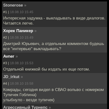
Stonerose
»
#1 |
18.08.10 15:45
Интересная задумка - выкладывать в виде диалогов.
Читается легче.
Хорек Паникер
»
#2 |
18.08.10 15:49
Дмитрий Юрьевич, а отдельным комментом будешь
все "интервью" выкладывать?
Avner
»
#3 |
18.08.10 15:53
Отдельной книжкой бы издать их еще потом.
JD_irkut
»
#4 |
18.08.10 15:58
Комрады, сегодня видел в СВАО вольво с номерком
Тупичек Гоблина)
улыбнуло - везде тупичек)
Агрессивный Турнепс
»