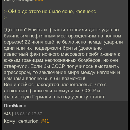
> Ой! а до этого не было ясно, касячек'c
>
"До этого" Бриты и франки готовили даже удар по
бакинским нефтянным месторождениям на полном
серьёзе! 22 июня ещё не было ясно немцы ударили
одни или их поддержали бриты (довольно
известный факт ночного массового приближения к
южным границам неопознанных бомбёров, но они
отвернули. Если бы СССР получилось выставить
агрессором, то заключение мира между наглами и
немцами вполне был бы возможен!
Вон и сейчас находятся членоголовые, что с
лёгкостью фашизм и коммунизм, СССР и
фашисткую Германию на одну доску ставят
DimMax
»
#43 |
18.08.10 17:37
Кому: centurion,
#41