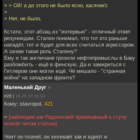
> > Ой! а до этого не было ясно, касячек'c
>
> Нет, не было.
Кстати, этот абзац из "интервью" - отличный ответ
резуноидам. Сталин понимал, что тот кто раньше
нападёт, тот и будет для всех считаться агрессором.
А зачем такая роль Сталину?
Ему и так англичане грозили нефтепромыслы в Баку
разбомбить - ещё в финскую. Да и замириться с
Гитлером они могли ещё. Чё мешало - "странная
война" на западном фронте?
Маленький Друг
»
#28 |
18.08.10 16:53
Кому: stavropol,
#21
>
[наблюдая как Радзинский привязанный к стулу
плачет читая статью]
Чоит он плачет, он хихикает как и идиот и