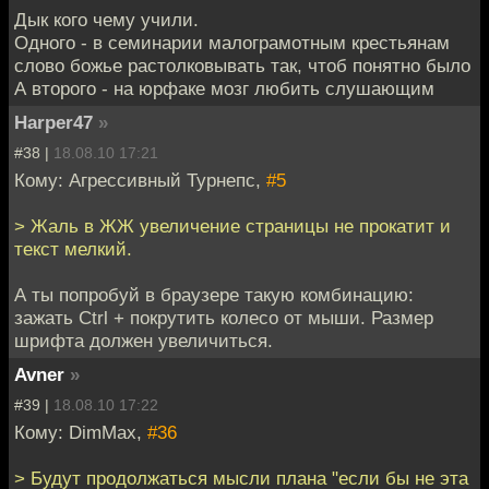
Дык кого чему учили.
Одного - в семинарии малограмотным крестьянам
слово божье растолковывать так, чтоб понятно было
А второго - на юрфаке мозг любить слушающим
Harper47
»
#38 |
18.08.10 17:21
Кому: Агрессивный Турнепс,
#5
> Жаль в ЖЖ увеличение страницы не прокатит и
текст мелкий.
А ты попробуй в браузере такую комбинацию:
зажать Ctrl + покрутить колесо от мыши. Размер
шрифта должен увеличиться.
Avner
»
#39 |
18.08.10 17:22
Кому: DimMax,
#36
> Будут продолжаться мысли плана "если бы не эта