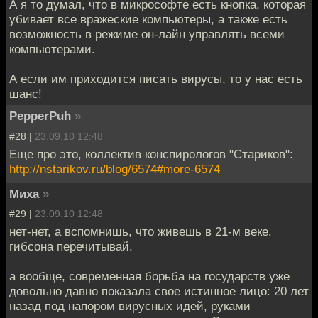
А я то думал, что в микрософте есть кнопка, которая
убивает все вражеские компьютеры, а также есть
возможность в режиме он-лайн управлять всеми
компьютерами.
А если им приходится писать вирусы, то у нас есть
шанс!
PepperPuh
»
#28 |
23.09.10 12:48
Еще про это, коллектив конспирологов "Стариков":
http://nstarikov.ru/blog/6574#more-6574
Миха
»
#29 |
23.09.10 12:48
нет-нет, а вспомнишь, что живешь в 21-м веке.
гибсона перечитывай.
а вообще, современная борьба на государств уже
довольно давно показала свое истинное лицо: 20 лет
назад под напором вирусных идей, руками