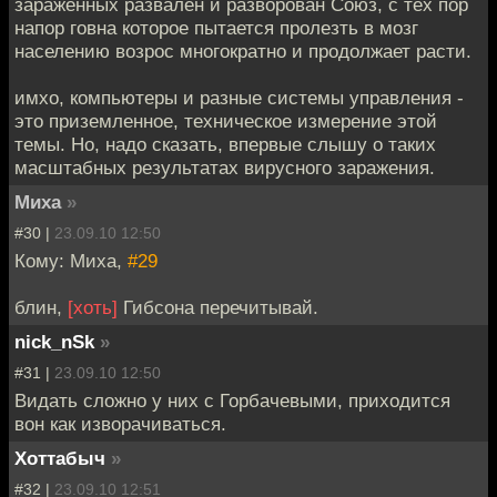
зараженных развален и разворован Союз, с тех пор
напор говна которое пытается пролезть в мозг
населению возрос многократно и продолжает расти.
имхо, компьютеры и разные системы управления -
это приземленное, техническое измерение этой
темы. Но, надо сказать, впервые слышу о таких
масштабных результатах вирусного заражения.
Миха
»
#30 |
23.09.10 12:50
Кому: Миха,
#29
блин,
[хоть]
Гибсона перечитывай.
nick_nSk
»
#31 |
23.09.10 12:50
Видать сложно у них с Горбачевыми, приходится
вон как изворачиваться.
Хоттабыч
»
#32 |
23.09.10 12:51