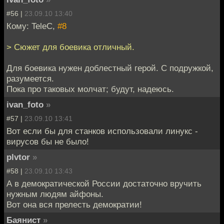
#56 |
23.09.10 13:40
Кому: TeleC,
#8
> Сюжет для боевика отличный.
Для боевика нужен доблестный герой. С подружкой,
разумеется.
Пока про таковых молчат; будут, надеюсь.
ivan_foto
»
#57 |
23.09.10 13:41
Вот если бы для станков использовали линукс -
вирусов бы не было!
plvtor
»
#58 |
23.09.10 13:43
А в демократической России достаточно вручить
нужным людям айфоны.
Вот она вся прелесть демократии!
Баянист
»