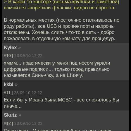
> В какой-то конторе (весьма крупной и заметной)
помнится запретили флэшки, видно не спроста.
В нормальных местах (постоянно сталкиваюсь по
роду работы), все USB и прочие порты напрочь
отключены. Хочешь слить что-то в сеть - добро
пожаловать в отдельную комнату для процедур.
Kylex
»
#10 |
23.09.10 12:22
хммм... практически у меня под носом украли
цифровые подписи... только город правильно
называется Синь-чжу, а не Шинчу.
kkbl
»
#11 |
23.09.10 12:22
Если бы у Ирана была МСВС - все сложилось бы
иначе...
Skutz
»
#12 |
23.09.10 12:22
Одно ясно - Микрософт воообще не при делах.