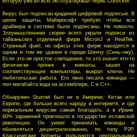
которую уже во всю эксплуатировал червь Conficker.
Вирус был подписан краденой цифровой подписью. В
целях защиты, Майкрософт требует, чтобы все
драйвера в системе были подписаны. Не помогло.
Злоумышленники скорее всего украли подписи из
тайваньских отделений фирм MicronJ и RealTek.
Странный факт, но офисы этих фирм находятся в
одном и том же здании в городе Шинчу (Синь-чжу).
Если это не простое совпадение, то это значит кто-то
физически проник в комнаты, зашел на
соответствующие компьютеры, выкрал ключи. Не
любительская работа. Его явно писала команда —
пол-мегабайта кода на ассемблере, С и С++.
Обнаружен Stuxnet был не в Америке, Китае или
Европе, где больше всего народу в интернете, и где
нормальным вирусам самая благодать, а в Иране.
60% заражений произошло в государстве исламской
революции. Он умеет принимать команды и
обновляться децентрализованно, по типу P2P.
Классические ботнеты пользуются центральными