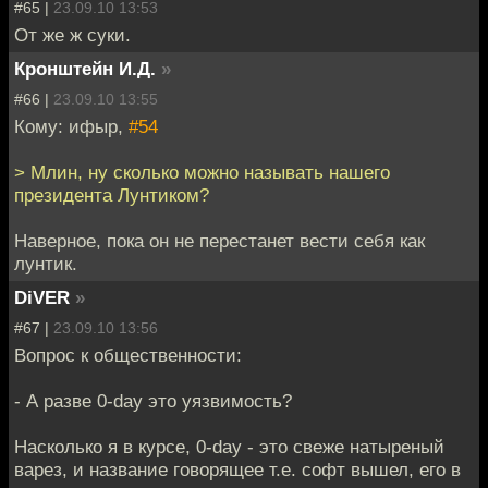
#65 |
23.09.10 13:53
От же ж суки.
Кронштейн И.Д.
»
#66 |
23.09.10 13:55
Кому: ифыр,
#54
> Млин, ну сколько можно называть нашего
президента Лунтиком?
Наверное, пока он не перестанет вести себя как
лунтик.
DiVER
»
#67 |
23.09.10 13:56
Вопрос к общественности:
- А разве 0-day это уязвимость?
Насколько я в курсе, 0-day - это свеже натыреный
варез, и название говорящее т.е. софт вышел, его в