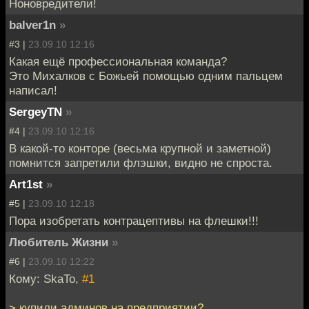
Ноновредители!
balver1n
»
#3 |
23.09.10 12:16
Какая ещё профессиональная команда?
Это Михалков с Божьей помощью одним пальцем
написал!
SergeyTN
»
#4 |
23.09.10 12:16
В какой-то конторе (весьма крупной и заметной)
помнится запретили флэшки, видно не спроста.
Art1st
»
#5 |
23.09.10 12:18
Пора изобретать контрацептивы на флешки!!!
Любитель Жизни
»
#6 |
23.09.10 12:22
Кому: SkaTo,
#1
> купили админов на предприятии?