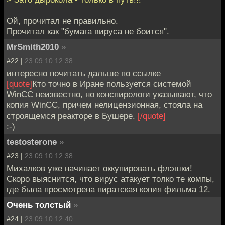
Ой, прочитал не правильно.
Прочитал как "бумага вируса не боится".
MrSmith2010
»
#22 |
23.09.10 12:38
интересно почитать дальше по ссылке
[quote]
Кто точно в Иране пользуется системой
WinCC неизвестно, но конспирологи указывают, что
копия WinCC, причем нелицензионная, стояла на
строящемся реакторе в Бушере.
[/quote]
:-)
testosterone
»
#23 |
23.09.10 12:38
Михалков уже начинает оккупировать флэшки!
Скоро выяснится, что вирус атакует толко те компы,
где была просмотрена пиратская копия фильма 12.
Очень толстый
»
#24 |
23.09.10 12:40