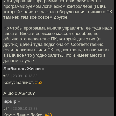
Ими управляет программа, которая работает на
программируемом логическом контроллере (ПЛК),
который является частью оборудования, никакого ПК
там нет, там всё совсем другое.
Но чтобы программа начала управлять, её туда надо
ввести. Ввести её можно массой способов, но
обычно это делается с ПК, который для этих (и
других) целей туда подключают. Соответственно,
если плохиши взяли ПК под контроль, то они могут
в ПЛК всё что угодно залить, что и имеет место в
данном случае.
Любитель Жизни
»
#53 |
23.09.10 13:35
Кому: Баянист,
#52
А шо с AS/400?
ифыр
»
#54 |
23.09.10 13:37
Кому: Денис Лобко,
#43