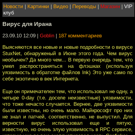
Новости
|
Картинки
|
Видео
|
Переводы
|
Магазин
|
VIP
клуб
Вирус для Ирана
23.09.10 12:09
|
Goblin
|
187 комментариев
Выясняются все новые и новые подробности о вирусе
StuxNet, обнаруженый в Июне этого года. Чем вирус
необычен? Да много чем... В первую очередь тем, что
умел распространяться на флэшках (используя
уязвимость в обратотке файлов lnk) Это уже само по
себе экзотично в век Интернета.
Еще он примечателен тем, что использовал не одну, а
четыре 0-day (т.е. доселе неизвестные) уязвимости,
что тоже нечасто случается. Вернее, две уязвимости
были известны, но очень мало. Майкрософт про них
не знал и патчей, соответственно, не выпустил. Для
верности вирус использовал еще и пятую,
известную, но очень злую уязвимость в RPC сервисе,