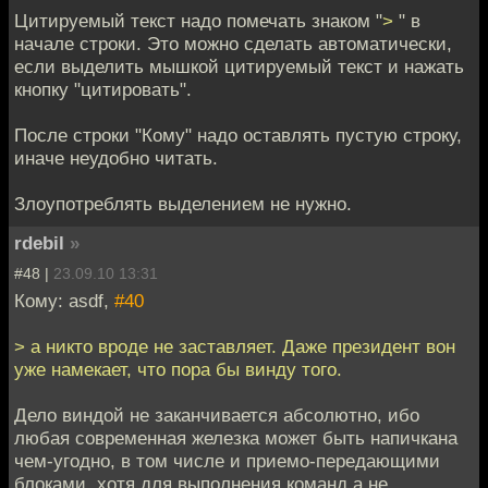
Цитируемый текст надо помечать знаком "
>
" в
начале строки. Это можно сделать автоматически,
если выделить мышкой цитируемый текст и нажать
кнопку "цитировать".
После строки "Кому" надо оставлять пустую строку,
иначе неудобно читать.
Злоупотреблять выделением не нужно.
rdebil
»
#48 |
23.09.10 13:31
Кому: asdf,
#40
> а никто вроде не заставляет. Даже президент вон
уже намекает, что пора бы винду того.
Дело виндой не заканчивается абсолютно, ибо
любая современная железка может быть напичкана
чем-угодно, в том числе и приемо-передающими
блоками, хотя для выполнения команд,а не