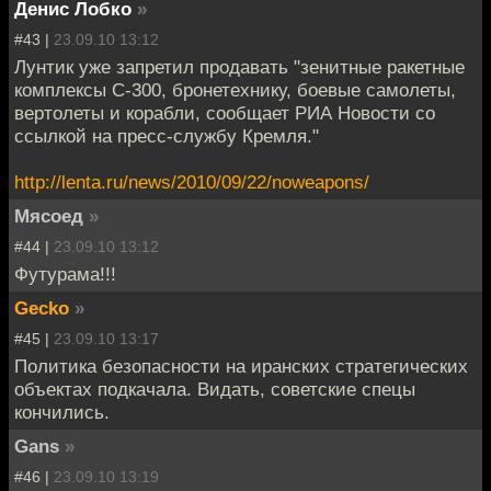
Денис Лобко
»
#43 |
23.09.10 13:12
Лунтик уже запретил продавать "зенитные ракетные
комплексы С-300, бронетехнику, боевые самолеты,
вертолеты и корабли, сообщает РИА Новости со
ссылкой на пресс-службу Кремля."
http://lenta.ru/news/2010/09/22/noweapons/
Мясоед
»
#44 |
23.09.10 13:12
Футурама!!!
Gecko
»
#45 |
23.09.10 13:17
Политика безопасности на иранских стратегических
объектах подкачала. Видать, советские спецы
кончились.
Gans
»
#46 |
23.09.10 13:19