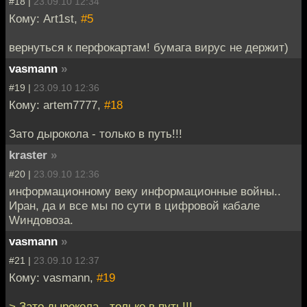
#18 |
23.09.10 12:34
Кому: Art1st,
#5
вернуться к перфокартам! бумага вирус не держит)
vasmann
»
#19 |
23.09.10 12:36
Кому: artem7777,
#18
Зато дырокола - только в путь!!!
kraster
»
#20 |
23.09.10 12:36
информационному веку информационные войны..
Иран, да и все мы по сути в цифровой кабале
Wиндовоза.
vasmann
»
#21 |
23.09.10 12:37
Кому: vasmann,
#19
> Зато дырокола - только в путь!!!