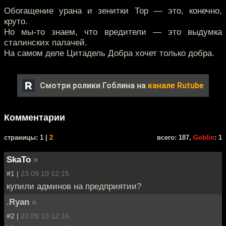
Обогащение урана и зенитки Тор — это, конечно,
круто.
Но мы-то знаем, что вредители — это выдумка
сталинских палачей.
На самом деле Цитадель Добра хочет только добра.
Смотри ролики Гоблина на
канале Rutube
Комментарии
cтраницы: 1 |
2
всего: 187,
Goblin
: 1
SkaTo
»
#1 |
23.09.10 12:15
купили админов на предприятии?
.Ryan
»
#2 |
23.09.10 12:16