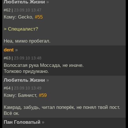
Любитель Жизни
»
#62 |
23.09.10 13:47
Кому: Gecko,
#55
> Специалист?
Неа, мимо пробегал.
dent
»
#63 |
23.09.10 13:48
Волосатая рука Моссада, не иначе.
Толково придумано.
Любитель Жизни
»
#64 |
23.09.10 13:49
Кому: Баянист,
#59
Камрад, забудь, читал поперёк, не понял твой пост.
Всё ок.
Пан Головатый
»