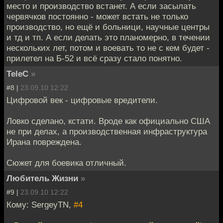
место и производство встанет. А если засылать
червячков постоянно - может встать не только
производство, но ещё и больници, научные центры
и тд и тп. А если делать это планомерно, в течении
нескольких лет, потом и воевать то не с кем будет -
прилетел на Б-52 и всё сразу стало понятно.
TeleC
»
#8 |
23.09.10 12:22
Цифровой век - цифровые вредители.
Ловко сделано, кстати. Вроде как официально США
не при делах, а производственная инфраструктура
Ирана повреждена.
Сюжет для боевика отличный.
Любитель Жизни
»
#9 |
23.09.10 12:22
Кому: SergeyTN,
#4