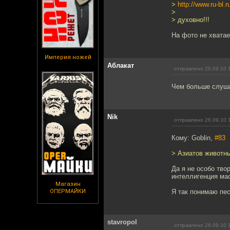
>
http://www.ru-bl.
>
> духовно!!!
На фото не хвата
Империя ножей
Аблакат
отправлено 26.09.10 
Чем больше слуша
Nik
отправлено 26.09.10 
Кому: Goblin,
#83
> Азиатов животн
Да я не особо тво
интеллигенция мас
Магазин
ОПЕРМАЙКИ
Я так понимаю пес
stavropol
отправлено 26.09.10 