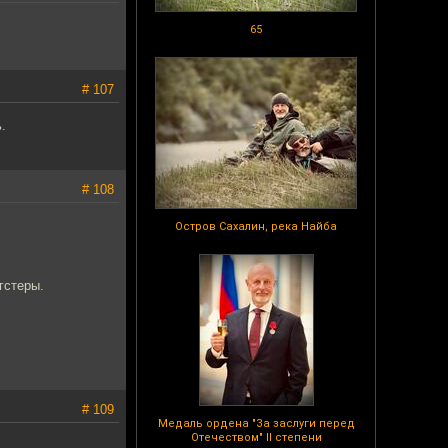
65
# 107
.
# 108
Остров Сахалин, река Найба
гстеры.
# 109
Медаль ордена "За заслуги перед
Отечеством" II степени