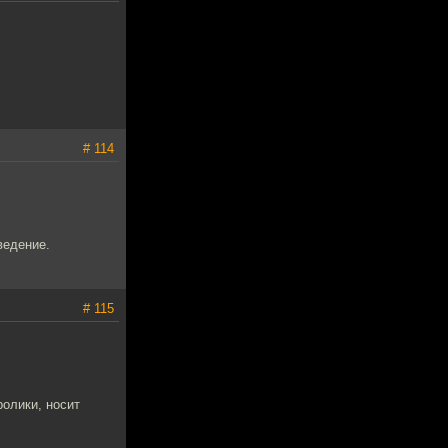
# 114
ведение.
# 115
ролики, носит