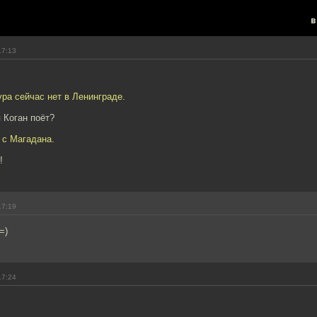
в
17:13
ра сейчас нет в Ленинграде.
 Коган поёт?
 с Магадана.
!
17:19
=)
17:24