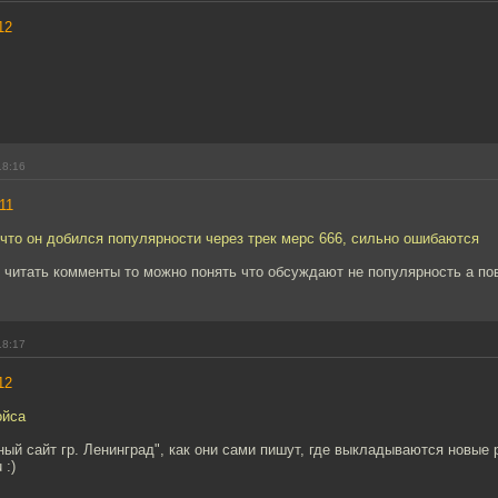
12
18:16
11
 что он добился популярности через трек мерс 666, сильно ошибаются
 читать комменты то можно понять что обсуждают не популярность а по
18:17
12
ойса
ый сайт гр. Ленинград", как они сами пишут, где выкладываются новые 
 :)