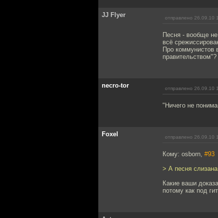
JJ Flyer
отправлено 26.09.10 
Песня - вообще не
всё срежиссирован
Про коммунистов в
правительством"?
necro-tor
отправлено 26.09.10 
"Ничего не понима
Foxel
отправлено 26.09.10 
Кому: osborn,
#93
> А песня слизана
Какие ваши доказа
потому как под ги