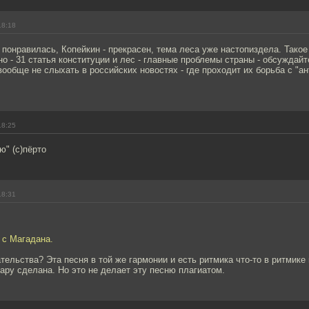
18:18
 понравилась, Копейкин - прекрасен, тема леса уже настопиздела. Такое
о - 31 статья конституции и лес - главные проблемы страны - обсуждайт
ообще не слыхать в российских новостях - где проходит их борьба с "
18:25
ю" (с)пёрто
18:31
 с Магадана.
тельства? Эта песня в той же гармонии и есть ритмика что-то в ритмик
тару сделана. Но это не делает эту песню плагиатом.