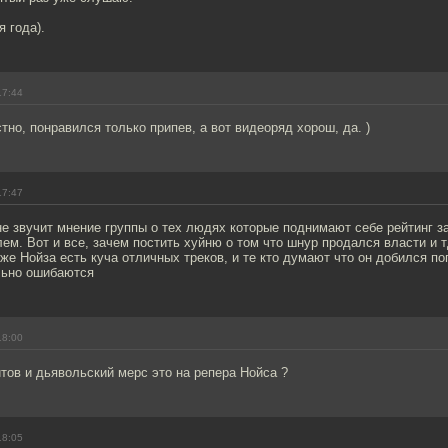
я года).
17:44
стно, понравился только припев, а вот видеоряд хорош, да. )
17:47
сне звучит мнение группы о тех людях которые поднимают себе рейтинг за
ем. Вот и все, зачем постить хуйню о том что шнур продался власти и 
о же Нойза есть куча отличных треков, и те кто думают что он добился п
ильно ошибаются
18:00
тов и дьявольский мерс это на репера Нойса ?
18:05