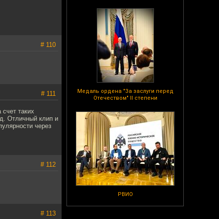
# 110
Медаль ордена "За заслуги перед
# 111
Отечеством" II степени
 счет таких
тд. Отличный клип и
опулярности через
# 112
РВИО
# 113