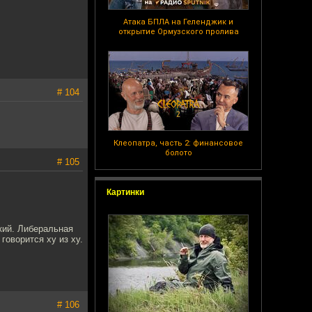
Атака БПЛА на Геленджик и
открытие Ормузского пролива
# 104
Клеопатра, часть 2: финансовое
болото
# 105
Картинки
кий. Либеральная
говорится ху из ху.
# 106