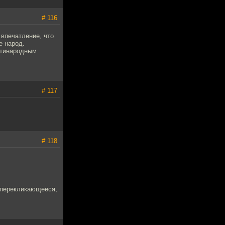
# 116
 впечатление, что
е народ.
антинародным
# 117
# 118
е перекликающееся,