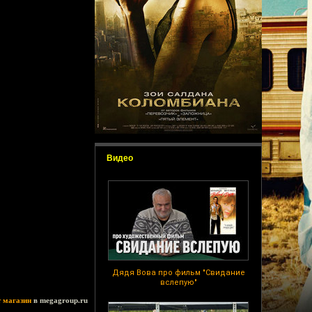
Видео
Дядя Вова про фильм "Свидание
вслепую"
т магазин
в megagroup.ru