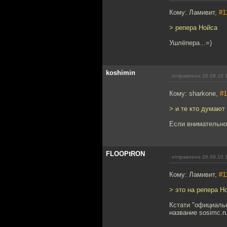
Кому: Ламивит,
#1
> репера Нойса
Ушлёпера...=)
koshimin
отправлено 26.09.10 
Кому: sharkone,
#1
> и те кто думают
Если внимательно
FLOOPtRON
отправлено 26.09.10 
Кому: Ламивит,
#1
> это на репера Н
Кстати "официальн
название sosimc.ru