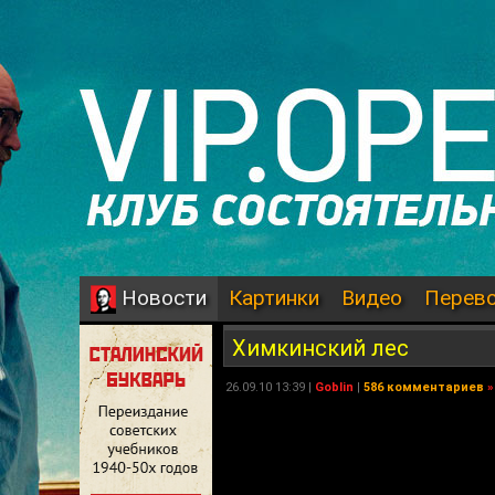
Картинки
Видео
Перев
Новости
Химкинский лес
26.09.10 13:39 |
Goblin
|
586 комментариев
»