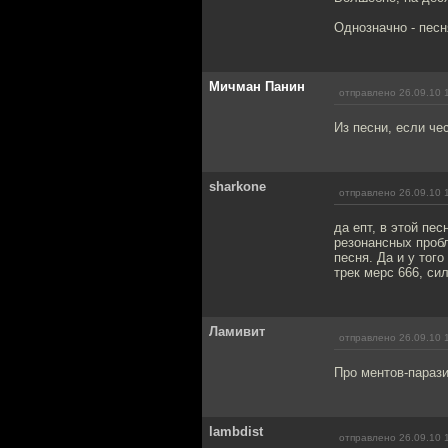
Однозначно - песн
Мичман Панин
отправлено 26.09.10 
Из песни, если че
sharkone
отправлено 26.09.10 
да епт, в этой пе
резонансных пробл
песня. Да и у тог
трек мерс 666, с
Ламивит
отправлено 26.09.10 
Про ментов-парази
lambdist
отправлено 26.09.10 