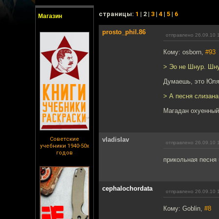
cтраницы:
1
| 2 |
3
|
4
|
5
|
6
Магазин
prosto_phil.86
отправлено 26.09.10 
Кому: osborn,
#93
> Эо не Шнур. Шну
Думаешь, это Юля
> А песня слизана
Магадан охуенный
Советские
vladislav
отправлено 26.09.10 
учебники 1940-50х
годов
прикольная песня 
cephalochordata
отправлено 26.09.10 
Кому: Goblin,
#8