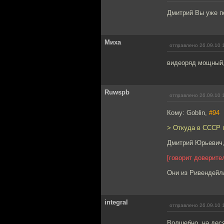
Дмитрий Вы уже п
Миха
отправлено 26.09.10 
видеоряд мощный, 
Ruwspb
отправлено 26.09.10 
Кому: Goblin,
#94
> Откуда в СССР 
Дмитрий Юрьевич, 
[говорит доверит
Они из Ривендейл
integral
отправлено 26.09.10 
Волшебно, на дес