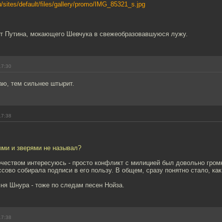
ru/sites/default/files/gallery/promo/IMG_85321_s.jpg
ет Путина, мокающего Шевчука в свежеобразовавшуюся лужу.
17:30
ю, тем сильнее штырит.
17:38
ыми и зверями не называл?
рчеством интересуюсь - просто конфликт с милицией был довольно гром
сово собирала подписи в его пользу. В общем, сразу понятно стало, как 
ня Шнура - тоже по следам песен Нойза.
17:38