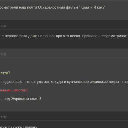
осмотрели наш почти Оскараностный фильм "Край"? И как?
17:38
с первого раза даже не понял, про что песня. пришлось пересматривать
17:38
гетто?
подозреваю, что оттуда же, откуда и купчинские\химкинские негры - ган
ельным шепотом]
а, под Элрондом ходят!
17:38
ятый раз уже слушаю.