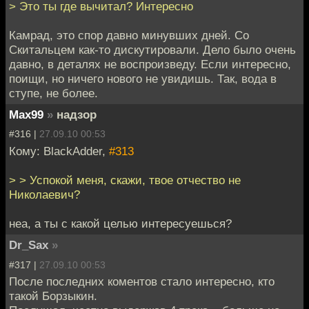
> Это ты где вычитал? Интересно
Камрад, это спор давно минувших дней. Со
Скитальцем как-то дискутировали. Дело было очень
давно, в деталях не воспроизведу. Если интересно,
поищи, но ничего нового не увидишь. Так, вода в
ступе, не более.
Max99
»
надзор
#316 |
27.09.10 00:53
Кому: BlackAdder,
#313
> > Успокой меня, скажи, твое отчество не
Николаевич?
неа, а ты с какой целью интересуешься?
Dr_Sax
»
#317 |
27.09.10 00:53
После последних коментов стало интересно, кто
такой Борзыкин.