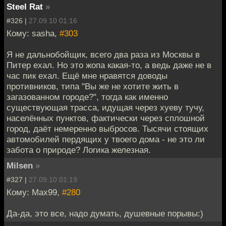
Steel Rat
»
#326 |
27.09.10 01:16
Кому: sasha,
#303
Я не дальнобойщик, всего два раза из Москвы в
Питер ехал. Но это жопа какая-то, а ведь даже не в
час пик ехал. Ещё мне нравятся доводы
противников, типа "Вы же не хотите жить в
загазованном городе?", тогда как именно
существующая трасса, идущая через хуеву тучу,
населённых пунктов, фактически через сплошной
город, даёт немеренно выбросов. Тысячи стоящих
автомобилей пердящих у твоего дома - не это ли
забота о природе? Логика железная.
Milsen
»
#327 |
27.09.10 01:19
Кому: Max99,
#280
Да-да, это все, надо думать, душевные порывы:)