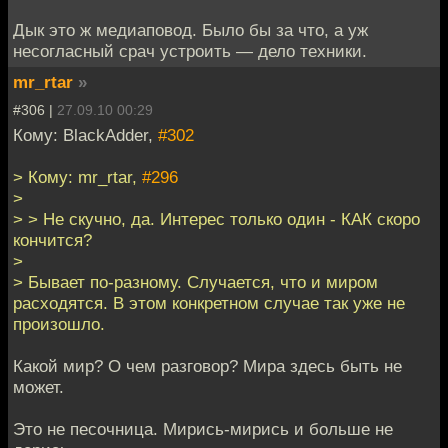
Дык это ж медиаповод. Было бы за что, а уж
несогласный срач устроить — дело техники.
mr_rtar
»
#306 |
27.09.10 00:29
Кому: BlackAdder,
#302
> Кому: mr_rtar,
#296
>
> > Не скучно, да. Интерес только один - КАК скоро
кончится?
>
> Бывает по-разному. Случается, что и миром
расходятся. В этом конкретном случае так уже не
произошло.
Какой мир? О чем разговор? Мира здесь быть не
может.
Это не песочница. Мирись-мирись и больше не