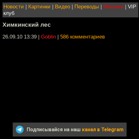
Новости
|
Картинки
|
Видео
|
Переводы
|
Магазин
|
VIP
клуб
Химкинский лес
26.09.10 13:39
|
Goblin
|
586 комментариев
Подписывайся на наш
канал в Telegram