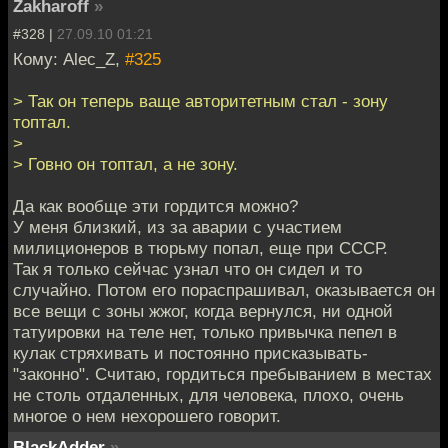
Zakharoff
»
#328 |
27.09.10 01:21
Кому: Alec_Z,
#325
> Так он теперь ваще авторитетным стал - зону
топтал.
>
> Говно он топтал, а не зону.
Да как вообще эти гордится можно?
У меня близкий, из за аварии с участием
милиционеров в тюрьму попал, еще при СССР.
Так я только сейчас узнал что он сидел и то
случайно. Потом его пораспрашивал, оказывается он
все вещи с зоны жжог, когда вернулся, ни одной
татуировки на теле нет, только привычка пепел в
кулак стряхивать и постоянно присказывать-
"законно". Считаю, гордиться пребыванием в местах
не столь отдаленных, для человека, плохо, очень
многое о нем нехорошего говорит.
BlackAdder
»