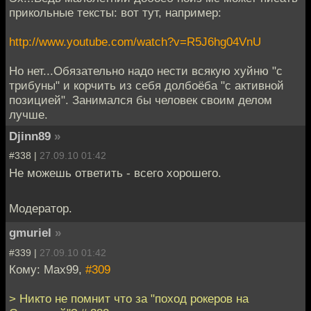
прикольные тексты: вот тут, например:
http://www.youtube.com/watch?v=R5J6hg04VnU
Но нет...Обязательно надо нести всякую хуйню "с
трибуны" и корчить из себя долбоёба "с активной
позицией". Занимался бы человек своим делом
лучше.
Djinn89
»
#338 |
27.09.10 01:42
Не можешь ответить - всего хорошего.
Модератор.
gmuriel
»
#339 |
27.09.10 01:42
Кому: Max99,
#309
> Никто не помнит что за "поход рокеров на