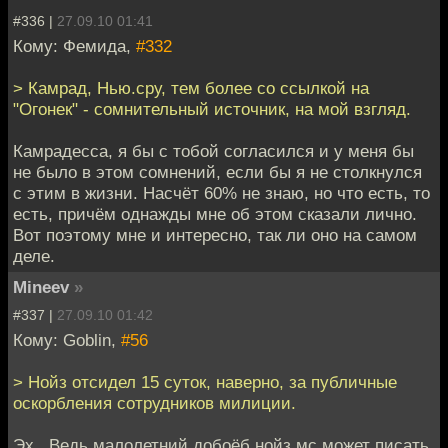
#336 |
27.09.10 01:41
Кому: Фемида,
#332
> Камрад, Нью.сру, тем более со ссылкой на
"Огонек" - сомнительный источник, на мой взгляд.
Камрадесса, я бы с тобой согласился и у меня бы
не было в этом сомнений, если бы я не столкнулся
с этим в жизни. Насчёт 60% не знаю, но что есть, то
есть, причём однажды мне об этом сказали лично.
Вот поэтому мне и интересно, так ли оно на самом
деле.
Mineev
»
#337 |
27.09.10 01:42
Кому: Goblin,
#56
> Нойз отсидел 15 суток, наверно, за публичные
оскорбления сотрудников милиции.
Эх...Ведь малолетний добоёб нойз мс может писать