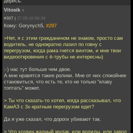
дерись.
Vitosik
»
#307 |
27.09.10 00:34
Кому: Gorynych5,
#297
>Нет, я с этим гражданином не знаком, просто сам
водитель, не однократно лазил по говну с
перегрузом, когда рама гнется винтом, и мне твои
видеооткровения с ё-трубы не интересны)
:-) нас тут больше чем двое.
А мне нравятся такие ролики. Мне от них спокойнее
становиться, что есть те, кто не только "клаву
топтать" может.
> Ты что сказать-то хотел, когда рассказывал, что
КамАЗ с 3х-кратным перегрузом едет?
Да я уже сказал, что дороги убивают так.
> Что хозяин жадный мудак, или водилы, или завод