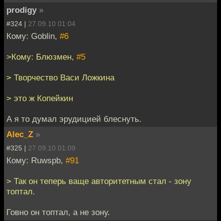
prodigy
»
#324 |
27.09.10 01:04
Кому: Goblin,
#6
>Кому: Блюзмен,
#5
> Творчество Васи Ложкина
> это ж Копейкин
А я то думал эрудицией блеснуть.
Alec_Z
»
#325 |
27.09.10 01:09
Кому: Ruwspb,
#91
> Так он теперь ваще авторитетным стал - зону
топтал.
Говно он топтал, а не зону.