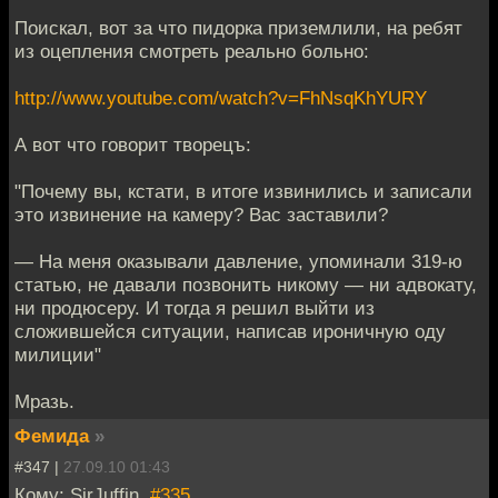
Поискал, вот за что пидорка приземлили, на ребят
из оцепления смотреть реально больно:
http://www.youtube.com/watch?v=FhNsqKhYURY
А вот что говорит творецъ:
"Почему вы, кстати, в итоге извинились и записали
это извинение на камеру? Вас заставили?
— На меня оказывали давление, упоминали 319-ю
статью, не давали позвонить никому — ни адвокату,
ни продюсеру. И тогда я решил выйти из
сложившейся ситуации, написав ироничную оду
милиции"
Мразь.
Фемида
»
#347 |
27.09.10 01:43
Кому: SirJuffin,
#335