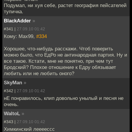
Подумал, ни хуя себе, растет география пейсателей
тупичка.
BlackAdder
»
#341 |
27.09.10 01:42
Кому: Max99,
#334
Хорошее, что-нибудь расскажи. Чтоб поверить
можно было, что ЕдРо не антинародная партия. Ну и
все такое. Кстати, мне не понятно, при чем тут
Бродский? Плохое отношение к Едру обязывает
любить или не любить оного?
SkyMan
»
#342 |
27.09.10 01:42
нЕ понравилось, клип довольно унылый и песня не
очень.
WaltoL
»
#343 |
27.09.10 01:42
Химкинский леееессс