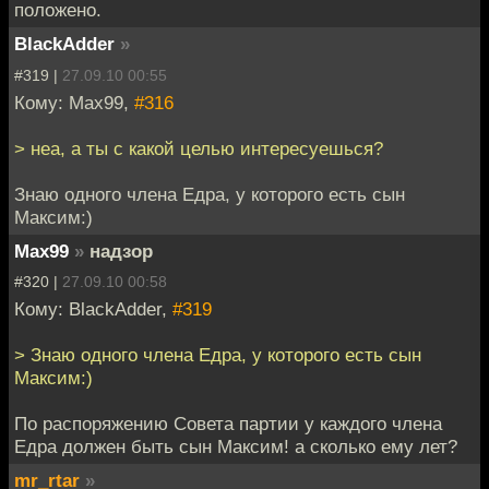
положено.
BlackAdder
»
#319 |
27.09.10 00:55
Кому: Max99,
#316
> неа, а ты с какой целью интересуешься?
Знаю одного члена Едра, у которого есть сын
Максим:)
Max99
»
надзор
#320 |
27.09.10 00:58
Кому: BlackAdder,
#319
> Знаю одного члена Едра, у которого есть сын
Максим:)
По распоряжению Совета партии у каждого члена
Едра должен быть сын Максим! а сколько ему лет?
mr_rtar
»