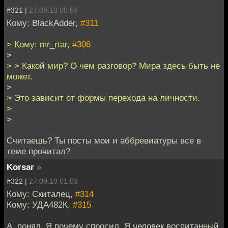
#321 |
27.09.10 00:59
Кому: BlackAdder,
#311
> Кому: mr_rtar,
#306
>
> > Какой мир? О чем разговор? Мира здесь быть не
может.
>
> Это зависит от формы перехода на личности.
>
>
Считаешь? Ты посты мои и аббревиатуры все в
теме прочитал?
Korsar
»
#322 |
27.09.10 01:03
Кому: Скиталец,
#314
Кому: УДА482К,
#315
А, понял. Я почему спросил. Я человек воспитанный