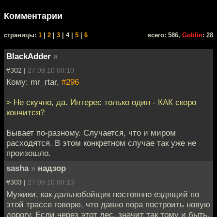
Комментарии
cтраницы:
1
|
2
|
3
| 4 |
5
|
6
всего: 586,
Goblin
: 28
BlackAdder
»
#302 |
27.09.10 00:10
Кому: mr_rtar,
#296
> Не скучно, да. Интерес только один - КАК скоро
кончится?
Бывает по-разному. Случается, что и миром
расходятся. В этом конкретном случае так уже не
произошло.
sasha
»
надзор
#303 |
27.09.10 00:13
Мужики, как дальнобойщик постоянно ездящий по
этой трассе говорю, что давно пора построить новую
дорогу. Если через этот лес, значит так тому и быть.