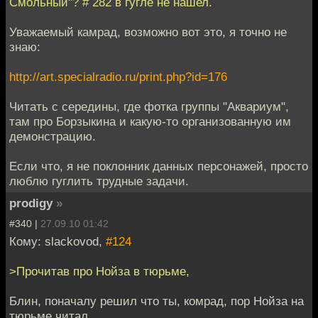
Смольный"? # 282 в гугле не нашел.
Уважаемый камрад, возможно вот это, я точно не
знаю:
http://art.specialradio.ru/print.php?id=176
Читать с середины, где фотка группы "Аквариум",
там про Борзыкина и какую-то организованную им
демонстрацию.
Если что, я не поклонник данных персонажей, просто
люблю гуглить трудные задачи.
prodigy
»
#340 |
27.09.10 01:42
Кому: slackovod,
#124
>Прочитав про Нойза в тюрьме,
Блин, поначалу решил что ты, комрад, пор Нойза на
тюрьме читал.