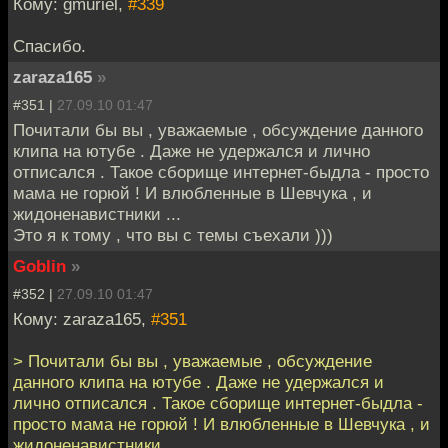
Кому: gmuriel,
#339
Спасибо.
zaraza165
»
#351 |
27.09.10 01:47
Почитали бы вы , уважаемые , обсуждение данного
клипа на ютубе . Даже не удержался и лично
отписался . Такое сборище интернет-быдла - просто
мама не горюй ! И влюбленные в Шевчука , и
жидоненавистники ...
Это я к тому , что вы с темы съехали )))
Goblin
»
#352 |
27.09.10 01:47
Кому: zaraza165,
#351
> Почитали бы вы , уважаемые , обсуждение
данного клипа на ютубе . Даже не удержался и
лично отписался . Такое сборище интернет-быдла -
просто мама не горюй ! И влюбленные в Шевчука , и
жидоненавистники ...