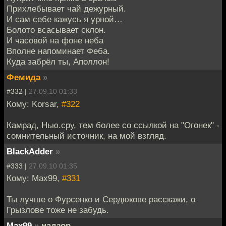
Прихлебывает чай дежурный.
И сам себе кажусь я урной…
Болото всасывает склон.
И часовой на фоне неба
Вполне напоминает Феба.
Куда забрёл ты, Аполлон!
Фемида
»
#332 |
27.09.10 01:33
Кому: Korsar,
#322
Камрад, Нью.сру, тем более со ссылкой на "Огонек" -
сомнительный источник, на мой взгляд.
BlackAdder
»
#333 |
27.09.10 01:35
Кому: Max99,
#331
Ты лучше о Фурсенко и Сердюкове расскажи, о
Грызлове тоже не забудь.
Max99
»
надзор