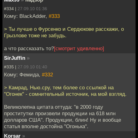
#334 |
27.09.10 01:36
Кому: BlackAdder,
#333
> Ты лучше о Фурсенко и Сердюкове расскажи, о
Грызлове тоже не забудь.
а что рассказать то?
[смотрит удивленно]
SirJuffin
»
#335 |
27.09.10 01:40
Кому: Фемида,
#332
> Камрад, Нью.сру, тем более со ссылкой на
"Огонек" - сомнительный источник, на мой взгляд.
Великолепна цитата оттуда: "в 2000 году
проститутки произвели продукции на 618 млн
долларов США". Продукции, блин! Ну и вообще
статья вполне достойна "Огонька".
Korsar
»