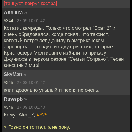
[танцует вокруг костра]
Алёшка
»
#344 |
27.09.10 01:42
Кстати, камрады. Только что смотрел "Брат 2" и
очень обрадовался, когда понял, что таксист,
который встречает Данилу в американском
аэропорту - это один из двух русских, которые
Кристофера Молтисанте избили по приказу
Джуниора в первом сезоне "Семьи Сопрано". Тесен
киношный мир!
SkyMan
»
#345 |
27.09.10 01:42
клип довольно унылый и песня не очень.
Ruwspb
»
#346 |
27.09.10 01:43
Кому: Alec_Z,
#325
> Говно он топтал, а не зону.