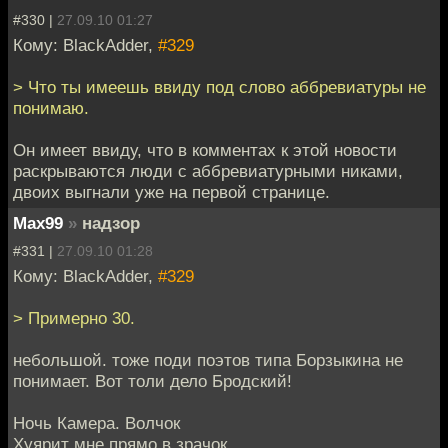
#330 |
27.09.10 01:27
Кому: BlackAdder,
#329
> Что ты имеешь ввиду под слово аббревиатуры не
понимаю.
Он имеет ввиду, что в комментах к этой новости
раскрываются люди с аббревиатурными никами,
двоих выгнали уже на первой странице.
Max99
»
надзор
#331 |
27.09.10 01:28
Кому: BlackAdder,
#329
> Примерно 30.
небольшой. тоже поди поэтов типа Борзыкина не
понимает. Вот толи дело Бродский!
Ночь Камера. Волчок
Хуярит мне прямо в зрачок.