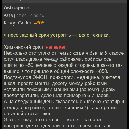
Astrogen
»
#318 |
27.09.10 00:54
Кому: GrUm,
#305
> несогласный срач устроить — дело техники.
Химкинский срач
[напевает]
Несколько отступлю от темы: когда я был в 6 классе,
случилась драка между районами, собиралось
пойти по ~50 человек с каждой стороны, а как-то так
вышло, что пришло в общей сложности ~850.
Подтянулся ОМОН, психологи, медицина, учителя
школ, просто менты, дорогу между районами
уставили пожарными машинами (зачем?). Драку
предотвратили, дело шло примерно 6-7 часов.
А на следующий день оказалось обнесено квартир и
складов по району в три с лишним(!) раза против
обычной статистики.
Я это к тому, что пока все смотрят на сабж -
наверное где-то сделали что-то, о чем знать не