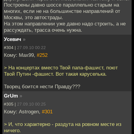
Построены давно шоссе параллельно старым на
многих, если не на большинстве направлений от
Москвы, это автострады.
На этом направлении уже давно надо строить, а не
рассуждать, трасса очень нужна.
Усевич
»
#304 |
27.09.10 00:22
Кому: Max99,
#252
> На концертах вместо Твой папа-фашист, поют
Твой Путин -фашист. Вот такая каруселька.
Творец боится нести Правду???
GrUm
»
#305 |
27.09.10 00:25
Кому: Astrogen,
#301
> И, что характерно - раздута на ровном месте из
ничего.