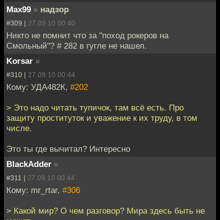
Max99
»
надзор
#309 |
27.09.10 00:40
Никто не помнит что за "поход рокеров на
Смольный"? # 282 в гугле не нашел.
Korsar
»
#310 |
27.09.10 00:44
Кому: УДА482К,
#202
> Это надо читать тупичок, там всё есть. Про
защиту проституток и уважение к их труду, в том
числе.
Это ты где вычитал? Интересно
BlackAdder
»
#311 |
27.09.10 00:44
Кому: mr_rtar,
#306
> Какой мир? О чем разговор? Мира здесь быть не