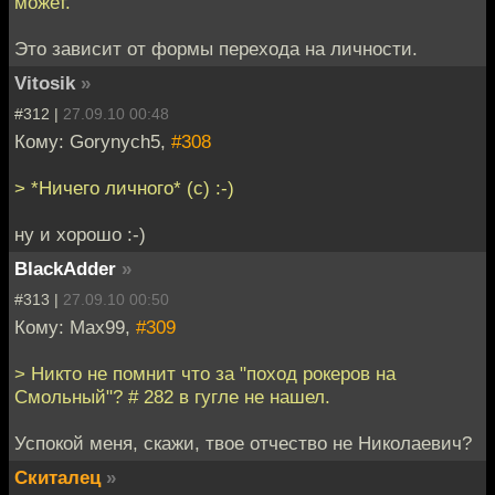
может.
Это зависит от формы перехода на личности.
Vitosik
»
#312 |
27.09.10 00:48
Кому: Gorynych5,
#308
> *Ничего личного* (с) :-)
ну и хорошо :-)
BlackAdder
»
#313 |
27.09.10 00:50
Кому: Max99,
#309
> Никто не помнит что за "поход рокеров на
Смольный"? # 282 в гугле не нашел.
Успокой меня, скажи, твое отчество не Николаевич?
Скиталец
»