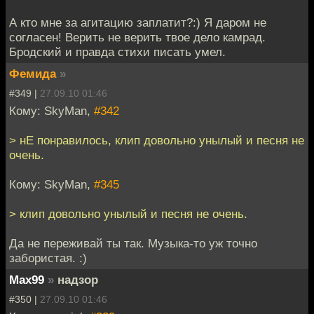
А кто мне за агитацию заплатит?:) Я даром не
согласен! Верить не верить твое дело камрад.
Бродский и правда стихи писать умел.
Фемида
»
#349 |
27.09.10 01:46
Кому: SkyMan,
#342
> нЕ понравилось, клип довольно унылый и песня не
очень.
Кому: SkyMan,
#345
> клип довольно унылый и песня не очень.
Да не переживай ты так. Музыка-то уж точно
забористая. :)
Max99
»
надзор
#350 |
27.09.10 01:46