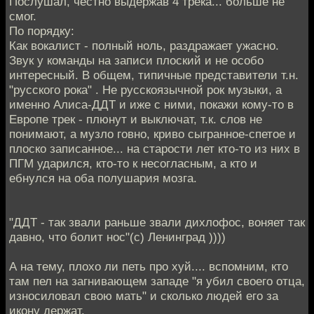
Послушал, честно выдержав 4 трека... больше не
смог.
По порядку:
Как вокалист - полный ноль, раздражает ужасно.
Звук у команды на записи плоский и не особо
интересный. В общем, типичные представители т.н.
"русского рока" . Не русскоязычной рок музыки, а
именно Алиса-ДДТ и иже с ними, покажи кому-то в
Европе трек - плюнут и выключат, т.к. слов не
понимают, а музло говно, криво сыгранное-спетое и
плоско записанное... на старости лет кто-то из них в
ПГМ ударился, кто-то к несогласным, а кто и
ебнулся на оба полушария мозга.
"ДДТ - так звали раньше звали дихлофос, воняет так
давно, что болит нос"(с) Ленинград ))))
А на тему, плохо ли петь про хуй.... вспомним, кто
там пел на загнивающем западе "я убил своего отца,
износиловал свою мать" и сколько людей его за
икону держат.