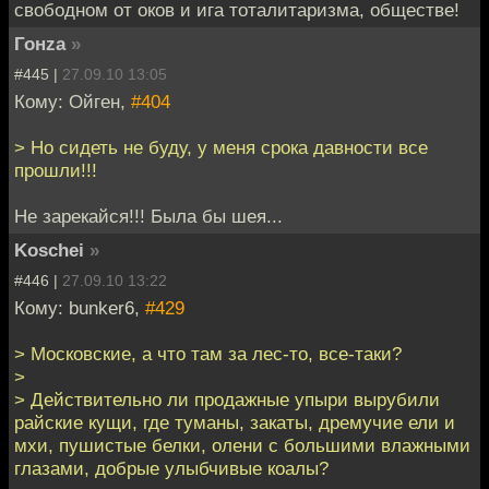
свободном от оков и ига тоталитаризма, обществе!
Гонzа
»
#445 |
27.09.10 13:05
Кому: Ойген,
#404
> Но сидеть не буду, у меня срока давности все
прошли!!!
Не зарекайся!!! Была бы шея...
Koschei
»
#446 |
27.09.10 13:22
Кому: bunker6,
#429
> Московские, а что там за лес-то, все-таки?
>
> Действительно ли продажные упыри вырубили
райские кущи, где туманы, закаты, дремучие ели и
мхи, пушистые белки, олени с большими влажными
глазами, добрые улыбчивые коалы?