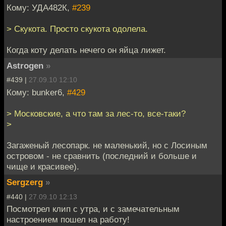
Кому: УДА482К,
#239
> Скукота. Просто скукота одолела.
Когда коту делать нечего он яйца лижет.
Astrogen
»
#439 |
27.09.10 12:10
Кому: bunker6,
#429
> Московские, а что там за лес-то, все-таки?
>
Загаженый лесопарк. не маленький, но с Лосиным
островом - не сравнить (последний и больше и
чище и красивее).
Sergzerg
»
#440 |
27.09.10 12:13
Посмотрел клип с утра, и с замечательным
настроением пошел на работу!