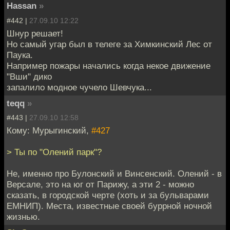
Hassan
»
#442 |
27.09.10 12:22
Шнур решает!
Но самый угар был в телеге за Химкинский Лес от
Паука.
Например пожары начались когда некое движение
"Вши" дико
запалило модное чучело Шевчука...
teqq
»
#443 |
27.09.10 12:58
Кому: Мурыгинский,
#427
> Ты по "Олений парк"?
Не, именно про Булонский и Винсенский. Олений - в
Версале, это на юг от Парижу, а эти 2 - можно
сказать, в городской черте (хоть и за бульварами
ЕМНИП). Места, известные своей буррной ночной
жизнью.