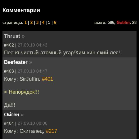
Комментарии
cтраницы:
1
|
2
|
3
|
4
| 5 |
6
всего: 586,
Goblin
: 28
Thrust
»
#402 |
27.09.10 04:43
Песня-чистый атомный угар!Хим-кин-ский лес!
Beefeater
»
#403 |
27.09.10 04:47
Кому: SirJuffin,
#401
> Непорядок!!!
Да!!!
Ойген
»
#404 |
27.09.10 08:06
Кому: Скиталец,
#217