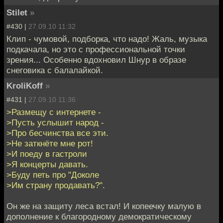
Stilet
»
#430 |
27.09.10 11:32
Клип - чумовой, подборка, что надо! Жаль, музыка
подкачала, но это с профессиональной точки
зрения... Особенно вдохновил Шнур в образе
снеговика с балалайкой.
KroliKoff
»
#431 |
27.09.10 11:36
>Размещу с интернете -
>Пусть услышит народ -
>Про бесчинства все эти.
>Не заткнёте мне рот!
>И поеду в гастроли
>Я концерты давать.
>Буду петь про "Доколе
>Им страну продавать?".
Он же на защиту леса встал! И копеечку малую в
дополнение к благородному демократическому