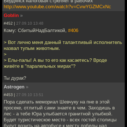
Бердянск налоговая стреляет в рабочих
http://www.youtube.com/watch?v=CvwYGZMCxNc
Goblin
»
#452 |
27.09.10 13:48
Кому: СбитыйНадБалтикой,
#406
> Вот лично меня данный талантливый исполнитель
назвал тупым животным.
>
> Елы-палы! А вы то его как касаетесь? Вроде
живёте в "паралельных мирах"?
Ты дурак?
Astrogen
»
#453 |
27.09.10 13:51
Пора сделать мемориал Шевчуку на пне в этой
просеке, отлитый сами знаете в чем. Заходишь в
лес - а тебе Юра улыбается гранитной улыбкой.
Будет туристическое место - всех гостей столицы
будут возить на автобусе к месту победы над