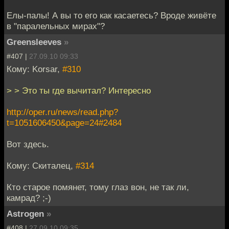
Елы-палы! А вы то его как касаетесь? Вроде живёте
в "паралельных мирах"?
Greensleeves
»
#407 |
27.09.10 09:33
Кому: Korsar,
#310
> > Это ты где вычитал? Интересно
http://oper.ru/news/read.php?
t=1051606450&page=24#2484
Вот здесь.
Кому: Скиталец,
#314
Кто старое помянет, тому глаз вон, не так ли,
камрад? ;-)
Astrogen
»
#408 |
27.09.10 09:35