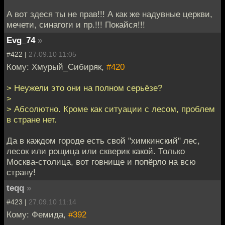
А вот здеся ты не прав!!! А как же надувные церкви,
мечети, синагоги и пр.!!! Покайся!!!
Evg_74
»
#422 |
27.09.10 11:05
Кому: Хмурый_Сибиряк,
#420
> Неужели это они на полном серьёзе?
>
> Абсолютно. Кроме как ситуации с лесом, проблем
в стране нет.
Да в каждом городе есть свой "химкинский" лес,
лесок или рощица или скверик какой. Только
Москва-столица, вот говнище и попёрло на всю
страну!
teqq
»
#423 |
27.09.10 11:14
Кому: Фемида,
#392