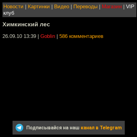
Новости
|
Картинки
|
Видео
|
Переводы
|
Магазин
|
VIP
клуб
Химкинский лес
26.09.10 13:39
|
Goblin
|
586 комментариев
Подписывайся на наш
канал в Telegram