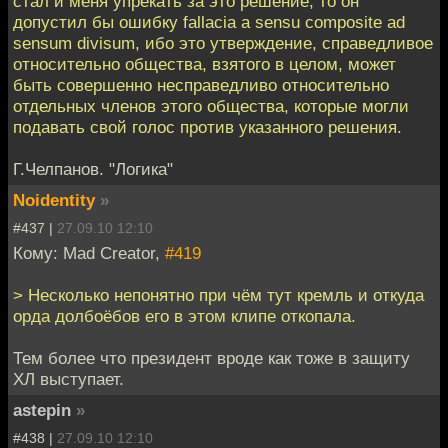
стал и меня упрекать за это решение, то он
допустил бы ошибку fallacia a sensu composite ad
sensum divisum, ибо это утверждение, справедливое
относительно общества, взятого в целом, может
быть совершенно несправедливо относительно
отдельных членов этого общества, которые могли
подавать свой голос против указанного решения.
Г.Челпанов. "Логика"
Noidentity
»
#437 |
27.09.10 12:10
Кому: Mad Creator,
#419
> Несколько непонятно при чём тут кремль и откуда
орда долбоёбов его в этом клипе откопала.
Тем более что президент вроде как тоже в защиту
ХЛ выступает.
astepin
»
#438 |
27.09.10 12:10