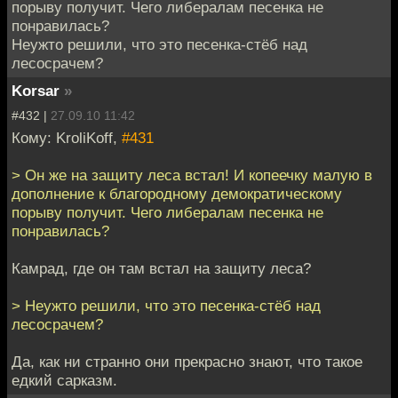
порыву получит. Чего либералам песенка не
понравилась?
Неужто решили, что это песенка-стёб над
лесосрачем?
Korsar
»
#432 |
27.09.10 11:42
Кому: KroliKoff,
#431
> Он же на защиту леса встал! И копеечку малую в
дополнение к благородному демократическому
порыву получит. Чего либералам песенка не
понравилась?
Камрад, где он там встал на защиту леса?
> Неужто решили, что это песенка-стёб над
лесосрачем?
Да, как ни странно они прекрасно знают, что такое
едкий сарказм.