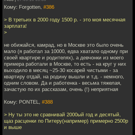
Кому: Forgotten,
#386
> В третьих в 2000 году 1500 р. - это моя месячная
зарплата!
>
не обижайся, камрад, но в Москве это было очень
мало (я работал за 10000, едва хватало одному при
своей квартире и родителях), а девчонки из моего
примера работали в Москве, то есть - на круг у них
выходило в месяц ~25-30 косарей чистыми - за
квартиру отдай, на родину вышли и т.д. - немного,
одним словом. Да и работенка - весьма тяжелая,
зачастую по их рассказам, очень (!) неприятная
Кому: PONTEL,
#388
> Ну ты это не сравнивай 2000ый год и десятый,
щаз расценки по Питеру(например) примерно 2500р
и выше