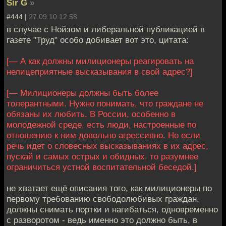
Sir G
»
#444 |
27.09.10 12:58
в случае с Нойзом и либеральной публикацией в
газете "Труд" особо добивает вот это, цитата:
[— А как должны милиционеры реагировать на
нелицеприятные высказывания в свой адрес?]
[— Милиционеры должны быть более
толерантными. Нужно понимать, что граждане не
обязаны их любить. В России, особенно в
молодежной среде, есть люди, настроенные по
отношению к ним довольно агрессивно. Но если
речь идет о словесных высказываниях в их адрес,
пускай и самых острых и обидных, то разумнее
ограничиться устной воспитательной беседой.]
не хватает ещё описания того, как милиционеры по
первому требованию свободолюбивых граждан,
должны снимать портки и нагибаться, одновременно
с разворотом - ведь именно это должно быть, в