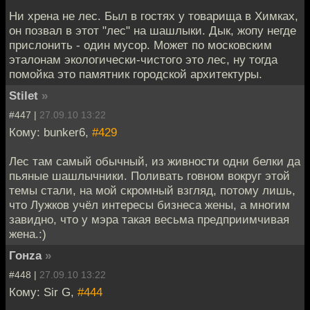
Ни хрена не лес. Был в гостях у товарища в Химках,
он позвал в этот "лес" на шашлыки. Дык, жопу негде
прислонить - один мусор. Может по московским
эталонам экологически-чистого это лес, ну тогда
помойка это памятник городской архитектуры.
Stilet
»
#447 |
27.09.10 13:22
Кому: bunker6,
#429
Лес там самый обычный, из живности одни белки да
пьяные шашлычники. Поливать говном вокруг этой
темы стали, на мой скромный взгляд, потому лишь,
что Лужков учёл интересы бизнеса жены, а многим
завидно, что у мэра такая весьма предприимчивая
жена.:)
Гонzа
»
#448 |
27.09.10 13:22
Кому: Sir G,
#444