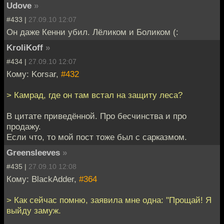
Udove
»
#433 |
27.09.10 12:07
Он даже Кенни убил. Лёликом и Боликом (:
KroliKoff
»
#434 |
27.09.10 12:07
Кому: Korsar,
#432
> Камрад, где он там встал на защиту леса?
В цитате приведённой. Про бесчинства и про
продажу.
Если что, то мой пост тоже был с сарказмом.
Greensleeves
»
#435 |
27.09.10 12:08
Кому: BlackAdder,
#364
> Как сейчас помню, заявила мне одна: "Прощай! Я
выйду замуж.