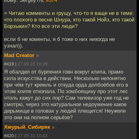
Кому: SergeyTN,
#374
> Читаю комменты и грущу, что-то я ваще не в теме:
что плохого в песне Шнура, кто такой Нойз, кто такой
Борзыкин? Кто все эти люди?
если б не коменты, я б тоже о них никогда не
узнал)).
Mad Creator
»
#419 |
27.09.10 10:39
Я обалдел от бурления говн вокруг клипа, прамо
сила искусства в действии. Несколько непонятно
при чём тут кремль и откуда орда долбоёбов его в
этом клипе откопала. По зомбоящику про этот лес
чтоль кажут до сих пор? Сам телевизор уже год не
смотрю, через это натуральное недоумение какое
дерьмище в головах у людей плещется! Неужели
это они на полном серьёзе?
Хмурый_Сибиряк
»
#420 |
27.09.10 10:43