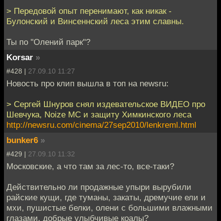
> Передовой опыт перенимают, как никак -
Булонский и Винсеннский леса этим славны.
Ты по "Олений парк"?
Korsar
»
#428 |
27.09.10 11:27
Новость про клип вышла в топ на newsru:
> Сергей Шнуров снял издевательское ВИДЕО про
Шевчука, Noize MC и защиту Химкинского леса
http://newsru.com/cinema/27sep2010/lenkreml.html
bunker6
»
#429 |
27.09.10 11:32
Московские, а что там за лес-то, все-таки?
Действительно ли продажные упыри вырубили
райские кущи, где туманы, закаты, дремучие ели и
мхи, пушистые белки, олени с большими влажными
глазами, добрые улыбчивые коалы?