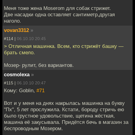
Меня тоже жена Moserom для собак стрижет.
Две насадки одна оставляет сантиметр,другая
наголо.
vovan3312
»
#114 |
06.10.10 20:45
> Отличная машинка. Всем, кто стрижёт башку —
брать смело.
Мозер- рулит, без вариантов.
cosmolexa
»
#115 |
06.10.10 20:47
Кому: Goblin,
#71
Вот и у меня на днях накрылась машинка на букву
"Пх", 5 лет прослужила. Кстати, бороду стричь ею
было грустное удовольствие, щетина жёсткая,
машина её закусывала. Придётся бечь в магазин за
беспроводным Мозером.