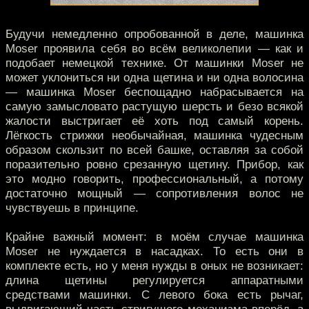
Будучи немедленно опробованной в деле, машинка
Moser проявила себя во всём великолепии — как и
подобает немецкой технике. От машинки Moser не
может уклониться ни одна щетина и ни одна волосина
— машинка Moser беспощадно набрасывается на
самую замысловато растущую шерсть и безо всякой
жалости выстригает её хоть под самый корень.
Лёгкость стрижки необычайная, машинка чудесным
образом скользит по всей башке, оставляя за собой
поразительно ровно срезанную щетину. Прибор, как
это модно говорить, профессиональный, а потому
достаточно мощный — сопротивления волос не
чувствуешь в принципе.
Крайне важный момент: в моём случае машинка
Moser не нуждается в насадках. То есть они в
комплекте есть, но у меня нужды в оных не возникает:
длина щетины регулируется аппаратными
средствами машинки. С левого бока есть рычаг,