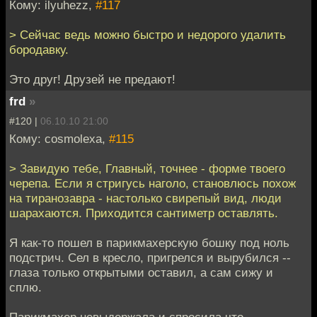
Кому: ilyuhezz,
#117
> Сейчас ведь можно быстро и недорого удалить
бородавку.
Это друг! Друзей не предают!
frd
»
#120 |
06.10.10 21:00
Кому: cosmolexa,
#115
> Завидую тебе, Главный, точнее - форме твоего
черепа. Если я стригусь наголо, становлюсь похож
на тиранозавра - настолько свирепый вид, люди
шарахаются. Приходится сантиметр оставлять.
Я как-то пошел в парикмахерскую бошку под ноль
подстрич. Сел в кресло, пригрелся и вырубился --
глаза только открытыми оставил, а сам сижу и
сплю.
Парикмахер невыдержала и спросила что