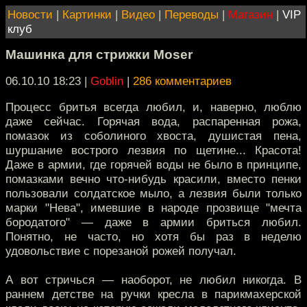
Новости
|
Картинки
|
Видео
|
Переводы
|
Магазин
|
VIP
клуб
Машинка для стрижки Moser
06.10.10 18:23
|
Goblin
|
286 комментариев
Процесс бритья всегда любил, и, наверно, люблю
даже сейчас. Горячая вода, распаренная рожа,
помазок из соболиного хвоста, душистая пена,
шуршание вострого лезвия по щетине... Красота!
Даже в армии, где горячей воды не было в принципе,
помазками вечно что-нибудь красили, вместо пенки
пользовали солдатское мыло, а лезвия были только
марки "Нева", имевшие в народе прозвище "мечта
бородатого" — даже в армии бриться любил.
Понятно, не часто, но хотя бы раз в неделю
удовольствие с порезаной рожей получал.
А вот стричься — наоборот, не любил никогда. В
раннем детстве на ручки кресла в парикмахерской