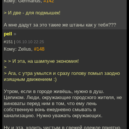
Кому: Germanus,
#142
> И две - для подмышек!
А мне дадут за это такие же штаны как у тебя???
pell
»
#151 |
06.10.10 22:25
Кому: Zelius,
#148
> > И эта, на шампуне экономия!
>
> Ага, с утра умылся и сразу голову помыл заодно
изящным движением :)
Утром, если в городе живёшь, нужно в душ.
Целиком. Люди, окружающие городского жителя, не
виноваты перед ним в том, что ему лень
собственную вонь ежедневно смывать в
канализацию. Нужно уважать окружающих.
Ну и эта, ходить чистым в свежей одежде приятно.