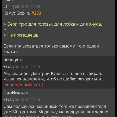
#144 |
06.10.10 22:19
Кому: Goblin,
#133
> Бери три: для головы, для лобка и для ануса.
>
> Не прогадаешь.
Если пользоваться только самому, то и одной
хватит.
nikislyi
»
#145 |
06.10.10 22:19
Ай, спасибо, Дмитрий Юрич, а то все выбирал,
какая понадежней и, чтоб не шибко разориться.
[побежал покупать]
ПолВиста
»
#146 |
06.10.10 22:19
Сам пользуюсь машинкой того же производителя
уже 3й год тому. Модель у меня другая, помладше,