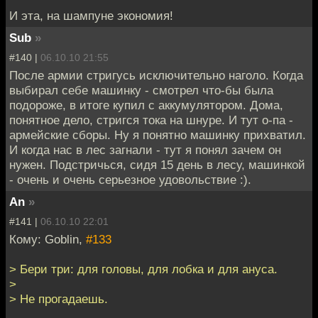
И эта, на шампуне экономия!
Sub
»
#140 |
06.10.10 21:55
После армии стригусь исключительно наголо. Когда
выбирал себе машинку - смотрел что-бы была
подороже, в итоге купил с аккумулятором. Дома,
понятное дело, стригся тока на шнуре. И тут о-па -
армейские сборы. Ну я понятно машинку прихватил.
И когда нас в лес загнали - тут я понял зачем он
нужен. Подстричься, сидя 15 день в лесу, машинкой
- очень и очень серьезное удовольствие :).
An
»
#141 |
06.10.10 22:01
Кому: Goblin,
#133
> Бери три: для головы, для лобка и для ануса.
>
> Не прогадаешь.