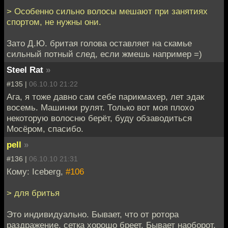
> Особенно сильно волосы мешают при занятиях
спортом, не нужны они.
Зато Д.Ю. бритая голова оставляет на скамье
сильный потный след, если жмешь например =)
Steel Rat
»
#135 |
06.10.10 21:22
Ага, я тоже давно сам себе парикмахер, лет эдак
восемь. Машинки рулят. Только вот моя плохо
некоторую волосню берёт, буду обзаводиться
Мосёром, спасибо.
pell
»
#136 |
06.10.10 21:31
Кому: Iceberg,
#106
> для бритья
Это индивидуально. Бывает, что от ротора
раздражение, сетка хорошо бреет. Бывает наоборот.