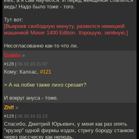
Йех, а я сам научился. И перед женщиной спалился
ведь! Надо было тоже - того.
Тут вот:
[Выкроив свободную минуту, разжился немецкой
машинкой Moser 1400 Edition. Хорошую, зелёную.]
Несогласованно как-то что ли.
Goblin
»
#128 |
06.10.10 21:07
Кому: Калхас,
#121
> А на лобке также лихо срезает?
И вокруг ануса - тоже.
Zhff
»
#129 |
06.10.10 21:13
Спасибо, Дмитрий Юрьевич, у меня как раз опять
"крузер" одной фирмы издох, стригу бороду станком
через рассческу как нелюдь.