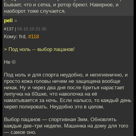
Бывает, что и сетка, и ротор бреют. Наверное, и
наоборот тоже случается.
pell
»
#137 |
06.10.10 21:36
Кому: frd,
#118
> Под ноль -- выбор пацанов!
Не ©
Под ноль и для спорта неудобно, и негигиенично, и
просто кожа головы ничем не защищена вообще
никак. Ну и через два дня после бритья нарастает
липучка на б0шке, что наволочка на её
наматывается за ночь. Если налысо, то каждый день
череп полировать. Неудобно это в целом.
Выбор пацанов — спортивная 3мм. Обновлять
каждые две–три недели. Машинка на дому для того
— самое оно.