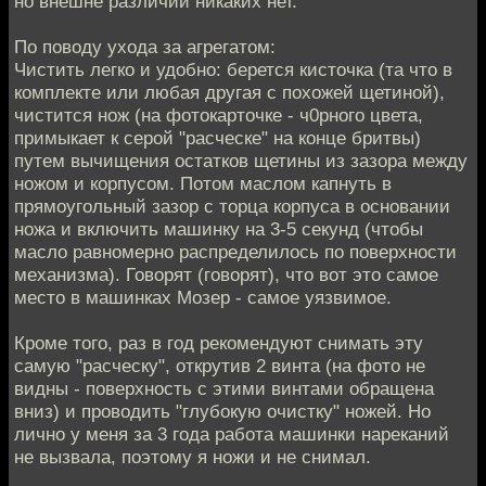
но внешне различий никаких нет.
По поводу ухода за агрегатом:
Чистить легко и удобно: берется кисточка (та что в
комплекте или любая другая с похожей щетиной),
чистится нож (на фотокарточке - ч0рного цвета,
примыкает к серой "расческе" на конце бритвы)
путем вычищения остатков щетины из зазора между
ножом и корпусом. Потом маслом капнуть в
прямоугольный зазор с торца корпуса в основании
ножа и включить машинку на 3-5 секунд (чтобы
масло равномерно распределилось по поверхности
механизма). Говорят (говорят), что вот это самое
место в машинках Мозер - самое уязвимое.
Кроме того, раз в год рекомендуют снимать эту
самую "расческу", открутив 2 винта (на фото не
видны - поверхность с этими винтами обращена
вниз) и проводить "глубокую очистку" ножей. Но
лично у меня за 3 года работа машинки нареканий
не вызвала, поэтому я ножи и не снимал.