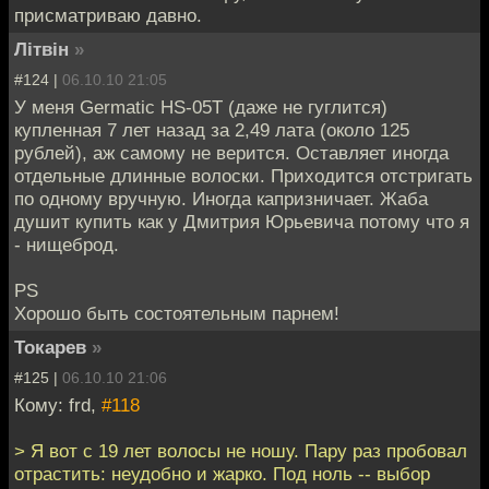
присматриваю давно.
Лiтвiн
»
#124 |
06.10.10 21:05
У меня Germatic HS-05T (даже не гуглится)
купленная 7 лет назад за 2,49 лата (около 125
рублей), аж самому не верится. Оставляет иногда
отдельные длинные волоски. Приходится отстригать
по одному вручную. Иногда капризничает. Жаба
душит купить как у Дмитрия Юрьевича потому что я
- нищеброд.
PS
Хорошо быть состоятельным парнем!
Токарев
»
#125 |
06.10.10 21:06
Кому: frd,
#118
> Я вот с 19 лет волосы не ношу. Пару раз пробовал
отрастить: неудобно и жарко. Под ноль -- выбор