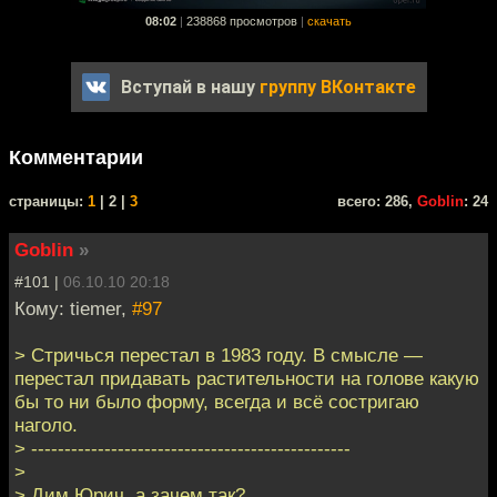
08:02
|
238868 просмотров
|
скачать
Вступай в нашу
группу ВКонтакте
Комментарии
cтраницы:
1
| 2 |
3
всего: 286,
Goblin
: 24
Goblin
»
#101 |
06.10.10 20:18
Кому: tiemer,
#97
> Стричься перестал в 1983 году. В смысле —
перестал придавать растительности на голове какую
бы то ни было форму, всегда и всё состригаю
наголо.
> ------------------------------------------------
>
> Дим Юрич, а зачем так?