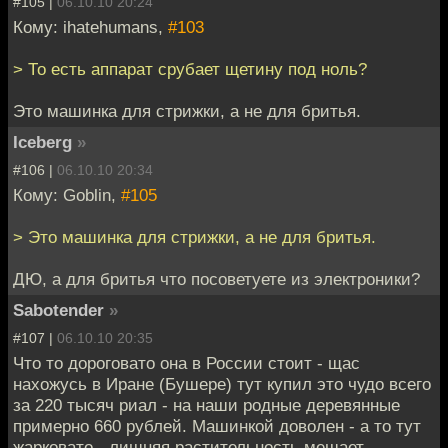
#105 |
06.10.10 20:24
Кому: ihatehumans,
#103
> То есть аппарат срубает щетину под ноль?
Это машинка для стрижки, а не для бритья.
Iceberg
»
#106 |
06.10.10 20:34
Кому: Goblin,
#105
> Это машинка для стрижки, а не для бритья.
ДЮ, а для бритья что посоветуете из электроники?
Sabotender
»
#107 |
06.10.10 20:35
Что то дороговато она в России стоит - щас
нахожусь в Иране (Бушере) тут купил это чудо всего
за 220 тысяч риал - на наши родные деревянные
примерно 660 рублей. Машинкой доволен - а то тут
жарковато - лишняя растительность мешает.