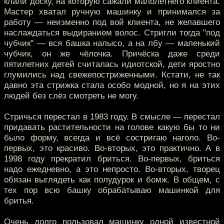
клали доску, на которую сажали малолетнего клиента.
Мастер хватал ручную машинку и принимался за
работу — неизменно под вой клиента, не желавшего
наслаждаться выдиранием волос. Стригли тогда "под
чубчик" — вся башка налысо, а на лбу — маленький
чубчик, он же чёлочка. Причёска даже среди
пятилетних детей считалась идиотской, дети яростно
глумились над свежепостриженными. Кстати, не так
давно эта стрижка стала особо модной, но я на этих
людей без слёз смотреть не могу.
Стричься перестал в 1983 году. В смысле — перестал
придавать растительности на голове какую бы то ни
было форму, всегда и всё состригаю наголо. Во-
первых, это красиво. Во-вторых, это практично. А в
1998 году прекратил бриться. Во-первых, бриться
надо ежедневно, а это непросто. Во-вторых, творец
обязан выглядеть как полудурок и бомж. В общем, с
тех пор всю башку обрабатываю машинкой для
бритья.
Очень долго пользовал машинку одной известной