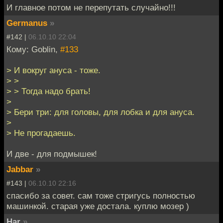
И главное потом не перепутать случайно!!!
Germanus
»
#142 |
06.10.10 22:04
Кому: Goblin,
#133
> И вокруг ануса - тоже.
> >
> > Тогда надо брать!
>
> Бери три: для головы, для лобка и для ануса.
>
> Не прогадаешь.
И две - для подмышек!
Jabbar
»
#143 |
06.10.10 22:16
спасибо за совет. сам тоже стригусь полностью
машинкой. старая уже достала. куплю мозер )
Har
»