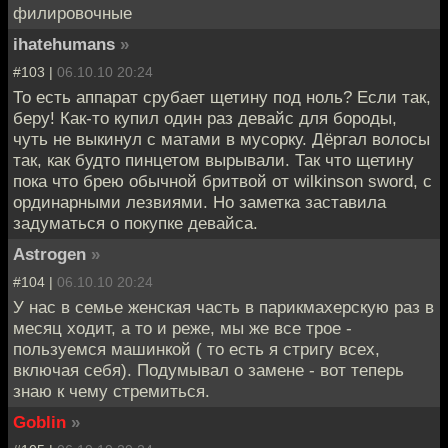
филировочные
ihatehumans
»
#103 |
06.10.10 20:24
То есть аппарат срубает щетину под ноль? Если так,
беру! Как-то купил один раз девайс для бороды,
чуть не выкинул с матами в мусорку. Дёргал волосы
так, как будто пинцетом вырывали. Так что щетину
пока что брею обычной бритвой от wilkinson sword, с
ординарными лезвиями. Но заметка заставила
задуматься о покупке девайса.
Astrogen
»
#104 |
06.10.10 20:24
У нас в семье женская часть в парикмахерскую раз в
месяц ходит, а то и реже, мы же все трое -
пользуемся машинкой ( то есть я стригу всех,
включая себя). Подумывал о замене - вот теперь
знаю к чему стремиться.
Goblin
»