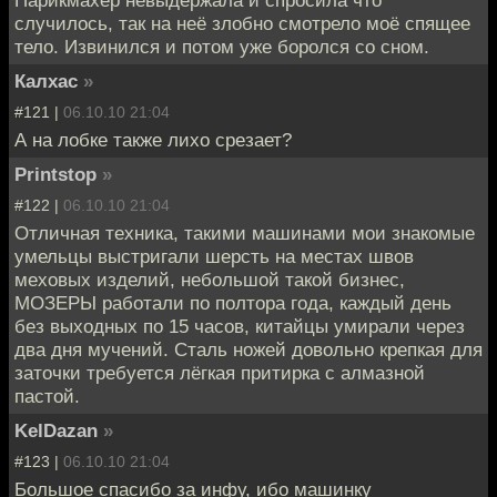
случилось, так на неё злобно смотрело моё спящее
тело. Извинился и потом уже боролся со сном.
Калхас
»
#121 |
06.10.10 21:04
А на лобке также лихо срезает?
Printstop
»
#122 |
06.10.10 21:04
Отличная техника, такими машинами мои знакомые
умельцы выстригали шерсть на местах швов
меховых изделий, небольшой такой бизнес,
МОЗЕРЫ работали по полтора года, каждый день
без выходных по 15 часов, китайцы умирали через
два дня мучений. Сталь ножей довольно крепкая для
заточки требуется лёгкая притирка с алмазной
пастой.
KelDazan
»
#123 |
06.10.10 21:04
Большое спасибо за инфу, ибо машинку