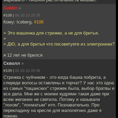
Goblin
»
#108 |
06.10.10 20:35
Кому: Iceberg,
#106
> Это машинка для стрижки, а не для бритья.
>
> ДЮ, а для бритья что посоветуете из электроники?
я 12 лет не брился
Скволл
»
#109 |
06.10.10 20:36
Стрижка с чубчиком - это когда башка побрита, а
спереди волосы оставлены и торчат? У нас это одна
из самых "пацанских" стрижек была, выбор братвы и
все дела. Мне же с моими кудрями такая даже при
всем желании не светила. Потому и называли
"лохом", "лохматым" итп. Познавательно. Про
перекладину на кресле для малолетних даже я
помню.