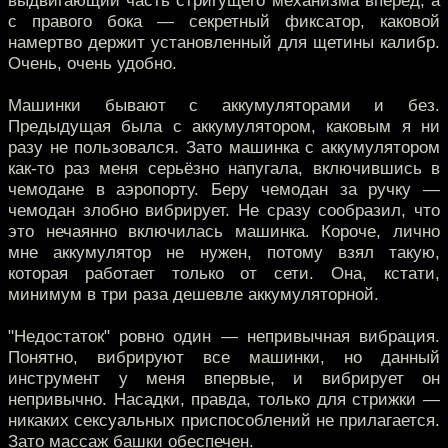
выдвигающий часть стригущего механизма вперёд, а
с правого бока — секретный фиксатор, каковой
намертво держит установленный для щетины калибр.
Очень, очень удобно.
Машинки бывают с аккумуляторами и без.
Предыдущая была с аккумулятором, каковым я ни
разу не пользовался. Зато машинка с аккумулятором
как-то раз меня серьёзно напугала, включившись в
чемодане в аэропорту. Беру чемодан за ручку —
чемодан злобно вибрирует. Не сразу сообразил, что
это нечаянно включилась машинка. Короче, лично
мне аккумулятор не нужен, потому взял такую,
которая работает только от сети. Она, кстати,
минимум в три раза дешевле аккумуляторной.
"Недостаток" ровно один — непривычная вибрация.
Понятно, вибрируют все машинки, но данный
инструмент у меня впервые, и вибрирует он
непривычно. Насадки, правда, только для стрижки —
никаких сексуальных приспособлений не прилагается.
Зато массаж башки обеспечен.