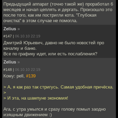
Предыдущий аппарат (точно такой же) проработал 6
месяцев и начал цеплять и дергать. Произошло это
после того, как им постригли кота. "Глубокая
очистка" в этом случае не помогла.
Zelius
»
#147 |
06.10.10 22:19
Дмитрий Юрьевич, давно не было новостей про
качалку и баню.
Все по графику идет, или есть послабления?
Zelius
»
#148 |
06.10.10 22:19
Кому: pell,
#139
> А, я как раз так стригусь. Самая удобная причёска.
>
> И эта, на шампуне экономия!
Ага, с утра умылся и сразу голову помыл заодно
изящным движением :)