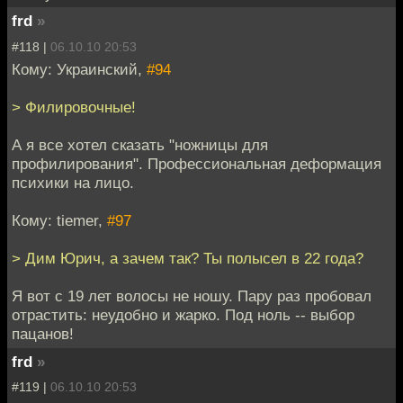
frd
»
#118 |
06.10.10 20:53
Кому: Украинский,
#94
> Филировочные!
А я все хотел сказать "ножницы для
профилирования". Профессиональная деформация
психики на лицо.
Кому: tiemer,
#97
> Дим Юрич, а зачем так? Ты полысел в 22 года?
Я вот с 19 лет волосы не ношу. Пару раз пробовал
отрастить: неудобно и жарко. Под ноль -- выбор
пацанов!
frd
»
#119 |
06.10.10 20:53