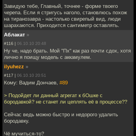
Завидую тебе, Главный, точнее - форме твоего
черепа. Если я стригусь наголо, становлюсь похож
на тиранозавра - настолько свирепый вид, люди
шарахаются. Приходится сантиметр оставлять.
Аблакат
»
#116 |
06.10.10 20:48
Ну че, надо брать. Мой "Пх" как раз почти сдох, хотя
лично я поищу модель с аккамулем.
ilyuhezz
»
#117 |
06.10.10 20:51
Кому: Вадим Дончаев,
#89
> Подойдет ли данный агрегат к бОшке с
бородавкой? не станет ли цеплять её в процессе??
Сейчас ведь можно быстро и недорого удалить
бородавку.
Чё мучиться-то?