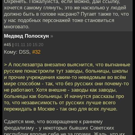
Охренеть. Пожалуйста, если можно, дай ссылку,
хочется самому глянуть, это же насколько у людей
должно быть в голове насрано? Пугает также то, что
у нас подобных персонажей тоже становиться
многовато.
Медвед Полоскун
»
#45 |
01.11.10 15:20
Кому: DSS,
#32
> А послезавтра внезапно выяснится, что выгнанные
русские понастроили тут заводы, больницы, школы
и прочие учреждения каким-то неведомым во всём
мире способом - так, что без русских они почему-то
не работают. Хотя внешне - заводы как заводы,
больницы как больницы. И начнутся рассказы про
то, что независимость от русских лучше всего
пережидать в Москве - так оно для всех лучше.
Сдается мне, что возвращение к раннему
феодализму - у некоторых бывших Советских
республик вполне себе не за горами. Жаль, что их