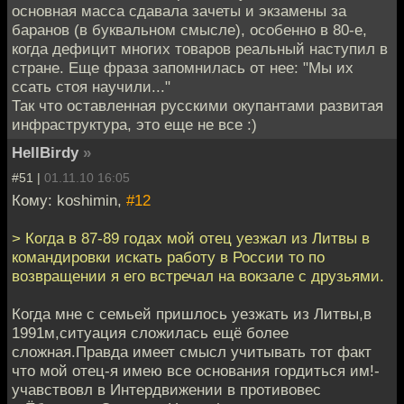
основная масса сдавала зачеты и экзамены за
баранов (в буквальном смысле), особенно в 80-е,
когда дефицит многих товаров реальный наступил в
стране. Еще фраза запомнилась от нее: "Мы их
ссать стоя научили..."
Так что оставленная русскими окупантами развитая
инфраструктура, это еще не все :)
HellBirdy
»
#51 |
01.11.10 16:05
Кому: koshimin,
#12
> Когда в 87-89 годах мой отец уезжал из Литвы в
командировки искать работу в России то по
возвращении я его встречал на вокзале с друзьями.
Когда мне с семьей пришлось уезжать из Литвы,в
1991м,ситуация сложилась ещё более
сложная.Правда имеет смысл учитывать тот факт
что мой отец-я имею все основания гордиться им!-
учавствовл в Интердвижении в противовес