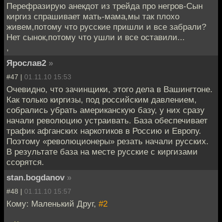
Перефразирую анекдот из трейда про негров-Сын
киргиз спрашивает мать-мама,мы так плохо
живем,потому что русские пришли и все забрали?
Нет сынок,потому что ушли и все оставили...
,
Ярослав2
»
#47 |
01.11.10 15:53
Очевидно, что зачинщики, этого дела в Вашингтоне.
Как только киргизы, под российским давлением,
собрались убрать американскую базу, у них сразу
начали революцию устраивать. База обеспечивает
трафик афганских наркотиков в Россию и Европу.
Поэтому «революционеры» резать начали русских.
В результате база на месте русские с киргизами
ссорятся.
stan.bogdanov
»
#48 |
01.11.10 15:57
Кому: Маленький Друг,
#2