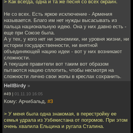
> Как всегда, одна и та же песня со всех окраин.
Не со всех. Есть яркое исключение - Армения
называется. Благо им нет нужды высасывать из
пальца национальную идею. Она у них давно есть -
еще при Союзе была.
А у тех, у кого нет ни экономики, ни уровня жизни, ни
истории государственности, ни внятной
объединяющей нацию идеи - вот у них возникают
сложности.
А текущие правители вот таким вот образом
пытаются нацию сплотить, чтобы несмотря на
сложности лично свои жопы в креслах сохранить.
HellBirdy
»
#49 |
01.11.10 16:05
Кому: Арчибальд,
#3
> У меня была одна знакомая, в перестройку ее
семья удрала из Узбекистана от погромов. При этом
очень хвалила Ельцина и ругала Сталина.