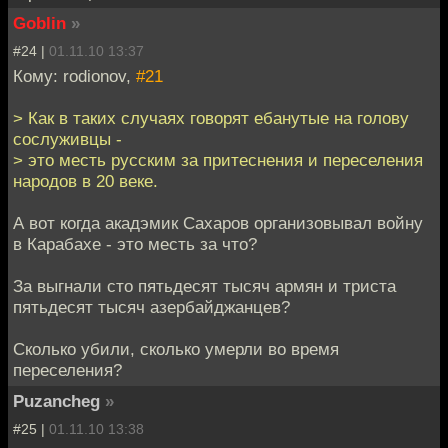
Goblin
»
#24 |
01.11.10 13:37
Кому: rodionov,
#21
> Как в таких случаях говорят ебанутые на голову
сослуживцы -
> это месть русским за притеснения и переселения
народов в 20 веке.
А вот когда акадэмик Сахаров организовывал войну
в Карабахе - это месть за что?
За выгнали сто пятьдесят тысяч армян и триста
пятьдесят тысяч азербайджанцев?
Сколько убили, сколько умерли во время
переселения?
Puzancheg
»
#25 |
01.11.10 13:38