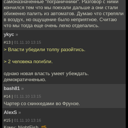
самоназначенные "пограничники". Разговор с ними
кончился тем что мы поехали дальше а они стали
обиженно палить из автоматов. Думаю что стреляли
в воздух, но ощущение было неприятное. Считаю
что мы тогда еще очень легко отделались.
ykyc
»
#13 |
01.11.10 13:15
> Власти убедили толпу разойтись.
> 2 человека погибли.
однако новая власть умеет убеждать.
демократичненько.
bash81
»
#14 |
01.11.10 13:15
Чартер со скинхедами во Фрунзе.
AlexS
»
#15 |
01.11.10 13:16
Кому: NightFish,
#5