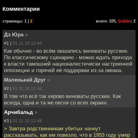
Комментарии
cтраницы: 1 |
2
всего: 105,
Goblin
: 2
Дэ Юра
»
#1 |
01.11.10 12:46
Как обычно - во всём оказались виноваты русские.
По классическому сценарию - можно ждать прихода
к власти тамошней националистически настроенной
оппозиции и горячей её поддержки из-за океана.
Маленький Друг
»
#2 |
01.11.10 12:46
В том что всё так херово виноваты русские. Как
всегда, одна и та же песня со всех окраин.
Арчибальд
»
#3 |
01.11.10 12:48
> Завтра родственникам убитых начнут
рассказывать, как им повезло, что в 1953 году умер