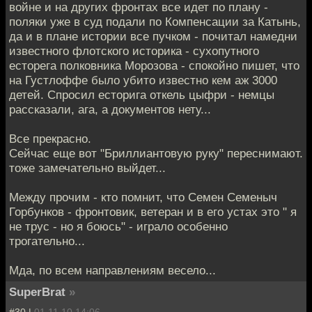
войне и на других фронтах все идет по плану -
поляки уже в суд подали по Компенсации за Катынь,
да и в плане истории все пучком - почитал намедни
известного флотского историка - сухопутного
есторега полковника Морозова - спокойно пишет, что
на Густлоффе было убито известно кем аж 3000
детей. Спросил есторига откель цыфри - немцы
рассказали, ага, а документов нету...
Все прекрасно.
Сейчас еще вот "Бриллиантовую руку" переснимают.
тоже замечательно выйдет...
Между прочим - кто помнит, что Семен Семеныч
Горбунков - фронтовик, ветеран и в его устах это " я
не трус - но я боюсь" - играло особенно
трогательно...
Мда, по всем направлениям весело...
SuperBrat
»
#30 |
01.11.10 14:06