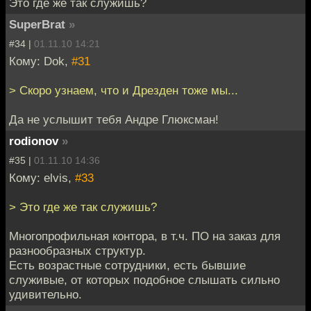
Это где же так служишь?
SuperBrat
»
#34 |
01.11.10 14:21
Кому: Dok,
#31
> Скоро узнаем, что и Дрезден тоже мы...
Да не услышит тебя Андре Глюксман!
rodionov
»
#35 |
01.11.10 14:36
Кому: elvis,
#33
> Это где же так служишь?
Многопрофильная контора, в т.ч. ПО на заказ для
разнообразных структур.
Есть возрастные сотрудники, есть бывшие
служивые, от которых подобное слышать сильно
удивительно.