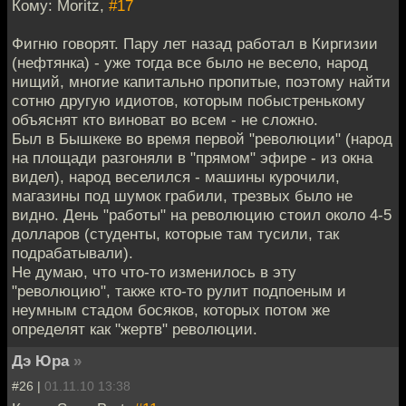
Кому: Moritz,
#17
Фигню говорят. Пару лет назад работал в Киргизии
(нефтянка) - уже тогда все было не весело, народ
нищий, многие капитально пропитые, поэтому найти
сотню другую идиотов, которым побыстренькому
объяснят кто виноват во всем - не сложно.
Был в Бышкеке во время первой "революции" (народ
на площади разгоняли в "прямом" эфире - из окна
видел), народ веселился - машины курочили,
магазины под шумок грабили, трезвых было не
видно. День "работы" на революцию стоил около 4-5
долларов (студенты, которые там тусили, так
подрабатывали).
Не думаю, что что-то изменилось в эту
"революцию", также кто-то рулит подпоеным и
неумным стадом босяков, которых потом же
определят как "жертв" революции.
Дэ Юра
»
#26 |
01.11.10 13:38