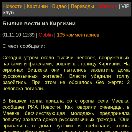
Новости
|
Картинки
|
Видео
|
Переводы
|
Магазин
|
VIP
клуб
Былые вести из Киргизии
01.11.10 12:39
|
Goblin
|
105 комментариев
С мест сообщали:
Сегодня утром около тысячи человек, вооруженных
палками и факелами, вошли в столицу Киргизии. На
окраинах Бишкека они пытались захватить дома
русскоязычных жителей. Власти убедили толпу
разойтись. При этом не обошлось без жертв: 2
человека погибли.
В Бишкек толпа пришла со стороны села Маевка,
сообщает РИА Новости. Как говорили очевидцы, в
Маевке бесчинствующая молодежь предприняла
попытку захвата домов русскоязычных граждан. "Они
врывались в дома русских и требовали, чтобы
русские убирались", — сказала одна из жительниц