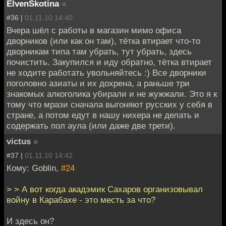
ElvenSkotina
»
#36 |
01.11.10 14:40
Вчера шёл с работы в магазин мимо офиса
дворников (или как он там), тётка втирает что-то
дворникам типа там убрать, тут убрать, здесь
почистить. Закупился и иду обратно, тётка втирает
не ходите работать увольняйтесь :) Все дворники
поголовно азиаты и их дохрена, а раньше три
знакомых алкоголика убирали и не жужжали. Это я к
тому что мрази сначала выгоняют русских у себя в
стране, а потом едут в нашу нихера не делать и
содержать пол аула (или даже две трети).
victus
»
#37 |
01.11.10 14:42
Кому: Goblin,
#24
> > А вот когда акадэмик Сахаров организовывал
войну в Карабахе - это месть за что?
И здесь он?