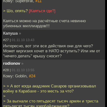
Кому: SuperBrat,
#11
> Шо, опять?
[Каяться где?]
Каяться можно на расчётные счета невинно
убиенных миллиардов!!!
Капуша
»
#27 |
01.11.10 13:43
Интересно, вот эти все действия они для чего?
Может киргизия хочет в НАТО вступить? Или им от
"нечего делать" крышу сносит?
rodionov
»
#28 |
01.11.10 13:55
Кому: Goblin,
#24
> > А вот когда акадэмик Сахаров организовывал
войну в Карабахе - это месть за что?
>
> За выгнали сто пятьдесят тысяч армян и триста
пятьдесят тысяч азербайджанцев?