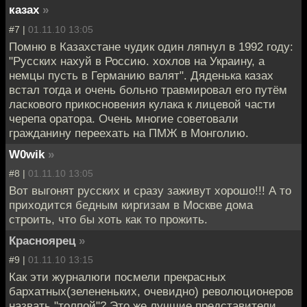
казах
»
#7 |
01.11.10 13:05
Помню в Казахстане чудик один ляпнул в 1992 году:
"Русских нахуй в Россию. хохлов на Украину, а
немцы пусть в Германию валят". Дяденька казах
встал тогда и очень больно травмировал его путём
ласкового прикосновения кулака к лицевой части
черепа оратора. Очень многие советовали
гражданину переехать на ПМЖ в Монголию.
W0wik
»
#8 |
01.11.10 13:05
Вот выгонят русских и сразу заживут хорошо!!! А то
приходится бедным киргизам в Москве дома
строить, что бы хоть как то прожить.
Красноярец
»
#9 |
01.11.10 13:15
Как эти журналюги посмели прекрасных
бархатных(зелененьких, очевидно) революционеров
назвать "толпой"? Это же лучшие представители