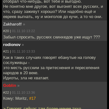
отобрал что-нибудь, вот тебе и выгодно.
Не понятно мне другое, вот выгонят всех русских, и
что, сразу заживут хорошо? Или надобно ещё и
евреев выгнать, ну и монголов до кучи, а то чо они.
Zakharoff
»
#20 |
01.11.10 13:22
Забыл спросить, русских скинхедов уже ищут ???
rodionov
»
#21 |
01.11.10 13:33
Как в таких случаях говорят ебанутые на голову
сослуживцы -
это месть русским за притеснения и переселения
народов в 20 веке.
Идиоты, зла не хватает.
Goblin
»
#22 |
01.11.10 13:36
Кому: Moritz,
#17
> Говорят, сейчас там более-менее тихо.