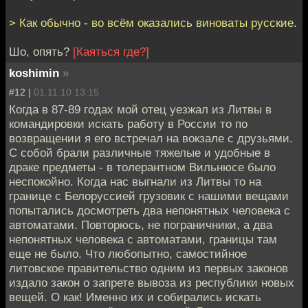
> Как обычно - во всём оказались виноваты русские.
Шо, опять?
[Каяться где?]
koshimin
»
#12 |
01.11.10 13:15
Когда в 87-89 годах мой отец уезжал из Литвы в
командировки искать работу в России то по
возвращении я его встречал на вокзале с друзьями.
С собой брали различные тяжелые и удобные в
драке предметы - в толерантном Вильнюсе было
неспокойно. Когда нас выгнали из Литвы то на
границе с Белоруссией грузовик с нашими вещами
попытались досмотреть два непонятных человека с
автоматами. Повторюсь, не пограничники, а два
непонятных человека с автоматами, границы там
еще не было. Что любопытно, самостийное
литовское правительство одним из первых законов
издало закон о запрете вывоза из республики новых
вещей. О как! Именно их и собирались искать