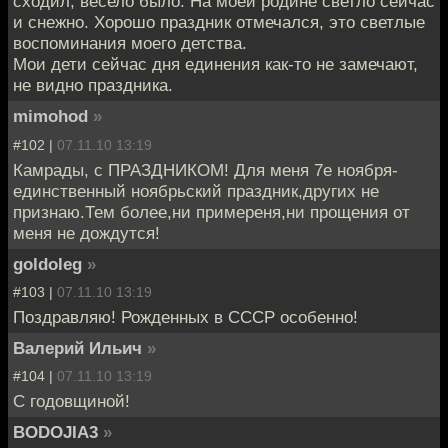
сходил, весело было. На моей родине светло сейчас
и снежно. Хорошо праздник отмечался, это светлые
воспоминания моего детства.
Мои дети сейчас дня единения как-то не замечают,
не видно праздника.
mimohod
»
#102 |
07.11.10 13:19
Камрады, с ПРАЗДНИКОМ! Для меня 7е ноября-
единственный ноябрьский праздник,других не
признаю.Тем более,ни примереня,ни прощения от
меня не дождутся!
goldoleg
»
#103 |
07.11.10 13:19
Поздравляю! Рожденных в СССР особенно!
Валерий Ильич
»
#104 |
07.11.10 13:19
С годовщиной!
BODOJIA3
»