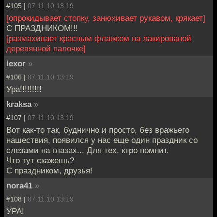
#105 |
07.11.10 13:19
[опрокидывает стопку, занюхивает рукавом, крякает]
С ПРАЗДНИКОМ!!!
[размахивает красным флажком на лакированой
деревянной палочке]
lexor
»
#106 |
07.11.10 13:19
Ура!!!!!!!!!
kraksa
»
#107 |
07.11.10 13:19
Вот как-то так, буднично и просто, без вражьего
нашествия, появился у нас еще один праздник со
слезами на глазах... Для тех, ктро помнит.
Что тут скажешь?
С праздником, друзья!
nora41
»
#108 |
07.11.10 13:19
УРА!