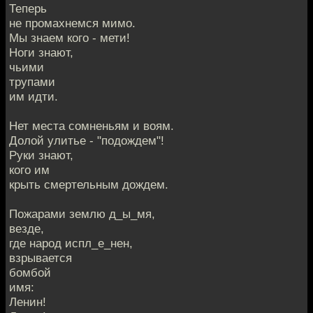
Теперь
не промахнемся мимо.
Мы знаем кого - мети!
Ноги знают,
чьими
трупами
им идти.
Нет места сомненьям и воям.
Долой улитье - "подождем"!
Руки знают,
кого им
крыть смертельным дождем.
Пожарами землю д_ы_мя,
везде,
где народ испл_е_нен,
взрывается
бомбой
имя:
Ленин!