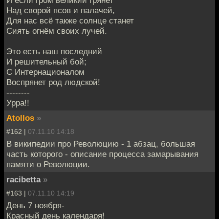
И если гром великий грянет
Над сворой псов и палачей,
Для нас всё также солнце станет
Сиять огнём своих лучей.
Это есть наш последний
И решительный бой;
С Интернационалом
Воспрянет род людской!
--------
Урра!!
Atollos
»
#162 |
07.11.10 14:18
В википедии про Революцию - 1 абзац, большая
часть которого - описание процесса замарывания
памяти о Революции.
racibetta
»
#163 |
07.11.10 14:19
День 7 ноября-
Красный день календаря!