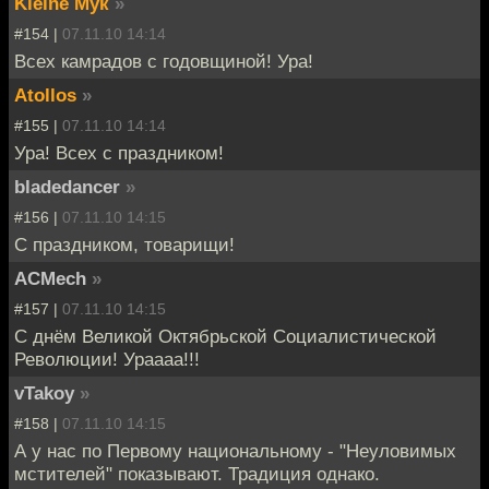
Kleine Мук
»
#154 |
07.11.10 14:14
Всех камрадов с годовщиной! Ура!
Atollos
»
#155 |
07.11.10 14:14
Ура! Всех с праздником!
bladedancer
»
#156 |
07.11.10 14:15
С праздником, товарищи!
ACMech
»
#157 |
07.11.10 14:15
С днём Великой Октябрьской Социалистической
Революции! Ураааа!!!
vTakoy
»
#158 |
07.11.10 14:15
А у нас по Первому национальному - "Неуловимых
мстителей" показывают. Традиция однако.