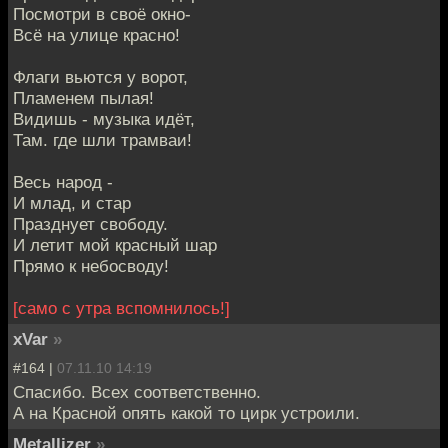
Посмотри в своё окно-
Всё на улице красно!
Флаги вьются у ворот,
Пламенем пылая!
Видишь - музыка идёт,
Там. где шли трамваи!
Весь народ -
И млад, и стар
Празднует свободу.
И летит мой красный шар
Прямо к небосводу!
[само с утра вспомнилось!]
xVar
»
#164 |
07.11.10 14:19
Спасибо. Всех соответственно.
А на Красной опять какой то цирк устроили.
Metallizer
»