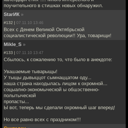
поучительного в стишках новых обнаружил.
StarИК
»
#132 |
07.11.10 13:46
Всех с Денем Великой Октябрьской
социалистической революции!! Ура, товарищи!
Mikle_S
»
#133 |
07.11.10 13:47
Сбылось, к сожалению то, что было в анекдоте:
Увашаемые тыварыщы!
У тыщы дывыццот сымнаццатом оду...
наша страна находылась лицом к охромной...
соцыално-экономыческой ы обшэственно-
полытыческой
пропасты...
Ы вот, теперь мы сделали охромный шаг вперед!
Но все равно всех с праздником!!!