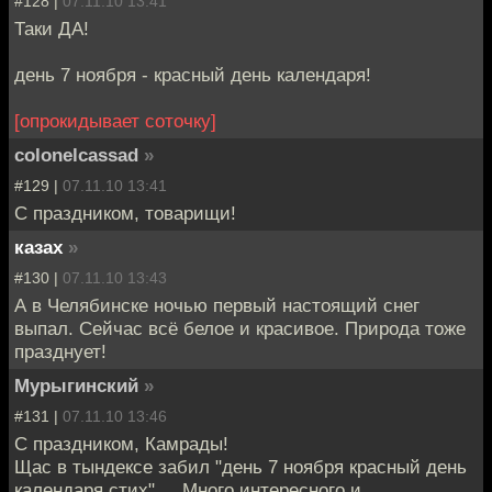
#128 |
07.11.10 13:41
Таки ДА!
день 7 ноября - красный день календаря!
[опрокидывает соточку]
colonelcassad
»
#129 |
07.11.10 13:41
С праздником, товарищи!
казах
»
#130 |
07.11.10 13:43
А в Челябинске ночью первый настоящий снег
выпал. Сейчас всё белое и красивое. Природа тоже
празднует!
Мурыгинский
»
#131 |
07.11.10 13:46
С праздником, Камрады!
Щас в тындексе забил "день 7 ноября красный день
календаря стих".... Много интересного и