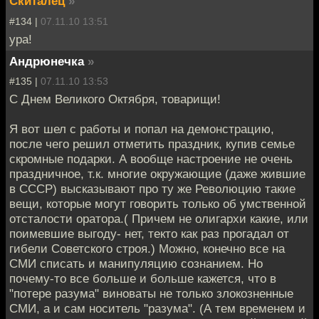
Скиталец
»
#134 |
07.11.10 13:51
ура!
Андрюнечка
»
#135 |
07.11.10 13:53
C Днем Великого Октября, товарищи!
Я вот шел с работы и попал на демонстрацию,
после чего решил отметить праздник, купив семье
скромные подарки. А вообще настроение не очень
праздничное, т.к. многие окружающие (даже жившие
в СССР) высказывают про ту же Революцию такие
вещи, которые могут говорить только об умственной
отсталости оратора.( Причем не олигархи какие, или
поимевшие выгоду- нет, текто как раз прогадал от
гибели Советского строя.) Можно, конечно все на
СМИ списать и манипуляцию сознанием. Но
почему-то все больше и больше кажется, что в
"потере разума" виноваты не только злокозненные
СМИ, а и сам носитель "разума". (А тем временем и