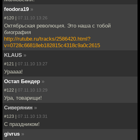
feodora19
»
#120 |
07.11.10 13:26
Октябрьская революция. Это наша с тобой
биография
http://rutube.ru/tracks/2586420.html?
v=0728c66818eb182815c4318c9a0c2615
KLAUS
»
#121 |
07.11.10 13:27
Ураааа!
Остап Бендер
»
#122 |
07.11.10 13:29
Ура, товарищи!
Сиверянин
»
#123 |
07.11.10 13:31
С праздником!
givrus
»