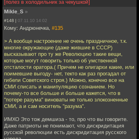
[полез в холодильник за чекушкой]
Mikle_S
»
#148 |
07.11.10 14:02
Кому: Андрюнечка,
#135
> А вообще настроение не очень праздничное, т.к.
многие окружающие (даже жившие в СССР)
высказывают про ту же Революцию такие вещи,
которые могут говорить только об умственной
отсталости оратора.( Причем не олигархи какие, или
поимевшие выгоду- нет, текто как раз прогадал от
гибели Советского строя.) Можно, конечно все на
СМИ списать и манипуляцию сознанием. Но
почему-то все больше и больше кажется, что в
"потере разума" виноваты не только злокозненные
СМИ, а и сам носитель "разума".
ИМХО Это тож демшиза - то, про что вы говорите.
Даже патриоты не понимают, что дискридитация
русской революции есть дискридитация русского
народа.