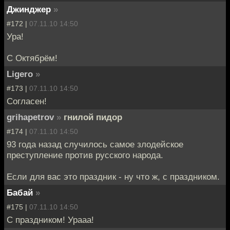
Джинджер
»
#172 |
07.11.10 14:50
Ура!
С Октябрём!
Ligero
»
#173 |
07.11.10 14:50
Согласен!
grihapetrov
»
гнилой пидор
#174 |
07.11.10 14:50
93 года назад случилось самое злодейское
преступление против русского народа.
Если для вас это праздник - ну что ж, с праздником.
Бабай
»
#175 |
07.11.10 14:50
С праздником! Урааа!