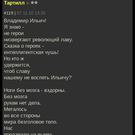
Тартилл
»
⭐⭐
#119 |
07.11.10 13:26
Владимир Ильич!
Я знаю -
не герои
низвергают революций лаву.
Сказка о героях -
интеллигентская чушь!
Но кто ж
удержится,
чтоб славу
нашему не воспеть Ильичу?
Ноги без мозга - вздорны.
Без мозга
рукам нет дела.
Металось
во все стороны
мира безголовое тело.
Нас
продавали на вырез.