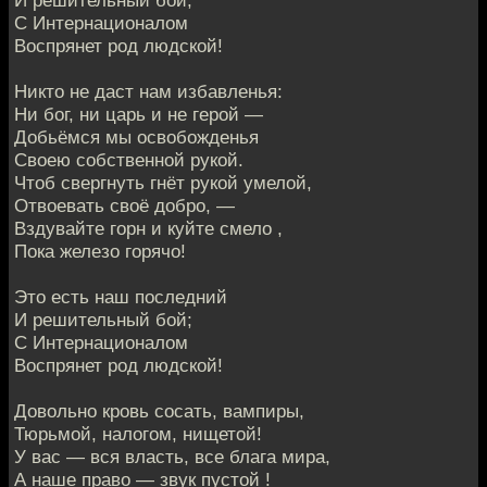
И решительный бой;
С Интернационалом
Воспрянет род людской!
Никто не даст нам избавленья:
Ни бог, ни царь и не герой —
Добьёмся мы освобожденья
Своею собственной рукой.
Чтоб свергнуть гнёт рукой умелой,
Отвоевать своё добро, —
Вздувайте горн и куйте смело ,
Пока железо горячо!
Это есть наш последний
И решительный бой;
С Интернационалом
Воспрянет род людской!
Довольно кровь сосать, вампиры,
Тюрьмой, налогом, нищетой!
У вас — вся власть, все блага мира,
А наше право — звук пустой !