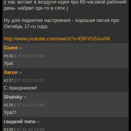
у нас витает в воздухе идея про 60-часовой рабочий
день- набрел где-то в сети.)
Ну для поднятия настроения - хорошая песня про
Октябрь 17-го года.
http://www.youtube.com/watch?v=ERIYG5Jvv04
Guest
»
#136 |
07.11.10 13:56
Ура!
Xaron
»
#137 |
07.11.10 13:57
С праздником!
Shatsky
»
#138 |
07.11.10 13:59
Ура!!!
гаццкий папа
»
#139 |
07.11.10 13:59