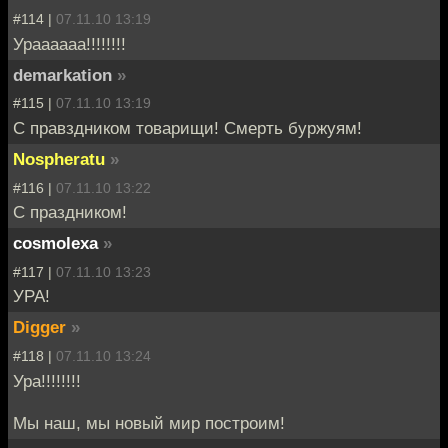
#114 |
07.11.10 13:19
Ураааааа!!!!!!!!
demarkation
»
#115 |
07.11.10 13:19
С правздником товарищи! Смерть буржуям!
Nospheratu
»
#116 |
07.11.10 13:22
С праздником!
cosmolexa
»
#117 |
07.11.10 13:23
УРА!
Digger
»
#118 |
07.11.10 13:24
Ура!!!!!!!!
Мы наш, мы новый мир построим!