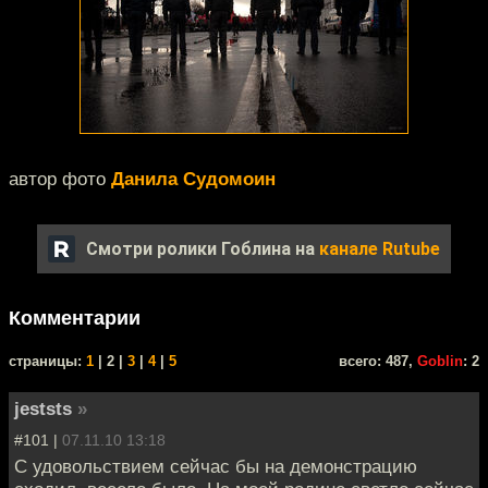
автор фото
Данила Судомоин
Смотри ролики Гоблина на
канале Rutube
Комментарии
cтраницы:
1
| 2 |
3
|
4
|
5
всего: 487,
Goblin
: 2
jeststs
»
#101 |
07.11.10 13:18
С удовольствием сейчас бы на демонстрацию