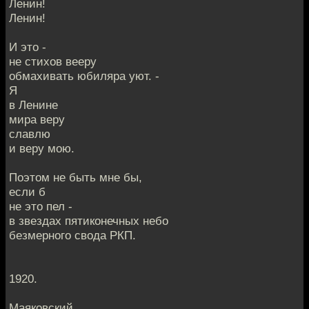
Ленин!
Ленин!
И это -
не стихов вееру
обмахивать юбиляра уют. -
Я
в Ленине
мира веру
славлю
и веру мою.
Поэтом не быть мне бы,
если б
не это пел -
в звездах пятиконечных небо
безмерного свода РКП.
1920.
Маяковский.