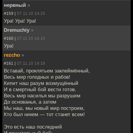
нервный
»
#159 |
07.11.10 14:15
Ура! Ура! Ура!
Dremuchiy
»
#160 |
07.11.10 14:15
Ура!
rezcho
»
#161 |
07.11.10 14:18
Вставай, проклятьем заклеймённый,
Весь мир голодных и рабов!
Кипит наш разум возмущённый
И в смертный бой вести готов.
Весь мир насилья мы разрушим
До основанья, а затем
Мы наш, мы новый мир построим,
Кто был никем — тот станет всем!
Это есть наш последний