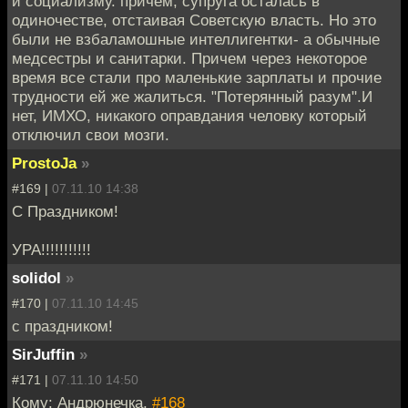
и социализму. причем, супруга осталась в
одиночестве, отстаивая Советскую власть. Но это
были не взбаламошные интеллигентки- а обычные
медсестры и санитарки. Причем через некоторое
время все стали про маленькие зарплаты и прочие
трудности ей же жалиться. "Потерянный разум".И
нет, ИМХО, никакого оправдания человку который
отключил свои мозги.
ProstoJa
»
#169 |
07.11.10 14:38
С Праздником!
УРА!!!!!!!!!!!
solidol
»
#170 |
07.11.10 14:45
с праздником!
SirJuffin
»
#171 |
07.11.10 14:50
Кому: Андрюнечка,
#168