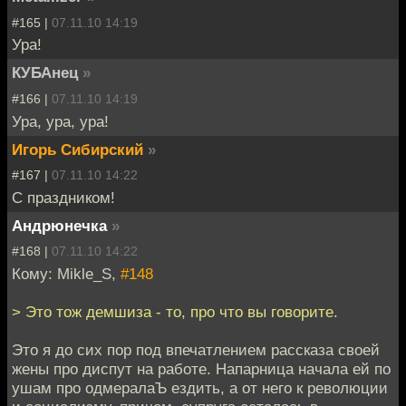
#165 |
07.11.10 14:19
Ура!
КУБАнец
»
#166 |
07.11.10 14:19
Ура, ура, ура!
Игорь Сибирский
»
#167 |
07.11.10 14:22
С праздником!
Андрюнечка
»
#168 |
07.11.10 14:22
Кому: Mikle_S,
#148
> Это тож демшиза - то, про что вы говорите.
Это я до сих пор под впечатлением рассказа своей
жены про диспут на работе. Напарница начала ей по
ушам про одмералаЪ ездить, а от него к революции