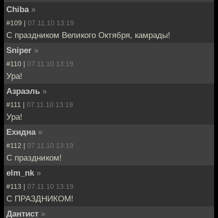
Chiba
»
#109 |
07.11.10 13:19
C праздником Великого Октября, камрады!
Sniper
»
#110 |
07.11.10 13:19
Ура!
Азраэль
»
#111 |
07.11.10 13:19
Ура!
Ехидна
»
#112 |
07.11.10 13:19
С праздником!
elm_nk
»
#113 |
07.11.10 13:19
С ПРАЗДНИКОМ!
Дантист
»