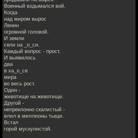
Военный вздымался вой.
Когда
над миром вырос
Ленин
огромной головой.
И земли
сели на _о_си.
Каждый вопрос - прост.
И выявилось
два
в ха_о_се
мира
во весь рост.
Один -
животище на животище.
Другой -
непреклонно скалистый -
влил в миллионы тыщи.
Встал
горой мускулистой.