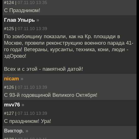
#124 |
07.11.10 13:35
С Праздником!
Глав Упырь
»
#125 |
07.11.10 13:39
По зомбоящику показали, как на Кр. площади в
Москве, провели реконструкцию военного парада 41-
го года! Ветераны, курсанты, техника, кони, люди -
здОрово!
Всех и с этой - памятной датой!
nicam
»
#126 |
07.11.10 13:39
С 93-й годовщиной Великого Октября!
mvv76
»
#127 |
07.11.10 13:39
C праздником! Ура!
Виктор.
»