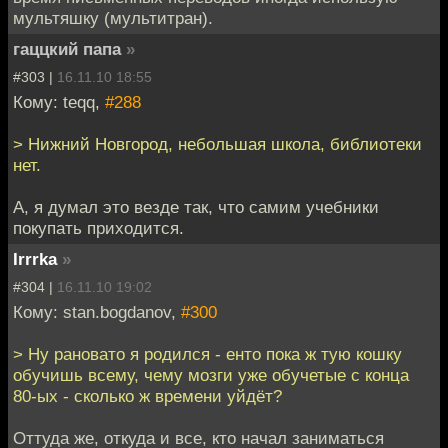
мультяшку (мультитран).
гаццкий папа
»
#303 |
16.11.10 18:55
Кому: teqq,
#288
> Нижний Новгород, небольшая школа, библиотеки
нет.
А, я думал это везде так, что самим учебники
покупать приходится.
Irrrka
»
#304 |
16.11.10 19:02
Кому: stan.bogdanov,
#300
> Ну рановато я родился - енто пока ж тую кошку
обучишь всему, чему мозги уже обучетые с конца
80-ых - сколько ж времени уйдёт?
Оттуда же, откуда и все, кто начал заниматься