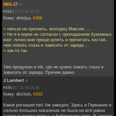
MIG-27
»
#334 |
17.11.10 15:22
Кому: dimdya,
#306
> нельзя не признать, молодец Максим. ...
> Но я в корне не согласен с пропаданием бумажных
книг. лично мне проще купить и прочитать листая..
чем ломать глаза и зависеть от заряда ...
> как-то так.
Уже придуман e-ink, где не нужно ломать глаза и
зависеть от заряда. Причем давно.
J.Lambert
»
#335 |
17.11.10 15:38
Кому: drichsh,
#332
Какое роскошество! Аж завидно. Здесь в Германии в
сильно больших магазинах не была-но всё равно
книжные всегда полны, и библиотеки-тоже. В школах