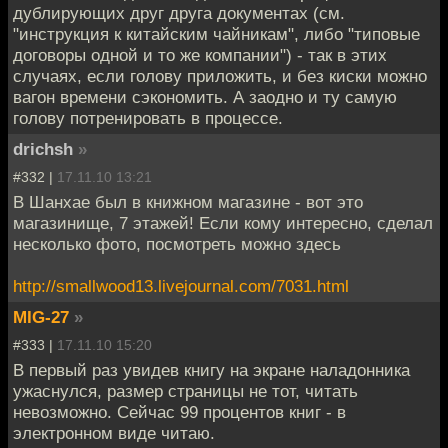
дублирующих друг друга документах (см.
"инструкция к китайским чайникам", либо "типовые
договоры одной и то же компании") - так в этих
случаях, если голову приложить, и без киски можно
вагон времени сэкономить. А заодно и ту самую
голову потренировать в процессе.
drichsh
»
#332 |
17.11.10 13:21
В Шанхае был в книжном магазине - вот это
магазинище, 7 этажей! Если кому интересно, сделал
несколько фото, посмотреть можно здесь
http://smallwood13.livejournal.com/7031.html
MIG-27
»
#333 |
17.11.10 15:20
В первый раз увидев книгу на экране наладонника
ужаснулся, размер страницы не тот, читать
невозможно. Сейчас 99 процентов книг - в
электронном виде читаю.