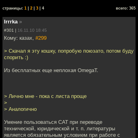
cтраницы:
1
|
2
|
3
| 4
всего: 365
Irrrka
»
#301 |
16.11.10 18:45
Кому: казах,
#299
> Скачал я эту кошку, попробую поюзато, потом буду
спорить :)
Из бесплатных еще неплохая OmegaT.
> Лично мне - пока с листа проще
>
> Аналогично
Умение пользоваться CAT при переводе
технической, юридической и т. п. литературы
является обязательным условием при работе с