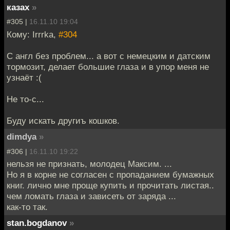
казах
»
#305 |
16.11.10 19:04
Кому: Irrrka,
#304
С англ без проблем... а вот с немецким и датским
тормозит, делает большие глаза и в упор меня не
узнаёт :(
Не то-с...
Буду искать другиъ кошков.
dimdya
»
#306 |
16.11.10 19:22
нельзя не признать, молодец Максим. ...
Но я в корне не согласен с пропаданием бумажных
книг. лично мне проще купить и прочитать листая..
чем ломать глаза и зависеть от заряда ...
как-то так.
stan.bogdanov
»