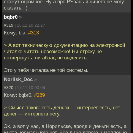
скажут огромное. Ну а про РЯзань я ничего не могу
сказать. :)
bqbr0
»
#319 |
16.11.10 22:27
Кому: bia,
#313
> А вот техническую документацию на электронной
читалке читать невозможно! Ни строку не
потчеркнуть, ни абзац не выделить.
Это у тебя читалка не той системы.
Norilsk_Doc
»
#320 |
17.11.10 00:04
Кому: bqbr0,
#289
> Смысл таков: есть деньги — интернет есть, нет
денег — интернета нету.
Эх, а вот у нас, в Норильске, вроде и деньги есть, а
инета нормального нет. Все либо дорого и медленно,