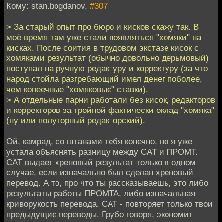
Кому: stan.bogdanov,
#307
> За старый опыт про бюро и кисков скажу так. В
моё время там уже стали появляться "хомяки" на
кисках. После соития в трудовом экстазе кисок с
хомяками результат (обычно довольно дерьмовый)
поступал на ручную редактуру и корректуру (за что
народ стойла разгребающий имел денег поболее,
чем копеечные "хомяковые" ставки).
> А отдельные парни работали без кисок, редакторов
и корректоров за тройной фактически оклад "хомяка"
(ну или полуторный редакторский).
Ой, камрад, со штанами тебя конечно, но я уже
устала объяснять разницу между CAT и ПРОМТ.
CAT выдает хреновый результат только в одном
случае, если изначально был сделан хреновый
перевод. А то, про что ты рассказываешь, это либо
результаты работы ПРОМТА, либо изначальная
криворукость перевода. CAT - повторяет только твои
предыдущие переводы. Грубо говоря, экономит