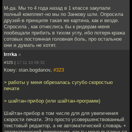
М-да. Мы то 4 года назад в 1 классе закупали
полный комплект-но мы по Занкову шли. Опросила
друзей-в принципе такая же картина, как и везде.
Спросила , как отнеслись бы к ридерам-меня
пообещали прибить в тихом углу, ибо потеря-кража
сотовых постоянная головная боль, про остальное
они и думать не хотят.
Irrrka
»
#325 |
17.11.10 08:32
Кому: stan.bogdanov,
#323
> работы у меня обрезалась сугубо скоростью
печати
> шайтан-прибор (или шайтан-программ)
Шайтан-прибор в том числе для для увеличения
скорости печати. Это просто усовершенствованный
текстовый редактор, а не автоматический словарь +
автоматический переводчик, как ты меня пытаешься