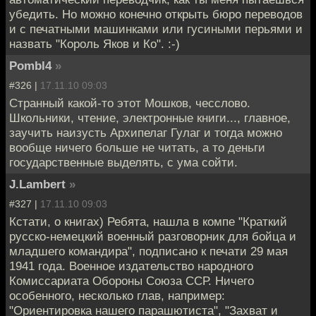
убедить. Но можно конечно открыть бюро переводов
и с печатными машинками или гусиными перьями и
назвать "Король Яков и Ко". :-)
Pombl4
»
#326 |
17.11.10 09:03
Странный какой-то этот Мошков, чесслово.
Школьники, чтение, электронные книги..., главное,
заучить наизусть Архипелаг Гулаг и тогда можно
вообще ничего больше не читать, а то деньги
государственные выделять, с ума сойти.
J.Lambert
»
#327 |
17.11.10 09:03
Кстати, о книгах) Ребята, нашла в компе "Краткий
русско-немецкий военный разговорник для бойца и
младшего командира", подписано к печати 29 мая
1941 года. Военное издательство народного
Комиссариата Обороны Союза ССР. Ничего
особенного, несколько глав, например:
"Ориентировка нашего парашютиста", "Захват и