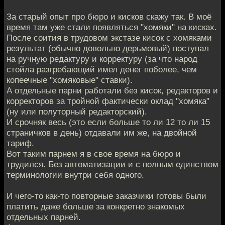
За старый опыт про бюро и кисков скажу так. В моё
время там уже стали появляться "хомяки" на кисках.
После соития в трудовом экстазе кисок с хомяками
результат (обычно довольно дерьмовый) поступал
на ручную редактуру и корректуру (за что народ
стойла разгребающий имел денег поболее, чем
копеечные "хомяковые" ставки).
А отдельные парни работали без кисок, редакторов и
корректоров за тройной фактически оклад "хомяка"
(ну или полуторный редакторский).
И срочняк весь (это если больше то ли 12 то ли 15
страничков в день) отдавали им же, на двойной
тариф.
Вот таким парнем я в свое время на бюро и
трудился. Без автоматизации и с полным единством
терминологии внутри себя одного.
И чего-то как-то повторные заказчики готовы были
платить даже больше за конкретно знакомых
отдельных парней.