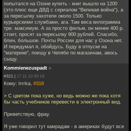
попытался на Озоне купить - книг вышло на 1200
(это плюс еще ДВД с сериалом "Великая война"), а
за пересылку захотели около 1500. Только
курьерскими службами, ага. Там веса килограмма
три. максимум. А за просто фильм, он менее 400 р.
стоит, просят за пересылку 900 рублей. Спасибо,
блин, большое. Почты России для нас у Озона нет.
И передумал я, обойдусь. Буду в отпуске на
"материке", поищу в Челябе по магазинам, авось
сыщу.
Kommienezuspadt
»
#321 |
17.11.10 00:18
Кому: Irrrka,
#316
> С цветом пока хуже, но ведь можно же пока хотя
бы часть учебников перевести в электронный вид.
Приветствую, фрау.
Я уже говорил тут камрадам - в америках будут все