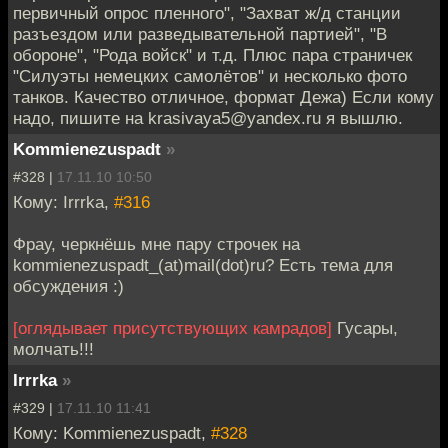
первичный опрос пленного", "Захват ж/д станции
разъездом или разведывательной партией", "В
обороне", "Рода войск" и т.д. Плюс пара страничек
"Силуэты немецких самолётов" и несколько фото
танков. Качество отличное, формат Дежа) Если кому
надо, пишите на krasivaya5@yandex.ru я вышлю.
Kommienezuspadt
»
#328 |
17.11.10 10:50
Кому: Irrrka,
#316
Фрау, черкнёшь мне пару строчек на
kommienezuspadt_(at)mail(dot)ru? Есть тема для
обсуждения :)
[оглядывает присутствующих камрадов]
Гусары,
молчать!!!
Irrrka
»
#329 |
17.11.10 11:41
Кому: Kommienezuspadt,
#328