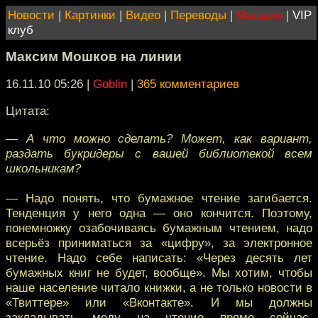
Новости
|
Картинки
|
Видео
|
Переводы
|
Магазин
|
VIP
клуб
Максим Мошков на линии
16.11.10 05:26
|
Goblin
|
365 комментариев
Цитата:
— А что можно сделать? Может, как вариант,
раздать букридеры с вашей библиотекой всем
школьникам?
— Надо понять, что бумажное чтение загибается.
Тенденция у него одна — оно кончится. Поэтому,
понемножку озабочиваясь бумажным чтением, надо
всерьёз приниматься за «цифру», за электронное
чтение. Надо себе написать: «Через десять лет
бумажных книг не будет, вообще». Мы хотим, чтобы
наше население читало книжки, а не только новости в
«Твиттере» или «Вконтакте». И мы должны
закладывать моду на чтение прямо сейчас.