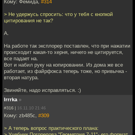
Кому: Фемида,
#314
> Не удержусь спросить: что у тебя с кнопкой
цитирования не так?
А.
На работе так эксплорер поставлен, что при нажатии
происходит какая-то херня, ничего не цитируется,
все падает на.
Вот и набил руку на копировании. Из дома же все
работает, из файрфокса теперь тоже, но привычка -
вторая натура.
Звиняйте, надо исправляться. :)
Irrrka
»
#316 |
16.11.10 21:46
Кому: zb485c,
#309
> А теперь вопрос практического плана:
> Учебник Погорелова "Геометрия 7-11"- его формат