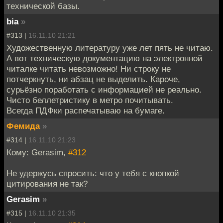
технической базы.
bia
»
#313 |
16.11.10 21:21
Художественную литературу уже лет пять не читаю.
А вот техническую документацию на электронной
читалке читать невозможно! Ни строку не
потчеркнуть, ни абзац не выделить. Кароче,
сурьёзно поработать с информацией не реально.
Чисто беллетристику в метро почитывать.
Всегда ПДФки распечатываю на бумаге.
Фемида
»
#314 |
16.11.10 21:23
Кому: Gerasim,
#312
Не удержусь спросить: что у тебя с кнопкой
цитирования не так?
Gerasim
»
#315 |
16.11.10 21:35