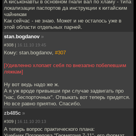
А киськонавты в основном гнали вал по хламу - типа
локализации паспортов да инструкции к китайским
чайникам
Как сейчас - не знаю. Может и не осталось уже в
этой области отдельных парней.
stan.bogdanov
»
#308 |
16.11.10 19:45
Кому: stan.bogdanov,
#307
[Удивленно хлопает себя по внезапно побелевшим
ляжкам]
Ну вот ведь надо же ж.
А я уж вроде привыкши при случае задвигать про
"нас, беспорточных". Отвыкать вот теперь придется.
Но все равно приятно. Спасибо.
zb485c
»
#309 |
16.11.10 20:13
А теперь вопрос практического плана:
Учебник Погорелова "Геометрия 7-11"- его формат