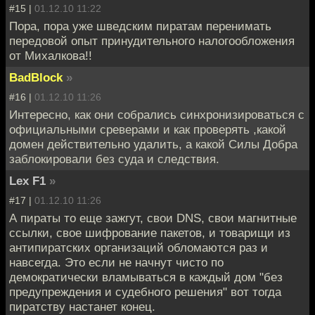
#15 |
01.12.10 11:22
Пора, пора уже шведским пиратам перенимать
передовой опыт принудительного налогообложения
от Михалкова!!
BadBlock
»
#16 |
01.12.10 11:26
Интересно, как они собрались синхронизироваться с
официальными среверами и как проверять ,какой
домен действительно удалить, а какой Силы Добра
заблокировали без суда и следствия.
Lex F1
»
#17 |
01.12.10 11:26
А пираты то еще зажгут, свои DNS, свои магнитные
ссылки, свое шифрование пакетов, и товарищи из
антипиратских организаций обломаются раз и
навсегда. Это если не начнут чисто по
демократически вламываться в каждый дом "без
предупреждения и судебного решения" вот тогда
пиратству настанет конец.