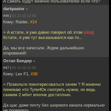
А сажать будут конечно пользователей если что?
darkpastor
»
#46 |
01.12.10 12:56
Кому: Raider,
#14
> А кстати, я уже давно говорил об этом
[skip]
Кстати, я уже тут высказывался как-то...
Да, мы все записали. Ждем дальнейших
откровений!
Остап Бендер
»
#47 |
01.12.10 12:56
Кому: Lex F1,
#38
> Позвольте поинтересоваться зачем ? Я конечно
понимаю что Тупи4Ок смотреть нужно, но ведь
скажем 2 мбит вполне достаточно.
Да щас даже почту без широкого канала нормально
не проверить.