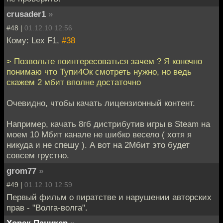
crusader1
»
#48 |
01.12.10 12:56
Кому: Lex F1,
#38
> Позвольте поинтересоваться зачем ? Я конечно
понимаю что Тупи4Ок смотреть нужно, но ведь
скажем 2 мбит вполне достаточно
Очевидно, чтобы качать лицензионный контент.
Например, качать 8гб дистрибутив игры в Steam на
моем 10 Мбит канале не шибко весело ( хотя я
никуда и не спешу ). А вот на 2Мбит это будет
совсем грустно.
grom77
»
#49 |
01.12.10 12:59
Первый фильм о пиратстве и нарушении авторских
прав - "Волга-волга".