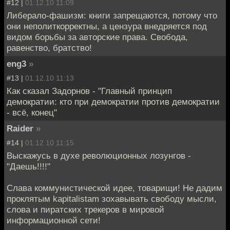
#12 |
01.12.10 11:09
Либерало-фашизм: книги запрещаются, потому что
они неполиткорректны, а цензура внедряется под
видом борьбы за авторские права. Свобода,
равенство, братство!
eng3
»
#13 |
01.12.10 11:13
Как сказал Задорнов - "Главный принцип
демократии: кто при демократии против демократии
- всё, конец"
Raider
»
#14 |
01.12.10 11:15
Выскажусь в духе революционных лозунгов -
"Даешь!!!!"
Слава коммунистической идее, товарищи! Не дадим
проклятым kapitalistam зохавывать свободу мысли,
слова и пиратских трекеров в мировой
информационной сети!