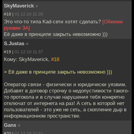
SkyMaverick
»
#18 |
01.12.10 11:28
Это что-то типа Kad-сети хотят сделать?
[Обеими
руками ЗА]
Её даже в принципе закрыть невозможно )))
S.Justas
»
#19 |
01.12.10 11:37
Кому: SkyMaverick,
#18
> Её даже в принципе закрыть невозможно )))
Оператор связи - физически и юридически уязвим.
Добавят в договор строчку о недопустимости такого-
то протокола и в случае нарушения тебя конкретно
отключат от интернета на раз! А сеть в которой нет
пользователей - это уже не сеть, а скопление дыр в
информационном пространстве.
Gans
»
#20 |
01.12.10 11:41