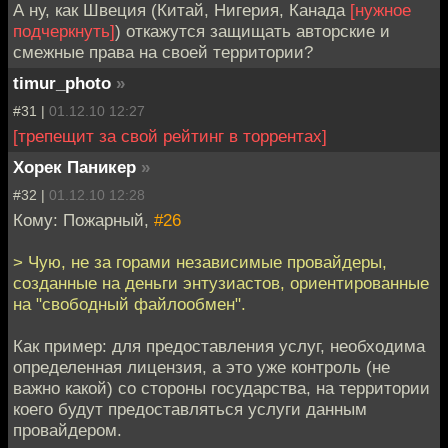
А ну, как Швеция (Китай, Нигерия, Канада
[нужное
подчеркнуть]
) откажутся защищать авторские и
смежные права на своей территории?
timur_photo
»
#31 |
01.12.10 12:27
[трепещит за свой рейтинг в торрентах]
Хорек Паникер
»
#32 |
01.12.10 12:28
Кому: Пожарный,
#26
> Чую, не за горами независимые провайдеры,
созданные на деньги энтузиастов, ориентированные
на "свободный файлообмен".
Как пример: для предоставления услуг, необходима
определенная лицензия, а это уже контроль (не
важно какой) со стороны государства, на территории
коего будут предоставляться услуги данным
провайдером.