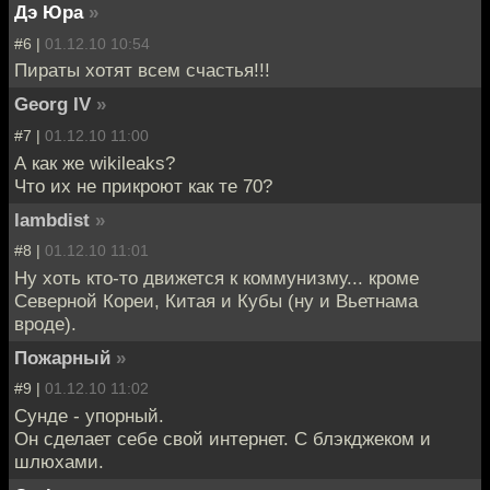
Дэ Юра
»
#6 |
01.12.10 10:54
Пираты хотят всем счастья!!!
Georg IV
»
#7 |
01.12.10 11:00
А как же wikileaks?
Что их не прикроют как те 70?
lambdist
»
#8 |
01.12.10 11:01
Ну хоть кто-то движется к коммунизму... кроме
Северной Кореи, Китая и Кубы (ну и Вьетнама
вроде).
Пожарный
»
#9 |
01.12.10 11:02
Сунде - упорный.
Он сделает себе свой интернет. С блэкджеком и
шлюхами.