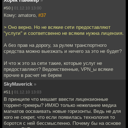
Хорек Паникер
»
#50 |
01.12.10 13:00
Кому: amatoro,
#37
> Оно верно. Но не всякие сети предоставляют
"услуги" и соответсвенно не всяким нужна лицензия.
А без прав на дорогу, за рулем транспортного
средства можно выезжать и ничего за это не будет?
И что ж это за сети такие, которые услуг не
предоставляют? Ведомственные, VPN_ы всякие
прочие в расчет не берем
SkyMaverick
»
#51 |
01.12.10 13:03
В принципе что мешает ввести лицензионные
торрент-трекеры? ИМХО только нежелание медиа
магнатов оосваивать новые горизонты. Ведь не для
кого не секрет, что если появилась технология то
боротся с ней бессмысленно. Почему бы на основе