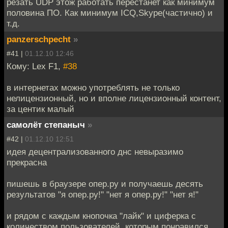
резать UDP этож работать перестанет как минимум
половина ПО. Как минимум ICQ,Skype(частично) и
т.д.
panzerschpecht
»
#41 |
01.12.10 12:46
Кому: Lex F1,
#38
в интернетах можно употреблять не только
нелицензионный, но и вполне лицензионный контент,
за центик малый
самолёт степаныч
»
#42 |
01.12.10 12:51
идея децентрализованного днс невыразимо
прекрасна
пишешь в браузере опер.ру и получаешь десять
результатов "я опер.ру!" "нет я опер.ру!" "нет я!"
и рядом с каждым кнопочка "лайк" и циферка с
количеством пользователей, которым понравился