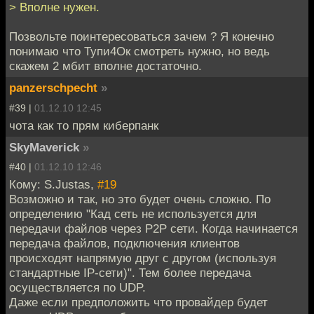
> Вполне нужен.
Позвольте поинтересоваться зачем ? Я конечно
понимаю что Тупи4Ок смотреть нужно, но ведь
скажем 2 мбит вполне достаточно.
panzerschpecht
»
#39 |
01.12.10 12:45
чота как то прям киберпанк
SkyMaverick
»
#40 |
01.12.10 12:46
Кому: S.Justas,
#19
Возможно и так, но это будет очень сложно. По
определению "Кад сеть не используется для
передачи файлов через Р2Р сети. Когда начинается
передача файлов, подключения клиентов
происходят напрямую друг с другом (используя
стандартные IP-сети)". Тем более передача
осуществляется по UDP.
Даже если предположить что провайдер будет