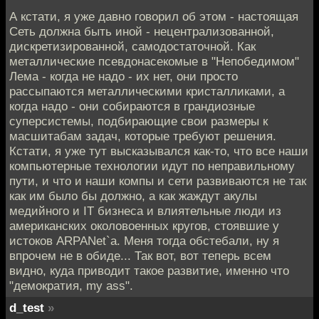
А кстати, я уже давно говорил об этом - настоящая
Сеть должна быть иной - нецентрализованной,
дискретизированной, самодостаточной. Как
металлические псевдонасекомые в "Непобедимом"
Лема - когда не надо - их нет, они просто
рассыпаются металлическими кристалликами, а
когда надо - они собираются в грандиозные
суперсистемы, подбирающие свои размеры к
масшитабам задач, которые требуют решения.
Кстати, я уже тут высказывался как-то, что все наши
компьютерные технологии идут по неправильному
пути, и что и наши компы и сети развиваются не так
как им было бы должно, а как жаждут акулы
медийного и IT бизнеса и влиятельные люди из
американских околовоенных кругов, стоявшие у
истоков ARPANet`а. Меня тогда обстебали, ну я
впрочем не в обиде... Так вот, вот теперь всем
видно, куда приводит такое развитие, именно что
"демократия, my ass".
d_test
»