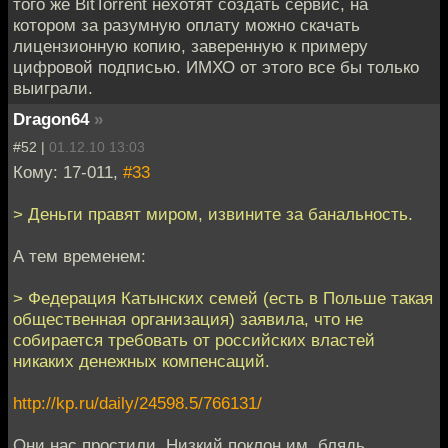
того же BitTorrent нехотят создать сервис, на
котором за разумную оплату можно скачать
лицензионную копию, заверенную к примеру
цифровой подписью. ИМХО от этого все бы только
выиграли.
Dragon64
»
#52 |
01.12.10 13:03
Кому: 17-011,
#33
> Деньги правят миром, извините за банальность.
А тем временем:
> Федерация Катынских семей (есть в Польше такая
общественная организация) заявила, что не
собирается требовать от российских властей
никаких денежных компенсаций.
http://kp.ru/daily/24598.5/766131/
Они нас простили. Низкий поклон им, блядь.