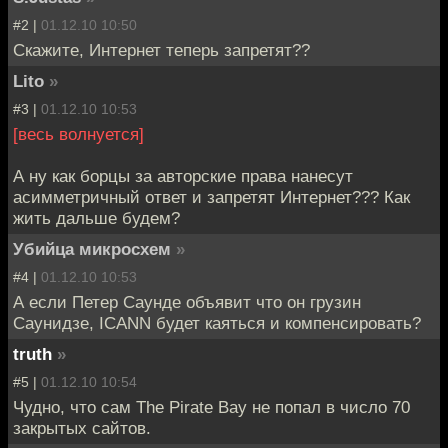
#2 |
01.12.10 10:50
Скажите, Интернет теперь запретят??
Lito
»
#3 |
01.12.10 10:53
[весь волнуется]
А ну как борцы за авторские права нанесут
асимметричный ответ и запретят Интернет??? Как
жить дальше будем?
Убийца микросхем
»
#4 |
01.12.10 10:53
А если Петер Саунде объявит что он грузин
Саунидзе, ICANN будет каяться и компенсировать?
truth
»
#5 |
01.12.10 10:54
Чудно, что сам The Pirate Bay не попал в число 70
закрытых сайтов.