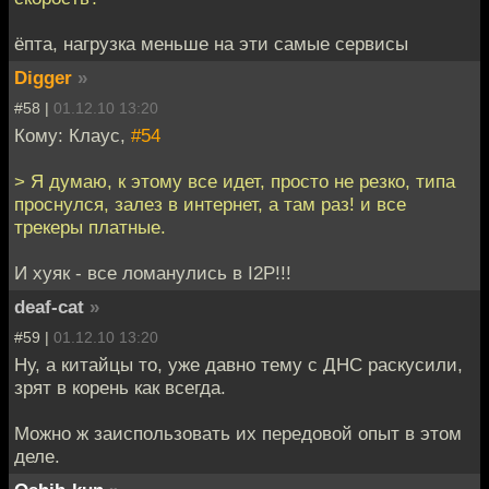
ёпта, нагрузка меньше на эти самые сервисы
Digger
»
#58 |
01.12.10 13:20
Кому: Клаус,
#54
> Я думаю, к этому все идет, просто не резко, типа
проснулся, залез в интернет, а там раз! и все
трекеры платные.
И хуяк - все ломанулись в I2P!!!
deaf-cat
»
#59 |
01.12.10 13:20
Ну, а китайцы то, уже давно тему с ДНС раскусили,
зрят в корень как всегда.
Можно ж заиспользовать их передовой опыт в этом
деле.