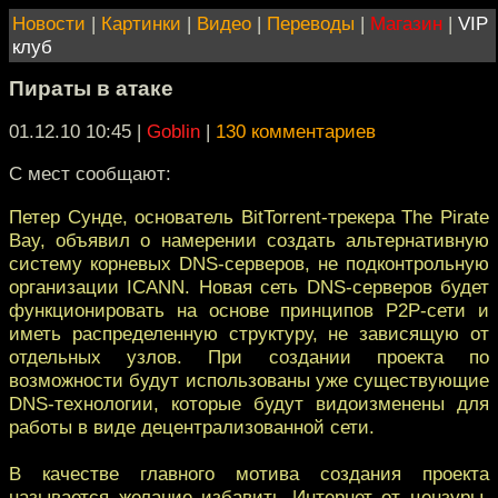
Новости
|
Картинки
|
Видео
|
Переводы
|
Магазин
|
VIP
клуб
Пираты в атаке
01.12.10 10:45
|
Goblin
|
130 комментариев
С мест сообщают:
Петер Сунде, основатель BitTorrent-трекера The Pirate
Bay, объявил о намерении создать альтернативную
систему корневых DNS-серверов, не подконтрольную
организации ICANN. Новая сеть DNS-серверов будет
функционировать на основе принципов P2P-сети и
иметь распределенную структуру, не зависящую от
отдельных узлов. При создании проекта по
возможности будут использованы уже существующие
DNS-технологии, которые будут видоизменены для
работы в виде децентрализованной сети.
В качестве главного мотива создания проекта
называется желание избавить Интернет от цензуры,