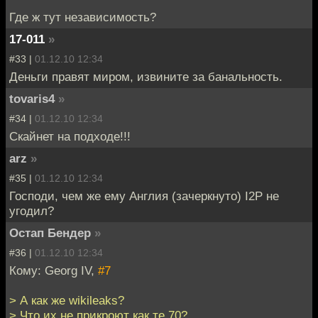
Где ж тут независимость?
17-011
»
#33 |
01.12.10 12:34
Деньги правят миром, извините за банальность.
tovaris4
»
#34 |
01.12.10 12:34
Скайнет на подходе!!!
arz
»
#35 |
01.12.10 12:34
Господи, чем же ему Англия (зачеркнуто) I2P не
угодил?
Остап Бендер
»
#36 |
01.12.10 12:34
Кому: Georg IV,
#7
> А как же wikileaks?
> Что их не прикроют как те 70?