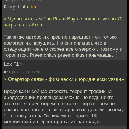
Кому: truth,
#5
> Чудно, что сам The Pirate Bay не попал в число 70
закрытых сайтов.
Так он же авторских прав не нарушает - он только
помогает их нарушать. Но он понимает, что в
следующий кон его скорее всего закроют, поэтому и
торопится. Praemonitus praemonitus паньмаешь.
Lex F1
»
#21 |
01.12.10 11:43
> Оператор связи - физически и юридически уязвим
Вроде как и сейчас отсекать торрент трафик на
оборудовании провайдера можно, но ведь никто
этого не делает, боремся вовсю с пиратством но
самого простого и элементарного не делаем, почему
? - потому что на *й никому не нужен 100
мегабитный интернет при таких раскладах.