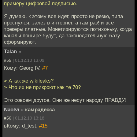
примеру цифровой подписью.
Я думаю, к этому все идет, просто не резко, типа
проснулся, залез в интернет, а там раз! и все
трекеры платные. Монетизируются потихоньку, когда
каналы пошире будут, да законодательную базу
сформируют.
Talan
»
#55 |
01.12.10 13:09
Кому: Georg IV,
#7
> А как же wikileaks?
> Что их не прикроют как те 70?
Это совсем другое. Они же несут народу ПРАВДУ!
Naolvi
»
камрадесса
#56 |
01.12.10 13:18
ьКому: d_test,
#15