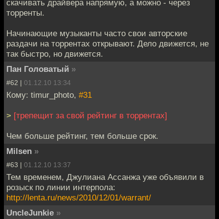
скачивать драйвера напрямую, а можно - через
торренты.
Начинающие музыканты часто свои авторские
раздачи на торрентах открывают. Дело движется, не
так быстро, но движется.
Пан Головатый
»
#62 |
01.12.10 13:34
Кому: timur_photo,
#31
>
[трепещит за свой рейтинг в торрентах]
Чем больше рейтинг, тем больше срок.
Milsen
»
#63 |
01.12.10 13:37
Тем временем, Джулиана Ассанжа уже объявили в
розыск по линии интерпола:
http://lenta.ru/news/2010/12/01/warrant/
UncleJunkie
»