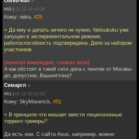
Oshib-kun
»
#60 |
01.12.10 13:26
Кому: neko,
#25
> Да ему и делать ничего не нужно. Netsukuku уже
запущен в экспериментальном режиме,
работоспособность подтверждена. Дело за набором
участников.
[почитал википедию, сломал мозг]
А как обстоят в такой сети дела с пингом от Москвы
до, допустим, Вашингтона?
Семаргл
»
#61 |
01.12.10 13:32
Кому: SkyMaverick,
#51
> В принципе что мешает ввести лицензионные
торрент-трекеры?
Да есть они. С сайта Asus, например, можно