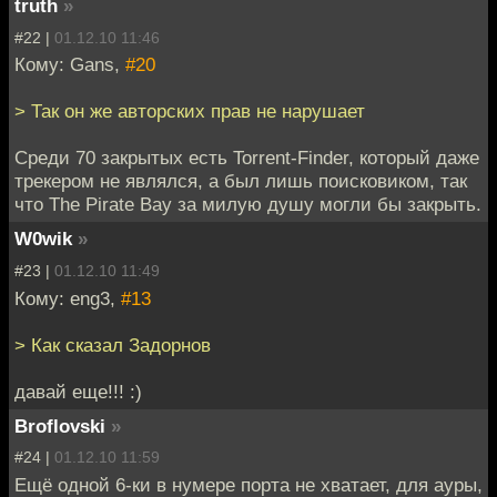
truth
»
#22 |
01.12.10 11:46
Кому: Gans,
#20
> Так он же авторских прав не нарушает
Среди 70 закрытых есть Torrent-Finder, который даже
трекером не являлся, а был лишь поисковиком, так
что The Pirate Bay за милую душу могли бы закрыть.
W0wik
»
#23 |
01.12.10 11:49
Кому: eng3,
#13
> Как сказал Задорнов
давай еще!!! :)
Broflovski
»
#24 |
01.12.10 11:59
Ещё одной 6-ки в нумере порта не хватает, для ауры,