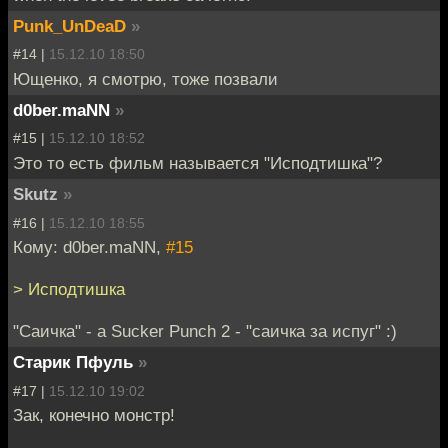
Punk_UnDeaD
»
#14 |
15.12.10 18:50
Ющенко, я смотрю, тоже позвали
d0ber.maNN
»
#15 |
15.12.10 18:52
Это то есть фильм называется "Исподтишка"?
Skutz
»
#16 |
15.12.10 18:55
Кому: d0ber.maNN,
#15
> Исподтишка
"Саичка" - а Sucker Punch 2 - "саичка за испуг" :)
Старик Пфуль
»
#17 |
15.12.10 19:02
Зак, конечно монстр!