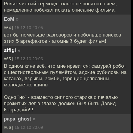
Ролик чистый термояд только не понятно о чем,
немедленно побежал искать описание фильма.
EoM
»
#64 |
15.12.10 20:05
вот бы поменьше разговоров и побольше поисков
этих 5 артефактов - атомный будет фильм!
affigi
»
#65 |
15.12.10 20:06
В одном кине всё, что мне нравится: самурай робот
с шестиствольным пулемётом, адские рубиловы на
катанах, взрывы, зомби, горящие цеппелины,
молодые женщины.
Одно "но" - взаместо сиплого старика с печалью
прожитых лет в глазах должен был быть Дэвид
Кэррадайн!!!
papa_ghost
»
#66 |
15.12.10 20:09