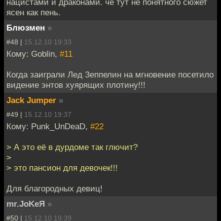
нацистами и драконами. чё тут не понятного сюжет
ясен как пень.
Блюзмен
»
#48 |
15.12.10 19:33
Кому: Goblin,
#11
Когда заиграли Лед Зеппелин на мгновение посетило
видение энтов хуярящих плотину!!!
Jack Jumper
»
#49 |
15.12.10 19:37
Кому: Punk_UnDeaD,
#22
> А это её в дурдоме так глючит?
>
> это пансион для девочек!!!
Для благородных девиц!
mr.JoKeЯ
»
#50 |
15.12.10 19:39