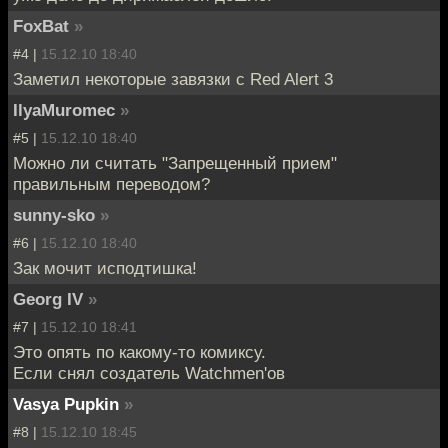
FoxBat
»
#4 |
15.12.10 18:40
Заметил некоторые завязки с Red Alert 3
IlyaMuromec
»
#5 |
15.12.10 18:40
Можно ли считать "Запрещенный прием"
правильным переводом?
sunny-sko
»
#6 |
15.12.10 18:40
Зак мочит исподтишка!
Georg IV
»
#7 |
15.12.10 18:41
Это опять по какому-то комиксу.
Если снял создатель Watchmen'ов
Vasya Pupkin
»
#8 |
15.12.10 18:45