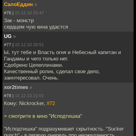
СалоЕддин
»
#76 |
15.12.10 20:47
Зак - монстр
сердцем чую кина удастся
UG
»
#77 |
15.12.10 20:51
Ы, тут тебе и Власть огня и Небесный капитан и
Гандамы и чего только нет.
Сдобрено Цепеллинами.
Качественный ролик, сделал свое дело,
заинтересовал. Очень.
xor2times
»
#78 |
15.12.10 21:01
Кому: Nickrocker,
#72
> смотрите в кино "Исподтишка"
"Исподтишка" подразумевает скрытность. "Sucker
punch" - в первую очередь про неожиданность.