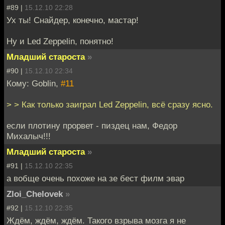
#89 |
15.12.10 22:28
Ух ты! Снайдер, конечно, мастар!
Ну и Led Zeppelin, понятно!
Младший староста
»
#90 |
15.12.10 22:34
Кому: Goblin,
#11
> > Как только заиграл Led Zeppelin, всё сразу ясно.
если плотину прорвет - пиздец нам, Федор
Михалыч!!!
Младший староста
»
#91 |
15.12.10 22:35
а вобще очень похоже на зе бест филм эвар
Zloi_Chelovek
»
#92 |
15.12.10 22:35
Ждём, ждём, ждём. Такого взрыва мозга я не