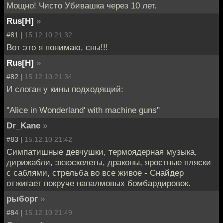
Мощно! Чисто Убивашка через 10 лет.
Rus[H]
»
#81 |
15.12.10 21:32
Вот это я понимаю, сны!!!
Rus[H]
»
#82 |
15.12.10 21:34
И слоган у кины подходящий:
"Alice in Wonderland' with machine guns"
Dr_Kane
»
#83 |
15.12.10 21:42
Симпатишные девчушки, термоядерная музыка,
дирижабли, экзоскелеты, драконы, яростные пляски
с саблями, стрельба во все живое - Снайдер
отжигает покруче напалмовых бомбардировок.
рыборг
»
#84 |
15.12.10 21:49