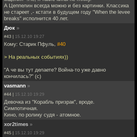
А Цеппелин всегда можно и без картинки. Классика
не стареет ,- кстати в будущем году "When the levee
breaks" исполнится 40 лет.
Дюк
»
#43 |
15.12.10 19:27
Кому: Старик Пфуль,
#40
> На реальных событиях))
"А че вы тут делаете? Война-то уже давно
кончилась?" (с)
vasmann
»
#44 |
15.12.10 19:29
Девочка из "Корабль призрак", вроде.
Симпотичная.
Кино, по ролику судя - атомное.
xor2times
»
#45 |
15.12.10 19:29