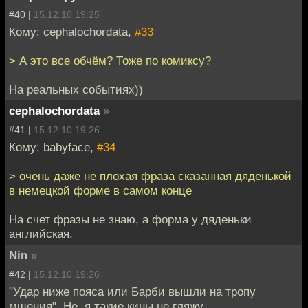
#40 |
15.12.10 19:25
Кому: cephalochordata,
#33
> А это все обчём? Тоже по комиксу?
На реальных событиях))
cephalochordata
»
#41 |
15.12.10 19:26
Кому: babyface,
#34
> очень даже не плохая фраза сказанная дяденькой
в немецкой форме в самом конце
На счет фразы не знаю, а форма у дяденьки
английская.
Nin
»
#42 |
15.12.10 19:26
"Удар ниже пояса или Барби вышли на тропу
мщения" .Не, я такие кины не гляжу.