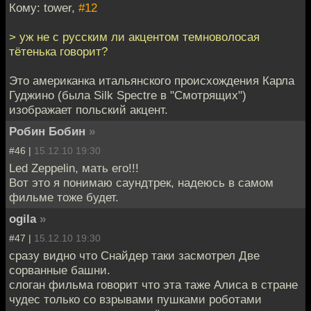
Кому: tower,
#12
> уж не с русским ли акцентом темноволосая
тётенька говорит?
Это американка итальянского происхождения Карла
Гуджино (была Silk Spectre в "Смотрящих")
изображает польский акцент.
Робин Бобин
»
#46 |
15.12.10 19:30
Led Zeppelin, мать его!!!
Вот это я понимаю саундтрек, надеюсь в самом
фильме тоже будет.
ogila
»
#47 |
15.12.10 19:30
сразу видно что Снайдер таки засмотрел Две
сорванные башни.
слоган фильма говорит что эта таже Алиса в стране
чудес только со взрывами пушками роботами