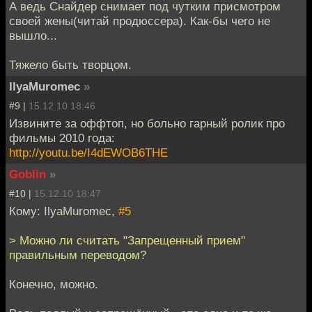
А ведь Снайдер снимает под чутким присмотром
своей жены(читай продюссера). Как-бы чего не
вышло...
Тяжело быть творцом.
IlyaMuromec
»
#9 |
15.12.10 18:46
Извините за оффтоп, но больно гарный ролик про
фильмы 2010 года:
http://youtu.be/I4dEWOB6THE
Goblin
»
#10 |
15.12.10 18:47
Кому: IlyaMuromec,
#5
> Можно ли считать "Запрещенный прием"
правильным переводом?
Конечно, можно.