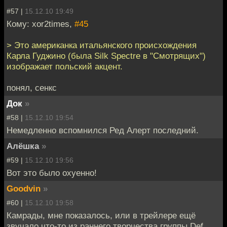
#57 |
15.12.10 19:49
Кому: xor2times,
#45
> Это американка итальянского происхождения
Карла Гуджино (была Silk Spectre в "Смотрящих")
изображает польский акцент.
понял, сенкс
Док
»
#58 |
15.12.10 19:54
Немедленно вспомнился Ред Алерт последний.
Алёшка
»
#59 |
15.12.10 19:56
Вот это было охуенно!
Goodvin
»
#60 |
15.12.10 19:58
Камрады, мне показалось, или в трейлере ещё
звучало что-то из раннего творчества группы Def