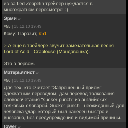
из-за Led Zeppelin трейлер нуждается в
многократном пересмотре! :)
Эрми
»
#55 |
15.12.10 19:49
Кому: Паразит,
#51
> А ещё в трейлере звучит замечательная песня
Lord of Acid - Crablouse (Мандавошка).
Это в первом.
Матерьялист
»
#56 |
15.12.10 19:49
Для тех, кто считает "Запрещенный приём"
адекватным переводом, дам перевод толкования
словосочетания "sucker punch" из английских
толковых словарей. Sucker punch - неожиданный для
человека удар, который был нанесен быстро и
внезапно, без предупреждения и видимой причины.
tower
»