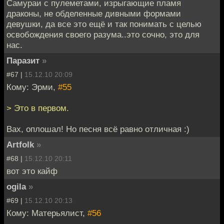
Самураи с пулеметами, изрыгающие пламя
драконы, не обделенные дивными формами
девушки, да все это ещё и так понимать с целью
освобождения своего разума..это сочно, это для
нас.
Паразит
»
#67 |
15.12.10 20:09
Кому: Эрми,
#55
> Это в первом.
Вах, оплошал! Но песня всё равно отличная :)
Artfolk
»
#68 |
15.12.10 20:11
вот это кайф
ogila
»
#69 |
15.12.10 20:13
Кому: Матерьялист,
#56