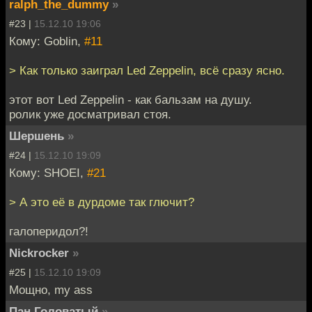
ralph_the_dummy
»
#23 |
15.12.10 19:06
Кому: Goblin,
#11
> Как только заиграл Led Zeppelin, всё сразу ясно.
этот вот Led Zeppelin - как бальзам на душу.
ролик уже досматривал стоя.
Шершень
»
#24 |
15.12.10 19:09
Кому: SHOEI,
#21
> А это её в дурдоме так глючит?
галоперидол?!
Nickrocker
»
#25 |
15.12.10 19:09
Мощно, my ass
Пан Головатый
»