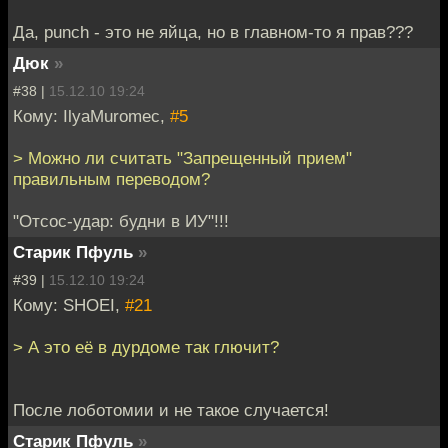
Да, punch - это не яйца, но в главном-то я прав???
Дюк
»
#38 |
15.12.10 19:24
Кому: IlyaMuromec,
#5
> Можно ли считать "Запрещенный прием"
правильным переводом?
"Отсос-удар: будни в ИУ"!!!
Старик Пфуль
»
#39 |
15.12.10 19:24
Кому: SHOEI,
#21
> А это её в дурдоме так глючит?
После лоботомии и не такое случается!
Старик Пфуль
»