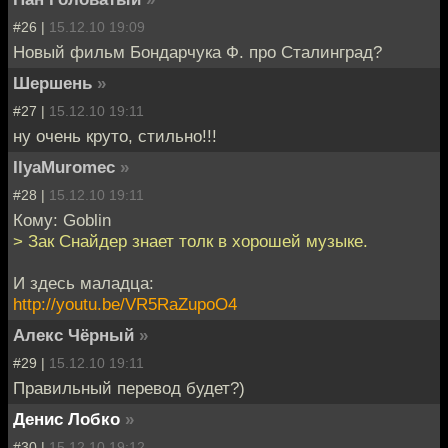
#26 |
15.12.10 19:09
Новый фильм Бондарчука Ф. про Сталинград?
Шершень
»
#27 |
15.12.10 19:11
ну очень круто, стильно!!!
IlyaMuromec
»
#28 |
15.12.10 19:11
Кому: Goblin
> Зак Снайдер знает толк в хорошей музыке.
И здесь маладца:
http://youtu.be/VR5RaZupoO4
Алекс Чёрный
»
#29 |
15.12.10 19:11
Правильный перевод будет?)
Денис Лобко
»
#30 |
15.12.10 19:12