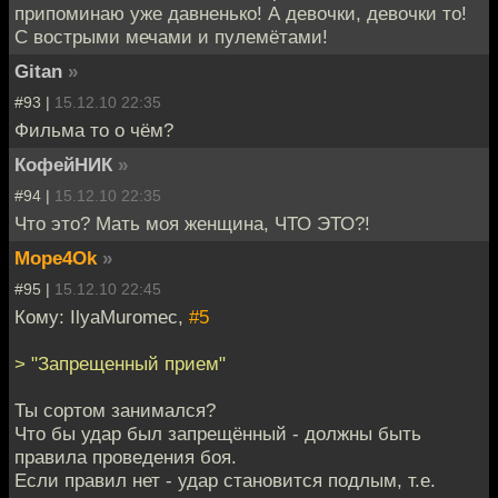
припоминаю уже давненько! А девочки, девочки то!
С вострыми мечами и пулемётами!
Gitan
»
#93 |
15.12.10 22:35
Фильма то о чём?
КофейНИК
»
#94 |
15.12.10 22:35
Что это? Мать моя женщина, ЧТО ЭТО?!
Mope4Ok
»
#95 |
15.12.10 22:45
Кому: IlyaMuromec,
#5
> "Запрещенный прием"
Ты сортом занимался?
Что бы удар был запрещённый - должны быть
правила проведения боя.
Если правил нет - удар становится подлым, т.е.