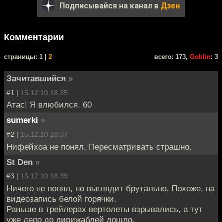
Подписывайся на канал в
Дзен
Комментарии
cтраницы: 1 |
2
всего: 173,
Goblin
: 3
Зачитавшийся
»
#1 |
15.12.10 18:35
Атас! Я влюбился. 60
sumerki
»
#2 |
15.12.10 18:37
Нифейхоа не понял. Пересматривать страшно.
St Den
»
#3 |
15.12.10 18:39
Ничего не понял, но выглядит брутально. Похоже, на
видеозапись белой горячки.
Раньше в трейлерах вертолеты взрывались, а тут
уже дело до дирижаблей дошло.