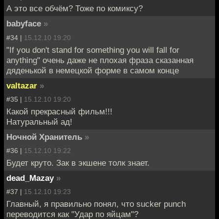
А это все обчём? Тоже по комиксу?
babyface
»
#34 |
15.12.10 19:20
"If you don't stand for something you will fall for
anything" очень даже не плохая фраза сказанная
дяденькой в немецкой форме в самом конце
valtazar
»
#35 |
15.12.10 19:20
Какой прекрасный фильм!!!
Натуральный ад!
Ночной Хранитель
»
#36 |
15.12.10 19:22
Будет круто. Зак в экшене толк знает.
dead_Mazay
»
#37 |
15.12.10 19:23
Главный, я правильно понял, что sucker punch
переводится как "Удар по яйцам"?