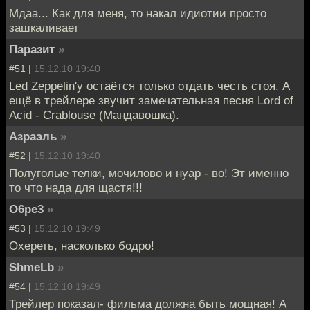
Мдаа... Как для меня, то накал идиотии просто
зашкаливает
Паразит
»
#51 |
15.12.10 19:40
Led Zeppelin'у остаётся только отдать честь стоя. А
ещё в трейлере звучит замечательная песня Lord of
Acid - Crablouse (Мандавошка).
Азраэль
»
#52 |
15.12.10 19:40
Полуголые телки, мочилово и нуар - во! Эт именно
то что нада для щастя!!!
O6pe3
»
#53 |
15.12.10 19:49
Охереть, насколько бодро!
ShmeLb
»
#54 |
15.12.10 19:49
Трейлер показал- фильма должна быть мощная! А