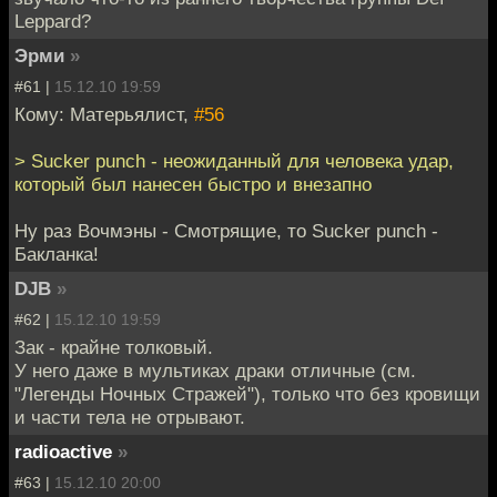
Leppard?
Эрми
»
#61 |
15.12.10 19:59
Кому: Матерьялист,
#56
> Sucker punch - неожиданный для человека удар,
который был нанесен быстро и внезапно
Ну раз Вочмэны - Смотрящие, то Sucker punch -
Бакланка!
DJB
»
#62 |
15.12.10 19:59
Зак - крайне толковый.
У него даже в мультиках драки отличные (см.
"Легенды Ночных Стражей"), только что без кровищи
и части тела не отрывают.
radioactive
»
#63 |
15.12.10 20:00