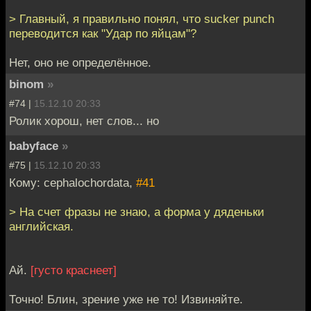
> Главный, я правильно понял, что sucker punch
переводится как "Удар по яйцам"?
Нет, оно не определённое.
binom
»
#74 |
15.12.10 20:33
Ролик хорош, нет слов... но
babyface
»
#75 |
15.12.10 20:33
Кому: cephalochordata,
#41
> На счет фразы не знаю, а форма у дяденьки
английская.
Ай.
[густо краснеет]
Точно! Блин, зрение уже не то! Извиняйте.