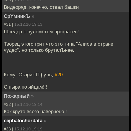
Видеоряд, конечно, отвал башки
CpYмникЪ
»
#31 |
15.12.10 19:13
Шредер с пулемётом прекрасен!
Творец этого грит что это типа "Алиса в стране
чудес", но только бруталЪнее.
Кому: Старик Пфуль,
#20
С пыра по яйцам!!!
Пожарный
»
#32 |
15.12.10 19:14
Как круто всего наверчено !
cephalochordata
»
#33 |
15.12.10 19:19