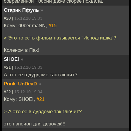
современной России даже скорее похвала.
Старик Пфуль
»
#20 |
15.12.10 19:03
Кому: d0ber.maNN,
#15
> Это то есть фильм называется "Исподтишка"?
Коленом в Пах!
SHOEI
»
#21 |
15.12.10 19:03
А это её в дурдоме так глючит?
Punk_UnDeaD
»
#22 |
15.12.10 19:04
Кому: SHOEI,
#21
> А это её в дурдоме так глючит?
это пансион для девочек!!!