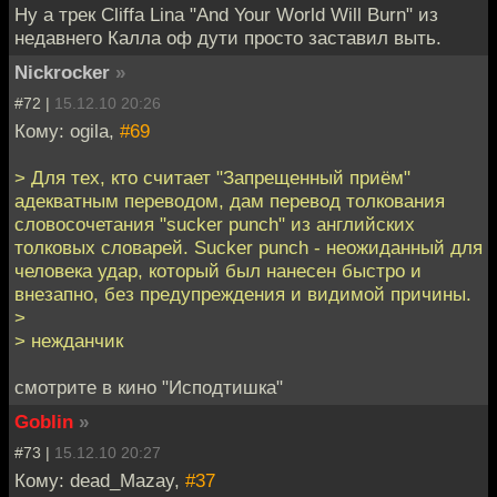
Ну а трек Cliffа Linа "And Your World Will Burn" из
недавнего Калла оф дути просто заставил выть.
Nickrocker
»
#72 |
15.12.10 20:26
Кому: ogila,
#69
> Для тех, кто считает "Запрещенный приём"
адекватным переводом, дам перевод толкования
словосочетания "sucker punch" из английских
толковых словарей. Sucker punch - неожиданный для
человека удар, который был нанесен быстро и
внезапно, без предупреждения и видимой причины.
>
> нежданчик
смотрите в кино "Исподтишка"
Goblin
»
#73 |
15.12.10 20:27
Кому: dead_Mazay,
#37