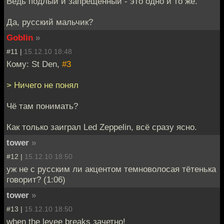
Ведь подлый и запрещённый - это одно и то же.
Да, русский мальчик?
Goblin
»
#11 |
15.12.10 18:48
Кому: St Den,
#3
> Ничего не понял
Чё там понимать?
Как только заиграл Led Zeppelin, всё сразу ясно.
tower
»
#12 |
15.12.10 18:50
уж не с русским ли акцентом темноволосая тётенька
говорит? (1:06)
tower
»
#13 |
15.12.10 18:50
when the levee breaks зачетно!