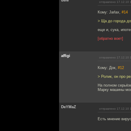
dele
отправлено 17.12.10 
Кому: Jarlax,
#14
> Ща до города до
еще и, сука, ипоте
[обратно воет]
affigi
отправлено 17.12.10 
Кому: Док,
#12
> Ролик, он про р
На полном серьёз
Марку машины можн
DeYMaZ
отправлено 17.12.10 
Есть мнение вирус