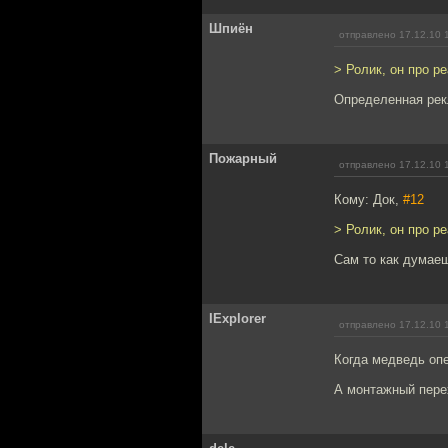
Шпиён
отправлено 17.12.10 
> Ролик, он про р
Определенная рек
Пожарный
отправлено 17.12.10 
Кому: Док,
#12
> Ролик, он про р
Сам то как думае
IExplorer
отправлено 17.12.10 
Когда медведь опе
А монтажный пере