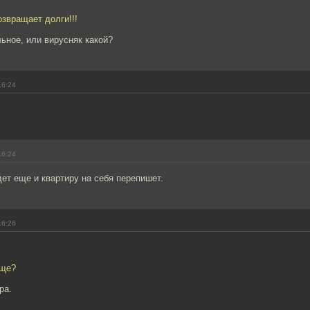
звращает долги!!!
льное, или вирусняк какой?
16:24
16:24
ет еще и квартиру на себя перепишет.
16:26
бще?
ра.