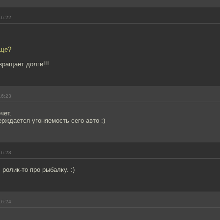
16:22
бще?
ращает долги!!!
16:23
чет.
рждается угоняемость сего авто :)
16:23
ролик-то про рыбалку. :)
16:24