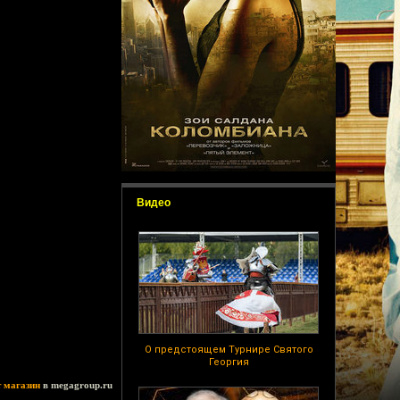
Видео
О предстоящем Турнире Святого
Георгия
т магазин
в megagroup.ru