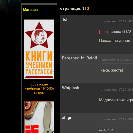
cтраницы: 1 |
2
Магазин
Tef
отправлено 17.12.10 
[воет]
снова GTA!
Поехал по делам.
Ferganec_iz_Belgii
отправлено 17.12.10
хаха, жесть!
Советские
Whiplash
учебники 1940-50х
отправлено 17.12.10 
годов
Медведи тоже игра
affigi
отправлено 17.12.10 
аахахах