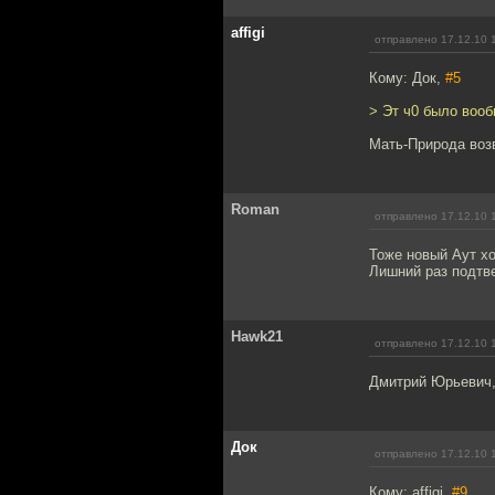
affigi
отправлено 17.12.10 
Кому: Док,
#5
> Эт ч0 было воо
Мать-Природа возв
Roman
отправлено 17.12.10 
Тоже новый Аут хо
Лишний раз подтве
Hawk21
отправлено 17.12.10 
Дмитрий Юрьевич, 
Док
отправлено 17.12.10 
Кому: affigi,
#9