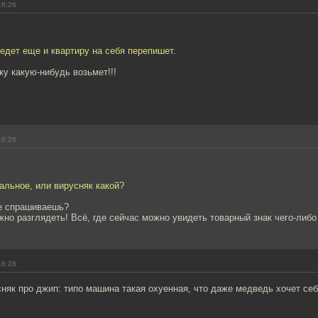
16:26
едет еще и квартиру на себя перепишет.
ку какую-нибудь возьмет!!!
16:26
еальное, или вирусняк какой?
е спрашиваешь?
о разглядеть! Всё, где сейчас можно увидеть товарный знак чего-либо 
16:28
няк про джип: типо машина такая охуенная, что даже медведь хочет се