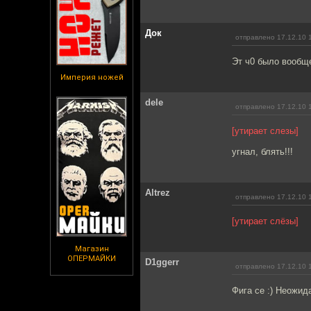
Док
отправлено 17.12.10 
Эт ч0 было вообщ
Империя ножей
dele
отправлено 17.12.10 
[утирает слезы]
угнал, блять!!!
Altrez
отправлено 17.12.10 
[утирает слёзы]
Магазин
ОПЕРМАЙКИ
D1ggerr
отправлено 17.12.10 
Фига се :) Неожид