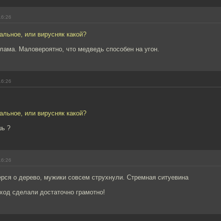
16:26
еальное, или вирусняк какой?
лама. Маловероятно, что медведь способен на угон.
16:26
еальное, или вирусняк какой?
шь ?
16:26
рся о дерево, мужики совсем струхнули. Стремная ситуевина
ход сделали достаточно грамотно!