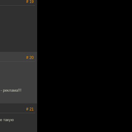
# 19
# 20
- реклама!!!
# 21
бе такую