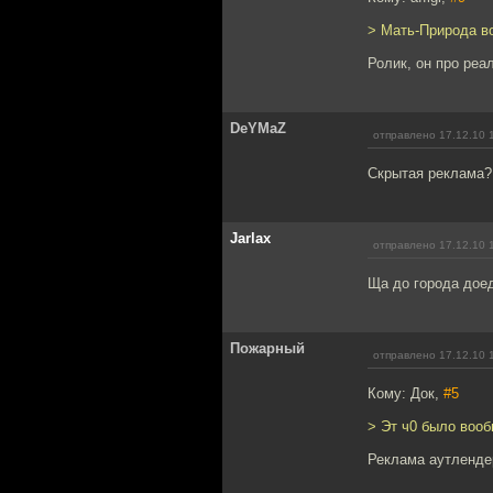
> Мать-Природа во
Ролик, он про реа
DeYMaZ
отправлено 17.12.10 
Скрытая реклама?
Jarlax
отправлено 17.12.10 
Ща до города доед
Пожарный
отправлено 17.12.10 
Кому: Док,
#5
> Эт ч0 было воо
Реклама аутленде