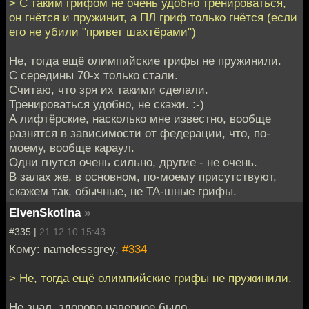
> С таким грифом не очень удобно тренироваться,
он гнётся и пружинит, а ПЛ гриф только гнётся (если
его не убили "привет шахтёрами")
Не, тогда ещё олимпийские грифы не пружинили.
С середины 70-х только стали.
Считаю, что зря их такими сделали.
Тренироваться удобно, не скажи. :-)
А лифтёрские, насколько мне известно, вообще
разнятся в зависимости от федерации, что, по-
моему, вообще караул.
Одни гнутся очень сильно, другие - не очень.
В залах же, в основном, по-моему присутствуют,
скажем так, обычные, не ТА-шные грифы.
ElvenSkotina
»
#335 |
21.12.10 15:43
Кому: namelessgrey,
#334
> Не, тогда ещё олимпийские грифы не пружинили.
Не знал, здорово наверное было.