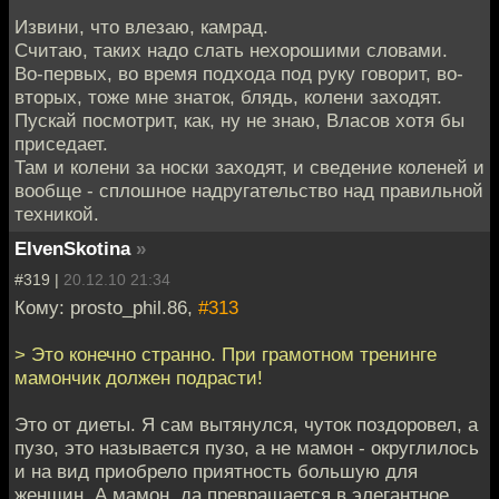
Извини, что влезаю, камрад.
Считаю, таких надо слать нехорошими словами.
Во-первых, во время подхода под руку говорит, во-
вторых, тоже мне знаток, блядь, колени заходят.
Пускай посмотрит, как, ну не знаю, Власов хотя бы
приседает.
Там и колени за носки заходят, и сведение коленей и
вообще - сплошное надругательство над правильной
техникой.
ElvenSkotina
»
#319 |
20.12.10 21:34
Кому: prosto_phil.86,
#313
> Это конечно странно. При грамотном тренинге
мамончик должен подрасти!
Это от диеты. Я сам вытянулся, чуток поздоровел, а
пузо, это называется пузо, а не мамон - округлилось
и на вид приобрело приятность большую для
женщин. А мамон, да превращается в элегантное