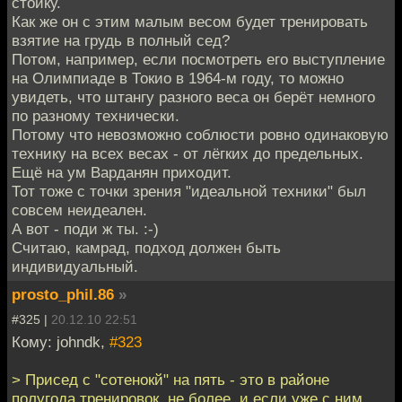
стойку.
Как же он с этим малым весом будет тренировать
взятие на грудь в полный сед?
Потом, например, если посмотреть его выступление
на Олимпиаде в Токио в 1964-м году, то можно
увидеть, что штангу разного веса он берёт немного
по разному технически.
Потому что невозможно соблюсти ровно одинаковую
технику на всех весах - от лёгких до предельных.
Ещё на ум Варданян приходит.
Тот тоже с точки зрения "идеальной техники" был
совсем неидеален.
А вот - поди ж ты. :-)
Считаю, камрад, подход должен быть
индивидуальный.
prosto_phil.86
»
#325 |
20.12.10 22:51
Кому: johndk,
#323
> Присед с "сотенокй" на пять - это в районе
полугода тренировок, не более, и если уже с ним