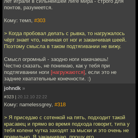
лет играли в сильнейшей лиге мира - строго для
понтов, разумеется.
Кому: темп,
#303
> Когда пробовал делать с рывка, то нагружалось
чёрт знает что, начиная от ног и заканчивая шеей.
Поэтому смысла в таком подтягивании не вижу.
Смысл огромный - заодно ноги накачаешь!
Честно сказать, не понимаю, как у тебя при
подтягивании ноги
[нагружаются]
, если это не
задние хватательные конечности. :)
johndk
»
#323 |
20.12.10 22:22
Кому: namelessgrey,
#318
> Я приседаю с сотенкой на пять, подходит такой
красавец и прямо во время подхода говорит, типа у
тебя колени чутка заходят за мыски и это очень не
правильно. Я заканчиваю, прошу его