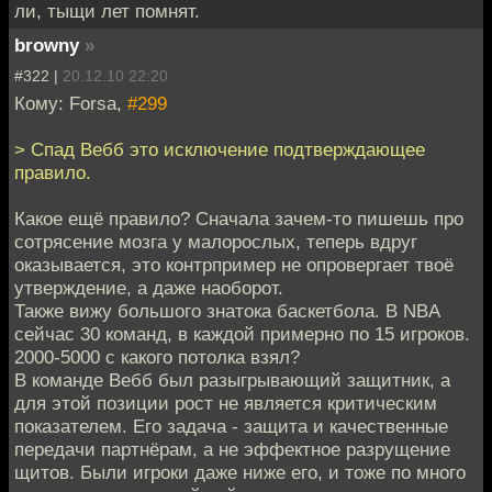
ли, тыщи лет помнят.
browny
»
#322 |
20.12.10 22:20
Кому: Forsa,
#299
> Спад Вебб это исключение подтверждающее
правило.
Какое ещё правило? Сначала зачем-то пишешь про
сотрясение мозга у малорослых, теперь вдруг
оказывается, это контрпример не опровергает твоё
утверждение, а даже наоборот.
Также вижу большого знатока баскетбола. В NBA
сейчас 30 команд, в каждой примерно по 15 игроков.
2000-5000 с какого потолка взял?
В команде Вебб был разыгрывающий защитник, а
для этой позиции рост не является критическим
показателем. Его задача - защита и качественные
передачи партнёрам, а не эффектное разрущение
щитов. Были игроки даже ниже его, и тоже по много