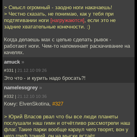
> Смысл огромный - заодно ноги накачаешь!
> Честно сказать, не понимаю, как у тебя при
подтягивании ноги
[нагружаются]
, если это не
задние хватательные конечности. :)
Когда делаешь мах с целью сделать рывок -
работают ноги. Чем-то напоминает раскачивание на
качелях.
amuck
»
#331 |
21.12.10 09:26
Это что - и курить надо бросать?!
namelessgrey
»
#332 |
21.12.10 10:36
Кому: ElvenSkotina,
#327
> Юрий Власов рвал что бы все люди планеты
послушали наш гимн и отчётливо рассмотрели наш
флаг. Такие парки вообще караул чего творят, вон у
него гриф тонкий, он на мыски встаёт.