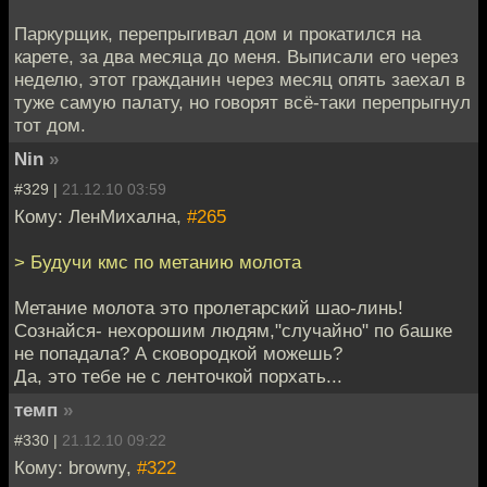
Паркурщик, перепрыгивал дом и прокатился на
карете, за два месяца до меня. Выписали его через
неделю, этот гражданин через месяц опять заехал в
туже самую палату, но говорят всё-таки перепрыгнул
тот дом.
Nin
»
#329 |
21.12.10 03:59
Кому: ЛенМихална,
#265
> Будучи кмс по метанию молота
Метание молота это пролетарский шао-линь!
Сознайся- нехорошим людям,"случайно" по башке
не попадала? А сковородкой можешь?
Да, это тебе не с ленточкой порхать...
темп
»
#330 |
21.12.10 09:22
Кому: browny,
#322