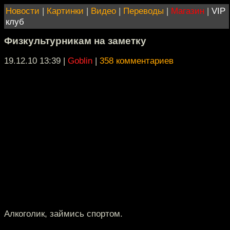
Новости
|
Картинки
|
Видео
|
Переводы
|
Магазин
|
VIP
клуб
Физкультурникам на заметку
19.12.10 13:39
|
Goblin
|
358 комментариев
Алкоголик, займись спортом.