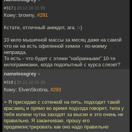
#317 |
20.12.10 21:30
Кому: browny,
#291
Кстати, отличный анекдот, ага. :-)
10 кило мышечной массы за месяц даже на самой
что ни на есть офигенной химии - по-моему
неправда.
То есть - что будет с этими "набранными" 10-ти
килограммами, когда подопытный с курса слезет?
namelessgrey
»
#318 |
20.12.10 21:30
Кому: ElvenSkotina,
#293
> Я приседаю с сотенкой на пять, подходит такой
красавец и прямо во время подхода говорит, типа у
тебя колени чутка заходят за мыски и это очень не
правильно. Я заканчиваю, прошу его
продемонстрировать как оно надо правильно