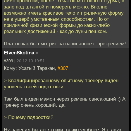
либо проектом, после 10 часов мозгового штурма, в
зале под штангой и помереть можно. Вполне
возможно иметь красивое тело и приличную форму
не в ущерб умственным способностям. Но от
приличной физической формы до каких-либо
реальных достижений - как до луны пешком.
Платон как бы смотрит на написанное с презрением!
ElvenSkotina
»
#309 |
20.12.10 19:51
Кому: Усатый Таракан,
#307
> Квалифицированному опытному тренеру виден
уровень твоей подготовки
Там был виден мамон через ремень свисающий :) А
тренер очень хороший, да.
> Почему подростки?
Ну навесил бы десяточки, всяко удобнее. Я с двух