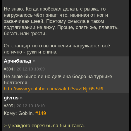
Не знаю. Когда пробовал делать с рывка, то
нагружалось чёрт знает что, начиная от ног и
заканчивая шеей. Поэтому смысла в таком
подтягивании не вижу. Проще, опять же, плавать,
бегать или грести.
От стандартного выполнения нагружается всё
логично - руки и спина.
Арчибальд
»
#304 |
20.12.10 18:09
Не знаю было ли но дивчина бодро на турнике
болтается.
http://www.youtube.com/watch?v=zfNjr65t5RI
givrus
»
#305 |
20.12.10 18:10
Кому: Goblin,
#149
> у каждого еврея была бы штанга.