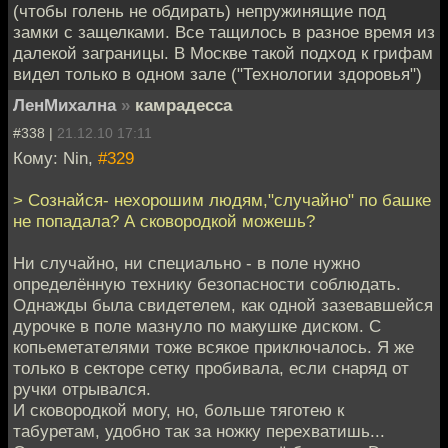
(чтобы голень не обдирать) непружинящие под
замки с защелками. Все тащилось в разное время из
далекой заграницы. В Москве такой подход к грифам
видел только в одном зале ("Технологии здоровья")
ЛенМихална
»
камрадесса
#338 |
21.12.10 17:11
Кому: Nin,
#329
> Сознайся- нехорошим людям,"случайно" по башке
не попадала? А сковородкой можешь?
Ни случайно, ни специально - в поле нужно
определённую технику безопасности соблюдать.
Однажды была свидетелем, как одной зазевавшейся
дурочке в поле мазнуло по макушке диском. С
копьеметателями тоже всякое приключалось. Я же
только в секторе сетку пробивала, если снаряд от
ручки отрывался.
И сковородкой могу, но, больше тяготею к
табуретам, удобно так за ножку перехватишь...