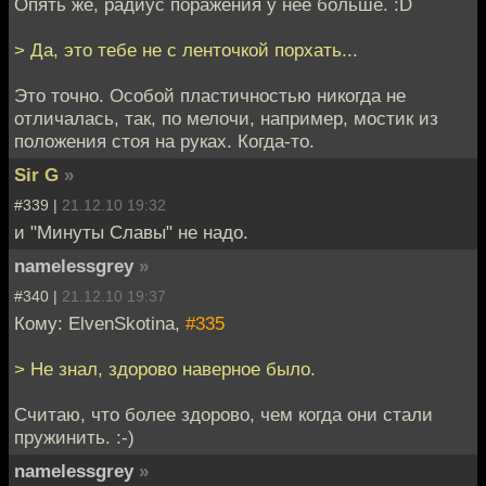
Опять же, радиус поражения у неё больше. :D
> Да, это тебе не с ленточкой порхать...
Это точно. Особой пластичностью никогда не
отличалась, так, по мелочи, например, мостик из
положения стоя на руках. Когда-то.
Sir G
»
#339 |
21.12.10 19:32
и "Минуты Славы" не надо.
namelessgrey
»
#340 |
21.12.10 19:37
Кому: ElvenSkotina,
#335
> Не знал, здорово наверное было.
Считаю, что более здорово, чем когда они стали
пружинить. :-)
namelessgrey
»