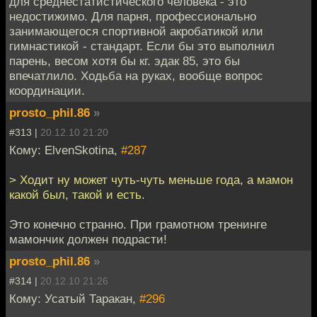
для среднестатистического человека - это
недостижимо. Для парня, профессионально
занимающегося спортивной акробатикой или
гимнастикой - стандарт. Если бы это выполнил
парень, весом хотя бы кг. эдак 85, это бы
впечатлило. Ходьба на руках, вообще вопрос
координации.
prosto_phil.86
»
#313 |
20.12.10 21:20
Кому: ElvenSkotina,
#287
> Ходит ну может чуть-чуть меньше года, а мамон
какой был, такой и есть.
Это конечно странно. При грамотном тренинге
мамончик должен подрасти!
prosto_phil.86
»
#314 |
20.12.10 21:26
Кому: Усатый Таракан,
#296