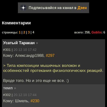
Подписывайся на канал в
Дзен
Комментарии
cтраницы:
1
|
2
|
3
| 4
всего: 358,
Goblin
: 6
Усатый Таракан
»
#301 |
20.12.10 17:42
Кому: Александр1988,
#297
> Типа композиции мышечных волокон и
особенностей протекания физиологических реакций.
Вроде того. Но и это еще не все. :)
темп
»
#302 |
20.12.10 17:44
Кому: Шмель,
#230