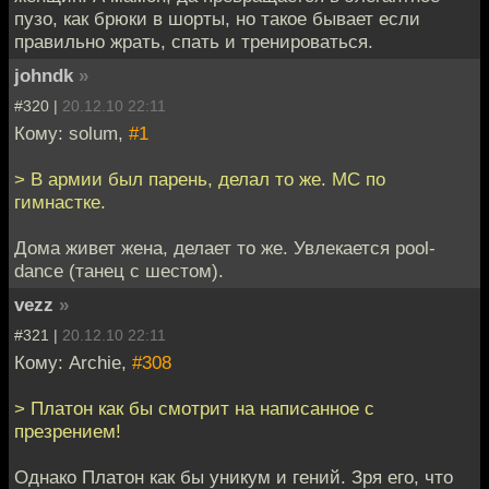
пузо, как брюки в шорты, но такое бывает если
правильно жрать, спать и тренироваться.
johndk
»
#320 |
20.12.10 22:11
Кому: solum,
#1
> В армии был парень, делал то же. МС по
гимнастке.
Дома живет жена, делает то же. Увлекается pool-
dance (танец с шестом).
vezz
»
#321 |
20.12.10 22:11
Кому: Archie,
#308
> Платон как бы смотрит на написанное с
презрением!
Однако Платон как бы уникум и гений. Зря его, что