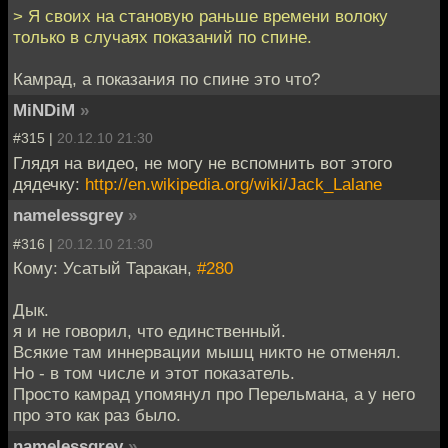
> Я своих на становую раньше времени волоку
только в случаях показаний по спине.
Камрад, а показания по спине это что?
MiNDiM
»
#315 |
20.12.10 21:30
Глядя на видео, не могу не вспомнить вот этого
дядечку:
http://en.wikipedia.org/wiki/Jack_Lalane
namelessgrey
»
#316 |
20.12.10 21:30
Кому: Усатый Таракан,
#280
Дык.
я и не говорил, что единственный.
Всякие там иннервации мышц никто не отменял.
Но - в том числе и этот показатель.
Просто камрад упомянул про Перельмана, а у него
про это как раз было.
namelessgrey
»