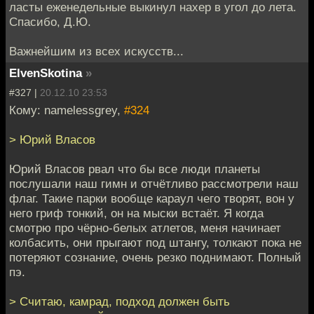
ласты еженедельные выкинул нахер в угол до лета.
Спасибо, Д.Ю.
Важнейшим из всех искусств...
ElvenSkotina
»
#327 |
20.12.10 23:53
Кому: namelessgrey,
#324
> Юрий Власов
Юрий Власов рвал что бы все люди планеты
послушали наш гимн и отчётливо рассмотрели наш
флаг. Такие парки вообще караул чего творят, вон у
него гриф тонкий, он на мыски встаёт. Я когда
смотрю про чёрно-белых атлетов, меня начинает
колбасить, они прыгают под штангу, толкают пока не
потеряют сознание, очень резко поднимают. Полный
пэ.
> Считаю, камрад, подход должен быть