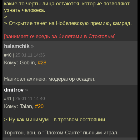
какие-то черты лица остаются, которые позволяют
узнать человека.
>
> Открытие тянет на Нобелевскую премию, камрад.
[занимает очередь за билетами в Стокгольм]
halamchik
»
#40 |
25.01.11 14:36
Кому: Goblin,
#28
Написал ахинею, модератор осадил.
dmitrov
»
#41 |
25.01.11 14:40
Кому: Talan,
#20
> Ну как минимум - в трезвом состоянии.
Торнтон, вон, в "Плохом Санте" пьяным играл.