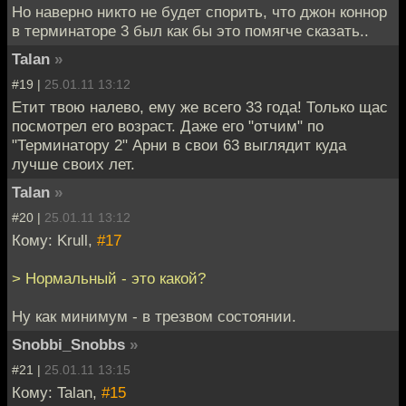
Но наверно никто не будет спорить, что джон коннор
в терминаторе 3 был как бы это помягче сказать..
Talan
»
#19 |
25.01.11 13:12
Етит твою налево, ему же всего 33 года! Только щас
посмотрел его возраст. Даже его "отчим" по
"Терминатору 2" Арни в свои 63 выглядит куда
лучше своих лет.
Talan
»
#20 |
25.01.11 13:12
Кому: Krull,
#17
> Нормальный - это какой?
Ну как минимум - в трезвом состоянии.
Snobbi_Snobbs
»
#21 |
25.01.11 13:15
Кому: Talan,
#15