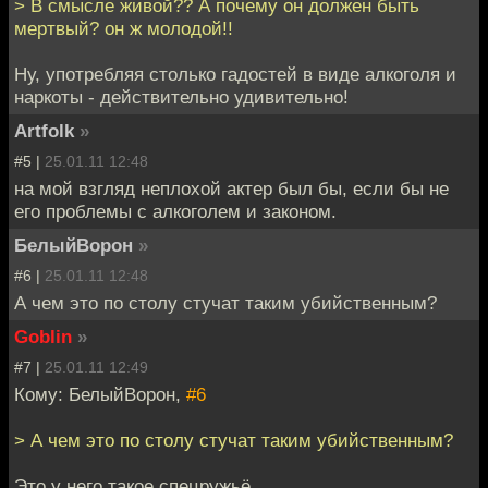
> В смысле живой?? А почему он должен быть
мертвый? он ж молодой!!
Ну, употребляя столько гадостей в виде алкоголя и
наркоты - действительно удивительно!
Artfolk
»
#5 |
25.01.11 12:48
на мой взгляд неплохой актер был бы, если бы не
его проблемы с алкоголем и законом.
БелыйВорон
»
#6 |
25.01.11 12:48
А чем это по столу стучат таким убийственным?
Goblin
»
#7 |
25.01.11 12:49
Кому: БелыйВорон,
#6
> А чем это по столу стучат таким убийственным?
Это у него такое спецружьё.