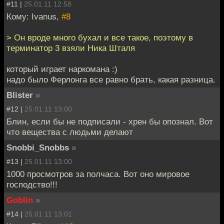
#11 |
25.01.11 12:58
Кому: Ivanus,
#8
> Он вроде много бухал и все такое, поэтому в
терминатор 3 взяли Ника Шталя
который играет наркомана :)
надо было Ферлонга все равно брать, какая разница.
Blister
»
#12 |
25.01.11 13:00
Блин, если бы не подписали - хрен бы опознал. Вот
что вещества с людьми делают
Snobbi_Snobbs
»
#13 |
25.01.11 13:00
1000 просмотров за полчаса. Вот оно мировое
господство!!!
Goblin
»
#14 |
25.01.11 13:01