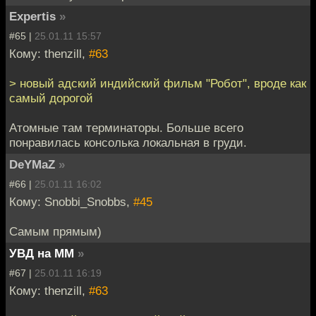
Expertis
»
#65 |
25.01.11 15:57
Кому: thenzill,
#63
> новый адский индийский фильм "Робот", вроде как
самый дорогой
Атомные там терминаторы. Больше всего
понравилась консолька локальная в груди.
DeYMaZ
»
#66 |
25.01.11 16:02
Кому: Snobbi_Snobbs,
#45
Самым прямым)
УВД на ММ
»
#67 |
25.01.11 16:19
Кому: thenzill,
#63