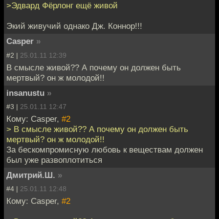
>Эдвард Фёрлонг ещё живой
Экий живучий однако Дж. Коннор!!!
Casper
»
#2 |
25.01.11 12:39
В смысле живой?? А почему он должен быть
мертвый? он ж молодой!!
insanustu
»
#3 |
25.01.11 12:47
Кому: Casper,
#2
> В смысле живой?? А почему он должен быть
мертвый? он ж молодой!!
За бескомпромисную любовь к веществам должен
был уже развоплотиться
Дмитрий.Ш.
»
#4 |
25.01.11 12:48
Кому: Casper,
#2