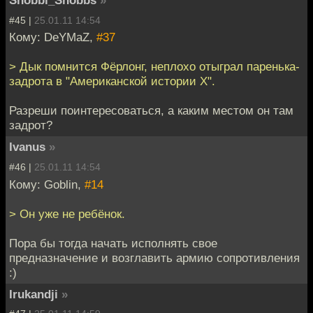
Snobbi_Snobbs
»
#45 |
25.01.11 14:54
Кому: DeYMaZ,
#37
> Дык помнится Фёрлонг, неплохо отыграл паренька-
задрота в "Американской истории Х".
Разреши поинтересоваться, а каким местом он там
задрот?
Ivanus
»
#46 |
25.01.11 14:54
Кому: Goblin,
#14
> Он уже не ребёнок.
Пора бы тогда начать исполнять свое
предназначение и возглавить армию сопротивления
:)
Irukandji
»