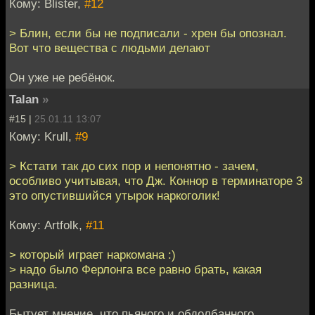
Кому: Blister,
#12
> Блин, если бы не подписали - хрен бы опознал.
Вот что вещества с людьми делают
Он уже не ребёнок.
Talan
»
#15 |
25.01.11 13:07
Кому: Krull,
#9
> Кстати так до сих пор и непонятно - зачем,
особливо учитывая, что Дж. Коннор в терминаторе 3
это опустившийся утырок наркоголик!
Кому: Artfolk,
#11
> который играет наркомана :)
> надо было Ферлонга все равно брать, какая
разница.
Бытует мнение, что пьяного и обдолбанного