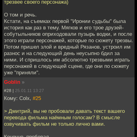
трезвее своего персонажа)
О том и речь.
Кстати, на съемках первой "Иронии судьбы" была
история как раз в тему. Мягков и его трое друзей-
собутыльников оприходовали пузырь водки, и после
этого играли персонажей, которые по сюжету трезвы.
Потом пришел злой и вредный Рязанов, устроил им
разнос и на следующий день неусыпно бдил за
ними. И спришлось им абсолютно трезвыми играть
персонажей в следующей сцене, где они по сюжету
уже "приняли".
Goblin
»
#28 |
25.01.11 13:27
Кому: Colx,
#25
> Дмитрий, вы не пробовали давать текст вашего
перевода фильма наёмным голосам? В смысле
озвучивать фильм не только лично вами.
Конечно, пробовал.