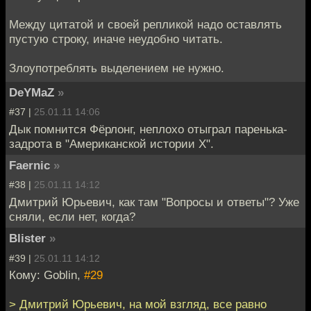
Между цитатой и своей репликой надо оставлять
пустую строку, иначе неудобно читать.
Злоупотреблять выделением не нужно.
DeYMaZ
»
#37 |
25.01.11 14:06
Дык помнится Фёрлонг, неплохо отыграл паренька-
задрота в "Американской истории Х".
Faernic
»
#38 |
25.01.11 14:12
Дмитрий Юрьевич, как там "Вопросы и ответы"? Уже
сняли, если нет, когда?
Blister
»
#39 |
25.01.11 14:12
Кому: Goblin,
#29
> Дмитрий Юрьевич, на мой взгляд, все равно