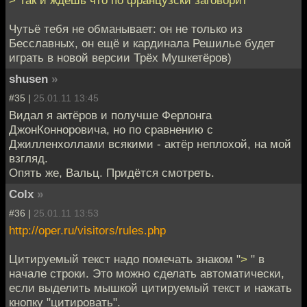
Чутьё тебя не обманывает: он не только из
Бесславных, он ещё и кардинала Решилье будет
играть в новой версии Трёх Мушкетёров)
shusen
»
#35 |
25.01.11 13:45
Видал я актёров и получше Ферлонга
ДжонКонноровича, но по сравнению с
Джилленхоллами всякими - актёр неплохой, на мой
взгляд.
Опять же, Вальц. Придётся смотреть.
Colx
»
#36 |
25.01.11 13:53
http://oper.ru/visitors/rules.php
Цитируемый текст надо помечать знаком "
>
" в
начале строки. Это можно сделать автоматически,
если выделить мышкой цитируемый текст и нажать
кнопку "цитировать".