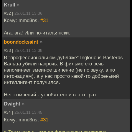
Krull
»
#32 |
25.01.11 13:36
Кому: mmd3ns,
#31
Ага, ага! Или по-итальянски.
boondocksaint
»
#33 |
25.01.11 13:38
В "профессиональном дубляже" Inglorious Basterds
Вальца убили напрочь. В фильме его речь
напоминает змеиное шипение (не по звуку, а по
интонациям), а у нас просто какой-то добренький
интеллигент получился.
Нет сомнений - угробят его и в этот раз.
Dwight
»
#34 |
25.01.11 13:45
Кому: mmd3ns,
#31
> Так и ждешь что по французски заговорит