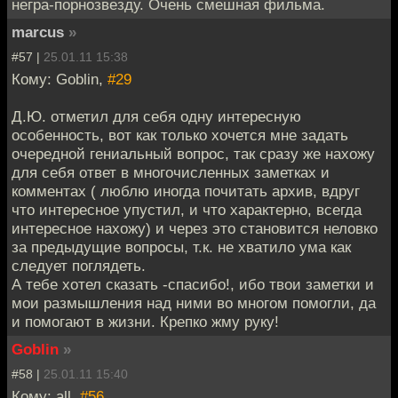
негра-порнозвезду. Очень смешная фильма.
marcus
»
#57 |
25.01.11 15:38
Кому: Goblin,
#29
Д.Ю. отметил для себя одну интересную
особенность, вот как только хочется мне задать
очередной гениальный вопрос, так сразу же нахожу
для себя ответ в многочисленных заметках и
комментах ( люблю иногда почитать архив, вдруг
что интересное упустил, и что характерно, всегда
интересное нахожу) и через это становится неловко
за предыдущие вопросы, т.к. не хватило ума как
следует поглядеть.
А тебе хотел сказать -спасибо!, ибо твои заметки и
мои размышления над ними во многом помогли, да
и помогают в жизни. Крепко жму руку!
Goblin
»
#58 |
25.01.11 15:40
Кому: all,
#56