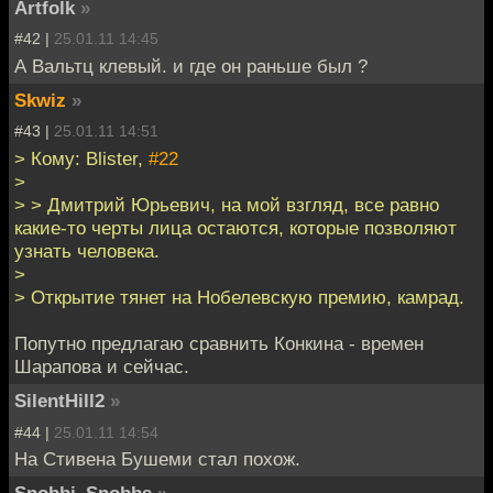
Artfolk
»
#42 |
25.01.11 14:45
А Вальтц клевый. и где он раньше был ?
Skwiz
»
#43 |
25.01.11 14:51
> Кому: Blister,
#22
>
> > Дмитрий Юрьевич, на мой взгляд, все равно
какие-то черты лица остаются, которые позволяют
узнать человека.
>
> Открытие тянет на Нобелевскую премию, камрад.
Попутно предлагаю сравнить Конкина - времен
Шарапова и сейчас.
SilentHill2
»
#44 |
25.01.11 14:54
На Стивена Бушеми стал похож.