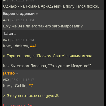
#47 |
25.01.11 14:59
Однако - на Романа Аркадьевича получился похож.
Борец с идеями
»
#48 |
25.01.11 15:04
Ему же 34 или его так его загримировали?
Talan
»
#49 |
25.01.11 15:14
Кому: dmitrov,
#41
> Торнтон, вон, в "Плохом Санте" пьяным играл.
Как бы сказал Ливанов, "Это уже не Искуство!"
jarrito
»
#50 |
25.01.11 15:17
Кому: Goblin,
#7
> Это у него такое спецружьё.
[дырокол-стайл]