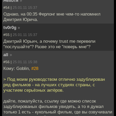
Нехотя
»
#54 |
25.01.11 15:37
Однако, на 00:35 Ферлонг мне чем-то напомнил
Дмитрия Юрича.
tv0r0g
»
#55 |
25.01.11 15:37
Дмитрий Юрьич, а почему trust me перевели
"послушайте"? Разве это не "поверь мне"?
all
»
#56 |
25.01.11 15:38
Кому: Goblin,
#28
> Под моим руководством отлично задублирован
ряд фильмов - на лучших студиях страны, с
участием серьёзных актёров.
дайте, пожалуйста, ссылку где можно список
задублированых фильмов увидеть, а то я думал
только 1 есть - кукольный фильм, где вы озвучивали