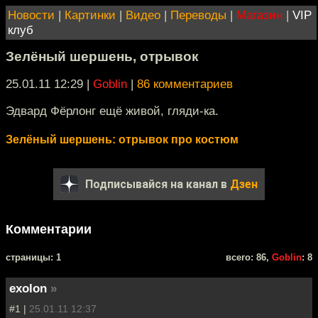
Новости
|
Картинки
|
Видео
|
Переводы
|
Магазин
|
VIP
клуб
Зелёный шершень, отрывок
25.01.11 12:29
|
Goblin
|
86 комментариев
Эдвард Фёрлонг ещё живой, гляди-ка.
Зелёный шершень: отрывок про костюм
Подписывайся на канал в
Дзен
Комментарии
cтраницы: 1
всего: 86,
Goblin
: 8
exolon
»
#1 |
25.01.11 12:37