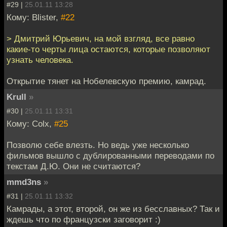
#29 |
25.01.11 13:28
Кому: Blister,
#22
> Дмитрий Юрьевич, на мой взгляд, все равно
какие-то черты лица остаются, которые позволяют
узнать человека.
Открытие тянет на Нобелевскую премию, камрад.
Krull
»
#30 |
25.01.11 13:31
Кому: Colx,
#25
Позволю себе влезть. Но ведь уже несколько
фильмов вышло с дублированными переводами по
текстам Д.Ю. Они не считаются?
mmd3ns
»
#31 |
25.01.11 13:32
Камрады, а этот, второй, он же из бесславных? Так и
ждешь что по французски заговорит :)