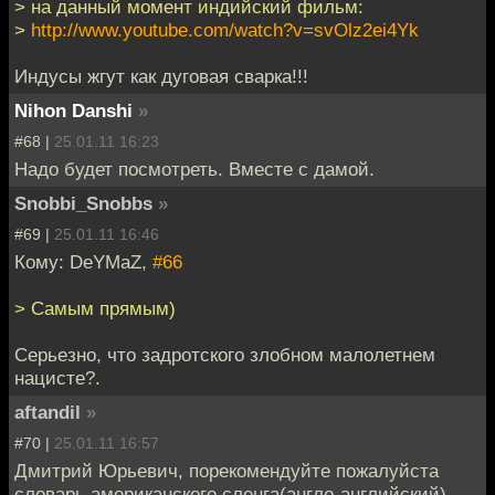
> на данный момент индийский фильм:
>
http://www.youtube.com/watch?v=svOlz2ei4Yk
Индусы жгут как дуговая сварка!!!
Nihon Danshi
»
#68 |
25.01.11 16:23
Надо будет посмотреть. Вместе с дамой.
Snobbi_Snobbs
»
#69 |
25.01.11 16:46
Кому: DeYMaZ,
#66
> Самым прямым)
Серьезно, что задротского злобном малолетнем
нацисте?.
aftandil
»
#70 |
25.01.11 16:57
Дмитрий Юрьевич, порекомендуйте пожалуйста
словарь американского сленга(англо-английский)