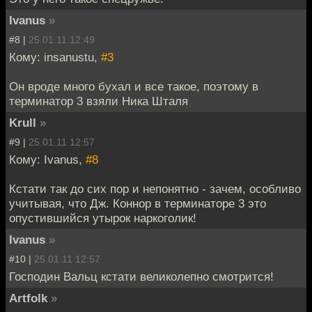
Ivanus
»
#8 |
25.01.11 12:49
Кому: insanustu,
#3
Он вроде много бухал и все такое, поэтому в
терминатор 3 взяли Ника Шталя
Krull
»
#9 |
25.01.11 12:57
Кому: Ivanus,
#8
Кстати так до сих пор и непонятно - зачем, особливо
учитывая, что Дж. Коннор в терминаторе 3 это
опустившийся утырок наркоголик!
Ivanus
»
#10 |
25.01.11 12:57
Господин Вальц кстати великолепно смотрится!
Artfolk
»