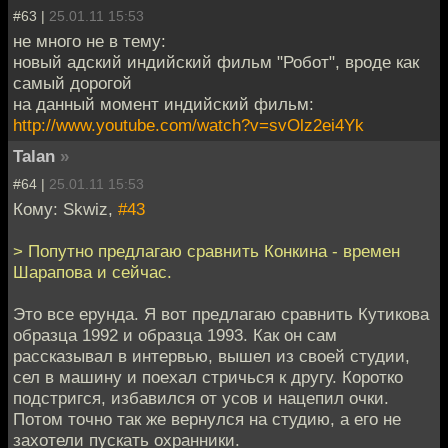
#63 |
25.01.11 15:53
не много не в тему:
новый адский индийский фильм "Робот", вроде как
самый дорогой
на данный момент индийский фильм:
http://www.youtube.com/watch?v=svOlz2ei4Yk
Talan
»
#64 |
25.01.11 15:53
Кому: Skwiz,
#43
> Попутно предлагаю сравнить Конкина - времен
Шарапова и сейчас.
Это все ерунда. Я вот предлагаю сравнить Кутикова
образца 1992 и образца 1993. Как он сам
рассказывал в интервью, вышел из своей студии,
сел в машину и поехал стричься к другу. Коротко
подстригся, избавился от усов и нацепил очки.
Потом точно так же вернулся на студию, а его не
захотели пускать охранники.