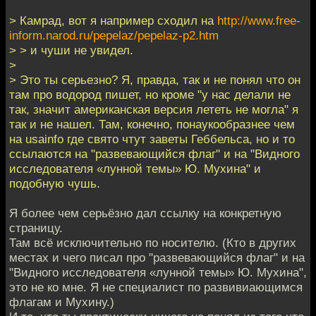
> Камрад, вот я например сходил на
http://www.free-
inform.narod.ru/pepelaz/pepelaz-p2.htm
> > и чуши не увидел.
>
> Это ты серьезно? Я, правда, так и не понял что он
там про водород пишет, но кроме "у нас делали не
так, значит американская версия лететь не могла" я
так и не нашел. Там, конечно, понаукообразнее чем
на usainfo где свято чтут заветы Геббельса, но и то
ссылаются на "развевающийся флаг" и на "Видного
исследователя «лунной темы» Ю. Мухина" и
подобную чушь.
Я более чем серьёзно дал ссылку на конкретную
страницу.
Там всё исключительно по носителю. (Кто в других
местах и чего писал про "развевающийся флаг" и на
"Видного исследователя «лунной темы» Ю. Мухина",
это не ко мне. Я не специалист по развивиающимся
флагам и Мухину.)