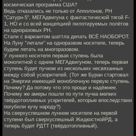
космическая программа США?
Ведь отказались не только от Апполонов, РН
"Сатурн-5", МЕГАдвигуна с фантастической тягой F-
1, НО и со всей концепцией пилотируемых полётов
на одноразовых РН.
Стали с вариантом шаттла делать ВСЁ НАОБОРОТ.
На Луну "летали" на одноразвом носителе, теперь
будем летать на многоразовом.
У лунного носителя первая ступень была
монолитной с одним МЕГАдвигуном, теперь первая
ступень будет пучком из нескольких несвязанных
между собой ускорителей. (Тот же Буран стартовал
на Энергии имеющей моноблочную первую ступень.
Почему? Да потому что это проще и надёжнее.
Почему же амеры пошли по пути пучка мелких
твёрдотопливных ускрителей, которые впоследствии
погубили кучу народу?)
На сверхуспешном лунном носителе на первой
ступени был сверхуспешный ЖидкостнойРД, а
теперь будет РДТТ (твёрдотопливный).