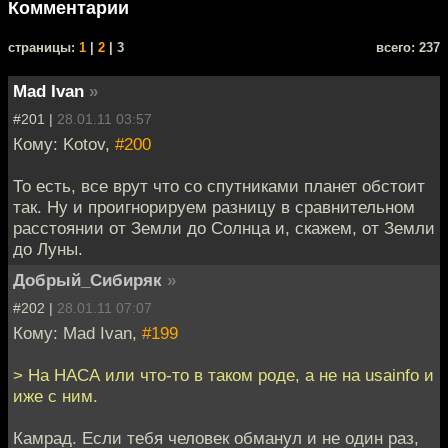
Комментарии
cтраницы:
1
|
2
| 3
всего: 237
Mad Ivan
»
#201 |
28.01.11 03:57
Кому: Kotov,
#200
То есть, все врут что со спутниками планет обстоит
так. Ну и проигнорируем разницу в сравнительном
расстоянии от Земли до Солнца и, скажем, от Земли
до Луны.
Добрый_Сибиряк
»
#202 |
28.01.11 07:07
Кому: Mad Ivan,
#199
> На НАСА или что-то в таком роде, а не на usainfo и
иже с ним.
Камрад. Если тебя человек обманул и не один раз,