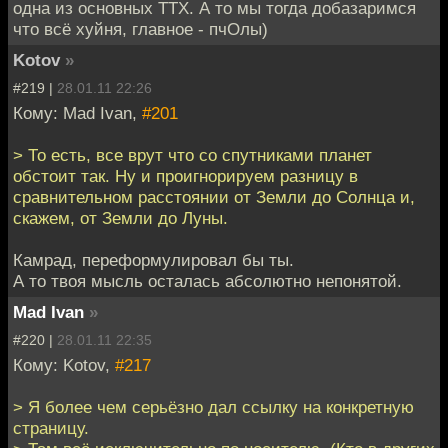
одна из основных ТТХ. А то мы тогда добазаримся
что всё хуйня, главное - пчОлы)
Kotov
»
#219 |
28.01.11 22:26
Кому: Mad Ivan,
#201
> То есть, все врут что со спутниками планет
обстоит так. Ну и проигнорируем разницу в
сравнительном расстоянии от Земли до Солнца и,
скажем, от Земли до Луны.
Камрад, переформулировал бы ты.
А то твоя мысль осталась абсолютно непонятой.
Mad Ivan
»
#220 |
28.01.11 22:35
Кому: Kotov,
#217
> Я более чем серьёзно дал ссылку на конкретную
страницу.