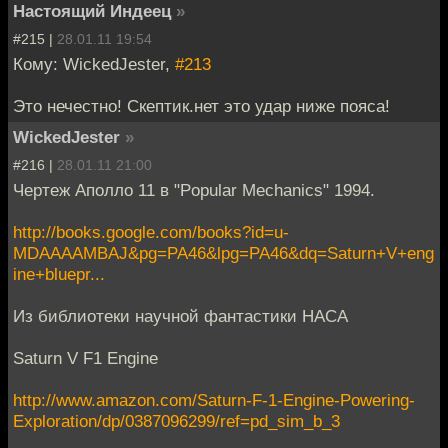
Настоящий Индеец
»
#215 |
28.01.11 19:54
Кому: WickedJester,
#213
Это нечестно! Скептик.нет это удар ниже пояса!
WickedJester
»
#216 |
28.01.11 21:00
Чертеж Аполло 11 в "Popular Mechanics" 1994.
http://books.google.com/books?id=u-
MDAAAAMBAJ&pg=PA46&lpg=PA46&dq=Saturn+V+eng
ine+bluepr...
Из библиотеки научной фантастики НАСА
Saturn V F1 Engine
http://www.amazon.com/Saturn-F-1-Engine-Powering-
Exploration/dp/0387096299/ref=pd_sim_b_3