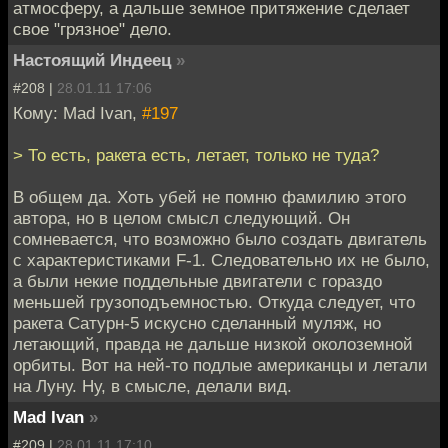
атмосферу, а дальше земное притяжение сделает
свое "грязное" дело.
Настоящий Индеец
»
#208 |
28.01.11 17:06
Кому: Mad Ivan,
#197
> То есть, ракета есть, летает, только не туда?
В общем да. Хоть убей не помню фамилию этого
автора, но в целом смысл следующий. Он
сомневается, что возможно было создать двигатель
с характеристиками F-1. Следовательно их не было,
а были некие поддельные двигатели с гораздо
меньшей грузоподъемностью. Откуда следует, что
ракета Сатурн-5 искусно сделанный муляж, но
летающий, правда не дальше низкой околоземной
орбиты. Вот на ней-то подлые американцы и летали
на Луну. Ну, в смысле, делали вид.
Mad Ivan
»
#209 |
28.01.11 17:10