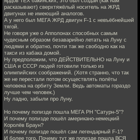
ярдов ТЕХ бакинских, это был создан (как нам
расказывают) сверхтяжёлый носитель на ЖРД
двигунах не имеющий аналогов.
А у него был МЕГА ЖРД двигун F-1 c невъёбнейшей
тягой.
Не говоря уже о Апполонах способных самым
чудесным образом безаварийно летать на Луну с
людями и обратно, почти так же свободно как на
такси из кабака домой.
Ну предположим, что ДЕЙСТВИТЕЛЬНО на Луну и
США и СССР людей готовили только из
олимпийских соображений. (Хотя странно, что так
же не перестали потом осуществлять полёты
человека на орбиту Земли. Ведь автоматы гораздо
лучше чем человек.)
Ну ладно, забыли про Луну.
Но почему попизде пошла МЕГА РН "Сатурн-5"?
И почему попизде пошёл американо-немецкий
Королёв Браун?
И почему попизде пошёл сам легендарный F-1?
И более того. Почему тут же попизде пошла ВСЯ