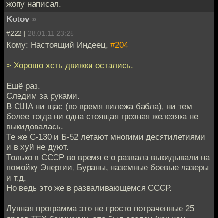
жопу написал.
Kotov
»
#222 |
28.01.11 23:25
Кому: Настоящий Индеец,
#204
> Хорошо хоть движки остались.
Ещё раз.
Следим за руками.
В США ни щас (во время пилежа бабла), ни тем
более тогда ни одна стоящая грозная железяка не
выкидовалась.
Те же С-130 и Б-52 летают многими десятилетиями
и в хуй не дуют.
Только в СССР во время его развала выкидывали на
помойку Энергии, Бураны, наземные боевые лазеры
и т.д.
Но ведь это же в разваливающемся СССР.
Лунная программа это не просто потраченные 25