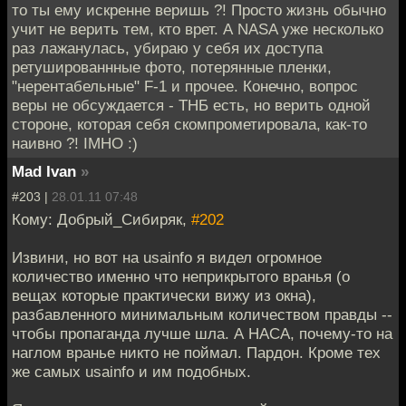
то ты ему искренне веришь ?! Просто жизнь обычно
учит не верить тем, кто врет. А NASA уже несколько
раз лажанулась, убираю у себя их доступа
ретушированнные фото, потерянные пленки,
"нерентабельные" F-1 и прочее. Конечно, вопрос
веры не обсуждается - ТНБ есть, но верить одной
стороне, которая себя скомпрометировала, как-то
наивно ?! IMHO :)
Mad Ivan
»
#203 |
28.01.11 07:48
Кому: Добрый_Сибиряк,
#202
Извини, но вот на usainfo я видел огромное
количество именно что неприкрытого вранья (о
вещах которые практически вижу из окна),
разбавленного минимальным количеством правды --
чтобы пропаганда лучше шла. А НАСА, почему-то на
наглом вранье никто не поймал. Пардон. Кроме тех
же самых usainfo и им подобных.