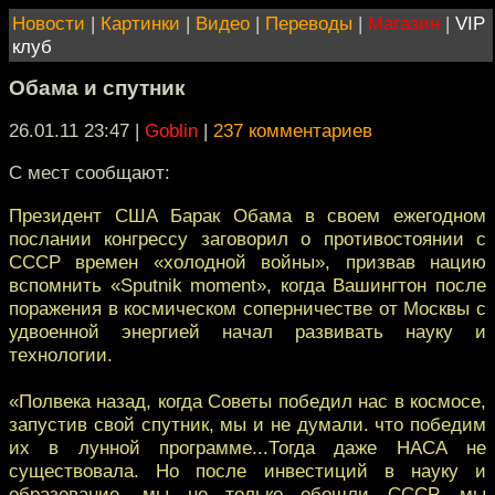
Новости
|
Картинки
|
Видео
|
Переводы
|
Магазин
|
VIP
клуб
Обама и спутник
26.01.11 23:47
|
Goblin
|
237 комментариев
С мест сообщают:
Президент США Барак Обама в своем ежегодном
послании конгрессу заговорил о противостоянии с
СССР времен «холодной войны», призвав нацию
вспомнить «Sputnik moment», когда Вашингтон после
поражения в космическом соперничестве от Москвы с
удвоенной энергией начал развивать науку и
технологии.
«Полвека назад, когда Советы победил нас в космосе,
запустив свой спутник, мы и не думали. что победим
их в лунной программе...Тогда даже НАСА не
существовала. Но после инвестиций в науку и
образование, мы не только обошли СССР, мы