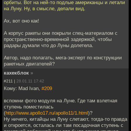
орбиты. Вот на ней-то подлые американцы и летали
на Луну. Ну, в смысле, делали вид.
Ах, вот оно как!
А корпус ракеты они покрыли спец-материалом с
пространственно-временной задержкой, чтобы
радары думали что до Луны долетела.
Автор, надо полагать, мега-эксперт по конструкции
ракетных двигателей?
кахекблок
»
#211 |
28.01.11 17:42
Кому: Mad Ivan,
#209
вспомни фото модуля на Луне. Где там взлетная
ступень поместилась
(
http://www.apollo17.ru/apollo11/1.html
)?
Ну ничего, китайцы на Луну слетают, тогда-то правда
и откроется, осталась ли там посадочная ступень с