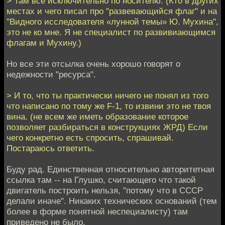
> Там всё исключительно по носителю. (Кто в других
местах и чего писал про "развевающийся флаг" и на
"Видного исследователя «лунной темы» Ю. Мухина",
это не ко мне. Я не специалист по развивиающимся
флагам и Мухину.)
Но все эти отсылка очень хорошо говорят о
недежности "ресурса".
> И то, что ты практически ничего не понял из того
что написано по тому же F-1, то извини это не твоя
вина. (не всем же иметь образование которое
позволяет разбираться в конструкциях ЖРД) Если
чего конкретно есть спросить, спрашивай.
Постараюсь ответить.
Буду рад. Единственная относительно авторитетная
ссылка там -- на Глушко, считающего что такой
двигатель построить нельзя, "потому что в СССР
делали иначе". Никаких технических оснований (тем
более в форме понятной неспециалисту) там
приведено не было.