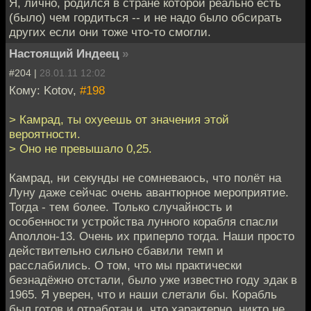
Я, лично, родился в стране которой реально есть
(было) чем гордиться -- и не надо было обсирать
других если они тоже что-то смогли.
Настоящий Индеец
»
#204 |
28.01.11 12:02
Кому: Kotov,
#198
> Камрад, ты охуеешь от значения этой
вероятности.
> Оно не превышало 0,25.
Камрад, ни секунды не сомневаюсь, что полёт на
Луну даже сейчас очень авантюрное мероприятие.
Тогда - тем более. Только случайность и
особенности устройства лунного корабля спасли
Аполлон-13. Очень их приперло тогда. Наши просто
действительно сильно сбавили темп и
расслабились. О том, что мы практически
безнадёжно отстали, было уже известно году эдак в
1965. Я уверен, что и наши слетали бы. Корабль
был готов и отработан и, что характерно, никто не