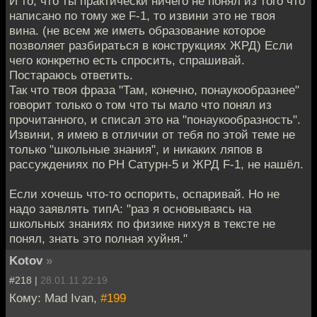
И то, что ты практически ничего не понял из того что
написано по тому же F-1, то извини это не твоя
вина. (не всем же иметь образование которое
позволяет разбираться в конструкциях ЖРД) Если
чего конкретно есть спросить, спрашивай.
Постараюсь ответить.
Так что твоя фраза "Там, конечно, понаукообразнее"
говорит только о том что ты мало что понял из
прочитанного, и списал это на "понаукообразность".
Извини, я имею в отличии от тебя по этой теме не
только "школьные знания", и никаких ляпов в
рассуждениях по РН Сатурн-5 и ЖРД F-1, не нашёл.
Если хочешь что-то оспорить, оспаривай. Но не
надо заявлять типА: "раз я основываясь на
школьных знаниях по физике нихуя в тексте не
понял, знать это полная хуйня."
Kotov
»
#218 |
28.01.11 22:19
Кому: Mad Ivan,
#199