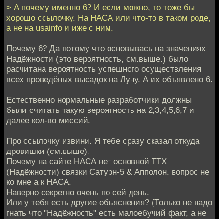
> А почему именно 6? И если можно, то тоже бы
хорошо ссылочку. На НАСА или что-то в таком роде,
а не на usainfo и иже с ним.
Почему 6? Да потому что основывась на значениях
Надёжности (это вероятность, см.выше.) было
расчитана вероятность успешного осуществления
всех проведёных высадок на Луну. А их объявлено 6.
Естественно нормальные разработчики должны
были считать такую вероятность на 2,3,4,5,6,7 и
далее кол-во миссий.
Про ссылочку извини. Я тебе сразу сказал откуда
дровишки (см.выше).
Почему на сайте НАСА нет основной ТТХ
(Надёжности) связки Сатурн-5 & Апполон, вопрос не
ко мне а к НАСА.
Наверно секретно очень по сей день.
Или у тебя есть другие объяснения? (Только не надо
гнать что "Надёжность" есть малоебучий факт, а не