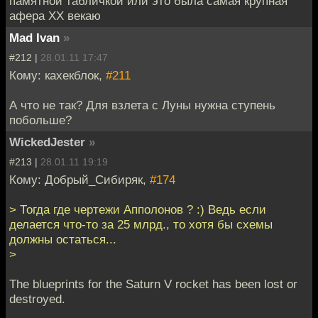
памятной табличкой или это была самая крупная
афера ХХ векаю
Mad Ivan
»
#212 |
28.01.11 17:47
Кому: кахекблок,
#211
А что не так? Для взлета с Луны нужна ступень
побольше?
WickedJester
»
#213 |
28.01.11 19:19
Кому: Добрый_Сибиряк,
#174
> Тогда где чертежи Апполонов ? :) Ведь если
делается что-то за 25 млрд., то хотя бы схемы
должны остаться...
>
The blueprints for the Saturn V rocket has been lost or
destroyed.