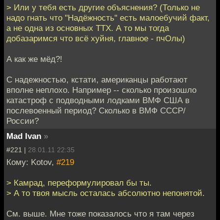
> Или у тебя есть другие объяснения? (Только не
надо гнать что "Надёжность" есть малоебучий факт,
а не одна из основных ТТХ. А то мы тогда
добазаримся что всё хуйня, главное - пчОлы)
А как же мёд?!
С надежностью, кстати, американцы работают
вполне неплохо. Например -- сколько произошло
катастроф с подводными лодками ВМФ США в
послевоенный период? Сколько в ВМФ СССР/
России?
Mad Ivan
»
#221 |
28.01.11 22:35
Кому: Kotov,
#219
> Камрад, переформулировал бы ты.
> А то твоя мысль осталась абсолютно непонятой.
См. выше. Мне тоже показалось что я там через