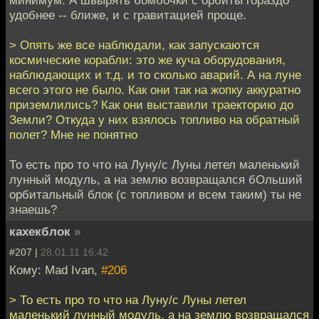
минимум. А швырять бомбочки с орбиты гораздо
удобнее -- ближе, и с гравитацией проще.
> Опять же все наблюдали, как запускаются
космические корабли: это же куча оборудования,
наблюдающих и т.д. и то сколько аварий. А на луне
всего этого не было. Как они так на жопку аккуратно
приземлились? Как они выставили траекторию до
Земли? Откуда у них взялось топливо на обратный
полет? Мне не понятно
То есть про то что на Луну/с Луны летел маленький
лунный модуль, а на землю возвращался бОльший
орбитальный блок (с топливом и всем таким) ты не
знаешь?
кахекблок
»
#207 |
28.01.11 16:42
Кому: Mad Ivan,
#206
> То есть про то что на Луну/с Луны летел
маленький лунный модуль, а на землю возвращался