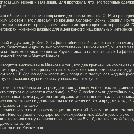
спасавшим евреев и заявившим для протокола, что "его торговые сделк
РУ".
важнейшим источником информации для правительства США и проводни
ским Союзом и его лидерами во времена Холодной Войны", заявил Поули
американские интересы, в том числе и интересы крупных корпораций. 
еговорах, жизненно важных для американских национальных интересов в
тяной индустрии Джеймс Х. Гиффен, обвиненный в даче взяток на сумму
нту Казахстана и другим высокопоставленным чиновникам", ушел из зда
ком. Возможно, «наш человек» Роулинг знал о плотных связях Гиффена
иканский посол и Максат Иденов.
иводится высказывание Иденова о том, что две крупнейшие компании - 
 тоже продажны, и жадные до взяток казахские чиновники просто жаждут
сам честный Иденов сдерживает их, и заодно не подпускает жадный русс
 чудеса самоцензуры и попросту вырезала этот кусок.
 том, что любимый зять президента «по данным Forbes входит в список
его супруги оценивается отдельно)» в The Guardian сочли достойным в
тированная таким радикальным образом депеша появилась на страница
либо комментариев и дополнительных объяснений, хотя вряд ли каждый 
ь Казахстан на карте
 в пояснениях о сути происходящих там событий. А события меж тем ра
ом. Иденов ушел с государственной службы в мае 2010 и уже в июле – 
по стратегическому планированию компании ENI. Да-да той самой "корр
 дело в качестве
авительства Казахстана.