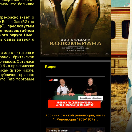
ализм это большие
прекрасно знает, о
ritish Gas (BG) по
р", пресловутым
крупномасштабном
ного округа Нью-
ь связываться с
своего читателя и
очной британской
очником. Осталась
а) был практически
Видео
икам (в том числе,
публично признал
что "его торговые
Хроники русской революции, часть
1: Революция 1905–1907 гг.