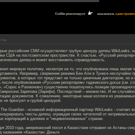
Goblin рекомендует
заказывать
одностранич
17:04
орые российские СМИ осуществляют грубую цензуру депеш WikiLeaks, 
ки США на постсоветском пространстве. К счастью, «Русский репортер»
атических депеш и может восстановить справедливость.
енил мировую политику, несмотря на то, что опубликована лишь малая 
артамента. Например, свержение режима Бен Али в Тунисе неслучайно 
ументов, в которых тот предстает не только циничным диктатором, но и
 после опубликования «Русским репортером» таджикского досье (см. ст
», «Сорос и Рахмонов») существенно пошатнулись позиции прозападног
Хамрохона Зарипова (Зарифи). Последствий – множество. И не случайно
етацию документов. К сожалению, некоторые наши коллеги из уважаемых
х не брезгуют и грубой цензурой.
 The Guardian - основной информационный партнер WikiLeaks - считает 
ензурировать тексты депеш, ограждая своих читателей от нетривиальны
х корпораций в далеких и "нецивилизованных" странах.
аря 2010 года, американский посол в Казахстане отправил из Астаны се
 названием «Казахстан: Деньги