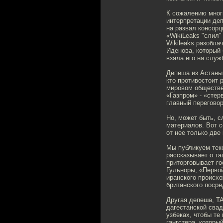
К сожалению многи
интерпретации де
на развал консорц
«WikiLeaks "слил"
Wikileaks разобла
Иденова, который 
взяла его на служ
Депеша из Астаны 
кто противостоит 
мировом обществен
«Газпром» - «стер
главный переговор
Но, может быть, 
материалов. Вот 
от нее только дв
Мы публикуем текс
рассказывает о та
приторговывает го
Гульноры, «Перво
иранского происх
британского посре
Другая депеша, T
дагестанской свад
узбеках, чтобы те
гангстера, которы