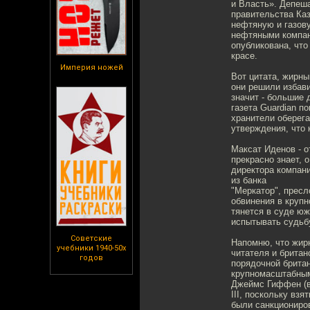
и Власть». Депеш
правительства Ка
нефтяную и газов
нефтяными компани
опубликована, что
красе.
Империя ножей
Вот цитата, жирн
они решили избави
значит - большие 
газета Guardian п
хранители оберега
утверждения, что 
Максат Иденов - о
прекрасно знает, 
директора компани
из банка
"Меркатор", прес
обвинения в крупн
тянется в суде юж
испытывать судьб
Советские
Напомню, что жир
учебники 1940-50х
читателя и британ
годов
порядочной брита
крупномасштабным
Джеймс Гиффен (в
III, поскольку вз
были санкциониров