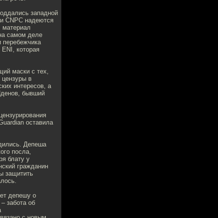
поддались западной
» и CNPC надеются
л материал
 на самом деле
 и перебежчика
 ENI, которая
ий маски с тех,
 цензуры в
ких интересов, а
Иденов, бывший
 цензурирования
Guardian оставила
едились. Депеша
ого посла,
ря блату у
нский гражданин
бы защитить
алось.
ет депешу о
– забота об
а
связано с новым