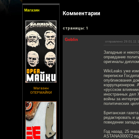
Магазин
Комментарии
cтраницы: 1
Goblin
отправлено 29.01.11 
Западные и некот
оправдание полити
оригиналы диплом
WikiLeaks уже изм
переписки Госдеп
опубликования док
коррупционером. А
Магазин
«русском влиянии
ОПЕРМАЙКИ
иностранных дел 
войны за интерпр
политических целя
Британская газета
редактировать и ц
поведении западны
Год назад, 25 янв
ASTANA000072 под