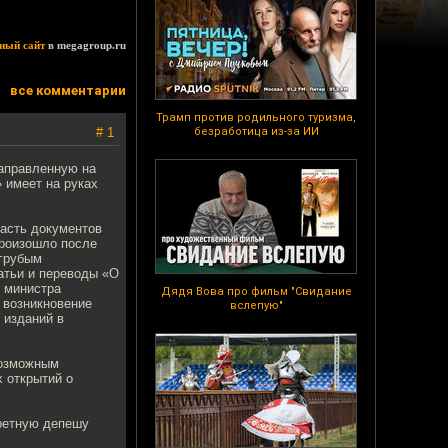
ный сайт
в megagroup.ru
все комментарии
Трамп против родильного туризма,
# 1
безработица из-за ИИ
направленную на
 имеет на руках
часть документов
произошло после
 грубым
атьи и переводы «О
о министра
Дядя Вова про фильм "Свидание
 возникновение
вслепую"
 изданий в
возможным
х открытий о
кретную депешу