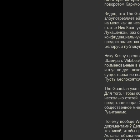
поворотом Каримо
Видно, что The Gu
злоупотребляет ей
на меня как на не
статье Ник Коэн 
Лукашенко», раз о
конфиденциальную
предоставляет ко
Беларуси публику
Нику Коэну предше
Шамира с WikiLeak
поименованные в 
и в ус не дуя, по
существование не
Пусть беспокоятся
The Guardian уже п
Для того, чтобы о
несколько статей.
представляющая Э
общественное мнен
Гуантанамо.
Почему вообще Wik
документами? Деп
техникой, чтобы п
Астаны: объяснили