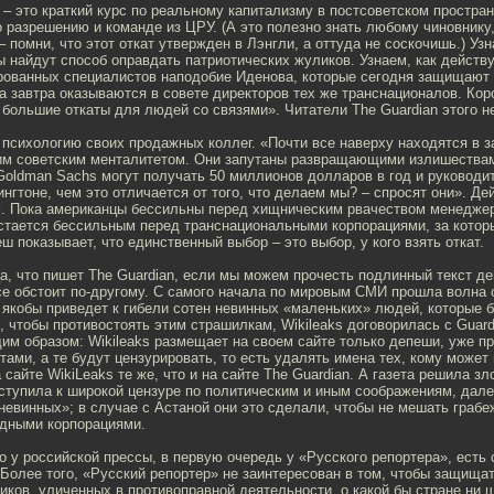
– это краткий курс по реальному капитализму в постсоветском простра
о разрешению и команде из ЦРУ. (А это полезно знать любому чиновнику
– помни, что этот откат утвержден в Лэнгли, а оттуда не соскочишь.) Узн
 найдут способ оправдать патриотических жуликов. Узнаем, как действ
ованных специалистов наподобие Иденова, которые сегодня защищают 
а завтра оказываются в совете директоров тех же транснационалов. Кор
 большие откаты для людей со связями». Читатели The Guardian этого н
 психологию своих продажных коллег. «Почти все наверху находятся в 
им советским менталитетом. Они запутаны развращающими излишествам
oldman Sachs могут получать 50 миллионов долларов в год и руководи
нгтоне, чем это отличается от того, что делаем мы? – спросят они». Де
м. Пока американцы бессильны перед хищническим рвачеством менедже
остается бессильным перед транснациональными корпорациями, за котор
ш показывает, что единственный выбор – это выбор, у кого взять откат.
а, что пишет The Guardian, если мы можем прочесть подлинный текст де
се обстоит по-другому. С самого начала по мировым СМИ прошла волна о
 якобы приведет к гибели сотен невинных «маленьких» людей, которые 
, чтобы противостоять этим страшилкам, Wikileaks договорилась с Guard
м образом: Wikileaks размещает на своем сайте только депеши, уже п
тами, а те будут цензурировать, то есть удалять имена тех, кому может 
 сайте WikiLeaks те же, что и на сайте The Guardian. А газета решила з
иступила к широкой цензуре по политическим и иным соображениям, дал
евинных»; в случае с Астаной они это сделали, чтобы не мешать грабе
адными корпорациями.
то у российской прессы, в первую очередь у «Русского репортера», есть
Более того, «Русский репортер» не заинтересован в том, чтобы защища
иков, уличенных в противоправной деятельности, о какой бы стране ни 