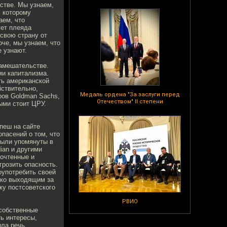
нстве. Мы узнаем,
, которому
аем, что
ует плеяда
свою страну от
оче, мы узнаем, что
е узнают.
замешательстве.
и капитализма.
ть американской
йствительно,
Медаль ордена "За заслуги перед
ров Goldman Sachs,
Отечеством" II степени
ыми стоит ЦРУ.
пеш на сайте
пасений о том, что
были упомянуты в
ian и другими
рочтенные и
грозить опасность.
лоупотребить своей
еко выходящим за
жу постсоветского
РВИО
 собственные
ть интересы,
шла речь.