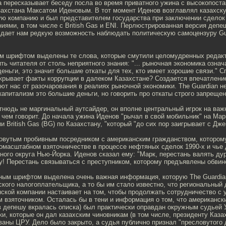
а пересказывает беседу посла во время приватного ужина с высокопос
захстана Максатом Иденовым. В тот момент Иденов возглавлял казахс
ую компанию и был представителем государства при заключении сделок
ями, в том числе с British Gas и ENI. Перлюстрированная версия депе
 дает нам редкую возможность наблюдать политическую самоцензуру Gu
ым шрифтом выделены те слова, которые смутили целомудренных редакто
ть читателя от столь неприятного знания: "... рыночная экономика означ
деньги, это значит большие откаты для тех, кто имеет хорошие связи." 
окрывает факты коррупции в далеком Казахстане? Создается впечатление
ют нас от разочарования в реалиях рыночной экономики. The Guardian н
капитализм это большие деньги, но говорить про откаты строго запрещен
тнюдь не маргинальный аутсайдер, он вполне центральный игрок на важ
о чем говорит. До начала ужина Иденов "рычал в свой мобильник" на Мар
и British Gas (BG) по Казахстану, "который "до сих пор заигрывает c 
ловутым пробивным посредником с американским гражданством, которо
омасштабном взяточничестве в процессе нефтяных сделок 1990-х и чье 
ного округа Нью-Йорка. Иденов сказал ему: "Марк, перестань валять ду
у! Перестань связываться с преступником, которому предъявлены обвин
ным шрифтом выделена очень важная информация, которую The Guardian
ского налогоплательщика, а то бы им стало известно, что региональный 
нской компании настаивает на том, чтобы продолжать сотрудничество с
 взяточником. Осталась бы в тени и информация о том, что американск
 депешу вкралась описка) был практически оправдан окружным судьей 
ятки, которые он дал казахским чиновникам (в том числе, президенту Каз
аны ЦРУ. Дело было закрыто, а судья публично признал "пресловутого 