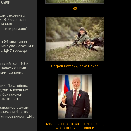
и были
65
ком секретных
. В Казахстане
"Он был
 этом регионе", -
 в 84 миллиона
ния суда богатым и
 с ЦРУ гораздо
английская BG и
Остров Сахалин, река Найба
 начать с ними
кий Газпром.
 500 богатейших
ыделить крупным
х британской
читатель в
звивались самым
внимание! - стал
умпированной" ENI,
Медаль ордена "За заслуги перед
Отечеством" II степени