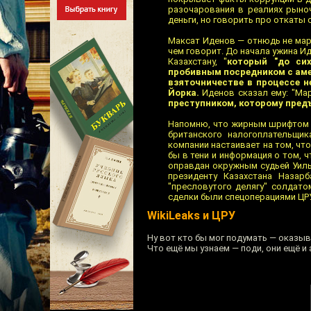
разочарования в реалиях рыноч
деньги, но говорить про откаты 
Максат Иденов — отнюдь не марг
чем говорит. До начала ужина Ид
Казахстану, "
который "до си
пробивным посредником с ам
взяточничестве в процессе н
Йорка.
Иденов сказал ему: "Мар
преступником, которому пред
Напомню, что жирным шрифтом в
британского налогоплательщик
компании настаивает на том, ч
бы в тени и информация о том, 
оправдан окружным судьей Уилья
президенту Казахстана Назар
"пресловутого делягу" солдат
сделки были спецоперациями ЦРУ
WikiLeaks и ЦРУ
Ну вот кто бы мог подумать — оказыв
Что ещё мы узнаем — поди, они ещё и