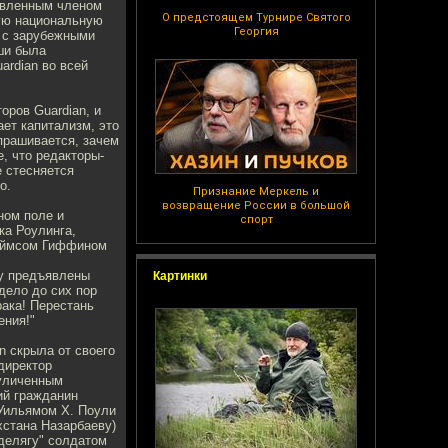
тавленным членом
О предстоящем Турнире Святого
кую национальную
Георгия
 с зарубежными
ши была
ardian во всей
ров Guardian, и
ает капитализм, это
Спрашивается, зачем
, что редакторы-
е стесняется
о.
Признание Меркель и
возвращение России в большой
ном поле и
спорт
ка Роулинга,
Джеймсом Гиффином
му предъявлены
Картинки
дело до сих пор
рака! Перестань
ения!"
 скрыла от своего
директор
 уличенным
ий гражданин
Уильямом Х. Поули
ахстана Назарбаеву)
делягу" солдатом