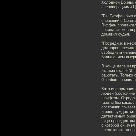
Холодной Войны, 
спецоперациями Ц
"Г-н Гиффен был 
сношений с Совет
Гиффен продвигал 
посредником в пер
добавил судья.
"Посредник в неф
долларов президе
свободным челове
больше, чем амер
В конце депеши пр
итальянская ENI -
работать. Только 
Guardian проявила
Зато информация о
людей (состояние 
шрифтом. Отредак
газеты без каких-
состоянии показат
и явно нуждается
детективным образ
вице-президентом 
с которой он имел
представителя пр