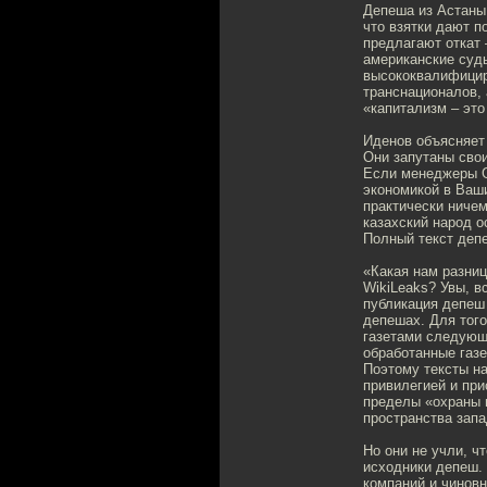
Депеша из Астаны 
что взятки дают п
предлагают откат 
американские суды
высококвалифицир
транснационалов, 
«капитализм – это
Иденов объясняет
Они запутаны сво
Если менеджеры G
экономикой в Ваши
практически ниче
казахский народ 
Полный текст депе
«Какая нам разниц
WikiLeaks? Увы, в
публикация депеш
депешах. Для того
газетами следующи
обработанные газе
Поэтому тексты на
привилегией и пр
пределы «охраны н
пространства зап
Но они не учли, ч
исходники депеш. 
компаний и чиновн