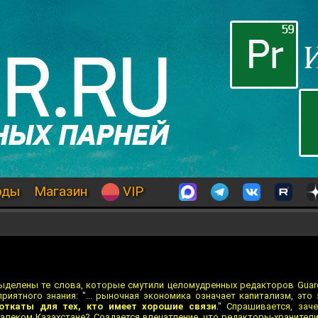
оды
Магазин
VIP
делены те слова, которые смутили целомудренных редакторов Guard
приятного знания: "... рыночная экономика означает капитализм, это
откаты для тех, кто имеет хорошие связи
." Спрашивается, зач
алеком Казахстане? Создается впечатление, что редакторы-хранители