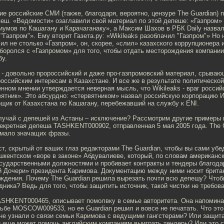
е российские СМИ (также, благодаря, вероятно, цензуре The Guardian) 
пеш. «Ведомости» озаглавили свой материал по этой депеше: «Газпром
иумов по Кашагану и Карачаганаку», а Максим Шахов в РБК Daily назва
 "Газпром"». Ему вторит Газета.ру: «Wikileaks разоблачил "Газпром"» Но
чил не столько «Газпром», он, скорее, «слил» казахского коррупционера
боролся с «Газпромом» для того, чтобы отдать месторождения компании
бу.
- довольно пророссийский и даже про-газпромовский материал, срывающ
российским интересам в Казахстане. И все же в результате политической
ном мнении утверждается неверная мысль, что Wikileaks - враг российс
вятник». Это абсурдно: «стервятником» назвал российскую корпорацию 
щик от Казахстана по Кашагану, перебежавший на службу к ENI.
случай с депешей из Астаны – исключение? Рассмотрим другие примеры
секретная депеша TASHKENT000902, отправленная 5 мая 2005 года. The 
е мало значащих фразы.
т, скрытый от ваших глаз редакторами The Guardian, чтобы вы сами уб
шкентском «воре в законе» Абдувалиеве, который, по словам американск
сударственными должностями и пробивает контракты и тендеры благода
й Дочери» президента Каримова. Документацию между ними носит брита
ождения. Почему The Guardian решила вырезать почти всю депешу? Что
дника? Ведь для того, чтобы защитить источник, такой чистки не требов
ASHKENT000465, описывает помолвку в семье авторитета. Она напомина
ьбе MOSCOW009533, но ее Guardian решил и вовсе не печатать. Что это 
 не узнали о связи семьи Каримова с ведущими гангстерами? Или защит
й еще может помочь английским компаниям выиграть тендеры? Или это 