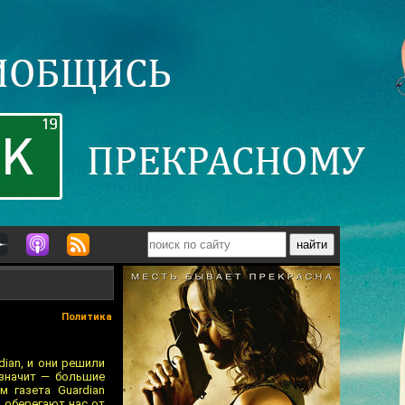
Политика
ian, и они решили
 значит — большие
ем газета Guardian
 оберегают нас от