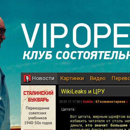
Картинки
Видео
Перев
Новости
WikiLeaks и ЦРУ
29.01.11 17:00 |
Goblin
|
67 комментариев
»
Цитата:
Вот цитата, жирным шрифтом вы
избавить читателя от столь не
деньги,
это значит большие 
покрывает факты коррупции в д