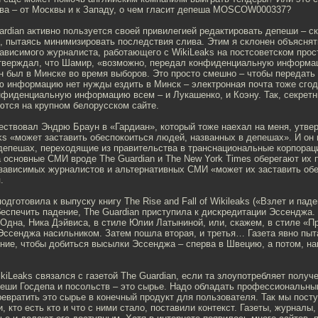
ва – от Москвы и к Западу, о чем гласит депеша MOSCOW000337?
ardian активно пользуется своей привилегией редактировать депеши – с
, пытаясь минимизировать последствия слива. Этим я склонен объясня
зависимого журналиста, работающего с WikiLeaks на постсоветском прос
утверждал, что Шамир, «возможно, передал конфиденциальную информа
н был в Минске во время выборов. Это просто смешно – чтобы передать
 информацию нет нужды ездить в Минск – электронная почта тоже сгоди
нфиденциальную информацию всем – и Лукашенко, и Коэну. Так, секрет
ются на крупном белорусском сайте.
ствовал Эндрю Браун в «Гардиан», который тоже наехал на меня, утвер
s «может заставить обеспокоиться людей, названных в депешах». И он 
депешах, переходящие из правительства в транснациональные корпораци
ка основные СМИ вроде The Guardian и The New York Times оберегают их 
зависимых журналистов и альтернативных СМИ «может их заставить обе
.
одготовила к выпуску книгу The Rise and Fall of Wikileaks («Взлет и пад
беспечить падение, The Guardian приступила к дискредитации Эссенджа
 Одна, Ника Дэйвиса, в стиле Юлии Латыниной, или, скажем, в стиле «П
ссенджа насильником. Затем пошла вторая, и третья… Газета явно пыт
ие, чтобы добиться высылки Эссенджа – сперва в Швецию, а потом, нав
iLeaks связался с газетой The Guardian, если та злоупотребляет полу
еши Госдепа и посольств – это сырье. Надо обладать профессиональны
ревратить это сырье в конечный продукт для пользователя. Так мы пост
, кто есть кто и что с ними стало, поставили контекст. Газеты, журналы,