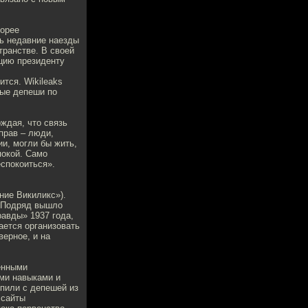
корее
ть недавние наезды
транстве. В своей
цию президенту
тся. Wikileaks
ные депеши по
ждая, что связь
прав – люди,
и, могли бы жить,
покой. Само
спокоиться».
ение Викиликс»).
. Подряд вышло
равды» 1937 года,
ается организовать
ерное, и на
ченными
ми навыками и
упили с депешей из
 сайты