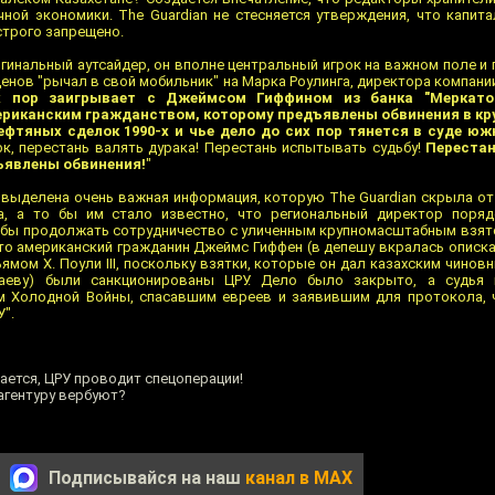
ной экономики. The Guardian не стесняется утверждения, что капит
строго запрещено.
инальный аутсайдер, он вполне центральный игрок на важном поле и 
енов "рычал в свой мобильник" на Марка Роулинга, директора компании B
х пор заигрывает c Джеймсом Гиффином из банка "Меркато
ериканским гражданством, которому предъявлены обвинения в 
ефтяных сделок 1990-х и чье дело до сих пор тянется в суде юж
к, перестань валять дурака! Перестань испытывать судьбу!
Перестан
ъявлены обвинения!
"
ыделена очень важная информация, которую The Guardian скрыла от 
а, а то бы им стало известно, что региональный директор поряд
тобы продолжать сотрудничество с уличенным крупномасштабным взят
что американский гражданин Джеймс Гиффен (в депешу вкралась описк
мом Х. Поули III, поскольку взятки, которые он дал казахским чиновн
баеву) были санкционированы ЦРУ. Дело было закрыто, а судья 
ом Холодной Войны, спасавшим евреев и заявившим для протокола, 
".
ается, ЦРУ проводит спецоперации!
 агентуру вербуют?
Подписывайся на наш
канал в MAX