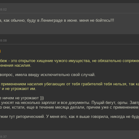
08:02
, как обычно, буду в Ленинграде в июне. меня не бойтесь!!!
08:08
8
абеж - это открытое хищение чужого имущества, не обязательно сопряже
менения насилия.
вопрос, имела ввиду исключительно свой случай.
 применением насилия убегающих от тебя грабителей тебя нельзя, так ка
 и не угрожают им.
е ничем не угрожают )))
уносят на несколько зарплат и все документы. Пущай бегут, орлы. Завт
то они, кстати, еще в течение месяца делали, причем уже с применением
жии тут риторическиий. У меня его, как я выше говорила, никогда не буд
08:37