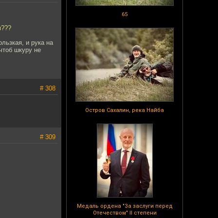
65
м???
льзкая, и рука на
чтоб шкуру не
# 308
Остров Сахалин, река Найба
# 309
Медаль ордена "За заслуги перед
Отечеством" II степени