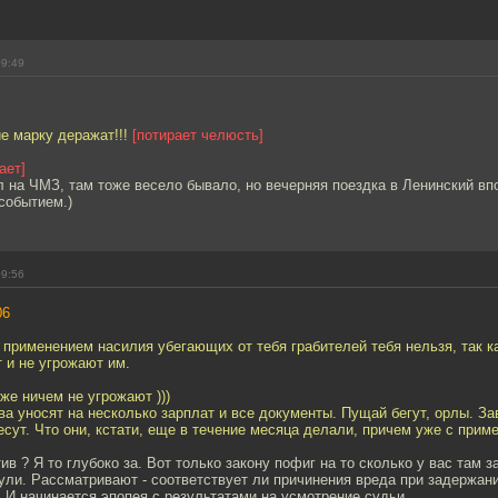
09:49
ие марку деражат!!!
[потирает челюсть]
ает]
л на ЧМЗ, там тоже весело бывало, но вечерняя поездка в Ленинский вп
событием.)
09:56
06
 применением насилия убегающих от тебя грабителей тебя нельзя, так ка
 и не угрожают им.
уже ничем не угрожают )))
а уносят на несколько зарплат и все документы. Пущай бегут, орлы. За
есут. Что они, кстати, еще в течение месяца делали, причем уже с прим
ив ? Я то глубоко за. Вот только закону пофиг на то сколько у вас там з
ули. Рассматривают - соответствует ли причинения вреда при задержан
. И начинается эпопея с результатами на усмотрение судьи.