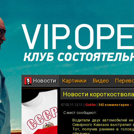
Картинки
Видео
Перев
Новости
Новости короткоствола
07.02.11 12:11 |
Goblin
|
342 комментария
»
С мест сообщают:
Водители двух автомобилей не 
Северного Кавказа выстрелил в
Тот, получив ранение в голов
обидчику.