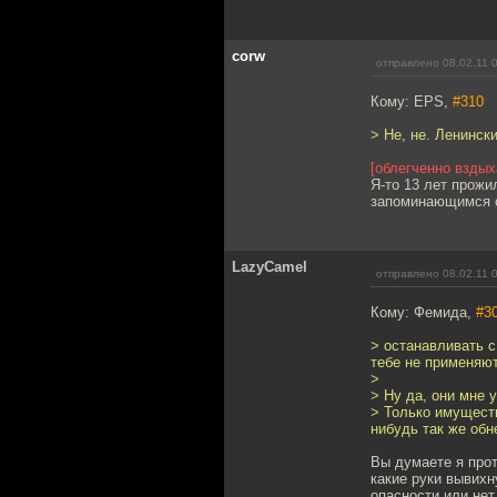
corw
отправлено 08.02.11 
Кому: EPS,
#310
> Не, не. Ленинск
[облегченно вздых
Я-то 13 лет прожи
запоминающимся 
LazyCamel
отправлено 08.02.11 
Кому: Фемида,
#3
> останавливать с
тебе не применяют
>
> Ну да, они мне 
> Только имуществ
нибудь так же обн
Вы думаете я прот
какие руки вывихн
опасности или нет