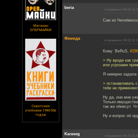
beria
отправлено 08.02.11 
Сам из Челябинска
Магазин
ОПЕРМАЙКИ
Фемида
отправлено 08.02.11 
Кому: BeRuS,
#29
> Ну вроде как гр
или угрозами при
Я неверно задала 
> останавливать с
тебе не применяют
Ну да, они мне уж
Только имущества 
Советские
так же обнесут. Ч
учебники 1940-50х
годов
Ну и вопрос об ору
Karaseg
отправлено 08.02.11 