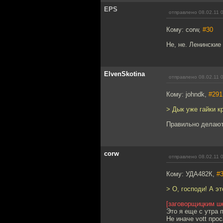
EPS
отправлено 08.02.11 
Кому: corw,
#30
Не, не. Ленинские
ElvenSkotina
отправлено 08.02.11 
Кому: johndk,
#291
> Дык уже гайки к
Правильно делают
corw
отправлено 08.02.11 
Кому: УДА482К,
#
> О, господи! А эт
[заговорщицким ш
Это я еще с утра п
Не иначе vott про