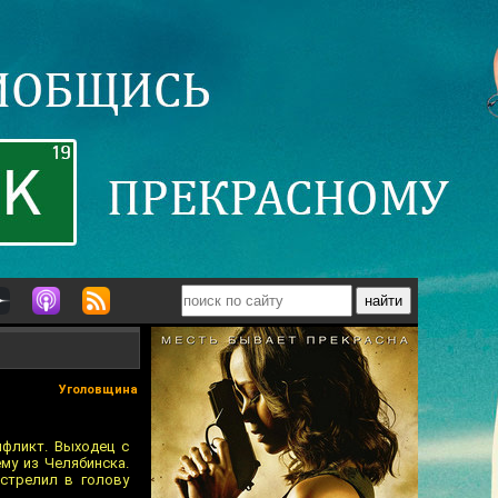
Уголовщина
нфликт. Выходец с
му из Челябинска.
стрелил в голову