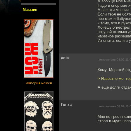
А вообще мое мнен
Надо в спортзал х
Магазин
А все эти мнения:
Если тебя не боят
про мам и бабушек
к тому, что в рук
Хочешь огнестрел,
покупай сколько д
нарезное разрешат
Из опыта: если в 
anta
отправлено 08.02.11 
Кому: Морской ёж
> Известно же, тор
Империя ножей
А еще долги отдаю
Гонzа
отправлено 08.02.11 
Мне вот рост позв
ствол в мудя напр