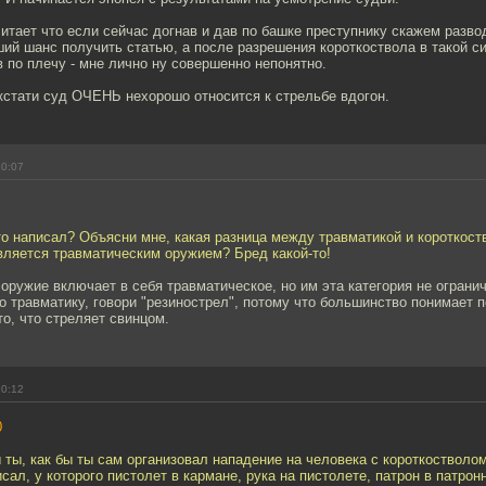
итает что если сейчас догнав и дав по башке преступнику скажем разв
й шанс получить статью, а после разрешения короткоствола в такой си
в по плечу - мне лично ну совершенно непонятно.
кстати суд ОЧЕНЬ нехорошо относится к стрельбе вдогон.
10:07
то написал? Объясни мне, какая разница между травматикой и короткос
вляется травматическим оружием? Бред какой-то!
оружие включает в себя травматическое, но им эта категория не ограни
о травматику, говори "резинострел", потому что большинство понимает 
то, что стреляет свинцом.
10:12
0
ы ты, как бы ты сам организовал нападение на человека с короткостволо
исал, у которого пистолет в кармане, рука на пистолете, патрон в патро