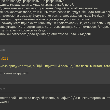
ие по поводу "разрешать - не разрешать":
одить, мышцу качать, удар ставить: рукой, ногой.
 "Дайте мне короткоствол, ужо меня будут бояться!" не серьезны.
ся без короткоствола, то и с ним тоже особо не будут. Не надо только п
, которые на вскидку будут метко разить злоумышленников. Не будут! Э
ах плохих парней окажется еще одна единица короткоствола.
 пожалуйста: иди в охотничий клуб и к участковому. И, если не псих и п
уше угодно. Хоть вертикалку, хоть горизонталку, хоть помповое. А через
 купить, если косяков не будет.
уличной потасовке дело дошло до огнестрела - это 3,14здец!
04:34
,
#251
моза придумал трус, а ПДД - идиот!!! И вообще, "кто первым встал, того
т - только трусы!!!
05:26
оляет свой шотган за пазухой носить, а нафига? Да и некомфортно как-т
авлен.