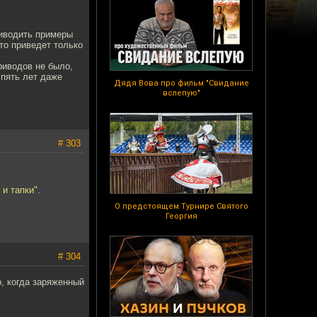
риводить примеры
то приведет только
риводов не было,
 пять лет даже
Дядя Вова про фильм "Свидание
вслепую"
# 303
 и тапки".
О предстоящем Турнире Святого
Георгия
# 304
о, когда заряженный