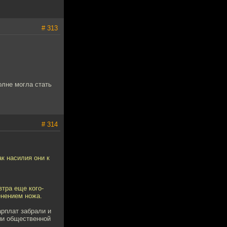
# 313
олне могла стать
# 314
к насилия они к
втра еще кого-
енением ножа.
арплат забрали и
ии общественной