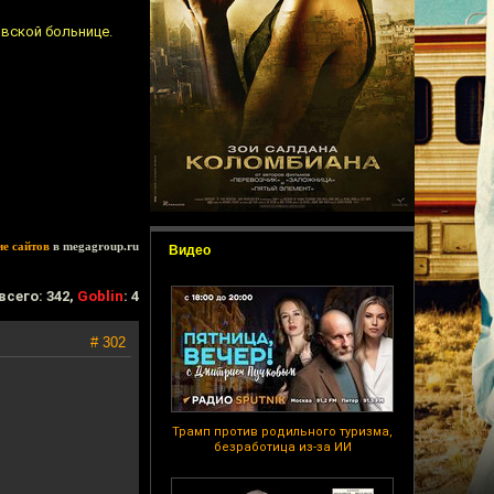
овской больнице.
ие сайтов
в megagroup.ru
Видео
всего: 342,
Goblin
: 4
# 302
Трамп против родильного туризма,
безработица из-за ИИ