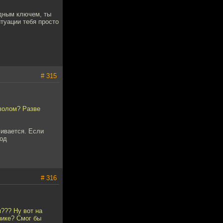
одным ключем, ты
туации тебя просто
# 315
тволом? Разве
чивается. Если
под
# 316
м??? Ну вот на
ннике? Смог бы