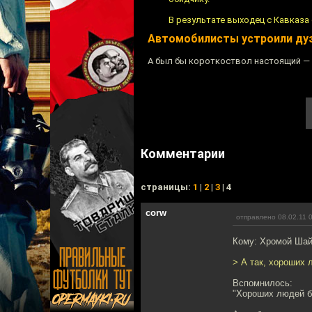
В результате выходец с Кавказа 
Автомобилисты устроили дуэ
А был бы короткоствол настоящий — 
Комментарии
cтраницы:
1
|
2
|
3
| 4
corw
отправлено 08.02.11 
Кому: Хромой Ша
> А так, хороших
Вспомнилось:
"Хороших людей б