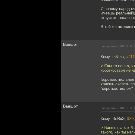
И почему народ сч
имеешь реальнейши
отпустят, похлопа
В той же америке 
Ваншот
отправлено 08.02.11 
Кому: m&ms,
#217
> Сам то понял, ч
короткоствол не я
Короткоствольное 
хочешь сказать пр
"короткостволом" 
Ваншот
отправлено 08.02.11 
Кому: BeRuS,
#29
> Ваншот, а как б
такого, как ты нап