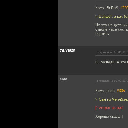
Кому: BeRuS,
#29
> Ваншот, а как б
Ну это же детский
стволе - все сост
портить.
УДА482К
отправлено 08.02.11 
О, господи! А это 
anta
отправлено 08.02.11 
Кому: beria,
#305
> Сам из Челябинс
[смотрит на ник]
Хорошо сказал!