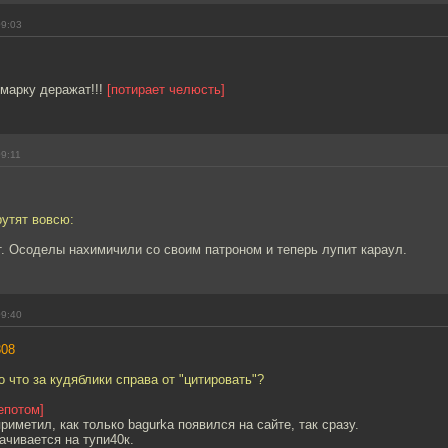
09:03
 марку деражат!!!
[потирает челюсть]
09:11
рутят вовсю:
. Осоделы нахимичили со своим патроном и теперь лупит караул.
09:40
308
о что за кудяблики справа от "цитировать"?
епотом]
риметил, как только bagurka появился на сайте, так сразу.
сачивается на тупи40к.