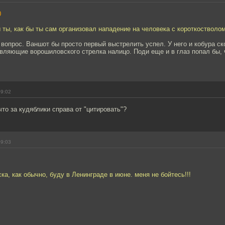
0
ы ты, как бы ты сам организовал нападение на человека с короткостволо
 вопрос. Ваншот бы просто первый выстрелить успел. У него и кобура ско
авляющие ворошиловского стрелка налицо. Поди еще и в глаз попал бы, 
09:02
что за кудяблики справа от "цитировать"?
09:03
ка, как обычно, буду в Ленинграде в июне. меня не бойтесь!!!