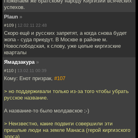
Пожелаем же братскому народу Киргизии всяческих
успехов.
Plaun
»
#109 |
12.02.11 22:48
Скоро ещё и русских запретят, а когда снова будет
жопа - суда приедут. В Москве в районе м.
Новослободская, к слову, уже целые киргизские
кварталы
Ямадзакура
»
#110 |
13.02.11 00:39
Кому: Енот призрак,
#107
> но поддерживали только из-за того чтобы убрать
русское название.
А название-то было молдавское ;-)
> Неизвестно, какие подвиги совершили эти
пришлые люди на земле Манаса (герой киргизского
эпоса)