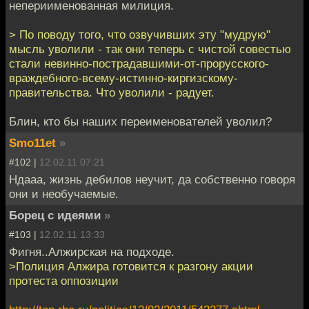
непериименованная милиция.
> По поводу того, что озвучивших эту "мудрую"
мысль уволили - так они теперь с чистой совестью
стали невинно-пострадавшими-от-прорусского-
враждебного-всему-истинно-киргизскому-
правительства. Что уволили - радует.
Блин, кто бы наших переименователей уволил?
Smo11et
»
#102 |
12.02.11 07:21
Ндааа, жизнь дебилов неучит, да собственно говоря
они и необучаемые.
Борец с идеями
»
#103 |
12.02.11 13:33
Фигня..Алжирская на подходе.
>Полиция Алжира готовится к разгону акции
протеста оппозиции