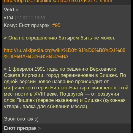
http://top.rbc.ru/politics/12/02/2011/542277.shtml
Veld
»
#104 |
12.02.11 13:33
Кому: Енот призрак,
#95
> Она по определению батыром быть не может.
http://ru.wikipedia.org/wiki/%D0%91%D0%B8%D1%88
%D0%BA%D0%B5%D0%BA
> 1 февраля 1991 года, по решению Верховного
Совета Киргизии, город переименован в Бишкек. По
одной версии новое название происходит от
мифического героя Бишкек-Баатыра, жившего в этой
местности в XVIII веке. По другой — от созвучия
слов Пишпек (первое название) и Бишкек (кухонная
утварь, палка для сбивания масла).
Эвон оно как :(
Енот призрак
»