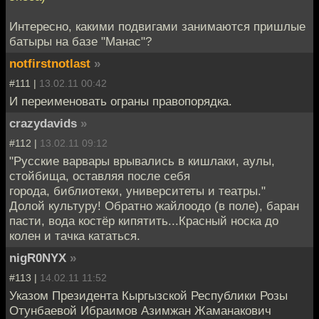
Интересно, какими подвигами занимаются пришлые
батыры на базе "Манас"?
notfirstnotlast
»
#111 |
13.02.11 00:42
И переименовать ограны правопорядка.
crazydavids
»
#112 |
13.02.11 09:12
"Русские варвары врывались в кишлаки, аулы,
стойбища, оставляя после себя
города, библиотеки, университеты и театры."
Долой культуру! Обратно жайлоодо (в поле), баран
пасти, вода костёр кипятить...Красный носка до
колен и тачка кататься.
nigR0NYX
»
#113 |
14.02.11 11:52
Указом Президента Кыргызской Республики Розы
Отунбаевой Ибраимов Азимжан Жаманакович