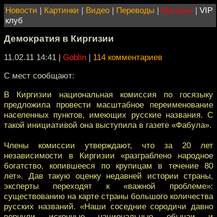
Новости
|
Картинки
|
Видео
|
Переводы
|
Магазин
|
VIP
клуб
Демократия в Киргизии
11.02.11 14:41
|
Goblin
|
114 комментариев
C мест сообщают:
В Киргизии национальная комиссия по госязыку
предложила провести масштабное переименование
населенных пунктов, имеющих русские названия. С
такой инициативой она выступила в газете «Фабула».
Члены комиссии утверждают, что за 20 лет
независимости в Киргизии «разграблено народное
богатство, копившееся по крупицам в течение 80
лет». Дав такую оценку недавней истории страны,
эксперты переходят к «важной проблеме»:
существованию на карте страны большого количества
русских названий. «Наши соседние сородичи давно
вернули исконные национальные обычаи и