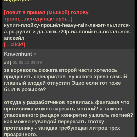
[ловит в прицел (мышой) голову
троля,...негодующе орёт...]
купил-плойку-прошёл-heavy-rain-лежит-пылится-
а-pc-рулит и да-таки-720р-на-плойке-а-остальное-
апскейл
[...click!]
Kravenhunt
»
#8 |
05.03.11 01:49
за корявость сюжета второй части хотелось
придушить сценаристов. ну какого хрена самый
главный злодей отпустил Эцио если тот тоже
был в розыске?
откуда у разработчиков появилась фантазия что
противника можно зарезать метлой? а тяжело
упакованного рыцаря конкретно ушатать лютней?
как можно кувалдой перерезать глотку
противнику - загадка требующая литров трех
прозрачного.