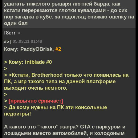
ушатать тяжелого рыцаря лютней барда. как
кстати перерезаются глотки кувалдами - до сих
пор загадка в кубе. за недогляд снижаю оценку на
один бал
f8err
»
#5 |
05.03.11 01:49
Кому: PaddyOBrisk,
#2
> Кому: intblade #0
>
> >Кстати, Brotherhood только что появилась на
ПК, а игр такого типа на данной платформе
выходит очень немного.
>
>
[привычно ёрничает]
> Да кому нужны на ПК эти консольные
недоигры!
А какого это "такого" жанра? GTA с паркуром и
лошадьми вместо автомобилей, и холодоным