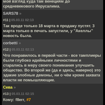
мой взгляд куда там венециям до
средневекового Иерусалима.
SARS78
»
#11 |
05.03.11 02:13
Так вроде только 18 марта в продажу пустят. 3
марта только в печать запустили, у "Акеллы"
новость была.
corbetti
»
#12 |
05.03.11 02:13
Что понравилось в первой части - все тамплиеры
были глубоко идейными личностями и
старались в меру своего понимания улучшить
общество. Во второй же (да и здесь, наверно) это
эдакие злобные демоны, ни о чём кроме захвата
власти не помышляющие.
Сева
»
#13 |
05.03.11 02:15
Кому: f8err,
#7