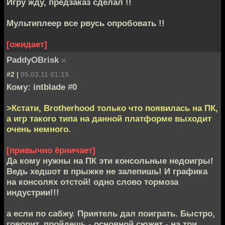
Игру жду, предзаказ сделал !!
Мультиплеер все рвусь опробовать !!
[ожидает]
PaddyOBrisk
»
#2 |
05.03.11 01:15
Кому: intblade #0
>Кстати, Brotherhood только что появилась на ПК,
а игр такого типа на данной платформе выходит
очень немного.
[привычно ёрничает]
Да кому нужны на ПК эти консольные недоигры!
Ведь хедшот в прыжке не залепишь! И графика
на консолях отстой! одно слово тормоза
индустрии!!!
а если по сабжу. Приятель дал поиграть. Быстро,
говорит, пройдешь - основной сюжет - на три