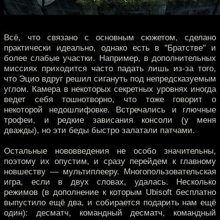
Всё, что связано с основным сюжетом, сделано
практически идеально, однако есть в "Братстве" и
более слабые участки. Например, в дополнительных
миссиях приходится часто падать лишь из-за того,
что Эцио вдруг решил сигануть под непредсказуемым
углом. Камера в некоторых секретных уровнях иногда
ведет себя тошнотворно, что тоже говорит о
некоторой недошлифовке. Встречались и глючные
трофеи, и редкие зависания консоли (у меня
дважды), но эти беды быстро залатали патчами.
Остальные нововведения не особо значительны,
поэтому их опустим, и сразу перейдем к главному
новшеству — мультиплееру. Многопользовательская
игра, если в двух словах, удалась. Несколько
режимов (в дополнение к которым Ubisoft бесплатно
выпустило ещё два, и собирается подарить нам ещё
один): десматч, командный десматч, командный