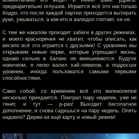
предварительно оглушив. Играется всё это настолько
бодро, что после каждой партии приходится вытирать
руки, умываться, а кое-кто и валидол глотает, хе-хе.
С тем же накалом проходят забеги в других режимах,
и моего красноречия не хватит, чтобы описать, как
весело всё это играется с друзьями! С уровнями мы
открываем новые перки, которые упрощают жизнь,
однако сильно в баланс не вмешиваются. Будучи
новичком, я легко валил хай-левелов, а подросши
уровнем, иногда пользовался самыми первыми
способностями.
Само собой, со временем всё это великолепие
несколько приедается. Поиграл пару неделек, уже не
тянет, и тут — р-раз! Выходит бесплатное
дополнение, и снова садишься на пару недель. Опять
надоело? Держи-ка ещё карту и новый режим!