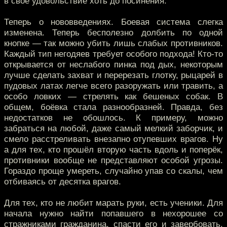
в свое удовольствие хоть до посинения.
Теперь о нововведениях. Боевая система слегка
изменена. Теперь бесполезно долбить по одной
кнопке — так можно убить лишь слабых противников.
Каждый тип негодяев требует особого подхода! Кто-то
открывается от неслабого пинка под дых, некоторым
лучше сделать захват и перерезать глотку, рыцарей в
пудовых латах легче всего разоружать или травить, а
особо ловких — стрелять как бешеных собак. В
общем, боёвка стала разнообразней. Правда, без
недостатков не обошлось. К примеру, можно
забраться на любой, даже самый мелкий заборчик, и
смело расстреливать внезапно отупевших врагов. Ну
а для тех, кто прошёл вторую часть вдоль и поперёк,
противники вообще не представляют особой угрозы.
Гораздо проще умереть, случайно упав со скалы, чем
отбиваясь от десятка врагов.
Для тех, кто не любит марать руки, есть ученики. Для
начала нужно найти попавшего в нехорошее со
стражниками гражданина, спасти его и завербовать.