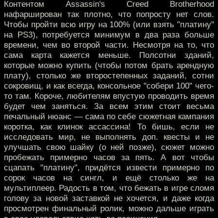
Контентом Assassin's Creed Brotherhood
нафарширован так плотно, что попросту нет слов.
Чтобы пройти всю игру на 100% (или взять "платину"
на PS3), потребуется минимум в два раза больше
времени, чем во второй части. Несмотря на то, что
сама карта кажется меньше. Полсотни зданий,
которые можно купить (чтобы потом брать арендную
плату), столько же второстепенных заданий, сотни
сокровищ, и как всегда, консольное "собери 100" чего-
то там. Короче, любителям впустую проводить время
будет чем заняться. За всем этим стоит весьма
печальный нюанс — сама по себе сюжетная кампания
коротка, как клинок ассассина! То бишь, если не
исследовать мир, не выполнять доп. квесты и не
улучшать свою шайку (о ней позже), сюжет можно
пробежать примерно часов за пять. А вот чтобы
сцапать "платину", придётся извести примерно по
сорок часов на сингл, и ещё столько же на
мультиплеер. Радость в том, что бежать в игре сломя
голову за новой заставкой не хочется, и даже когда
просмотрен финальный ролик, можно дальше играть