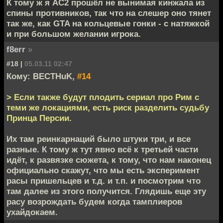
К тому ж я АС2 прошёл не вынимая кинжала из
спины противников, так что на слешер оно тянет
так же, как GTA на кольцевые гонки - с натяжкой
и при большом желании игрока.
f8err
»
#18 |
05.03.11 02:47
Кому: BECTHuK,
#14
> Если также будут плодить сериал про Рим с
теми же локациями, есть риск разделить судьбу
Принца Персии.
Их там реинкарнаций было штуки три, и все
разные. К тому ж тут явно всё к третьей части
идёт, к развязке сюжета, к тому, что нам наконец
официально скажут, что мы есть эксперимент
расы пришельцев и т.д. и т.п. и посмотрим что
там далее из этого получится. Глядишь еще эту
расу возрождать будем когда тамплиеров
ухайдокаем.