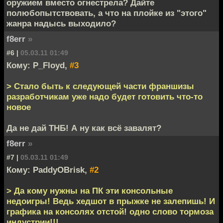
оружием вместо огнестрела? Дайте
полюбопытствовать, а что на плойке из "этого"
жанра надысь выходило?
f8err
»
#6 |
05.03.11 01:49
Кому: P_Floyd,
#3
> Стало быть к следующей части франшизы
разработчикам уже надо будет готовить что-то
новое
Да не дай ТНБ! А ну как всё завалят?
f8err
»
#7 |
05.03.11 01:49
Кому: PaddyOBrisk,
#2
> Да кому нужны на ПК эти консольные
недоигры! Ведь хедшот в прыжке не залепишь! И
графика на консолях отстой! одно слово тормоза
индустрии!!!