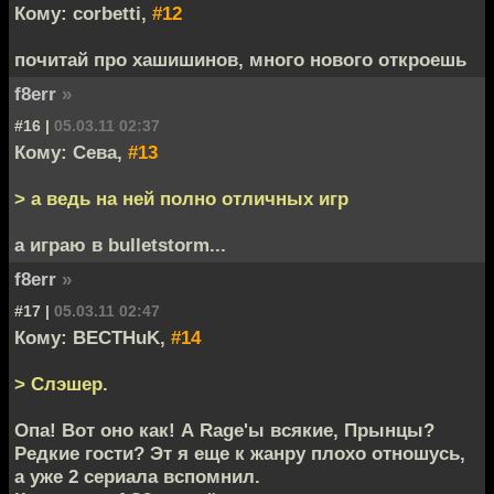
Кому: corbetti,
#12
почитай про хашишинов, много нового откроешь
f8err
»
#16 |
05.03.11 02:37
Кому: Сева,
#13
> а ведь на ней полно отличных игр
а играю в bulletstorm...
f8err
»
#17 |
05.03.11 02:47
Кому: BECTHuK,
#14
> Слэшер.
Опа! Вот оно как! А Rage'ы всякие, Прынцы?
Редкие гости? Эт я еще к жанру плохо отношусь,
а уже 2 сериала вспомнил.