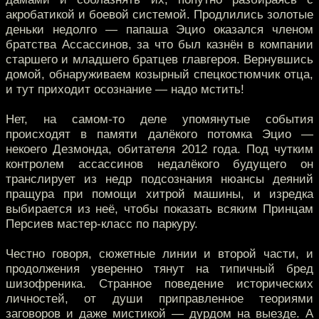
акробатикой и боевой системой. Продлились золотые
деньки недолго — папаша Эцио оказался членом
братства Ассассинов, за что был казнён в компании
старшего и младшего братцев главгероя. Вернувшись
домой, обнаруживаем козырный спецкостюмчик отца,
и тут приходит осознание — надо мстить!
Нет, на самом-то деле упомянутые события
происходят в памяти далёкого потомка Эцио —
некоего Дезмонда, обитателя 2012 года. Под чутким
контролем ассассинов недалёкого будущего он
транслирует из недр подсознания нюансы деяний
пращура при помощи хитрой машины, и изредка
выбирается из неё, чтобы показать всяким Принцам
Персиев мастер-класс по паркуру.
Честно говоря, сюжетные линии и второй части, и
продолжения уверенно тянут на типичный бред
шизофреника. Странное поведение исторических
личностей, от души приправленное теориями
заговоров и даже мистикой — дурдом на выезде. А