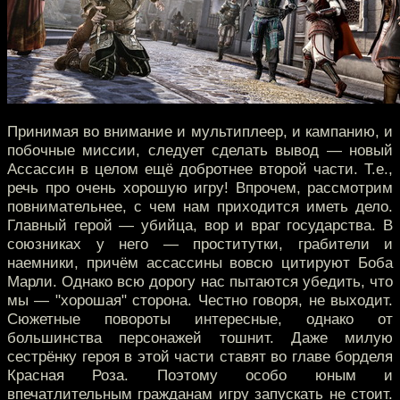
Принимая во внимание и мультиплеер, и кампанию, и
побочные миссии, следует сделать вывод — новый
Ассассин в целом ещё добротнее второй части. Т.е.,
речь про очень хорошую игру! Впрочем, рассмотрим
повнимательнее, с чем нам приходится иметь дело.
Главный герой — убийца, вор и враг государства. В
союзниках у него — проститутки, грабители и
наемники, причём ассассины вовсю цитируют Боба
Марли. Однако всю дорогу нас пытаются убедить, что
мы — "хорошая" сторона. Честно говоря, не выходит.
Сюжетные повороты интересные, однако от
большинства персонажей тошнит. Даже милую
сестрёнку героя в этой части ставят во главе борделя
Красная Роза. Поэтому особо юным и
впечатлительным гражданам игру запускать не стоит.