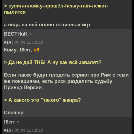
> купил-плойку-прошёл-heavy-rain-лежит-
пылится
а ведь на ней полно отличных игр
BECTHuK
»
#14 |
05.03.11 02:19
Кому: f8err,
#6
> Да не дай ТНБ! А ну как всё завалят?
Если также будут плодить сериал про Рим с теми
же локациями, есть риск разделить судьбу
Принца Персии.
> А какого это "такого" жанра?
Слэшер.
f8err
»
#15 |
05.03.11 02:19