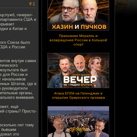
# 1
цслужб, генерал-
департамента США и
скрывает
едки в Китае и
Признание Меркель и
возвращение России в большой
кого Союза было
спорт
 США к России
ентов внутри самих
тического
результате был
е для России и
т начальников
нных Штатов, где в
о руководители
ительные органы,
Атака БПЛА на Геленджик и
ального внимания.
открытие Ормузского пролива
может, ещё
ей страны? Просто-
Несколько лет тому
ю бывшим
едовал это