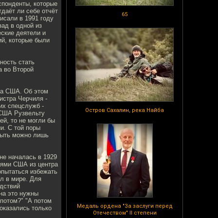
спонденты, которые
даёт ли себе отчёт
65
исали в 1991 году
ад в одной из
еские деятели и
ий, которые были
ность стать
а во Второй
 на США. Об этом
истра Черчиля -
их спецслужб -
Остров Сахалин, река Найба
 США Рузвельту
ей, то не могли бы
и. С той поры
абыть можно лишь
не началась в 1929
лями США из центра
попытаться избежать
л в мире. Для
едствий
 на это нужны
 потом?" "А потом
Медаль ордена "За заслуги перед
оказались только
Отечеством" II степени