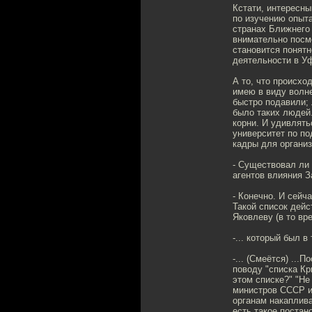
Кстати, интересн
по изучению опыта
странах Ближнего 
внимательно посмо
становится понятн
деятельности в У
А то, что происхо
имею в виду волн
быстро подавили; 
было таких людей
корни. И удивлят
университет по по
кадры для организ
- Существовал ли 
агентов влияния З
- Конечно. И сейча
Такой список дейс
Яковлеву (в то вр
-... который был в 
-... (Смеётся) ..
поводу "списка Кр
этом списке?" "Не
министров СССР и
органам накаплива
есть такое поста