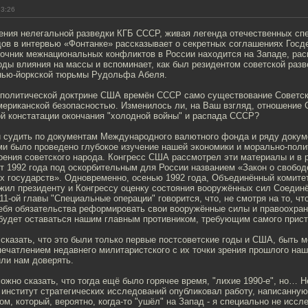
23:26
ения нелегальной разведки КГБ СССР, живая легенда отечественных спе
ов в интервью «Фонтанке» рассказывает о секретных соглашениях Гос
точник межнациональных конфликтов в России находится на Западе, ра
ды влияния на массы и вспоминает, как был резидентом советской разв
нью-йоркской тюрьмы Рудольфа Абеля.
еполитической доктрине США времён СССР само существование Советс
мериканской безопасностью. Изменилось ли, на Ваш взгляд, отношение
й констатации окончания "холодной войны" и распада СССР?
ли судить по документам Международного валютного фонда и ряду докум
и было проведено глубокое изучение нашей экономики и морально-поли
оения советского народа. Конгресс США рассмотрел эти материалы и в 
от 1992 года под оскорбительным для России названием «Закон о свобод
х государств». Одновременно, осенью 1992 года, Объединённый комите
ил президенту и Конгрессу оценку состояния вооружённых сил Соединё
11-ой главы "Специальные операции" говорится, что, не смотря на то, чт
себя обязательства реформировать свои вооружённые силы и правоохран
 будет оставаться нашим главным противником, требующим самого прист
 сказать, что это были только первые постсоветские годы и США, быть 
ечатлением недавнего милитаристского с их точки зрения прошлого наш
ли нам доверять.
 можно сказать, что тогда ещё было горячее время, "лихие 1990-е", но… 
 институт стратегических исследований опубликовал работу, написанну
м, который, вероятно, когда-то "ушёл" на Запад - я специально не иссл