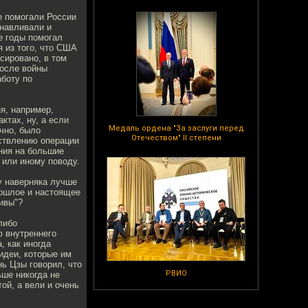
е помогали России
анавливали и
е годы помогал
 из того, что США
сировано, в том
после войны
аботу по
я, например,
ктах, ну, а если
Медаль ордена "За заслуги перед
ечно, было
Отечеством" II степени
ествлению операции
ния на большие
 или иному поводу.
у наверняка лучше
рошлое и настоящее
ивы"?
либо
 внутреннего
, как иногда
идеи, которые им
ь Цзы говорил, что
РВИО
ьше никогда не
ой, а вели и очень