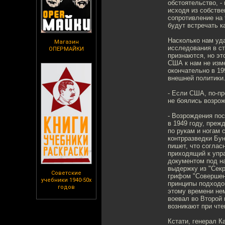
обстоятельство, -
исходя из собстве
сопротивление на 
будут встречать к
Насколько нам уд
Магазин
исследования в ст
ОПЕРМАЙКИ
признаются, но эт
США к нам не изм
окончательно в 1
внешней политики
- Если США, по-пр
не боялись возрож
- Возрождения пос
в 1949 году, пре
по рукам и ногам
контрразведки Бун
пишет, что согла
приходящий к упр
документом под на
выдержку из "Секр
Советские
грифом "Совершен
учебники 1940-50х
принципы подходов
годов
этому времени нем
воевал во Второй 
возникают при чте
Кстати, генерал К