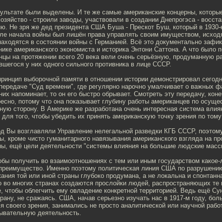
зультате были выделены. И те же самые американские концерны, которы
озяйство - строили заводы, участвовали в создании Днепрогэса - восст
ю. Не зря же дед президента США Буша - Прескот Буш, который в 1930-
сле начала войны был лишён права управлять своим имуществом, исходя
аходятся в состоянии войны с Германией. Всё это документально зафик
нике американского экономиста и историка Энтони Саттона. А что было 
нцы на протяжении всего 20 века вели очень серьёзную, продуманную р
шегося у них одного сильного противника в лице СССР.
принцип выборочной памяти в отношении истории демонстрировал сегодн
передаче "Суд времени", где регулярно нарочно умалчивает о важных фа
них напоминает, то он его быстро обрывает. Смотреть эту передачу, кон
ресно, потому что она показывает глубину работы американцев по осущ
ную сторону. В Америке же разработана очень интересная система влия
для того, чтобы убедить их принять американскую точку зрения по тому
год Вы возглавляли Управление нелегальной разведки КГБ СССР, поэтом
вы, кроме чисто гуманитарного навязывания американского взгляда на п
аны, ещё цели деятельности "системы влияния на большие людские масс
тобы получить во взаимоотношениях с тем или иным государством какое-
преимущество. Именно поэтому политическая линия США по разрушению
ания той или иной страны глубоко продумана, а не локальна и спонтанна
о во многих странах создаются прослойки людей, распространяющих те 
, чтобы облегчить ему овладение конкретной территорией. Ведь ещё Сун
рану, не сражаясь. США, начав серьезно изучать нас в 1917-м году, бол
я своего зрения, занимались не просто аналитической или научной работ
ывательную деятельность.