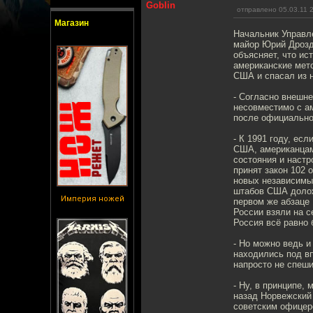
Goblin
отправлено 05.03.11 
Магазин
Начальник Управл
майор Юрий Дрозд
объясняет, что ис
американские мето
США и спасал из 
- Согласно внешн
несовместимо с а
после официально
- К 1991 году, ес
США, американцам
состояния и настр
принят закон 102 
новых независимы
штабов США долож
Империя ножей
первом же абзаце 
России взяли на 
Россия всё равно
- Но можно ведь и
находились под вп
напросто не спеши
- Ну, в принципе,
назад Норвежский
советским офицеро