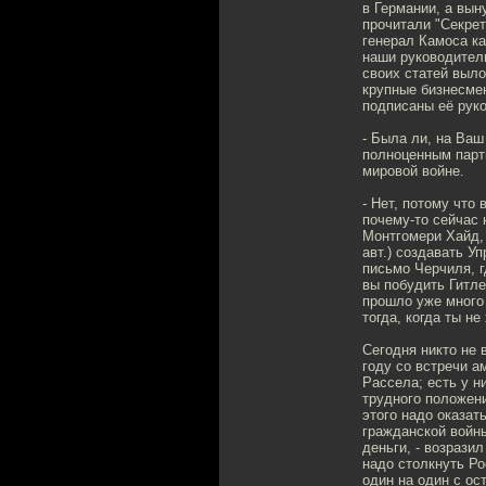
в Германии, а вы
прочитали "Секрет
генерал Камоса ка
наши руководители
своих статей выло
крупные бизнесме
подписаны её рук
- Была ли, на Ваш
полноценным парт
мировой войне.
- Нет, потому что
почему-то сейчас 
Монтгомери Хайд,
авт.) создавать У
письмо Черчиля, г
вы побудить Гитле
прошло уже много 
тогда, когда ты не
Сегодня никто не 
году со встречи 
Рассела; есть у н
трудного положени
этого надо оказат
гражданской войны
деньги, - возрази
надо столкнуть Ро
один на один с ос