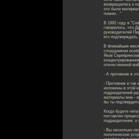
возвращались к на
это были материал
помню..."
В 1992 году в "Со
говорилось, что Д
руководителей Пер
его подтверждать
В ближайшие меся
сотрудником особ
Яков Серебрянский
концентрированном
отечественной вой
- А противник в эт
- Противник и так
изложены в этой к
подразделений ра
материалы мне - я
бы ты подтвердить
Когда будете чита
поставлен процес
подразделения, о 
- Вы несколько ле
политическое устр