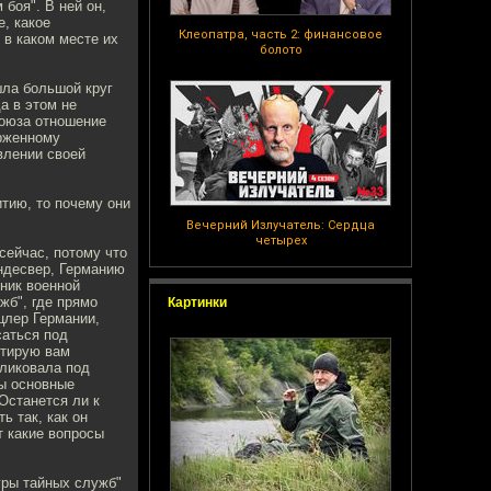
боя". В ней он,
е, какое
Клеопатра, часть 2: финансовое
 в каком месте их
болото
шла большой круг
а в этом не
Союза отношение
ерженному
влении своей
тию, то почему они
Вечерний Излучатель: Сердца
четырех
сейчас, потому что
ндесвер, Германию
ник военной
жб", где прямо
Картинки
цлер Германии,
саться под
итирую вам
бликовала под
ны основные
Останется ли к
 так, как он
т какие вопросы
гры тайных служб"