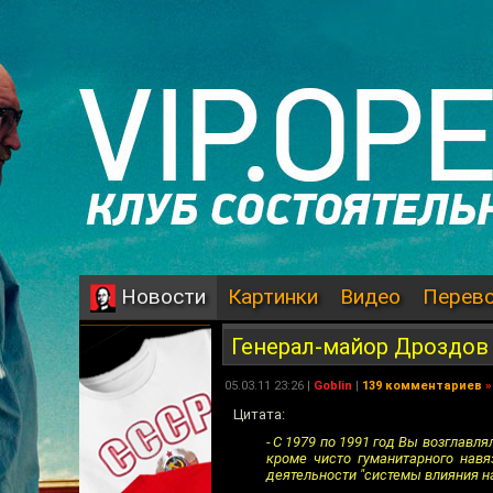
Картинки
Видео
Перев
Новости
Генерал-майор Дроздов
05.03.11 23:26 |
Goblin
|
139 комментариев
»
Цитата:
- С 1979 по 1991 год Вы возглавл
кроме чисто гуманитарного нав
деятельности "системы влияния 