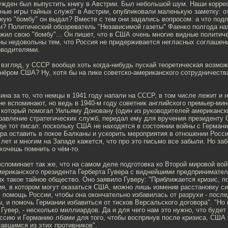
нужден был выпустить книгу в Австрии. Был небольшой шум. Наши корре
ные игры тайных служб" в Австрии, опубликовали маленькую заметку: от
кую "бомбу" он выдал? Вместе с тем они задались вопросом: а что подп
? Политический обозреватель "Независимой газеты" Фаенко полгода наз
жил свою "бомбу"... Он пишет, что в США очень многие видные политич
ны недовольны тем, что Россия не придерживается негласных соглашен
оводителями.
 взгляд, у СССР вообще хоть когда-нибудь пускай теоретическая возмож
нёром США? Ну, хотя бы на пике советско-американского сотрудничеств
 вина за то, что немцы в 1941 году напали на СССР, в том числе лежит и
не вспоминают, но ведь в 1940-м году советник английского премьер-мин
 который помогал Уильяму Доновану (один из руководителей американск
правление стратегических служб, передал ему для вручения президенту
де тот писал: поскольку США не находятся в состоянии войны с Германи
ра оставить в покое Балканы и ускорить мероприятия в отношении Росси
лет и многим на Западе кажется, что про это письмо все забыли. Но з
 хочешь помнить о чём-то.
вспоминает так же, что на самом деле подготовка ко Второй мировой вой
американского президента Герберта Гувера с виднейшими предпринимате
их такое тайное общество. Оно заявило Гуверу: "Приближается кризис, 
я, в котором могут оказаться США, можно лишь изменив расстановку си
ь помощь России, чтобы она окончательно избавилась от разрухи - посл
, и помочь Германии избавиться от тисков Версальского договора". "Но
л Гувер, - несколько миллиардов. Да и для чего нам это нужно, что будет
ссию и Германию лбами для того, чтобы воспрянув после кризиса, США 
тавшимся из этих противников".