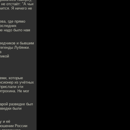
 не отстаёт: "А чьи
ится. Я ничего не
ева, где прямо
последних
не надо было нам
зведчиков и бывшим
егенды Лубянки.
в
ликой
теми, которые
енсионер из учётных
прислали эти
итрохина. Не мог
тарой разведке был
зведки были
у и её
тношении России