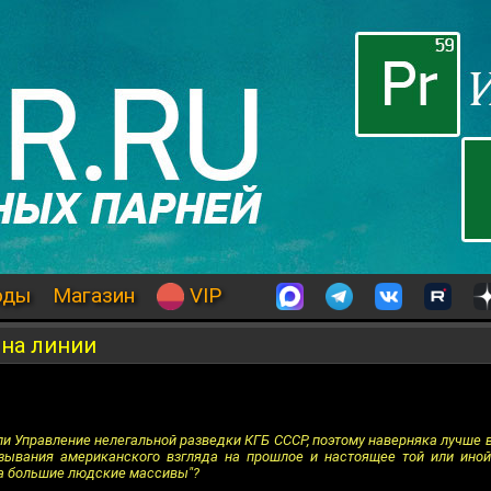
оды
Магазин
VIP
 на линии
яли Управление нелегальной разведки КГБ СССР, поэтому наверняка лучше в
язывания американского взгляда на прошлое и настоящее той или иной
на большие людские массивы"?