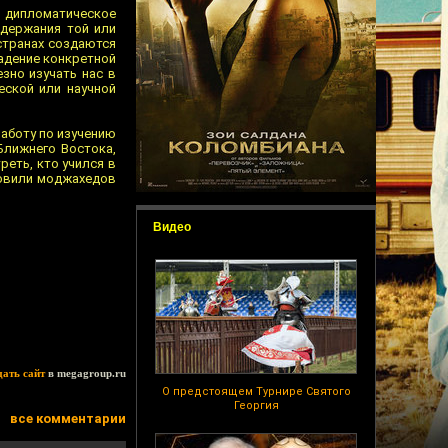
 дипломатическое
одержания той или
 странах создаются
ладение конкретной
езно изучать нас в
еской или научной
аботу по изучению
Ближнего Востока,
реть, кто учился в
товили моджахедов
Видео
дать сайт
в megagroup.ru
О предстоящем Турнире Святого
Георгия
все комментарии