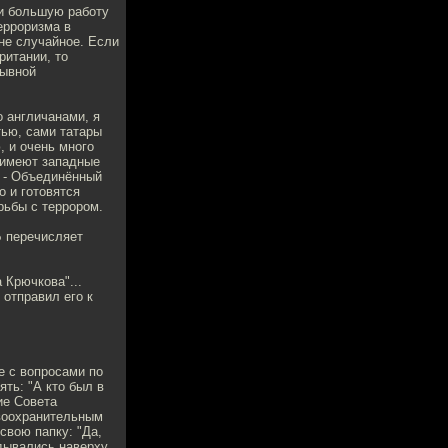
ли большую работу
ерроризма в
не случайное. Если
ритании, то
рывной
о англичанами, я
тью, сами татары
, и очень много
 имеют западные
е - Объединённый
о и готовятся
рьбы с террором.
Б перечисляет
 Крючкова"...
 отправил его к
е с вопросами по
ть: "А кто был в
ие Совета
авоохранительным
свою папку: "Да,
дывались наверху,