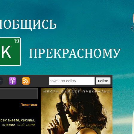
Политика
сех знаете, каковы,
 страны, ещё цели