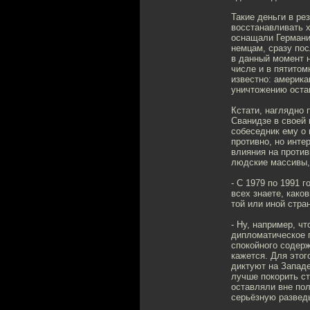
Такие деньги в ре
восстанавливать х
оснащали Германи
немцам, сразу по
в данный момент н
числе и в пятитом
известно: америка
уничтожению остав
Кстати, наглядно 
Сванидзе в своей 
собеседник ему о 
противно, но инте
влияния на против
людские массивы, 
- С 1979 по 1991 
всех знаете, како
той или иной стр
- Ну, например, ч
дипломатическое 
спокойного содерж
кажется. Для этог
диктуют на Западе
лучше покорить ст
оставляли вне пол
серьёзную развед