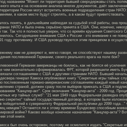
 под названием "Может ли территория бывшей сверхдержавы стать полем 
нного опыта и на основании анализа многих документов, даёт заключени
территории России могут встретить военные подразделения стран НАТО:
амнями, в каком месте будут стрелять, а в каком будут приветствовать.
алось понять, в дальнейшем наблюдая за судьбой этой работы, она про
ранах НАТО и была очень серьёзно принята в США. Они, конечно, никогд
о так. Так что я полностью уверен, что со времён крушения Советского 
енилось. Сегодняшнее внимание США к России - это внимание к не пов
991 году противнику. И США руководствуются этим принципом в осущест
.
ежнему нам не доверяют и, мягко говоря, не способствуют нашему разви
дения послевоенной Германии, своего реального врага на поле боя?
левоенной Германии американцы не боялись, как не боятся её усиления 
жде чем окончательно сформировалась ФРГ, которой разрешили иметь Бу
 связали соглашениями с США и другими странами НАТО. Бывший началь
десвера генерал Камоса опубликовал книгу "Секретные игры тайных слу
сно послевоенным германо-американским соглашениям каждый новый кан
авлению страной, должен сразу после выборов приехать в США и подпи
званием "Канцлер-акт". Срок окончания "Канцлер-акта" - 2099 год. Проц
етных игр тайных служб": "21 мая 1949 года Федеральная разведка опу
но секретно" тайный государственный договор, в котором были изложе
 победителей к суверенитету Федеральной республики до 2099 года..." 
ец немцем? Останется ли к этому времени Бундесвер способным воевать
мировой войне? Каково вообще конечное назначение "Канцлер-акта"? Во
нии этой книги.
амоса был очень осторожен, поэтому не осмелился издать "Секретные и