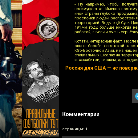
- Ну, например, чтобы получи
преимущество. Именно поэтому
иной страны глубоко продумана,
прослойки людей, распространяю
территорией. Ведь ещё Сунь Цзы
1917-м году, больше никогда н
работой, а вели и очень серьёз
Кстати, интересный факт. Посл
опыта борьбы советской власти
Юго-Восточной Азии, и на нашей
специальных школах на террито
и ваххабитов, скажем, для подр
Россия для США — не поверж
Комментарии
cтраницы: 1