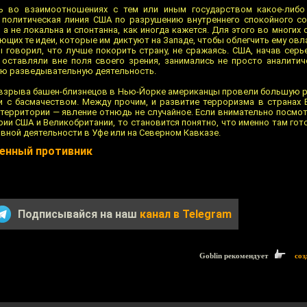
ть во взаимоотношениях с тем или иным государством какое-либо
 политическая линия США по разрушению внутреннего спокойного с
 а не локальна и спонтанна, как иногда кажется. Для этого во многих
щих те идеи, которые им диктуют на Западе, чтобы облегчить ему ов
 говорил, что лучше покорить страну, не сражаясь. США, начав серь
е оставляли вне поля своего зрения, занимались не просто аналитич
ную разведывательную деятельность.
е взрыва башен-близнецов в Нью-Йорке американцы провели большую р
 с басмачеством. Между прочим, и развитие терроризма в странах 
 территории — явление отнюдь не случайное. Если внимательно посмот
рии США и Великобритании, то становится понятно, что именно там го
ывной деятельности в Уфе или на Северном Кавказе.
енный противник
Подписывайся на наш
канал в Telegram
Goblin рекомендует
соз