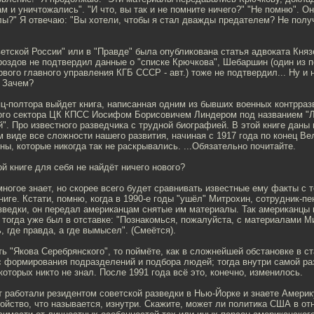
м и уничтожались". "И что, вы так и не помните ничего?" "Не помню". Он
ы?" Я отвечаю: "Вы хотели, чтобы я стал дважды предателем? Не получ
ветской России" или в "Правде" была опубликована статья адвоката Княз
роздов не подтвердил данные о "списке Крючкова", Шебаршин (один из 
вого главного управления КГБ СССР - авт.) тоже не подтвердил... Ну и 
. Зачем?
ц-полтора выйдет книга, написанная одним из бывших военных контрра
ого сектора ЦК КПСС Иосифом Борисовичем Линдером под названием "Л
". Про известного разведчика с трудной биографией. В этой книге даны 
 виде все сложности нашего развития, начиная с 1917 года по конец Ве
ны, которые никогда так не раскрывались. ...Обязательно почитайте.
ой книге для себя не найдёт ничего нового?
 многое знает, но скорее всего будет сравнивать известные ему факты с 
ниге. Кстати, помню, когда в 1990-е годы "ушёл" Митрохин, сотрудник-п
зведки, он передал американцам снятые им материалы. Так американцы 
 тогда уже был в отставке: "Познакомься, пожалуйста, с материалами М
, где правда, а где вымысел". (Смеётся).
ть "Якова Серебрянского", то поймёте, как в сложнейшей обстановке в с
с формирования подразделений и подбора людей; тогда внутри самой ра
которых никто не знал. После 1991 года всё это, конечно, изменилось.
т работали резидентом советской разведки в Нью-Йорке и знаете Америк
ойство, что называется, изнутри. Скажите, может ли политика США в о