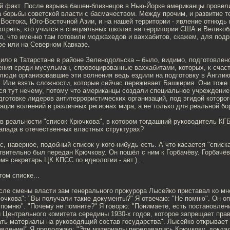
ый факт. После взрыва башен-близнецов в Нью-Йорке американцы прове
 борьбы советской власти с басмачеством. Между прочим, и развитие т
Востока, Юго-Восточной Азии, и на нашей территории - явление отнюдь 
треть, кто учился в специальных школах на территории США и Великоб
о, что именно там готовили моджахедов и ваххабитов, скажем, для под
фе или на Северном Кавказе.
дило в Татарстане в районе Зеленодольска – было, видимо, подготовлен
ения среди мусульман, спровоцированные ваххабитами, которых, к счас
люди организовавшие эти волнения ведь ездили на подготовку в Англию
. Или взять сложности, которые сейчас переживает Башкирия. Они тоже
ься тут нечему, потому что американцы создали специальное учреждени
дготовке лидеров антитеррористических организаций, под эгидой которог
ации волнений в различных регионах мира, а не только для реальной бо
в реальности "список Крючкова", в котором тогдашний руководитель КГ
апада в отечественных властных структурах?
с, наверное, подобный список у кого-нибудь есть. А что касается "списка
твительно был передан Крючкову. Он пошёл с ним к Горбачёву. Горбачёв
емя секретарь ЦК КПСС по идеологии - авт.)...
том списке...
.После смены власти зам генерального прокурора Лысейко приставал ко мн
ючкова": "Вы получали такие документы?" Я отвечаю: "Не помню". Он опя
 помню". "Почему не помните?" Я говорю: "Понимаете, есть постановлен
 Центрального комитета середины 1930-х годов, которое запрещает пр
ть материалы на руководящий состав государства". Лысейко открывает 
новление!" Я продолжаю: "Эти материалы передавались Крючкову, докла