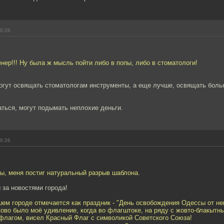
00:26
енер!!! Ну была ж мысль пойти либо в попы, либо в стоматологи!
могут освящать стоматологам инструменты, а еще лучше, освящать боль
ться, могут подымать неплохие деньги.
00:26
ы, меня постиг натуральный разрыв шаблона.
 за новостями города!
шем городе отмечается как праздник - "День освобождения Одессы от н
ково было моё удивление, когда во флагштоке, на ряду с жовто-блакытн
флагом, висел Красный Флаг с символикой Советского Союза!