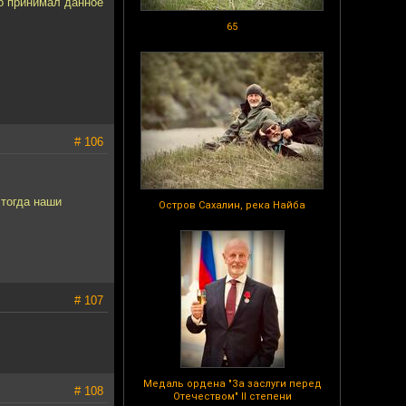
то принимал данное
65
# 106
 тогда наши
Остров Сахалин, река Найба
# 107
Медаль ордена "За заслуги перед
# 108
Отечеством" II степени