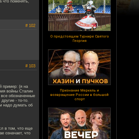
а что поменять,
# 102
О предстоящем Турнире Святого
Георгия
# 103
 пример: (я на
Признание Меркель и
ания войны Сталин
возвращение России в большой
 все обозначенные
спорт
другие - то-то.
ам надо думать об
сл в том, что еще
е означает, что