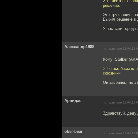
> Я, честно говор
решение.
Это Труханову спа
Выбил решение в 
У нас таки город-г
Александр1988
отправлено 11.04.11 
Кому: Stalker (AKA
> Не все бесы пло
союзники.
Он засранец, но эт
Арвидас
отправлено 11.04.11 
Здравствуй, деду
ober-bear
отправлено 11.04.11 