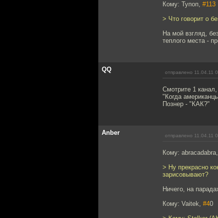
Кому: Тупоп,
#113
> Что говорит о б
На мой взгляд, бе
теплого места - п
QQ
отправлено 11.04.11 
Смотрите 1 канал,
"Когда американцы
Познер - "КАК?"
Anber
отправлено 11.04.11 
Кому: abracadabra
> Ну прекрасно к
зарисовывают?
Ничего, на парада
Кому: Vaitek,
#4
0