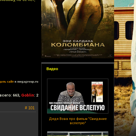
Видео
дать сайт
в megagroup.ru
всего: 663,
Goblin
: 2
# 101
Дядя Вова про фильм "Свидание
вслепую"