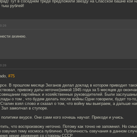
рад! Тут в соседнем треде предложили звезду на Спасской башне кой н
 тыш рублей!
00:26
 нести ахинею.
00:26
rado,
#75
урсе. В прошлом месяце Зюганов делал доклад в котором приводил такой
ствовал, привожу даты неточно)зимой 1945 года за 5 месяцев до оконч
 совещании партийных и хозяйственных руководителей. Были заслушаны
клады о том , что будем делать после войны.Одни говорили, будет то-то, 
 Сталин взял слово и сказал о том, что войну мы выиграем, а дальше н
 Зал замолчал в ступоре.
 политики вкурсе. Они сами кого хочешь научат. Приходи и учись.
тить, что воспроизвожу неточно. Потому как точно не запомнил. Но смы
 озвучил тему космоса публично. Публичность озвучания в данном случа
ремя некие движения со стороны СССР.