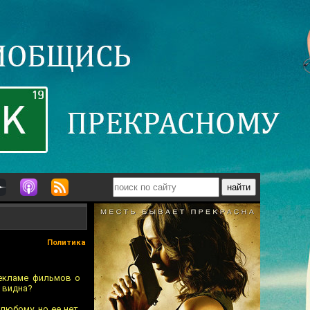
Политика
рекламе фильмов о
е видна?
любому, но ее нет,