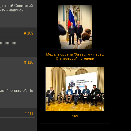
достный Советский
зу - надпись: "
# 109
!!!!!!!!!
Медаль ордена "За заслуги перед
Отечеством" II степени
# 110
ает "погоняло". Но
# 111
РВИО