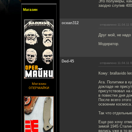
Это полумеры, кам
заодно слупив 400
Магазин
ocean312
отправлено 11.04.11 
Друг мой, не надо
Модератор.
Ded-45
отправлено 11.04.11 
Кому: brallavido le
Ага. Политики в к
Магазин
докладе не присут
ОПЕРМАЙКИ
присутствовал на
в повестке дня до
После всего этого
освоении космоса.
Так что отдельные
Еще раз хочу отме
зимой 1945 Сталин
велись уже в то в