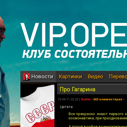
Картинки
Видео
Перев
Новости
Про Гагарина
10.04.11 22:22 |
Goblin
|
663 комментария
»
Цитата:
Все прекрасно знают первого 
космонавтике, при праздновании
А порой вообще возмутительные 