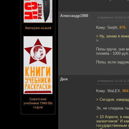
Александр1988
отправлено 11.04.11 
Кому: Serjth,
#76
Империя ножей
> Ну, зачем я инж
>
Попы круче, они 
пломба - 1000 руб.
Попы, если задума
Дюк
отправлено 11.04.11 
Кому: WaLEX,
#64
Советские
> Сегодня, камрад
учебники 1940-50х
годов
Эх, не следишь ты
> 10 Апреля, в на
захватчиков" И ка
государственным 