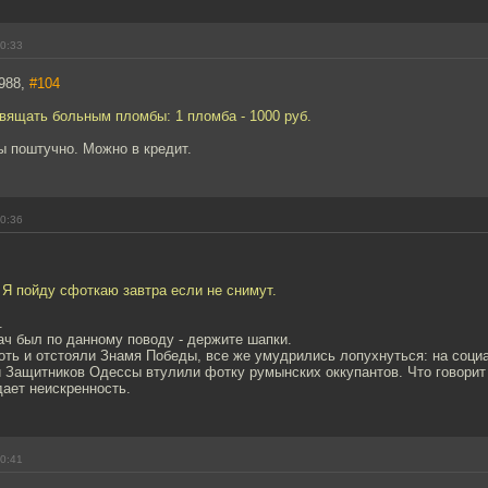
00:33
988,
#104
вящать больным пломбы: 1 пломба - 1000 руб.
ы поштучно. Можно в кредит.
00:36
 Я пойду сфоткаю завтра если не снимут.
.
ач был по данному поводу - держите шапки.
оть и отстояли Знамя Победы, все же умудрились лопухнуться: на социа
 Защитников Одессы втулили фотку румынских оккупантов. Что говорит 
ает неискренность.
00:41