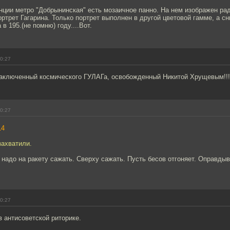
нции метро "Добрынинская" есть мозаичное панно. На нем изображен ра
ртрет Гагарина. Только портрет выполнен в другой цветовой гамме, а сни
в 195.(не помню) году....Вот.
00:27
заключенный космического ГУЛАГа, освобожденный Никитой Хрущевым!!!!!!!!
00:27
14
захватили.
а надо на ракету сажать. Сверху сажать. Пусть бесов отгоняет. Оправдыв
00:27
 антисоветской риторике.