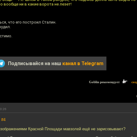
то вообще ни в какие ворота не лезет!
ся, что его построил Сталин.
чудил.
устимо.
Подписывайся на наш
канал в Telegram
Goblin рекомендует
соз
00:26
,
#4
 изображениями Красной Площади мавзолей ещё не зарисовывают?