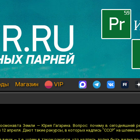
оды
Магазин
VIP
космонавта Земли — Юрия Гагарина. Вопрос: почему в сегодняшней 
 12 апреля. Дают такие ракурсы, в которых надпись "СССР" на шлеме н
вещи — т.е. шлем в таком ракурсе, что надпись долна быть видна по-