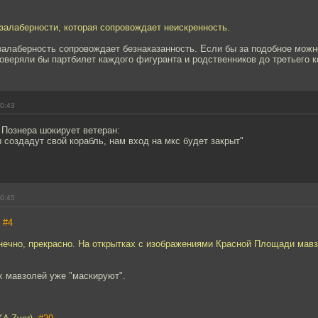
езалаберности, которая сопровождает неискренность.
залаберность сопровождает безнаказанность. Если бы за подобное можн
роверяли бы партбилет каждого фигуранта и родственников до третьего к
00:43
 Познера шокирует ветеран:
 создадут свой корабль, нам вход на мкс будет закрыт"
00:45
,
#4
онечно, прекрасно. На открытках с изображениями Красной Площади мав
х мавзолей уже "маскируют".