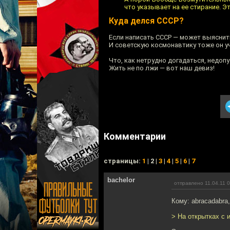
что указывает на ее стирание. Э
Куда делся СССР?
Если написать СССР — может выяснить
И советскую космонавтику тоже он у
Что, как нетрудно догадаться, недоп
Жить не по лжи — вот наш девиз!
Комментарии
cтраницы:
1
| 2 |
3
|
4
|
5
|
6
|
7
bachelor
отправлено 11.04.11 
Кому: abracadabra
> На открытках с