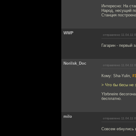
Интересно: На ста
Народ, несущий по
Станция построена 
WWP
отправлено 11.04.11 
Гагарин - первый 
Norilsk_Doc
отправлено 11.04.11 
Кому: Sha-Yulin,
#
> Что бы бесы не 
Ybrbneire бесогон
бесплатно.
milo
отправлено 11.04.11 
Совсем ебнулись в