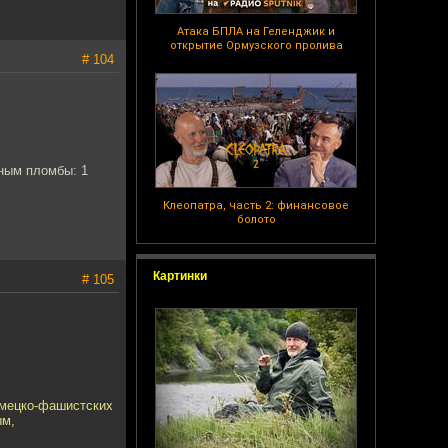
Атака БПЛА на Геленджик и
открытие Ормузского пролива
# 104
ным пломбы: 1
Клеопатра, часть 2: финансовое
болото
Картинки
# 105
емецко-фашистских
ым,