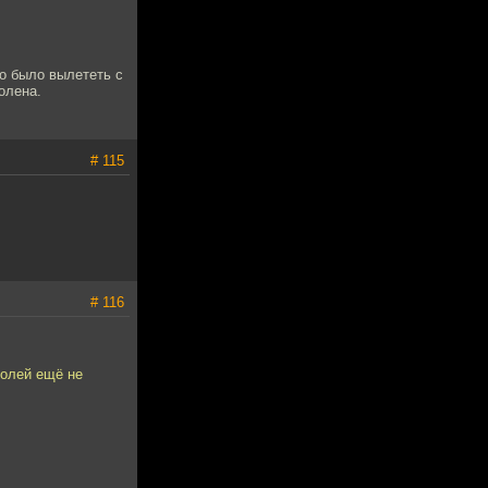
о было вылететь с
олена.
# 115
# 116
золей ещё не