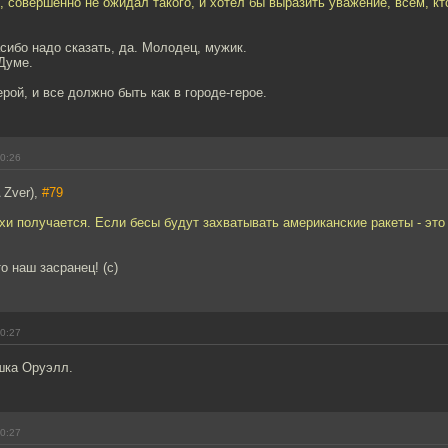
я, совершенно не ожидал такого, и хотел бы выразить уважение, всем, к
сибо надо сказать, да. Молодец, мужик.
Думе.
ерой, и все должно быть как в городе-герое.
00:26
 Zver),
#79
хи получается. Если бесы будут захватывать американские ракеты - это
о наш засранец! (с)
00:27
шка Оруэлл.
00:27