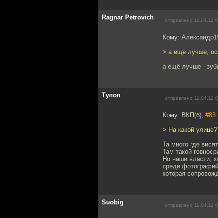
Ragnar Petrovich
отправлено 11.04.11 
Кому: Александр1
> а еще лучше, ос
а ещё лучше - зуб
Тупоп
отправлено 11.04.11 
Кому: ВКП(б),
#83
> На какой улице?
Та много где висят
Там такой говноср
Но наши власти, х
среди фотографий
которая сопровожд
Suobig
отправлено 11.04.11 