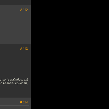
# 112
# 113
лке (в лайтбоксах)
о безалаберности,
# 114