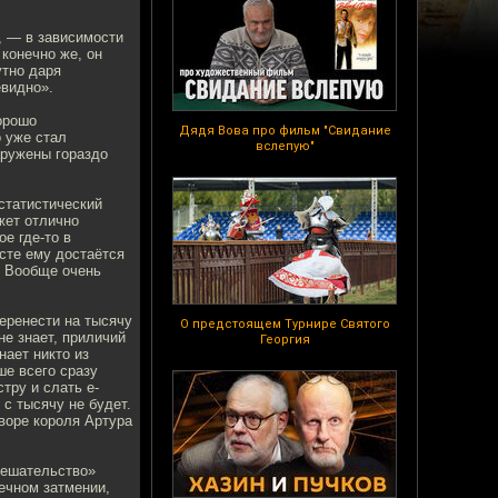
т, — в зависимости
 конечно же, он
утно даря
евидно».
орошо
Дядя Вова про фильм "Свидание
 уже стал
вслепую"
наружены гораздо
статистический
жет отлично
е где-то в
сте ему достаётся
) Вообще очень
еренести на тысячу
О предстоящем Турнире Святого
не знает, приличий
Георгия
нает никто из
ше всего сразу
тру и слать е-
 с тысячу не будет.
дворе короля Артура
мешательство»
ечном затмении,