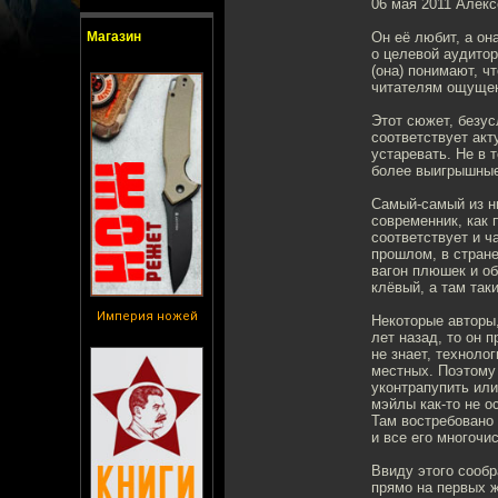
06 мая 2011 Алекс
Магазин
Он её любит, а он
о целевой аудитор
(она) понимают, ч
читателям ощущени
Этот сюжет, безус
соответствует ак
устаревать. Не в 
более выигрышны
Самый-самый из ни
современник, как 
соответствует и ч
прошлом, в стране
вагон плюшек и об
клёвый, а там таки
Империя ножей
Некоторые авторы,
лет назад, то он п
не знает, технолог
местных. Поэтому 
уконтрапупить или
мэйлы как-то не ос
Там востребовано 
и все его многочи
Ввиду этого сооб
прямо на первых ж