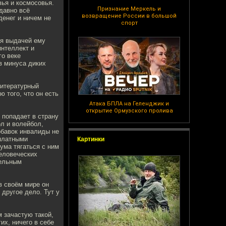
вья и космосовья.
Признание Меркель и
 давно всё
возвращение России в большой
денег и ничем не
спорт
ся выдачей ему
интеллект и
го веке
в минуса диких
литературный
 того, что он есть
Атака БПЛА на Геленджик и
открытие Ормузского пролива
 попадает в страну
ол и волейбол,
обавок инвалиды не
 платными
Картинки
ума тягаться с ним
еловеческих
дельным
в своём мире он
другое дело. Тут у
м зачастую такой,
их, ничего в себе