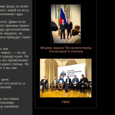
ему фору по всем
ого, какой он есть,
 конченые гады.
долог. Даже если
что причина твоего
надо десятилетиями
е неудачи, но,
пеха прибудут через
Медаль ордена "За заслуги перед
ь как
Отечеством" II степени
о мира», — но на
 гораздо хуже. Но
х его проявлениях.
и даже слепые. Но
от я бы там
 цене.
ет отсталость и
ический
сь постоянно
РВИО
железному
ну изобилие