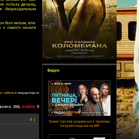
ою пользу дворец,
ся безраздельным
он был хилым, еле-
о с самого начала
Видео
ку сайтов
в megagroup.ru
всего: 206,
Goblin
: 5
# 1
Трамп против родильного туризма,
безработица из-за ИИ