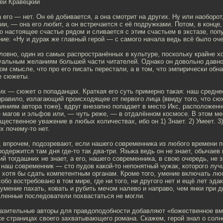
ей Кравецкий
а его — нет. Он её добивается, а она смотрит на других. Ну или наоборо
ии, — она его любит, а он встречается с её подружками. Потом, в конце,
то настоящее счастье рядом и сливается с этим счастьем в экстазе, поп
е: «Ну и дурак же главный герой — с самого начала ведь всё было оч
ловно, один из самых распространённых в культуре, поскольку крайне х
туальным желаниям большей части читателей. Однако он довольно давно
том смысле, что про его писать перестали, а в том, что эмпирически об
е сюжеты.
х — сюжет о попаданцах. Краткая его суть примерно такая: наш средне
правило, излагающий происходящее от первого лица (ввиду того, что сю
аяниям автора тоже), вдруг внезапно попадает в место Икс, расположенно
 магов и эльфов или, — чуть реже, — в отдалённом космосе. В этом ме
щественное уважение в любых количествах, ибо он 1) Знает. 2) Умеет. 3
х почему-то нет.
 впрочем, подозревают, если нашего современника из любого времени п
родержится там дня где-то так два-три. Языка ведь он не знает, обычаев 
ий тогдашних не знает, а его, нашего современника, в свою очередь, не з
наш современник — сто пудов какой-то непонятный чужак, которого луч
 хотя бы сдать компетентным органам. Кроме того, умение включать люс
обо востребовано в том мире, где ни того, ни другого нет и ещё лет эдак
умение пахать, ковать и рубить мечом налево и направо, чем янки при 
сленные последователи похвастаться не могли.
разительные авторы для правдоподобности добавляют «божественное в
е страницах своего захватывающего романа. Скажем, герой знал о солн