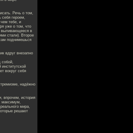
исать. Речь о том,
 себя героем,
 чем тебе, и
ря уже о том, что
да выливающееся в
ими стали). Второе
ы сам поднимешься
ик вдруг внезапно
д собой,
й институтской
ет вокруг себя
кстремизме, надёжно
и, впрочем, история
к максимум,
реального мира,
которые решают