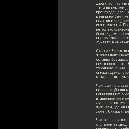
Да-да, то, что мы
так и не сумели д
происходящего. На
медицина были неа
неахтец в среднем
без страховки. По
не только фанерны
было и даже време
оплату жилья, а о
лукавят, мне каже
Стал ли Запад за 
жители почти всех
оставил без жилья
почти всех льгот.
то сейчас их нет.
снижающимся уров
стало — того гум
Чем вам не аналог
не воплощённая м
номинальным обра
в мировые интелле
лучше, а потому ч
жить там, где он н
хочет. Сказка ста
Читатель книги о 
отсталом вымышле
рукоплескать себе