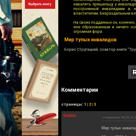
навалять пришельцу у инвалидо
построенный инвалидами в не
властителем. Безраздельным вл
На своих подданных он, конечно,
еле образованным и ничего ос
огромная фора.
Мир тупых инвалидов
Борис Стругацкий, соавтор книги "Тру
Комментарии
cтраницы: 1 |
2
|
3
Goblin
отправлено 08.05.11 
Мир тупых инвали