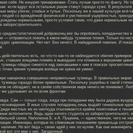
ивая себя. Не изнуряя тренировками. Стать лучше просто по факту. Но 
ае: если вдруг все остальные разом станут гораздо хуже. В результате
ные миры убогих, слабых и тупых. Поскольку же в нашей культуре всё-т
ие людей со врождённой физической и умственной ущербностью, приход
е рождены нормальными, просто условия такие, что даже нормальным не
а заборостроительного.
о среднестатистический доброволец мог бы опробовать попаданчество в
е — отправиться пожить в какое-нибудь туземное племя. Только по-чес
 чудес цивилизации. Нет-нет. Без ничего. В набедренной повязке. И пока
а.
 действительно есть, но что-то как-то не наблюдается обилия примеров
ых, ставших вождями племён и выведших эти племена к вершинам цивил
, туземцы обидно смеются над заехавшими к ним в поисках просветлени
 с точки зрения туземцев вообще ни хрена не умеют.
ире наверняка совершенно неправильные туземцы. В правильных мирах
туземцы гораздо более правильные. Поскольку ущербны в такой степен
ов не обладают, ни в своём собственном мире ничего не понимают. Люб
у же уделывает их по всем фронтам.
авда. Сам — только тогда, когда при попадании ему была дадена вунде
о-ясновидения. В иных случаях попаданец лишь выдаёт гениальные идеи
Среди местных же из ниоткуда отыскиваются крайне понятливые и техни
ые исполнители. Ведь идеи хилого студента из заборостроительного, е
ильной связи, Наполеона Б. и А. Пушкина, — единственное, чего не х
изации. Инженеры, которые по сбивчивым показаниям пришельца отстро
 наличии. Но вот беда -- своих идей у них по нулям. Как они инженерить
кой вот это мир у них. Загадочный.