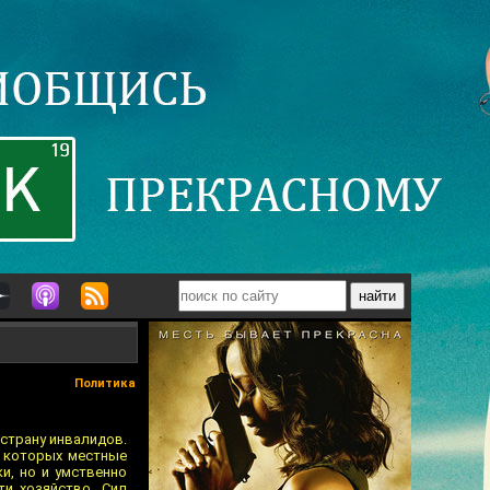
Политика
 страну инвалидов.
а которых местные
и, но и умственно
ти хозяйство. Сил