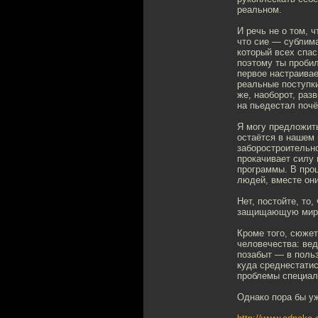
реальном.
И речь не о том, 
что сие — сублима
который всех спас
поэтому ты пробил
первое настраивае
реальные поступки
же, наоборот, раз
на пьедестал почё
Я могу предложит
остаётся в нашем 
заборостроительно
прокачивает силу 
программы. В проц
людей, вместе он
Нет, постойте, то
защищающую мир, 
Кроме того, сюжет
человечества: вед
позабыт — в поль
куда среднестати
проблемы специал
Однако пора бы уж