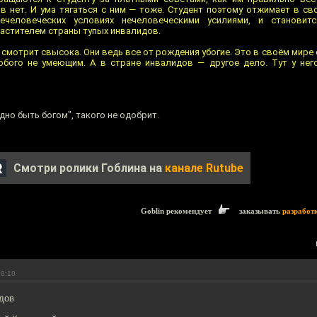
в нет. И ума тягаться с ним — тоже. Студент поэтому отжимает в св
человеческих условиях нечеловеческими усилиями, и становит
астителем страны тупых инвалидов.
 смотрит свысока. Они ведь все от рождения убогие. Это в своём мире 
обого не умеющим. А в стране инвалидов — другое дело. Тут у нег
дно быть богом", такого не одобрит.
Смотри ролики Гоблина на
канале Rutube
Goblin рекомендует
заказывать
разработ
20:10
дов