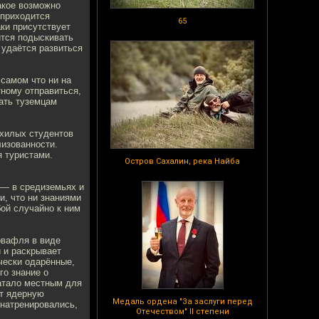
такое возможно
 приходится
65
аки присутствует
ится подыскивать
 удаётся развиться
 самом что ни на
тному отправиться,
зать туземцам
 хилых студентов
изованности.
я туристами.
Остров Сахалин, река Найба
 — в средиземьях и
и, что ни знаниями
ой случайно к ним
рвафля в виде
 и раскрывает
чески одарённые,
го знание о
ватало местным для
ят ядерную
Медаль ордена "За заслуги перед
 натренировались,
Отечеством" II степени