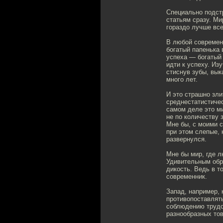
Специально подст
статьям сразу. Мир
гораздо лучше все
В любой современн
богатый папенька 
успеха — богатый 
идти к успеху. Из
стиснув зубы, вык
много лет.
И это страшно зли
среднестатистичес
самом деле это м
не по количеству 
Мне бы, с моими с
при этом слепые, 
развернулся.
Мне бы мир, где л
Удивительным обр
дикость. Ведь в т
современник.
Запад, например, 
противопоставлят
соблюдению трудо
разнообразных тов