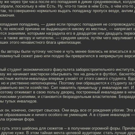
зу же через три часа после его попадания в дикие средневековья, колдо
збрали, поскольку в нём Есть. Ну, что-то такое в нём Есть, о чём кто-то
 так, то совершенно нормально выдать попаданцу пропуск везде, анлим 
номочия.
попадания попаданец, — даже если процесс попадания не сопровождал
, по неясной причине не выдающихся никому из местных, — напрягает 
тся знаниями, которыми наградила его в двадцатом или двадцать перво
— а также автору и читателю, — средняя школа, путём чего заруливает 
вших этого ненавистного блага цивилизации.
 бы авторы были чуточку честнее и чуть менее боялись не вписаться в 
помянутый сюжет рано или поздно бы превратился в неприкрытую версию
лый студент экономического факультета заборостроительного института,
азу же начинает мастерски обыгрывать тех на деньги в футбол, баскетб
естные жители-инвалиды впервые узнаю́т от этого самого студента. Вд
, но и умственно неполноценны. Поэтому они обращаются к студенту за
правильно вести хозяйство. Сил навалять пришельцу у инвалидов нет. И 
поэтому отжимает в свою пользу дворец, построенный инвалидами в неч
еческими усилиями, и становится безраздельным властителем. Безраз
ны тупых инвалидов.
х он, конечно, смотрит свысока. Они ведь все от рождения убогие. Это 
е образованным и ничего особого не умеющим. А в стране инвалидов — 
ала огромная фора.
 суть этого шаблона для сюжетов -- в получении огромной форы. Причё
а другие хуже. В этом тайная мечта целевой аудитории: стать лучше друг