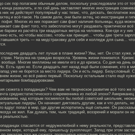
 до сих пор полагаем обычным делом, поскольку унаследовали это от то
о конца развалить, и по сей день заставляет многих иностранцев сомнев
 них не действует популярный у нас тезис, что, дескать, бесплатное жи
хтец и всё-такое. На самом деле, они были ахтец, но иностранцам и ги
 пофиг. Многих из них поражает сам факт наличия больницы, куда можно
ражает сам факт того, что забесплатно могут раздавать практически всё 
е бараки из расчёта три квадратных метра на человека. Кое-где и у них
нно есть, но чтобы массово, чтобы как принцип… чтобы две трети зарп
ставшаяся треть — на медстраховку для себя и колледж для сына… что-
тся.
последние двадцать лет лучше в плане жизни? Увы, нет. Он стал хуже, 
 стран. Нагрузка на граждан возросла. Уровень жизни понизился. Кризи
 вообще. Многие миллионы не имели его и до кризиса. Со дня на день 
 Но. Есть одно но. Если двадцать лет назад ещё были сомнения, кто в м
 Запад уже не борется за место лидера. Он и есть лидер. Безусловный. 
нем жизни, но всё равно первый. Поскольку остальным стало ещё хуже.
анитарными бомбардировками.
ия сюжета о попаданцах? Чем вам не творческое развитие всё того же 
ечта среднестатистического современника из любой эпохи? Американец 
зованием, над которым посмеялся бы любой советский школьник, неож
ктуальные лидеры. Он начинает диктовать другим, как и что делать, не
то вдруг попал в мир, где другие испортились ещё сильнее. Он рассказ
икогда не жил. Как думать тем, чьих традиций, воззрений и морали он не 
ла реальностью.
попаданцах спасается от недружелюбной к нему реальности, представля
нном мире, который ему, пришельцу рукоплещет. Запад при этом заста
 по лекалам того же сюжета: провоцируя нарастание дикости и отсталос