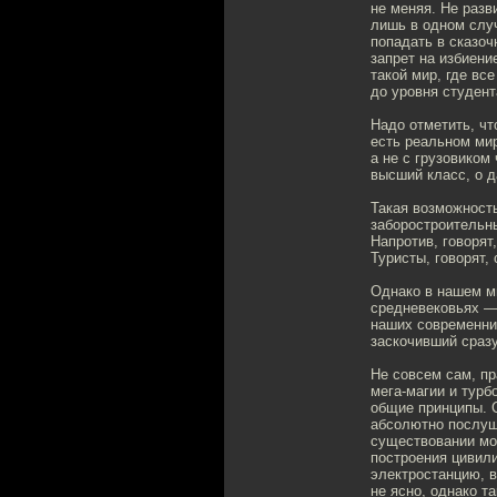
не меняя. Не разв
лишь в одном случ
попадать в сказоч
запрет на избиен
такой мир, где вс
до уровня студент
Надо отметить, чт
есть реальном мир
а не с грузовиком
высший класс, о д
Такая возможность
заборостроительн
Напротив, говорят
Туристы, говорят,
Однако в нашем м
средневековьях — 
наших современник
заскочивший сраз
Не совсем сам, пр
мега-магии и турб
общие принципы. 
абсолютно послушн
существовании моб
построения цивил
электростанцию, в
не ясно, однако та