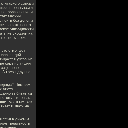
талитарного совка и
аться в реальности
льё, образование и
потетический
 пойти без денег и
жильё в стране, а
 такое эпизодически
латы не уходили на
то эти русские
и это отмечают
с кучу людей
ожидается урезание
ире самый лучший,
С регулярно
 А кому вдруг не
подхода? Чем вам
с чисто
иданно выбивается
 потому что он стал
ывает местным, как
знает и знать не
я себя в диком и
вляет реальность
ти в мире