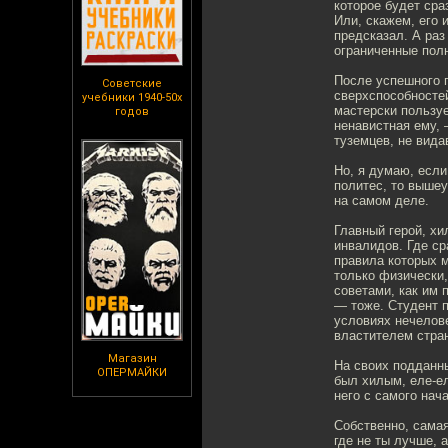
которое будет сра
Или, скажем, его и
предсказал. А раз
ограниченные пол
После успешного 
Советские
сверхспособностей
учебники 1940-50х
мастерски пользуе
годов
ненавистная ему, 
туземцев, не вида
Но, я думаю, если
политес, то вышеу
на самом деле.
Главный герой, хи
инвалидов. Где ср
правила которых м
только физически
советами, как им 
— тоже. Студент 
условиях нечелов
властителем стра
Магазин
На своих подданны
ОПЕРМАЙКИ
был хилым, еле-ел
него с самого нач
Собственно, самая
где не ты лучше, 