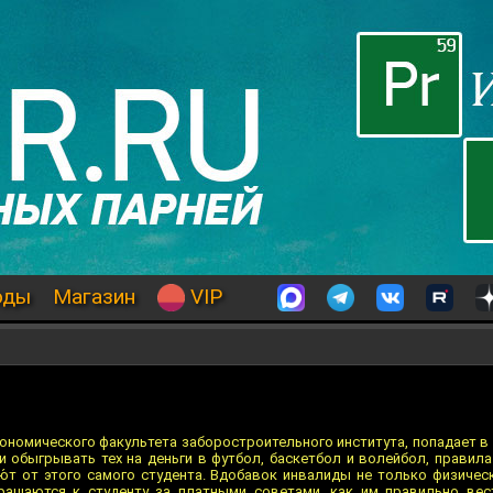
оды
Магазин
VIP
кономического факультета заборостроительного института, попадает в
ки обыгрывать тех на деньги в футбол, баскетбол и волейбол, правил
́т от этого самого студента. Вдобавок инвалиды не только физическ
ращаются к студенту за платными советами, как им правильно вес