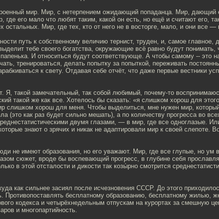
роенный мир. Мир, с нетерпением ожидающий попаданца. Мир, дающий 
, где его мало что любят таким, какой он есть, но ещё и считают его, так
х остальных. Мир, где тех, кто от него не в восторге, мало, и они все —
ости путь к собственному величию тернист, труден, и, самое главное, 
выделит тебе своего богатства, окружающие всё равно будут понимать, 
папенька. И относиться будут соответствующе. А чтобы самому -- это 
учать, тренироваться, делать попытку за попыткой, переживать постоянны
арабкиваться к свету. Отдавая себе отчёт, что даже первые вестники ус
т. Я, такой замечательный, так собой любимый, почему-то воспринимаюс
кий такой же как все. Хотелось бы сказать: «я слишком хорош для этог
ир слишком хорош для меня. Чтобы выделиться, мне нужен мир, который
зла (это как раз будет сильно мешать), а по количеству прогресса во все
реднестатистическими двумя глазами, — в мир, где все одноглазые. Ил
которые знают о зрячих и никак не адаптировали мир к своей слепоте. В
юди не имеют образования, но его уважают. Мир, где все глупые, но ум в
азом сюжет, вроде бы воспевающий прогресс, в глубине себя прославля
олько в этой отсталости и дикости так козы́рно смотрится среднестатист
куда как сильнее засиял после исчезновения СССР. До этого приходило
ь. Противопоставлять бесплатному образованию, бесплатному жилью, 
вого кодекса и четырёхнедельным отпускам на курортах за смешную це
аров и многопартийность.