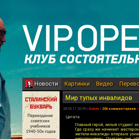
Картинки
Видео
Перев
Новости
Мир тупых инвалидов
08.05.11 20:09 |
Goblin
|
206 комментариев
»
Цитата:
Главный герой, хилый студент э
Где сразу же начинает мастерс
жители-инвалиды впервые узнаю
неполноценны. Поэтому они об