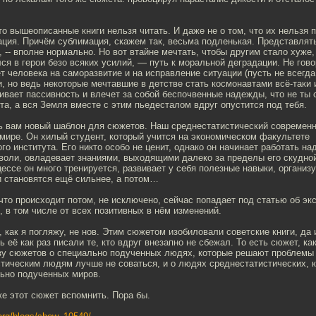
что вышеописанные книги нельзя читать. И даже не о том, что их нельзя п
ция. Причём сублимация, скажем так, весьма подленькая. Представлять
, -- вполне нормально. Но вот втайне мечтать, чтобы другим стало хуже,
ся в герои безо всяких усилий, — путь к моральной деградации. Не гово
т человека на саморазвитие и на исправление ситуации (пусть не всег
, но ведь некоторые мечтавшие в детстве стать космонавтами всё-таки 
вивает пассивность и влечет за собой беспочвенные надежды, что не т
та, а вся Земля вместе с этим пьедесталом вдруг опустится под тебя.
ь вам новый шаблон для сюжетов. Наш среднестатистический современн
мире. Он хилый студент, который учится на экономическом факультете
го института. Его никто особо не ценит, однако он начинает работать на
воли, овладевает знаниями, выходящими далеко за пределы его скудно
ессе он много тренируется, развивает у себя полезные навыки, организу
и становятся ещё сильнее, а потом…
, что происходит потом, не исключено, сейчас попадает под статью об э
в том числе от всех позитивных в нём изменений.
, как я погляжу, не нов. Этим сюжетом изобиловали советские книги, да 
ь её как раз писали те, кто вдруг внезапно не сбежал. То есть сюжет, ка
зу сюжетов о специально подученных людях, которые решают проблемы 
стическим людям лучше не соваться, и о людях среднестатистических, 
ьно подученных миров.
е этот сюжет вспомнить. Пора бы.