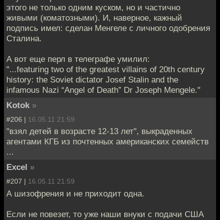
этого не только одним куском, но и частично
живыми (коматозными). И, наверное, кажный
подпись имел: сделан Менгеле с личного одобрения
Сталина.
А вот еще перл в телеграфе умилил:
"...featuring two of the greatest villains of 20th century
history: the Soviet dictator Josef Stalin and the
infamous Nazi “Angel of Death” Dr Joseph Mengele."
Kotok
»
#206 |
16.05.11 21:59
"взял детей в возрасте 12-13 лет", выкраденных
агентами КГБ из почтенных американских семейств
...
Excel
»
#207 |
16.05.11 21:59
А шизофрения и не приходит одна.
Если не повезет, то уже наши внуки с подачи США