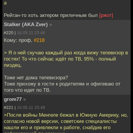
а
Рейган-то хоть актером приличным был
[ржот]
Stalker (AKA Zver)
»
#220 |
16.05.11 23:48
Кому: проф,
#218
> Я о ней скучаю каждый раз когда вижу телевизор в
гостях! То что сейчас идёт по ТВ, 95% - полный
пиздец.
Тоже нет дома телевизора?
Тоже прихожу в гости к родителям и офигеваю от
того что идет по ТВ.
grom77
»
#221 |
16.05.11 23:48
>После войны Менгеле бежал в Южную Америку, но,
согласно новой версии, советские специалисты
нашли его и привлекли к работе, снабдив его