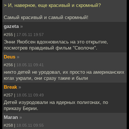
> И, наверное, еще красивый и скромный?
Самый красивый и самый скромный!
gazeta
»
#255 |
17.05.11 19:57
Энни Якобсен вдохновилась на это открытие,
посмотрев правдивый фильм "Сволочи".
Deus
»
#256 |
18.05.11 09:41
никто детей не уродовал, их просто на американских
югах украли, они сразу такие и были
Break
»
#257 |
18.05.11 09:49
Детей изуродовали на ядерных полигонах, по
приказу Берии.
Maran
»
#258 |
18.05.11 09:55