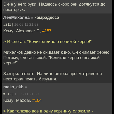
Экие у него руки! Надеюсь скоро они дотянутся до
некоторых.
ЛенМихална
»
камрадесса
#211 |
16.05.11 21:59
Кому: Alexander F.,
#157
> И слоган: "Великое кино о великой херне!"
Михалков давно не снимает кино. Он снимает херню.
Потому, слоган такой: "Великая херня о великой
херне!"
Зазырила фото. На лице автора просматривется
некоторая печать безумия.
maks_ekb
»
#212 |
16.05.11 21:59
Кому: Mazdai,
#164
> Как толково все в одну корзинку сложили -