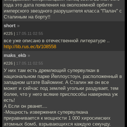
года это дата появления на околоземной орбите
имперского звездного разрушителя класса "Палач" с
Сталиным на борту!!
short
»
#225 |
17.05.11 02:55
все уже описано в отечественной литературе ..
http://lib.rus.ec/b/108558
maks_ekb
»
#226 |
17.05.11 02:55
У них там есть дремлющий супервулкан в
национальном парке Йеллоустоун, расположенный в
западном штате Вайоминг. А Сталин же он все
может и сейчас под землей угольки раздувает, тем
более, что у него всякие приспособы наверняка уж
есть!
А Если он рванет....
-Мощность извержения супервулкана
приравнивается к мощности 1 000 хиросимских
атомных бомб, взрывающихся каждую секунду.