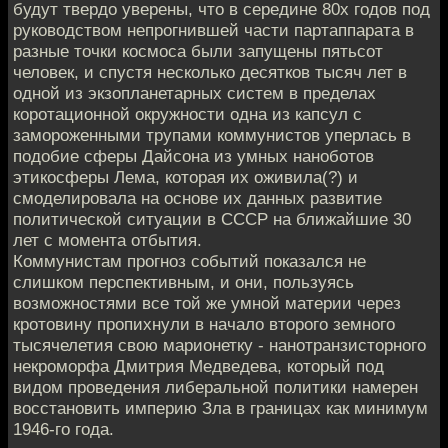
будут твердо уверены, что в середине 80х годов под
руководством непрогнившей части партаппарата в
разные точки космоса были запущены пятьсот
человек, и спустя несколько десятков тысяч лет в
одной из экзопланетарных систем в пределах
коротационной окружности одна из капсул с
замороженными трупами коммунистов уперлась в
подобие сферы Дайсона из умных наноботов
этикосферы Лема, которая их оживила(?) и
смоделировала на основе их данных развитие
политической ситуации в СССР на ближайшие 30
лет с момента отбытия.
Коммунистам прогноз событий показался не
слишком перспективным, и они, пользуясь
возможностями все той же умной материи через
кротовину пропихнули в начало второго земного
тысячелетия свою марионетку - нанотранзисторного
некроморфа Дмитрия Медведева, который под
видом проведения либеральной политики намерен
восстановить империю Зла в границах как минимум
1946-го года.