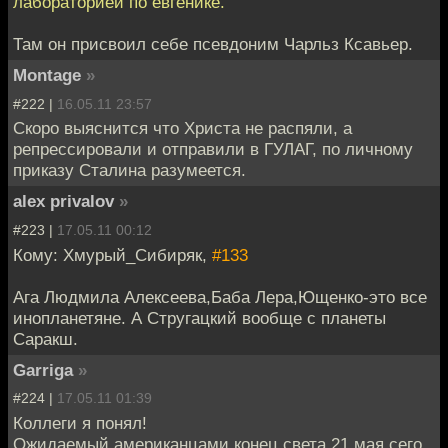
лабораторией по евгенике.
Там он присвоил себе псевдоним Чарльз Ксавьер.
Montage
»
#222 |
16.05.11 23:57
Скоро выяснится что Христа не распяли, а
репрессировали и отправили в ГУЛАГ, по личному
приказу Сталина разумеется.
alex privalov
»
#223 |
17.05.11 00:12
Кому: Хмурый_Сибиряк,
#133
Ага Людмила Алексеева,Баба Лера,Ющенко-это все
инопланетяне. А Стругацкий вообще с планеты
Саракш.
Garriga
»
#224 |
17.05.11 01:39
Коллеги я понял!
Ожидаемый американцами конец света 21 мая сего