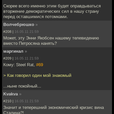
Скорее всего именно этим будет оправдываться
вторжение демократических сил в нашу страну
перед оставшимися потомками.
Волчебрюшко
»
#208 |
16.05.11 21:59
Может, эту Энни Якобсен нашему телевидению
вместо Петросяна нанять?
маргинал
»
#209 |
16.05.11 21:59
Кому: Steel Rat,
#69
> Как говорил один мой знакомый
...ныне покойный...
Kvakva
»
#210 |
16.05.11 21:59
Значит и теперешний экономический кризис вина
Сталина?!