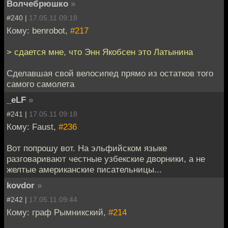
Волчебрюшко
»
#240 |
17.05.11 09:18
Кому: benrobot,
#217
> сдается мне, что Энн Якобсен это Латынина
Сделавшая свой велосипед прямо из остатков того
самого самолета
_eLF
»
#241 |
17.05.11 09:18
Кому: Faust,
#236
Вот попрошу вот. На эльфийском языке
разговаривают честные узбекские дворники, а не
желтые американские писательницы...
kovdor
»
#242 |
17.05.11 09:44
Кому: граф Рымникский,
#214