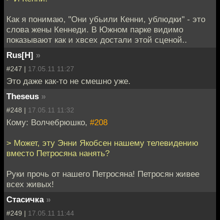
Как я понимаю, "Они убьили Кенни, ублюдки" - это
слова жены Кеннеди. В Южном парке видимо
показывают как и хвсех достали этой сценой..
Rus[H]
»
#247 |
17.05.11 11:27
Это даже как-то не смешно уже.
Theseus
»
#248 |
17.05.11 11:32
Кому: Волчебрюшко,
#208
> Может, эту Энни Якобсен нашему телевидению
вместо Петросяна нанять?
Руки прочь от нашего Петросяна! Петросян живее
всех живых!
Стасичка
»
#249 |
17.05.11 11:44