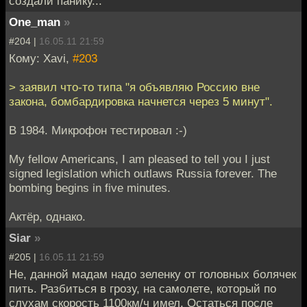
создали панику...
One_man
»
#204 |
16.05.11 21:59
Кому: Xavi,
#203
> заявил что-то типа "я объявляю Россию вне
закона, бомбардировка начнется через 5 минут".
В 1984. Микрофон тестировал :-)
My fellow Americans, I am pleased to tell you I just
signed legislation which outlaws Russia forever. The
bombing begins in five minutes.
Актёр, однако.
Siar
»
#205 |
16.05.11 21:59
Не, данной мадам надо зеленку от головных болячек
пить. Разбиться в грозу, на самолете, который по
слухам скорость 1100км/ч имел. Остаться после