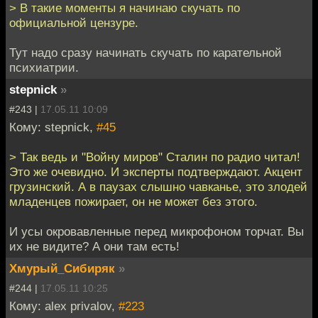
> В такие моменты я начинаю скучать по
официальной цензуре.
Тут надо сразу начинать скучать по карательной
психиатрии.
stepnick
»
#243 |
17.05.11 10:09
Кому: stepnick,
#45
> Так ведь и "Войну миров" Сталин по радио читал!
Это же очевидно. И эксперты подтверждают. Акцент
грузинский. А в паузах слышно чавканье, это злодей
младенцев пожирает, он не может без этого.
И усы окровавленные перед микрофоном торчат. Вы
их не видите? А они там есть!
Хмурый_Сибиряк
»
#244 |
17.05.11 10:25
Кому: alex privalov,
#223