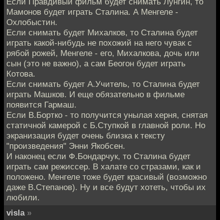
Если Правдивый фильм будет снимать Лунгин, то
Мамонов будет играть Сталина. А Менгеле -
Охлобыстин.
Если снимать будет Михалков, то Сталина будет
играть какой-нибудь не похожий на него чувак с
рябой рожей, Менгеле - его, Михалкова, дочь или
сын (это не важно), а сам Беогон будет играть
Котова.
Если снимать будет А.Учитель, то Сталина будет
играть Машков. И еще обязательно в фильме
появится Гармаш.
Если В.Бортко - то получится унылая херня, снятая
статичной камерой с Б.Ступкой в главной роли. Но
экранизация будет очень близка к тексту
"произведения" Энни Якобсен.
И наконец если Ф.Бондарчук, то Сталина будет
играть сам режиссер. В халате со стразами, как и
положено. Менгеле тоже будет красивый (возможно
даже В.Степанов). Ну и все будут хотеть, чтобы их
любили.
visla
»