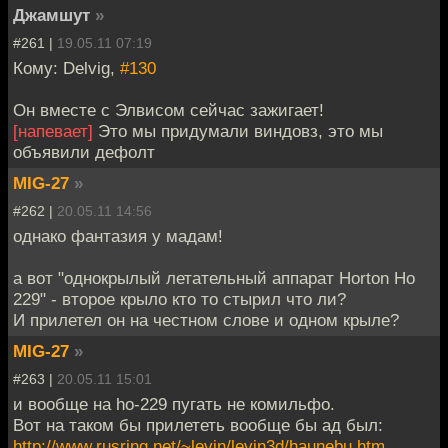
Джамшут
»
#261 |
19.05.11 07:19
Кому: Delvig,
#130
Он вместе с Элвисом сейчас зажигает!
[напевает]
Это мы придумали виндовз, это мы
объявили дефолт
MIG-27
»
#262 |
20.05.11 14:56
однако фантазия у мадам!
а вот "однокрылый летательный аппарат Horton Ho
229" - второе крыло кто то стырил что ли?
И прилетел он на честном слове и одном крыле?
MIG-27
»
#263 |
20.05.11 15:01
и вообще на ho-229 пугать не комильфо.
Вот на таком бы прилететь вообще бы ад был:
http://www.rusring.net/~levin/levin3d/haunebu.htm