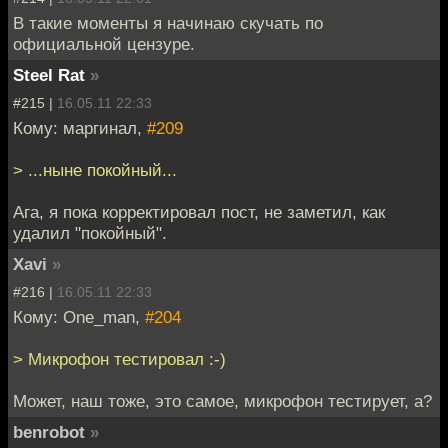
В такие моменты я начинаю скучать по
официальной цензуре.
Steel Rat
»
#215 |
16.05.11 22:33
Кому: маргинал,
#209
> ...ныне покойный...
Ага, я пока корректировал пост, не заметил, как
удалил "покойный".
Xavi
»
#216 |
16.05.11 22:33
Кому: One_man,
#204
> Микрофон тестировал :-)
Может, наш тоже, это самое, микрофон тестирует, а?
benrobot
»