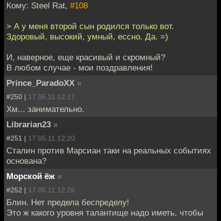
Кому: Steel Rat,
#108
> А у меня второй сын родился только вот.
Здоровый, высокий, умный, ессно. Да. =)
И, наверное, еще красивый и скромный?
В любом случае - мои поздравления!
Prince_ParadoXX
»
#250 |
17.05.11 12:17
Хм... занимательно.
Librarian23
»
#251 |
17.05.11 12:20
Сталин против Марсиан таки на реальных событиях
основана?
Морской ёж
»
#252 |
17.05.11 12:26
Блин. Нет предела беспределу!
Это ж какого уровня талантище надо иметь, чтобы