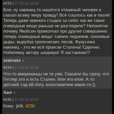
#233 |
17.05.11 02:59
Бля, ну наконец-то нашёлся отважный человек и
сказал всему миру правду! Всё сошлось как в пазле!
Теперь даже немного стыдно за себя: как же такие
очевидные вещи раньше не разглядели? Непонятно
почему Якобсен промолчал про другие совершенно
теперь очевидные вещи: таяние ледников, озоновые
дыры, вырубка тропических лесов, Фукусима
наконец - это же всё происки Сталина! Сррочно
Нобелевку автору шедевра! Я настаиваю!!!
stalinets
»
#234 |
17.05.11 02:59
Что-то американцы не те уже. Сказали бы сразу, что
Гитлер это и есть Сталин. Или его клон. А то
детский сад ей-богу, инопланетяне какие-то.))
Xavi
»
#235 |
17.05.11 03:07
Кому: jk9t,
#230