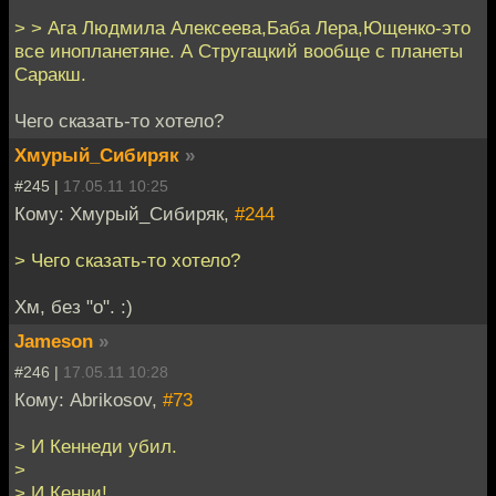
> > Ага Людмила Алексеева,Баба Лера,Ющенко-это
все инопланетяне. А Стругацкий вообще с планеты
Саракш.
Чего сказать-то хотело?
Хмурый_Сибиряк
»
#245 |
17.05.11 10:25
Кому: Хмурый_Сибиряк,
#244
> Чего сказать-то хотело?
Хм, без "о". :)
Jameson
»
#246 |
17.05.11 10:28
Кому: Abrikosov,
#73
> И Кеннеди убил.
>
> И Кенни!