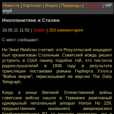
Новости
|
Картинки
|
Видео
|
Переводы
|
Магазин
|
VIP
клуб
Инопланетяне и Сталин
16.05.11 11:52
|
Goblin
|
263 комментария
С мест сообщают:
Но Энни Якобсен считает, что Розуэлльский инцидент
был организован Сталиным. Советский вождь решил
устроить в США панику подобно той, что постигла
радиослушателей в 1938 году в результате
трансляции постановки романа Герберта Уэллса
"Война миров", пересказывает ее версию The Daily
Telegraph.
Когда в конце Великой Отечественной войны
советские войска нашли в Германии реактивный
однокрылый летательный аппарат Horton Ho 229,
предшественник нынешнего американского
бомбардировщика B2, то решили применить его в