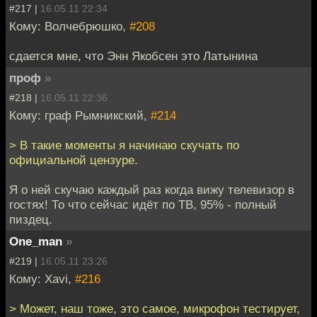
#217 |
16.05.11 22:34
Кому: Волчебрюшко,
#208
сдается мне, что Энн Якобсен это Латынина
проф
»
#218 |
16.05.11 22:36
Кому: граф Рымникский,
#214
> В такие моменты я начинаю скучать по
официальной цензуре.
Я о ней скучаю каждый раз когда вижу телевизор в
гостях! То что сейчас идёт по ТВ, 95% - полный
пиздец.
One_man
»
#219 |
16.05.11 23:26
Кому: Xavi,
#216
> Может, наш тоже, это самое, микрофон тестирует,