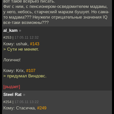
вот такое всерьез писать.
Фиг с ним, с пенсионером-осведомителем мадамы,
у него, небось, старческий маразм бушует. Но сама-
то мадама??? Неужели отрицательные значения IQ
все-таки возможны???
al_kam
»
#253 |
17.05.11 12:32
Кому: ushak,
#143
> Сути не меняет.
Логично!
Кому: Krix,
#107
> придумал Виндовс.
[рыдает]
Steel Rat
»
#254 |
17.05.11 13:22
Кому: Стасичка,
#249