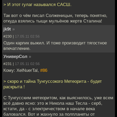
> И этот гулаг назывался САСШ.
Так вот о чём писал Солженицын, теперь понятно,
откуда взялись тыщи мульёнов жертв Сталина!
jk9t
»
#230 |
17.05.11 02:56
Один карлик выжил. И тоже производит тягостное
впечатление.
УниверСол
»
#231 |
17.05.11 02:56
Кому: XelNuerTal,
#86
> скоро и тайна Тунгуссокого Метеорита - будет
раскрыта !
С Тунгусским метеоритом, как выяснилось, уже всем
всё давно ясно: это ж Никола наш Тесла - серб,
кстати, да - с электричеством в начале века
баловался. Вот и жахнуло за полпланеты от