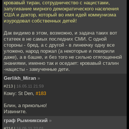
кровавый тиран, сотрудничество с нацистами,
запугивание мирного демократического населения
США и доктор, который во имя идей коммунизма
изуродовал собственных детей!
Дак видимо в этом, возможно, и задача таких вот
статеек в не самых последних СМИ. C одной
стороны - бред, а с другой - в линеечку одну все
уложено, народ поржал (а некоторые и поверили
даже), а в башке, и без того не сильно отягощенной
знаниями, именно так и оседает: кровавый сталин
-нацисты - замученные дети.
Gerlikh_Miran
»
#213 |
16.05.11 21:59
Кому: St Den,
#183
Блин, а прикольно!
Извините.
граф Рымникский
»
#214 |
16.05.11 22:01