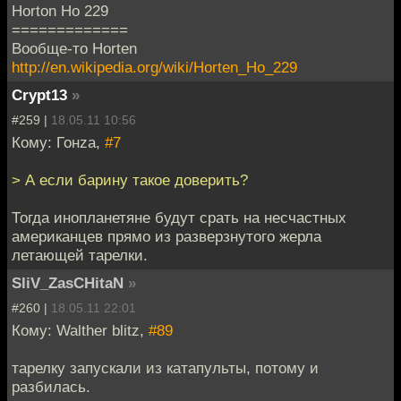
Horton Ho 229
=============
Вообще-то Horten
http://en.wikipedia.org/wiki/Horten_Ho_229
Crypt13
»
#259 |
18.05.11 10:56
Кому: Гонzа,
#7
> А если барину такое доверить?
Тогда инопланетяне будут срать на несчастных
американцев прямо из разверзнутого жерла
летающей тарелки.
SliV_ZasCHitaN
»
#260 |
18.05.11 22:01
Кому: Walther blitz,
#89
тарелку запускали из катапульты, потому и
разбилась.