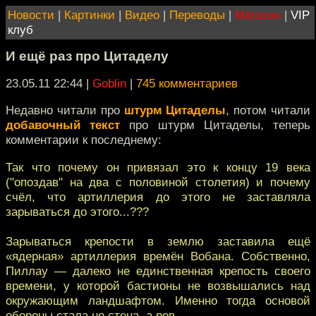
Новости
|
Картинки
|
Видео
|
Переводы
|
Магазин
|
VIP
клуб
И ещё раз про Цитаделу
23.05.11 22:44
|
Goblin
|
745 комментариев
Недавно читали про
штурм Цитаделы
, потом читали
добавочный текст
про штурм Цитаделы, теперь
комментарии к последнему:
Так что почему он привязал это к концу 19 века
("опоздав" на два с половиной столетия) и почему
счёл, что артиллерия до этого не заставляла
зарываться до этого...???
Зарываться крепости в землю заставила ещё
«ядерная» артиллерия времён Вобана. Собственно,
Пиллау — далеко не единственная крепость своего
времени, у которой бастионы не возвышались над
окружающим ландшафтом. Именно тогда основой
обороны стала не стена, а ров.