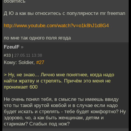
обойтись
Д Ю а как вы относитесь с популярности mr freeman
http://www.youtube.com/watch?v=o1k8hJ1d8G4
по мне так одного поля ягода
FzeulF
»
#33 |
27.05.11 13:38
Кому: Soldier,
#27
> Ну, не знаю... Лично мне понятнее, когда надо
найти жратву и стрелять. Причём это меня не
пронимает 600
Не очень понял тебя, в смысле ты имеешь ввиду
что ты такой крутой ковбой и в случае если надо
будет искать и стрелять - тебе будет комфортно? Ну
здорово, чо, а как быть женщинам, детям и
старикам? Слабых под нож?