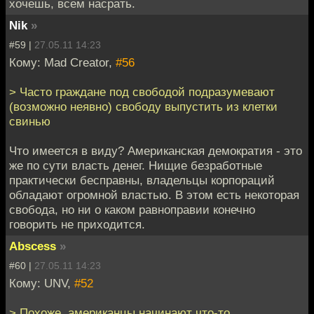
хочешь, всем насрать.
Nik
»
#59 |
27.05.11 14:23
Кому: Mad Creator,
#56
> Часто граждане под свободой подразумевают
(возможно неявно) свободу выпустить из клетки
свинью
Что имеется в виду? Американская демократия - это
же по сути власть денег. Нищие безработные
практически бесправны, владельцы корпораций
обладают огромной властью. В этом есть некоторая
свобода, но ни о каком равноправии конечно
говорить не приходится.
Abscess
»
#60 |
27.05.11 14:23
Кому: UNV,
#52
> Похоже, американцы начинают что-то