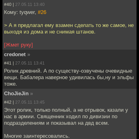
#40 |
27.05.11 13:40
Кому: tyqwer,
#26
> А я предлагал ему взамен сделать то же самое, не
выходя из дома и не снимая штанов.
[Жмет руку]
credonet
»
#41 |
27.05.11 13:41
Ролик древний. А по существу-озвучены очевидные
вещи. Бабалера наверное удивилась бы,ну и эльфы
тоже.
ChoJieJin
»
#42 |
27.05.11 13:45
Этот ролик, только полный, а не отрывок, казали у
нас в армии. Священник ходил по дивизии по
подразделениям и показывал на двд всем.
Многие заинтересовались.