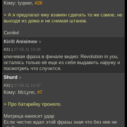
Кому: tyqwer,
#26
> А я предлагал ему взамен сделать то же самое, не
выходя из дома и не снимая штанов.
Силён!
Kirill Anisimov
»
#31 |
27.05.11 13:36
ключевая фраза в финале видео: Revolution in you,
осталось только её еще из себя выдавить наружу и
посмотреть что случится.
Shurd
»
#32 |
27.05.11 13:37
Кому: McLynn,
#7
> Про батарейку проняло.
Mатрица наносит удар
Если честно ждал этой фразы зная что без нее не