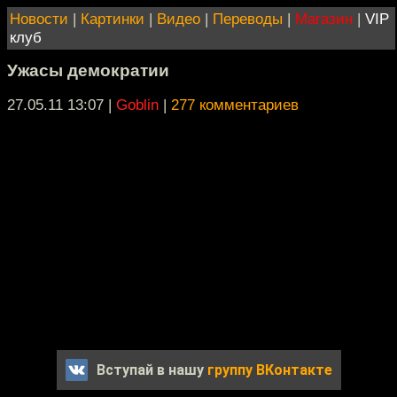
Новости
|
Картинки
|
Видео
|
Переводы
|
Магазин
|
VIP
клуб
Ужасы демократии
27.05.11 13:07
|
Goblin
|
277 комментариев
Вступай в нашу
группу ВКонтакте