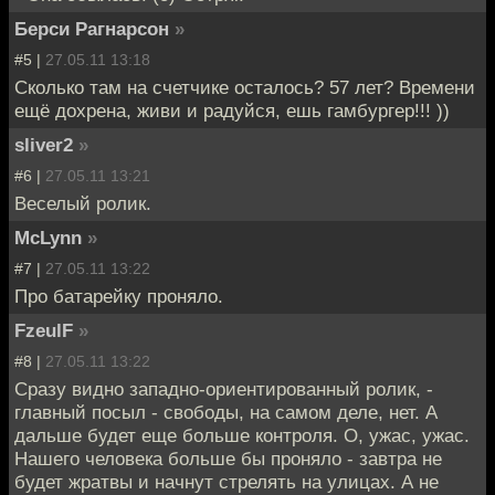
Берси Рагнарсон
»
#5 |
27.05.11 13:18
Сколько там на счетчике осталось? 57 лет? Времени
ещё дохрена, живи и радуйся, ешь гамбургер!!! ))
sliver2
»
#6 |
27.05.11 13:21
Веселый ролик.
McLynn
»
#7 |
27.05.11 13:22
Про батарейку проняло.
FzeulF
»
#8 |
27.05.11 13:22
Сразу видно западно-ориентированный ролик, -
главный посыл - свободы, на самом деле, нет. А
дальше будет еще больше контроля. О, ужас, ужас.
Нашего человека больше бы проняло - завтра не
будет жратвы и начнут стрелять на улицах. А не