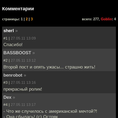
Комментарии
cтраницы: 1 |
2
|
3
всего: 277,
Goblin
: 4
sherl
»
#1 |
27.05.11 13:09
Спасибо!
BASSBOOST
»
#2 |
27.05.11 13:12
Второй пост и опять ужасы... страшно жить!
benrobot
»
#3 |
27.05.11 13:16
прекрасный ролик!
Dex
»
#4 |
27.05.11 13:17
- Что же случилось с американской мечтой?!
- Она сбылась! (c) Остряк