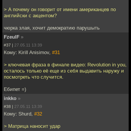
> А почему он говорит от имени американцев по
английски с акцентом?
чюрка злая, хочит демократию парушыть
FzeulF
»
#37 |
27.05.11 13:39
Кому: Kirill Anisimov,
#31
> ключевая фраза в финале видео: Revolution in you,
осталось только её еще из себя выдавить наружу и
посмотреть что случится.
Ебипет =)
inkko
»
#38 |
27.05.11 13:39
Кому: Shurd,
#32
> Mатрица наносит удар