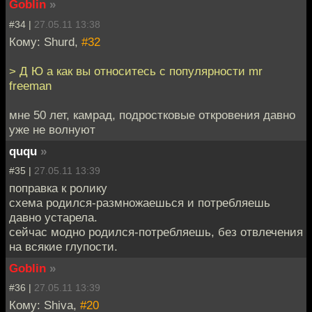
Goblin
»
#34 |
27.05.11 13:38
Кому: Shurd,
#32
> Д Ю а как вы относитесь с популярности mr
freeman
мне 50 лет, камрад, подростковые откровения давно
уже не волнуют
ququ
»
#35 |
27.05.11 13:39
поправка к ролику
схема родился-размножаешься и потребляешь
давно устарела.
сейчас модно родился-потребляешь, без отвлечения
на всякие глупости.
Goblin
»
#36 |
27.05.11 13:39
Кому: Shiva,
#20