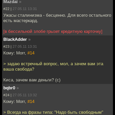
Mazdai
»
#22 |
27.05.11 13:31
Ужасы сталинизма - бесценно. Для всего остального
есть мастеркард.
[в бессильной злобе грызет кредитную карточку]
BlackAdder
»
#23 |
27.05.11 13:31
Кому: Morr,
#14
> задаю встречный вопрос, мол, а зачем вам эта
ваша свобода?
Киса, зачем вам деньги? (с)
bqbr0
»
#24 |
27.05.11 13:32
Кому: Morr,
#14
> Всегда на фразы типа: "Надо быть свободным"