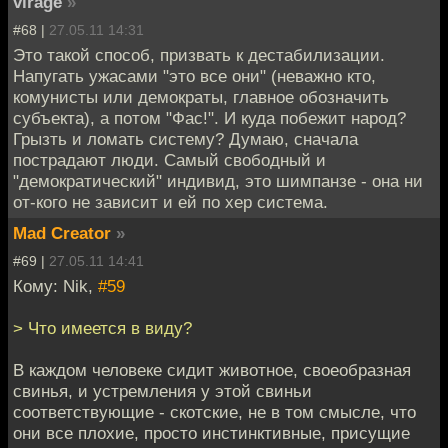
virage
»
#68 |
27.05.11 14:31
Это такой способ, призвать к дестабилизации.
Напугать ужасами "это все они" (неважно кто,
комунисты или демократы, главное обозначить
субъекта), а потом "Фас!". И куда побежит народ?
Грызть и ломать систему? Думаю, сначала
пострадают люди. Самый свободный и
"демократический" индивид, это шимпанзе - она ни
от-кого не зависит и ей по хер система.
Mad Creator
»
#69 |
27.05.11 14:41
Кому: Nik,
#59
> Что имеется в виду?
В каждом человеке сидит животное, своеобразная
свинья, и устремления у этой свиньи
соответствующие - скотские, не в том смысле, что
они все плохие, просто инстинктивные, присущие