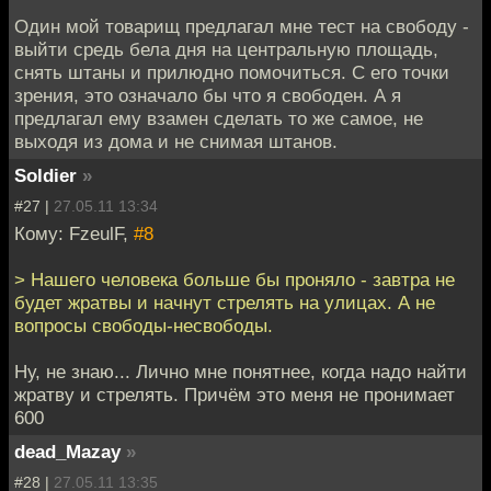
Один мой товарищ предлагал мне тест на свободу -
выйти средь бела дня на центральную площадь,
снять штаны и прилюдно помочиться. С его точки
зрения, это означало бы что я свободен. А я
предлагал ему взамен сделать то же самое, не
выходя из дома и не снимая штанов.
Soldier
»
#27 |
27.05.11 13:34
Кому: FzeulF,
#8
> Нашего человека больше бы проняло - завтра не
будет жратвы и начнут стрелять на улицах. А не
вопросы свободы-несвободы.
Ну, не знаю... Лично мне понятнее, когда надо найти
жратву и стрелять. Причём это меня не пронимает
600
dead_Mazay
»
#28 |
27.05.11 13:35