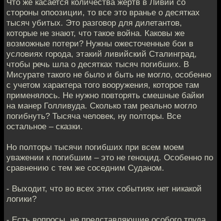
Что же касается количества жертв в Ливии со
стороны опоозиции, то все это вранье о десятках
тысяч убитых. Это разговор для дилетантов,
которые не знают, что такое война. Каковы же
возможные потери? Нужны ожесточенные бои в
условиях города, этакий ливийский Сталинград,
чтобы речь шла о десятках тысяч погибших. В
Мисурате такого не было и быть не могло, особенно
с учетом характера того вооружения, которое там
применялось. Не нужно повторять смешные байки
на манер Голливуда. Сколько там реально могло
погибнуть? Тысяча человек, ну полторы. Все
остальное – сказки.
Но полторы тысячи погибших при всем моем
уважении к погибшим – это не геноцид. Особенно по
сравнению с тем же соседним Суданом.
- Выходит, что во всех этих событиях нет никакой
логики?
- Есть вопросы, не представляющие особого труда.