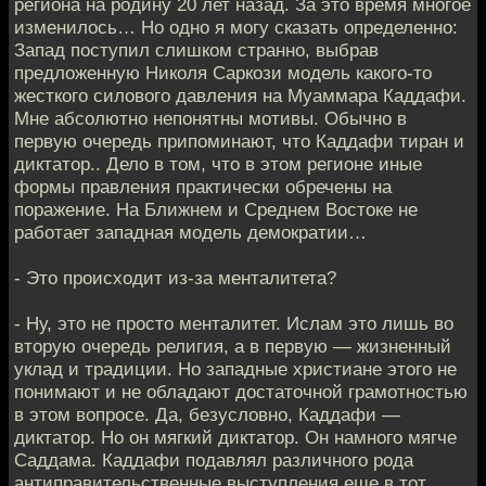
региона на родину 20 лет назад. За это время многое
изменилось… Но одно я могу сказать определенно:
Запад поступил слишком странно, выбрав
предложенную Николя Саркози модель какого-то
жесткого силового давления на Муаммара Каддафи.
Мне абсолютно непонятны мотивы. Обычно в
первую очередь припоминают, что Каддафи тиран и
диктатор.. Дело в том, что в этом регионе иные
формы правления практически обречены на
поражение. На Ближнем и Среднем Востоке не
работает западная модель демократии…
- Это происходит из-за менталитета?
- Ну, это не просто менталитет. Ислам это лишь во
вторую очередь религия, а в первую — жизненный
уклад и традиции. Но западные христиане этого не
понимают и не обладают достаточной грамотностью
в этом вопросе. Да, безусловно, Каддафи —
диктатор. Но он мягкий диктатор. Он намного мягче
Саддама. Каддафи подавлял различного рода
антиправительственные выступления еще в тот