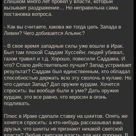
слишком много лет провел у власти, который
вызывает раздражение… Но неправильна сама
постановка вопроса.
- Как вы считаете, какова же тогда цель Запада в
Ливии? Чего добивается Альянс?
- В свое время западные силы уже вошли в Ирак.
Был там плохой Саддам Хуссейн: людей убивал,
газом травил и т.д. Хорошо, повесили Саддама. И
что? Стало действительно лучше? Запад устраивает
результат? Саддам был единственным, кто обладал
способностью держать всю эту сволочь в кулаке. Но
что сделал Запад? Дал оружие курдам. Хочется
спросить: вы вообще были в уме? Дать оружие
курдам, это все равно, что керосин в огонь
подливать.
Плюс в Ираке сделали ставку на шиитов. Опять же
хочется спросить: а кто-нибудь рассказывал вам,
друзья, что шииты не признают никакой светской
власти? Любая светская власть для них порочна. В