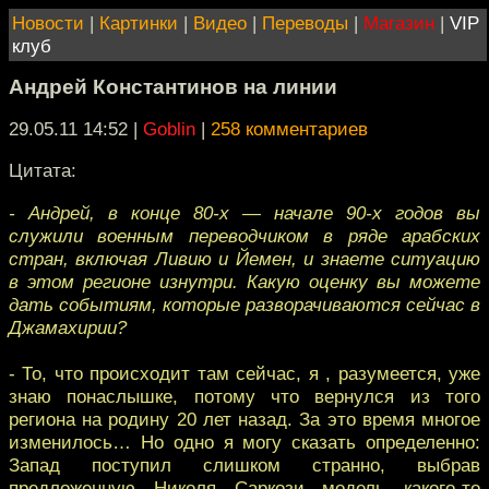
Новости
|
Картинки
|
Видео
|
Переводы
|
Магазин
|
VIP
клуб
Андрей Константинов на линии
29.05.11 14:52
|
Goblin
|
258 комментариев
Цитата:
- Андрей, в конце 80-х — начале 90-х годов вы
служили военным переводчиком в ряде арабских
стран, включая Ливию и Йемен, и знаете ситуацию
в этом регионе изнутри. Какую оценку вы можете
дать событиям, которые разворачиваются сейчас в
Джамахирии?
- То, что происходит там сейчас, я , разумеется, уже
знаю понаслышке, потому что вернулся из того
региона на родину 20 лет назад. За это время многое
изменилось… Но одно я могу сказать определенно:
Запад поступил слишком странно, выбрав
предложенную Николя Саркози модель какого-то