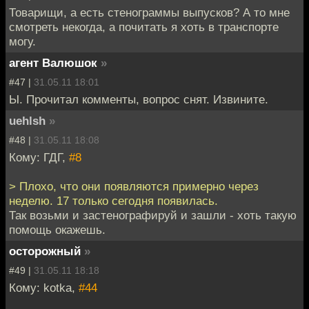
Товарищи, а есть стенограммы выпусков? А то мне
смотреть некогда, а почитать я хоть в транспорте
могу.
агент Валюшок
»
#47 |
31.05.11 18:01
Ы. Прочитал комменты, вопрос снят. Извините.
uehlsh
»
#48 |
31.05.11 18:08
Кому: ГДГ,
#8
> Плохо, что они появляются примерно через
неделю. 17 только сегодня появилась.
Так возьми и застенографируй и зашли - хоть такую
помощь окажешь.
осторожный
»
#49 |
31.05.11 18:18
Кому: kotka,
#44