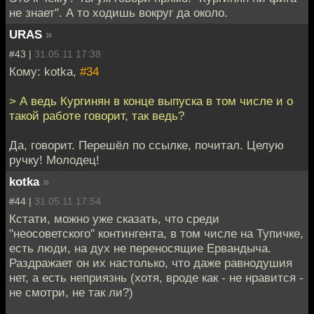
не знает". А то ходишь вокруг да около.
URAS
»
#43 |
31.05.11 17:38
Кому: kotka,
#34
> А ведь Кургинян в конце выпуска в том числе и о
такой работе говорит, так ведь?
Да, говорит. Перешёл по ссылке, почитал. Целую
ручку! Молодец!
kotka
»
#44 |
31.05.11 17:54
Кстати, можно уже сказать, что среди
"неосоветского" контингента, в том числе на Тупичке,
есть люди, на дух не переносящие Ервандыча.
Раздражает он их настолько, что даже равнодушия
нет, а есть неприязнь (хотя, вроде как - не нравится -
не смотри, не так ли?)