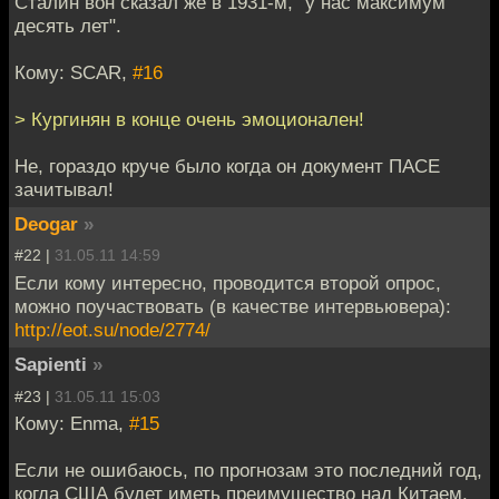
Сталин вон сказал же в 1931-м, "у нас максимум
десять лет".
Кому: SCAR,
#16
> Кургинян в конце очень эмоционален!
Не, гораздо круче было когда он документ ПАСЕ
зачитывал!
Deogar
»
#22 |
31.05.11 14:59
Если кому интересно, проводится второй опрос,
можно поучаствовать (в качестве интервьювера):
http://eot.su/node/2774/
Sapienti
»
#23 |
31.05.11 15:03
Кому: Enma,
#15
Если не ошибаюсь, по прогнозам это последний год,
когда США будет иметь преимущество над Китаем.