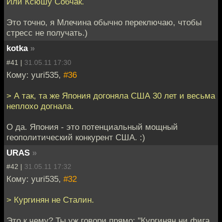
Или Ксюшу Собчак.
Это точно, я Млечина обычно переключаю, чтобы
стресс не получать.)
kotka
»
#41 |
31.05.11 17:30
Кому: yuri535,
#36
> А так, та же Япония догоняла США 30 лет и весьма
неплохо догнала.
О да. Япония - это потенциальный мощный
геополитический конкурент США. :)
URAS
»
#42 |
31.05.11 17:32
Кому: yuri535,
#32
> Кургинян не Сталин.
Это к чему? Ты уж говори прямо: "Кургинян ни фига