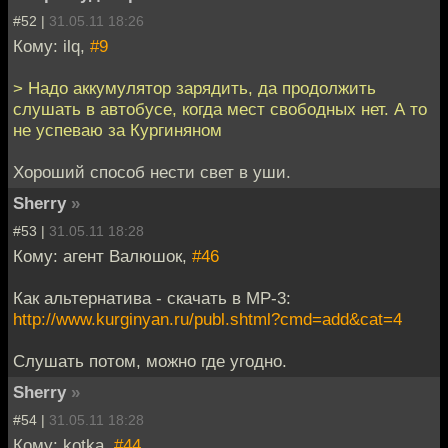
#52 |
31.05.11 18:26
Кому: ilq,
#9
> Надо аккумулятор зарядить, да продолжить
слушать в автобусе, когда мест свободных нет. А то
не успеваю за Кургиняном
Хороший способ нести свет в уши.
Sherry
»
#53 |
31.05.11 18:28
Кому: агент Валюшок,
#46
Как альтернатива - скачать в МР-3:
http://www.kurginyan.ru/publ.shtml?cmd=add&cat=4
Слушать потом, можно где угодно.
Sherry
»
#54 |
31.05.11 18:28
Кому: kotka,
#44