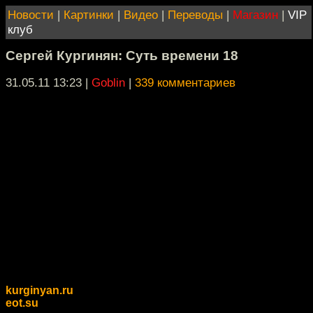
Новости
|
Картинки
|
Видео
|
Переводы
|
Магазин
|
VIP
клуб
Сергей Кургинян: Суть времени 18
31.05.11 13:23
|
Goblin
|
339 комментариев
kurginyan.ru
eot.su