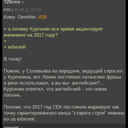
725rms
»
#30 |
31.05.11 16:15
Кому: Dembler,
#19
> а почему Кургинян все время акцентирует
внимание на 2017 году?
>
> юбилей
В точку!
Помню, у Соловьева на передаче, ведущий спросил
у Кургиняна, вот Ленин постоянно латинские фразы
в речи использовал, а вы вы- английские?...
Кургинян ответил, что английский - это новая
латынь.
Похоже, что 2017 год СЕК постоянно маркирует как
точку гарантированного конца "старого строя" именно
из-за юбилея.
sproot
»