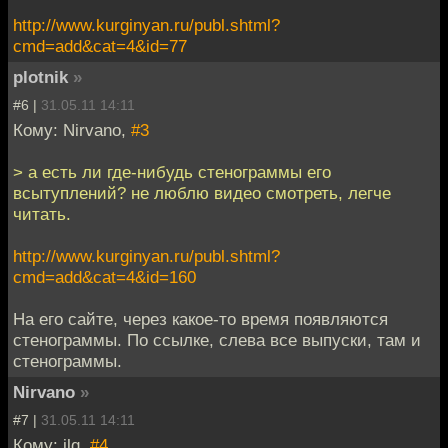
http://www.kurginyan.ru/publ.shtml?
cmd=add&cat=4&id=77
plotnik
»
#6 |
31.05.11 14:11
Кому: Nirvano,
#3
> а есть ли где-нибудь стенограммы его
всытуплений? не люблю видео смотреть, легче
читать.
http://www.kurginyan.ru/publ.shtml?
cmd=add&cat=4&id=160
На его сайте, через какое-то время появляются
стенограммы. По ссылке, слева все выпуски, там и
стенограммы.
Nirvano
»
#7 |
31.05.11 14:11
Кому: ilq,
#4