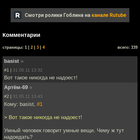
Смотри ролики Гоблина на
канале Rutube
Комментарии
cтраницы: 1 |
2
|
3
|
4
всего: 339
basist
»
#1 |
31.05.11 13:32
Вот такое никогда не надоест!
Артём-69
»
#2 |
31.05.11 13:43
Кому: basist,
#1
> Вот такое никогда не надоест!
Умный человек говорит умные вещи. Чему ж тут
надоедать?