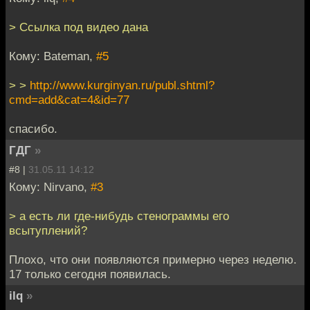
> Ссылка под видео дана
Кому: Bateman,
#5
> >
http://www.kurginyan.ru/publ.shtml?
cmd=add&cat=4&id=77
спасибо.
ГДГ
»
#8 |
31.05.11 14:12
Кому: Nirvano,
#3
> а есть ли где-нибудь стенограммы его
всытуплений?
Плохо, что они появляются примерно через неделю.
17 только сегодня появилась.
ilq
»