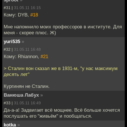
#31 |
31.05.11 16:15
Кому: DYB,
#18
Мне напомнило моих профессоров в институте. Для
меня - скорее плюс. Ж)
yuri535
»
#32 |
31.05.11 16:48
Кому: Rhiannon,
#21
> Сталин вон сказал же в 1931-м, "у нас максимум
десять лет"
Кургинян не Сталин.
Ванюша Лабух
»
#33 |
31.05.11 16:49
Да-а-а! Задвигает всё мощнее. Всё больше хочется
послушать его "живьём" и пообщаться.
kotka
»