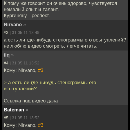
К тому же говорит он очень здорово, чувствуется
немалый опыт и талант.
Кургиняну - респект.
Nirvano
»
#3 |
31.05.11 13:49
а есть ли где-нибудь стенограммы его всытуплений?
не люблю видео смотреть, легче читать.
ilq
»
#4 |
31.05.11 13:52
Кому: Nirvano,
#3
> а есть ли где-нибудь стенограммы его
всытуплений?
Ссылка под видео дана
Bateman
»
#5 |
31.05.11 13:52
Кому: Nirvano,
#3