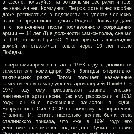
в кресле, пользуйся патронажными сёстрами и горя
не знай. Ан нет. Коммунист Петров, хоть и неспособен
даже расписаться в ведомости за уплату членских
взносов, продолжает служить Родине. Поначалу даже
и с понижением после послевоенного сокращения
армии — 14 лет (!) в должности замкомполка, сначал
в ЦГВ, потом в ПрикВО. А вот приехать инвалидом
домой он отважился только через 10 лет после
Победы.
Генерал-майором он стал в 1963 году в должности
заместителя командира 35-й бригады оперативно-
тактических ракет. Потом получает назначение
заместителем командующего артиллерией ПрикВО. В
1977 году ему присваивают звание генерал-
лейтенанта артиллерии. Как ему рассказали в 1982
году, он был пожизненно зачислен в кадры
Вооружённых Сил СССР по личному распоряжению
Сталина. И, кстати, настолько велика была сила
сталинского приказа, что уже в 1994 году его
действие фактически подтвердил Кучма, оставив
Петрова пожизненно в рядах украинской армии.