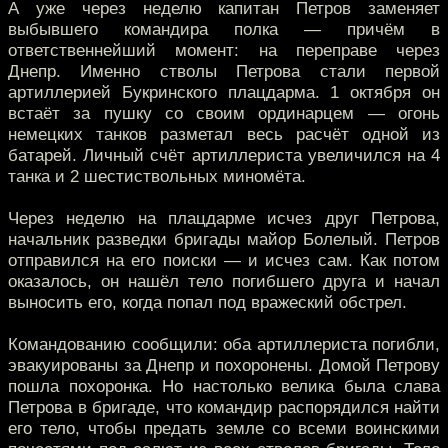
А уже через неделю капитан Петров заменяет
выбывшего командира полка — причём в
ответственнейший момент: на переправе через
Днепр. Именно стволы Петрова стали первой
артиллерией Букринского плацдарма. 1 октября он
встаёт за пушку со своим ординарцем — огонь
немецких танков разметал весь расчёт одной из
батарей. Личный счёт артиллериста увеличился на 4
танка и 2 шестиствольных миномёта.
Через неделю на плацдарме исчез друг Петрова,
начальник разведки бригады майор Болелый. Петров
отправился на его поиски — и исчез сам. Как потом
оказалось, он нашёл тело погибшего друга и начал
выносить его, когда попал под вражеский обстрел.
Командованию сообщили: оба артиллериста погибли,
эвакуированы за Днепр и похоронены. Домой Петрову
пошла похоронка. Но настолько велика была слава
Петрова в бригаде, что командир распорядился найти
его тело, чтобы предать земле со всеми воинскими