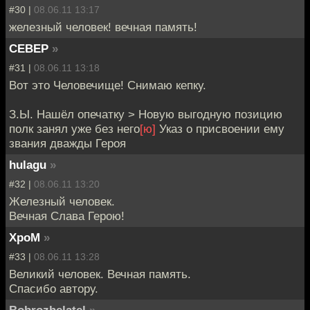
#30 |
08.06.11 13:17
железный человек! вечная память!
CEBEP
»
#31 |
08.06.11 13:18
Вот это Человечище! Снимаю кепку.
З.Ы. Нашёл опечатку > Новую выгодную позицию
полк занял уже без него
[ю]
Указ о присвоении ему
звания дважды Героя
hulagu
»
#32 |
08.06.11 13:20
Железный человек.
Вечная Слава Герою!
XpoM
»
#33 |
08.06.11 13:28
Великий человек. Вечная память.
Спасибо автору.
Bobrozhelatel
»