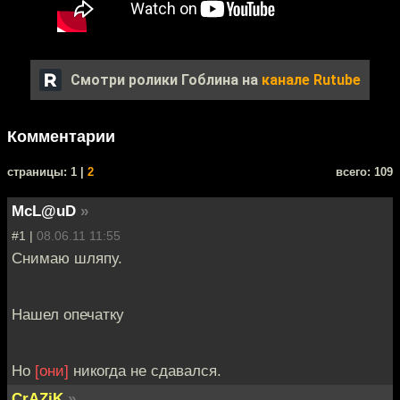
Смотри ролики Гоблина на
канале Rutube
Комментарии
cтраницы: 1 |
2
всего: 109
McL@uD
»
#1 |
08.06.11 11:55
Снимаю шляпу.
Нашел опечатку
Но
[они]
никогда не сдавался.
CrAZiK
»