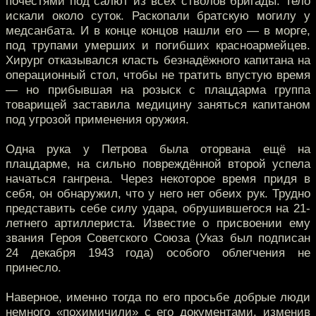
почестями под салют из всех стволов бригады. Тело
искали около суток. Раскопали братскую могилу у
медсанбата. И в конце концов нашли его — в морге,
под трупами умерших и погибших красноармейцев.
Хирург отказывался класть безнадёжного капитана на
операционный стол, чтобы не тратить впустую время
— но прибывшая на розыск с плацдарма группа
товарищей заставила медицину заняться капитаном
под угрозой применения оружия.
Одна рука у Петрова была оторвана ещё на
плацдарме, на сильно повреждённой второй успела
начаться гангрена. Через некоторое время придя в
себя, он обнаружил, что у него нет обеих рук. Трудно
представить себе силу удара, обрушившегося на 21-
летнего артиллериста. Известие о присвоении ему
звания Героя Советского Союза (Указ был подписан
24 декабря 1943 года) особого облегчения не
принесло.
Наверное, именно тогда по его просьбе добрые люди
немного «похимичили» с его документами, изменив