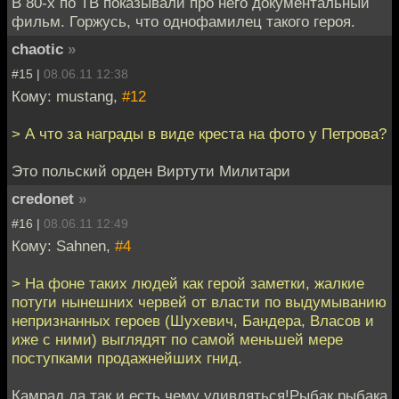
В 80-х по ТВ показывали про него документальный
фильм. Горжусь, что однофамилец такого героя.
chaotic
»
#15 |
08.06.11 12:38
Кому: mustang,
#12
> А что за награды в виде креста на фото у Петрова?
Это польский орден Виртути Милитари
credonet
»
#16 |
08.06.11 12:49
Кому: Sahnen,
#4
> На фоне таких людей как герой заметки, жалкие
потуги нынешних червей от власти по выдумыванию
непризнанных героев (Шухевич, Бандера, Власов и
иже с ними) выглядят по самой меньшей мере
поступками продажнейших гнид.
Камрад,да так и есть,чему удивляться!Рыбак рыбака