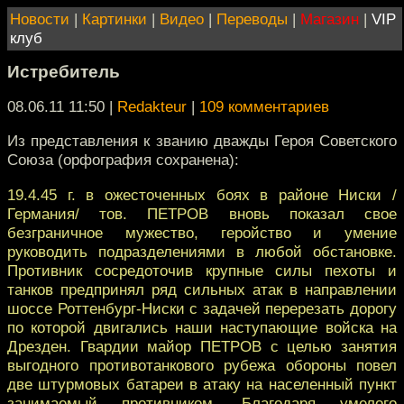
Новости
|
Картинки
|
Видео
|
Переводы
|
Магазин
|
VIP
клуб
Истребитель
08.06.11 11:50
|
Redakteur
|
109 комментариев
Из представления к званию дважды Героя Советского
Союза (орфография сохранена):
19.4.45 г. в ожесточенных боях в районе Ниски /
Германия/ тов. ПЕТРОВ вновь показал свое
безграничное мужество, геройство и умение
руководить подразделениями в любой обстановке.
Противник сосредоточив крупные силы пехоты и
танков предпринял ряд сильных атак в направлении
шоссе Роттенбург-Ниски с задачей перерезать дорогу
по которой двигались наши наступающие войска на
Дрезден. Гвардии майор ПЕТРОВ с целью занятия
выгодного противотанкового рубежа обороны повел
две штурмовых батареи в атаку на населенный пункт
занимаемый противником. Благодаря умелого