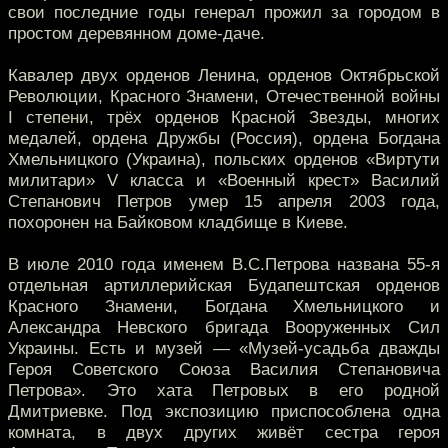
свои последние годы генерал прожил за городом в
простом деревянном доме-даче.
Кавалер двух орденов Ленина, орденов Октябрьской
Революции, Красного Знамени, Отечественной войны
I степени, трёх орденов Красной Звезды, многих
медалей, ордена Дружбы (Россия), ордена Богдана
Хмельницкого (Украина), польских орденов «Виртути
милитари» V класса и «Военный крест» Василий
Степанович Петров умер 15 апреля 2003 года,
похоронен на Байковом кладбище в Киеве.
В июле 2010 года именем В.С.Петрова названа 55-я
отдельная артиллерийская Будапештская орденов
Красного Знамени, Богдана Хмельницкого и
Александра Невского бригада Вооруженных Сил
Украины. Есть и музей — «Музей-усадьба дважды
Героя Советского Союза Василия Степановича
Петрова». Это хата Петровых в его родной
Дмитриевке. Под экспозицию приспособлена одна
комната, в двух других живёт сестра героя