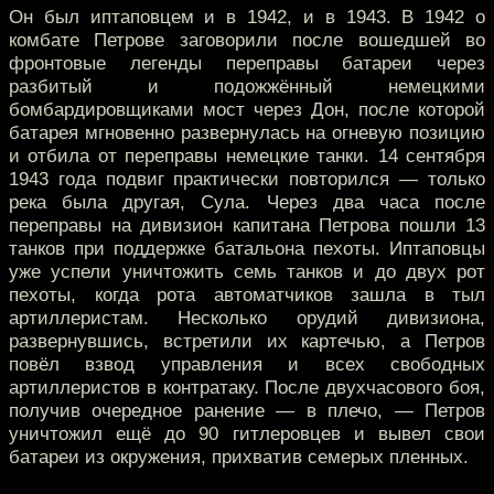
Он был иптаповцем и в 1942, и в 1943. В 1942 о
комбате Петрове заговорили после вошедшей во
фронтовые легенды переправы батареи через
разбитый и подожжённый немецкими
бомбардировщиками мост через Дон, после которой
батарея мгновенно развернулась на огневую позицию
и отбила от переправы немецкие танки. 14 сентября
1943 года подвиг практически повторился — только
река была другая, Сула. Через два часа после
переправы на дивизион капитана Петрова пошли 13
танков при поддержке батальона пехоты. Иптаповцы
уже успели уничтожить семь танков и до двух рот
пехоты, когда рота автоматчиков зашла в тыл
артиллеристам. Несколько орудий дивизиона,
развернувшись, встретили их картечью, а Петров
повёл взвод управления и всех свободных
артиллеристов в контратаку. После двухчасового боя,
получив очередное ранение — в плечо, — Петров
уничтожил ещё до 90 гитлеровцев и вывел свои
батареи из окружения, прихватив семерых пленных.