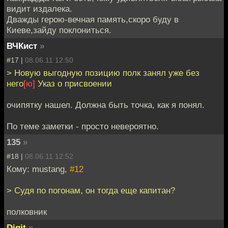
видит издалека.
Дважды герою-вечная память,скоро буду в
Киеве,зайду поклониться.
ВЧКист
»
#17 |
08.06.11 12:50
> Новую выгодную позицию полк занял уже без
него
[ю]
Указ о присвоении
очипятку нашел. Должна быть точка, как я понял.
По теме заметки - просто невероятно.
135
»
#18 |
08.06.11 12:52
Кому: mustang,
#12
> Судя по погонам, он тогда еще капитан?
полковник
Digit
»