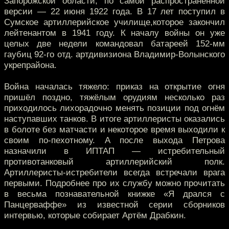
Запорожской области, по самой распространённой
версии — 22 июня 1922 года. В 17 лет поступил в
Сумское артиллерийское училище,которое закончил
лейтенантом в 1941 году. К началу войны он уже
целых две недели командовал батареей 152-мм
гаубиц 92-го отд. артдивизиона Владимир-Волынского
укрепрайона.
Война началась тяжело: приказ на открытие огня
пришёл поздно, тяжёлым орудиям несколько раз
приходилось лихорадочно менять позиции под огнём
наступавших танков. В итоге артиллеристы оказались
в болоте без матчасти и некоторое время выходили к
своим по-пехотному. А после выхода Петрова
назначили в ИПТАП — истребительный
противотанковый артиллерийский полк.
Артиллеристы-истребители всегда встречали врага
первыми. Подробнее про их службу можно прочитать
в весьма познавательной книжке «Я дрался с
Панцерваффе» из известной серии сборников
интервью, которые собирает Артём Драбкин.