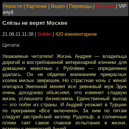
Новости
|
Картинки
|
Видео
|
Переводы
|
Магазин
|
VIP
клуб
Слёзы не верят Москве
21.06.11 11:38
|
Goblin
|
420 комментариев
Цитата:
Уважаемые читатели! Жизнь Андрея — владельца
дорогой и востребованной ветеринарной клиники для
домашних животных с Рублёвки — определенно
удалась. Он не обделен вниманием прекрасных
хозяек милых зверюшек. Но страстная ночь с женой
олигарха Эвелиной меняет все: ревнивый муж Эдик
очень доходчиво объясняет, что изменит сладкую
жизнь успешного бизнесмена. Единственный выход
— это побег из страны. И Андрей уезжает в Турцию
по программе «Все включено». За ним по пятам
следует австрийский киллер Рудольф, а солнечные
пляжи таят самое главное испытание в жизни,
встречу с прекрасной Анной…