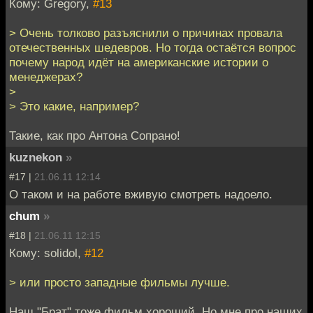
Кому: Gregory,
#13
> Очень толково разъяснили о причинах провала
отечественных шедевров. Но тогда остаётся вопрос
почему народ идёт на американские истории о
менеджерах?
>
> Это какие, например?
Такие, как про Антона Сопрано!
kuznekon
»
#17 |
21.06.11 12:14
О таком и на работе вживую смотреть надоело.
chum
»
#18 |
21.06.11 12:15
Кому: solidol,
#12
> или просто западные фильмы лучше.
Наш "Брат" тоже фильм хороший. Но мне про наших