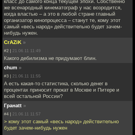
класс до самого конца текущей эпохи. Собственно
же всенародный кинематограф у нас возродится,
когда властью – а это в любой стране главный
организатор кинопроцесса – станут те, кому этот
самый «весь народ» действительно будет зачем-
нибудь нужен.
CrAZiK
»
#2 |
21.06.11 11:49
Какого дебилизма не придумают блин.
chum
»
#3 |
21.06.11 11:55
А есть какая-то статистика, сколько денег в
процентах приносит прокат в Москве и Питере и
всей остальной России?
Гранаtt
»
#4 |
21.06.11 11:57
> кому этот самый «весь народ» действительно
будет зачем-нибудь нужен