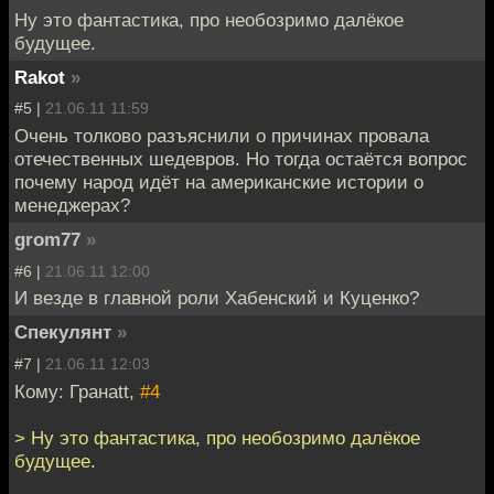
Ну это фантастика, про необозримо далёкое
будущее.
Rakot
»
#5 |
21.06.11 11:59
Очень толково разъяснили о причинах провала
отечественных шедевров. Но тогда остаётся вопрос
почему народ идёт на американские истории о
менеджерах?
grom77
»
#6 |
21.06.11 12:00
И везде в главной роли Хабенский и Куценко?
Спекулянт
»
#7 |
21.06.11 12:03
Кому: Гранаtt,
#4
> Ну это фантастика, про необозримо далёкое
будущее.