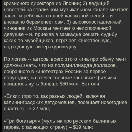
кризисного директора из Японии; 2) ведущий
новостей на столичном музыкальном канале мечтает
завести ребёнка со своей капризной женой – и
внезапно беременеет сам, 3) высокопоставленный
чиновник из Москвы мечтает о неиспорченной
девушке – и, приехав в замкадье решать судьбу
каких-то музейщиков, втречает качественную,
подходящую литературоведшу.
По логике -- авторы всего этого кина про сбычу мечт
должны знать, что из полумиллиарда долларов,
собранного в кинотеатрах России за первое
полугодие, на отечественные кассовые фильмы
пришлось чуть больше $50 млн. Вот они.
«Ёлки» (про то, как разных людей, включая
калининградских детдомовцев, посещает новогоднее
счастье) - $ 22 млн;
«Три богатыря» (мультик про русских былинных
героев, спасающих страну) – $19 млн;