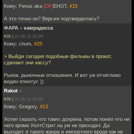
Кому: Fenus aka
[DF]
EHOT,
#15
А это точно он? Версия подтвердилась?
ФАРА
»
камрадесса
#35 |
21.06.11 12:39
Кому: chum,
#25
> Выйди сегодня подобные фильмы в прокат,
сделают они кассу?
Рынок, рыночные отношения. И вот уж отчетливо
виден плинтус ))
Rakot
»
#36 |
21.06.11 12:45
Кому: Gregory,
#13
Хотел сказать что таких дохрена, потом понял что ни
чего кроме УолтСтрит на ум не приходит. Да
выходит я такого жанра и импортного вроде как не