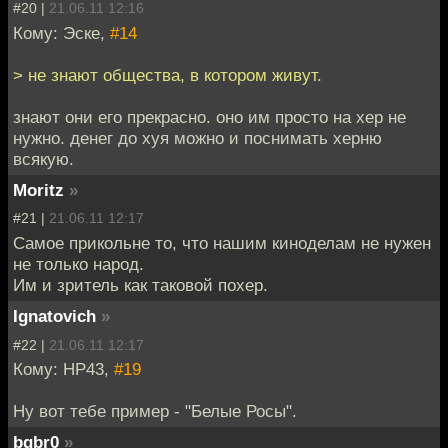
#20 |
21.06.11 12:16
Кому: Эске,
#14
> не знают общества, в котором живут.
знают они его прекрасно. оно им просто на хер не
нужно. денег до хуя можно и поснимать херню
всякую.
Moritz
»
#21 |
21.06.11 12:17
Самое прикольне то, что нашим киноделам не нужен
не только народ.
Им и зритель как таковой похер.
Ignatovich
»
#22 |
21.06.11 12:17
Кому: НР43,
#19
Ну вот тебе пример - "Белые Росы".
bqbr0
»