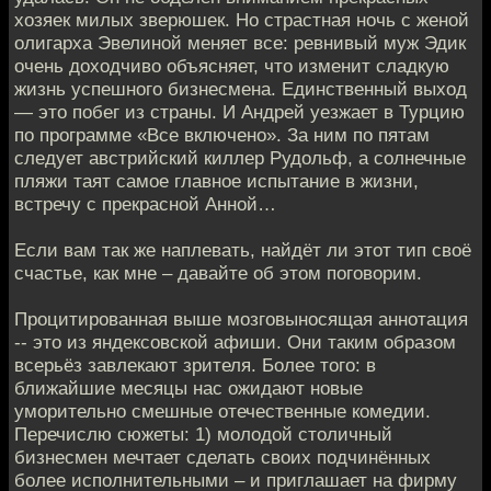
хозяек милых зверюшек. Но страстная ночь с женой
олигарха Эвелиной меняет все: ревнивый муж Эдик
очень доходчиво объясняет, что изменит сладкую
жизнь успешного бизнесмена. Единственный выход
— это побег из страны. И Андрей уезжает в Турцию
по программе «Все включено». За ним по пятам
следует австрийский киллер Рудольф, а солнечные
пляжи таят самое главное испытание в жизни,
встречу с прекрасной Анной…
Если вам так же наплевать, найдёт ли этот тип своё
счастье, как мне – давайте об этом поговорим.
Процитированная выше мозговыносящая аннотация
-- это из яндексовской афиши. Они таким образом
всерьёз завлекают зрителя. Более того: в
ближайшие месяцы нас ожидают новые
уморительно смешные отечественные комедии.
Перечислю сюжеты: 1) молодой столичный
бизнесмен мечтает сделать своих подчинённых
более исполнительными – и приглашает на фирму