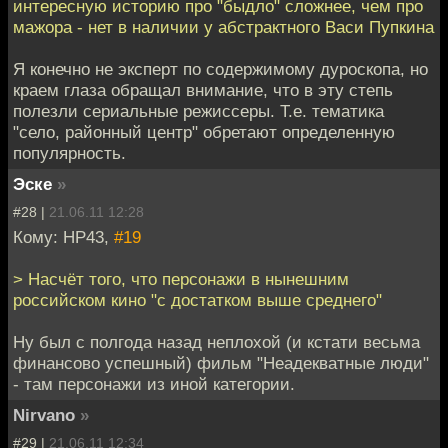
интересную историю про "быдло" сложнее, чем про
мажора - нет в наличии у абстрактного Васи Пупкина
Я конечно не эксперт по содержимому дуроскопа, но
краем глаза обращал внимание, что в эту степь
полезли сериальные режиссеры. Т.е. тематика
"село, районный центр" обретают определенную
популярность.
Эске
»
#28 |
21.06.11 12:28
Кому: НР43,
#19
> Насчёт того, что персонажи в нынешним
российском кино "с достатком выше среднего"
Ну был с полгода назад неплохой (и кстати весьма
финансово успешный) фильм "Неадекватные люди"
- там персонажи из иной категории.
Nirvano
»
#29 |
21.06.11 12:34