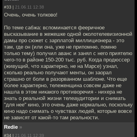
#33 |
21.06.11 12:38
Очень, очень толково!
По теме сабжа: вспоминается фееричное
высказывание в жежешке одной околотелевизионной
дамы про сюжет с зарплатой миллиционера - это
там, где он (или она, уже не припомню, помню
только тему) получил аванс и занял с него приятелю
чего-то в районе 150-200 тыс. руб. Когда продюссер
(живущий, что характерно, не на Марсе) узнал,
сколько реально получают менты, он заорал
страшно от боли в разорванном шаблоне. Что еще
более характерно, тележенщина совсем даже не
нашла в этом никакого противоречия - нихера не
знать о реальной жизни телеаудитории и снимать
"для нее" кино, это очень даже нормально, поскольку
кино надо снимать о чувствах людей, которые вовсе
не зависят от какой-то там реальности.
Redie
»
#34 |
21.06.11 12:39