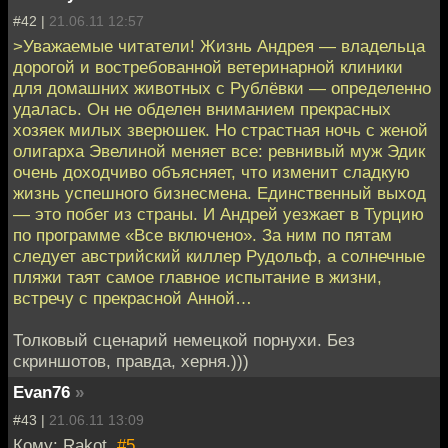
#42 |
21.06.11 12:57
>Уважаемые читатели! Жизнь Андрея — владельца
дорогой и востребованной ветеринарной клиники
для домашних животных с Рублёвки — определенно
удалась. Он не обделен вниманием прекрасных
хозяек милых зверюшек. Но страстная ночь с женой
олигарха Эвелиной меняет все: ревнивый муж Эдик
очень доходчиво объясняет, что изменит сладкую
жизнь успешного бизнесмена. Единственный выход
— это побег из страны. И Андрей уезжает в Турцию
по программе «Все включено». За ним по пятам
следует австрийский киллер Рудольф, а солнечные
пляжи таят самое главное испытание в жизни,
встречу с прекрасной Анной…
Толковый сценарий немецкой порнухи. Без
скриншотов, правда, херня.)))
Evan76
»
#43 |
21.06.11 13:09
Кому: Rakot,
#5