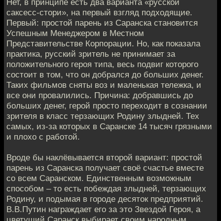
Нет, в принципе есть два варианта «русской
саксесс-стори», на первый взгляд подходящие.
Первый: простой парень из Саранска становится
Успешным Менеджером в Местном
Представительстве Корпорации. Но, как показала
практика, русский зритель не принимает за
положительного героя типа, весь подвиг которого
состоит в том, что он добрался до больших денег.
Таких фильмов сняты воз и маленькая тележка, и
все они провалились. Причина: добравшись до
больших денег, герой просто переходит в сознании
зрителя в класс терзающих Родину злыдней. Тех
самых, из-за которых в Саранске 14 тысяч грязными
и плохо с работой.
Вроде бы наклёвывается второй вариант: простой
парень из Саранска получает своё счастье вместе
со всем Саранском. Единственным возможным
способом – то есть побеждая злыдней, терзающих
Родину, и подымая в городе десяток предприятий.
В.В.Путин награждает его за это Звездой Героя, а
цветущий Саранск выбирает своим народным