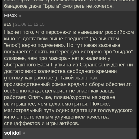
бандюков даже "Брата" смотреть не хочется.
НР43
»
#19 |
21.06.11 12:15
Насчёт того, что персонажи в нынешним российском
кино "с достатком выше среднего" (за вычетом
"ёлок") верно подмечено. Но тут какая заковыка
получается: снять интересную историю про "быдло"
сложнее, чем про мажора - нет в наличии у
абстрактного Васи Пупкина из Саранска ни денег, ни
достаточного количества свободного времени
(потому как работает). Такой жанр, как
производственный роман вряд-ли сборы обеспечит,
особенно когда сценарист не знает как завод
работает. Опять же, пляжи/курорты на экране
выигрышнее, чем цеха смотрятся. Похоже,
магистральный путь один: адаптация голлувудского
кино с постепенным улучшением качества
спецэффектов и игры актёров.
solidol
»