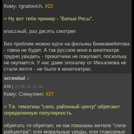
Кому: Ignatovich,
#22
> Ну вот тебе пример - "Белые Росы".
классный, раз десять смотрел
Без проблем можно идти на фильмы Бекмамебетова
- говна не будет. А так русское кино в кинотеатре
трудно увидеть - прокатчики не покупают, поскольку
не окупается. У нас даже эпохалку от Михалкова не
стали везти - не было в кинотеатрах.
screwbal
»
#30 |
21.06.11 12:34
Кому: Спекулянт,
#27
> Т.е. тематика "село, районный центр" обретают
определенную популярность.
обретать то обретает, но как показаны жители "села-
райцентра": или моральные уроды, или гламурные