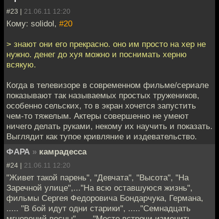
#23 |
21.06.11 12:20
Кому: solidol,
#20
> знают они его прекрасно. оно им просто на хер не
нужно. денег до хуя можно и поснимать херню
всякую.
Когда в телевизоре в современном фильме/сериале
показывают так называемых простых тружеников,
особенно сельских, то в экран хочется запустить
чем-то тяжелым. Актеры совершенно не умеют
ничего делать руками, некому их научить и показать.
Выглядит как тупое кривляние и издевательство.
ФАРА
»
камрадесса
#24 |
21.06.11 12:20
"Живет такой парень", "Девчата", "Высота", "На
Заречной улице",..."На всю оставшуюся жизнь",
фильмы Сергея Федоровича Бондарчука, Германа,
..... "В бой идут одни старики", ....."Семнадцать
мгновений весны", ....."Место встречи изменить