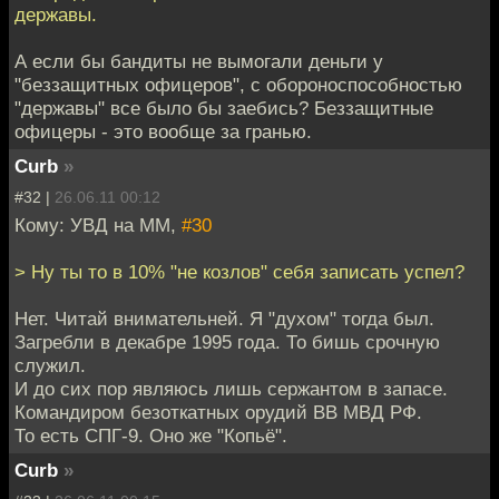
державы.
А если бы бандиты не вымогали деньги у
"беззащитных офицеров", с обороноспособностью
"державы" все было бы заебись? Беззащитные
офицеры - это вообще за гранью.
Curb
»
#32 |
26.06.11 00:12
Кому: УВД на ММ,
#30
> Ну ты то в 10% "не козлов" себя записать успел?
Нет. Читай внимательней. Я "духом" тогда был.
Загребли в декабре 1995 года. То бишь срочную
служил.
И до сих пор являюсь лишь сержантом в запасе.
Командиром безоткатных орудий ВВ МВД РФ.
То есть СПГ-9. Оно же "Копьё".
Curb
»