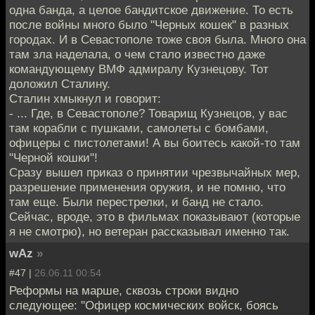
одна банда, а целое бандитское движение. То есть
после войны много было "Черных кошек" в разных
городах. И в Севастополе тоже своя была. Много она
там зла наделала, о чем стало известно даже
командующему ВМФ адмиралу Кузнецову. Тот
доложил Сталину.
Сталин хмыкнул и говорит:
- ... Где, в Севастополе? Товарищ Кузнецов, у вас
там корабли с пушками, самолеты с бомбами,
офицеры с пистолетами! А вы боитесь какой-то там
"Черной кошки"!
Сразу вышел приказ о принятии чрезвычайных мер,
разрешение применения оружия, и не помню, что
там еще. Были перестрелки, и банд не стало.
Сейчас, вроде, это в фильмах показывают (которые
я не смотрю), но ветеран рассказывал именно так.
wAz
»
#47 |
26.06.11 00:54
Реформы на марше, сквозь строки видно
следующее: "Офицер космических войск, боясь