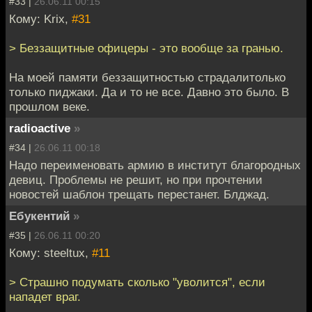
#33 |
26.06.11 00:15
Кому: Krix,
#31
> Беззащитные офицеры - это вообще за гранью.
На моей памяти беззащитностью страдалитолько
только пиджаки. Да и то не все. Давно это было. В
прошлом веке.
radioactive
»
#34 |
26.06.11 00:18
Надо переименовать армию в институт благородных
девиц. Проблемы не решит, но при прочтении
новостей шаблон трещать перестанет. Блджад.
Ебукентий
»
#35 |
26.06.11 00:20
Кому: steeltux,
#11
> Страшно подумать сколько "уволится", если
нападет враг.