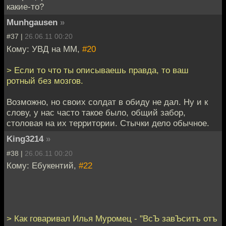
какие-то?
Munhgausen
»
#37 |
26.06.11 00:20
Кому: УВД на ММ,
#20
> Если то что ты описываешь правда, то ваш
ротный без мозгов.
Возможно, но своих солдат в обиду не дал. Ну и к
слову, у нас часто такое было, общий забор,
столовая на их территории. Стычки дело обычное.
King3214
»
#38 |
26.06.11 00:20
Кому: Ебукентий,
#22
> Как говаривал Илья Муромец - "ВсЪ завЪситъ отъ