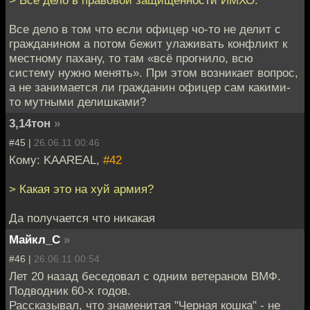
Все дело в том что если офицер чо-то не делит с
гражданином а потом бежит улаживать конфликт к
местному пахану, то там «всё прогнило, всю
систему нужно менять». При этом возникает вопрос,
а не занимается ли гражданин офицер сам какими-
то мутными делишками?
3,14тон
»
#45 |
26.06.11 00:46
Кому: KAAREAL,
#42
> Какая это на хуй армия?
Да получается что никакая
Майкл_С
»
#46 |
26.06.11 00:54
Лет 20 назад беседовал с одним ветераном ВМФ.
Подводник 60-х годов.
Рассказывал, что знаменитая "Черная кошка" - не