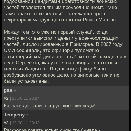
подорванной бандитами боеготовности воинских
частей "являются явным преувеличением". "Мне
такие факты неизвестны", - отчеканил пресс-
секретарь командующего флотом Роман Мартов.
Между тем, это уже не первый случай, когда
преступники вымогали деньги у военнослужащих
частей, дислоцированных в Приморье. В 2007 году
СМИ сообщали, что офицеры пулеметно-
артиллерийской дивизии, штаб которой находится в
селе Сергеевка, жалуются на поборы со стороны
местных бандитов. По данному факту было
возбуждено уголовное дело, но виновные так и не
были установлены.
gsa
»
#2 |
25.06.11 23:14
Как уже достали эти русские скинхеды!
Tempeny
»
#3 |
25.06.11 23:18
Расформировать нужно суды трибунала -