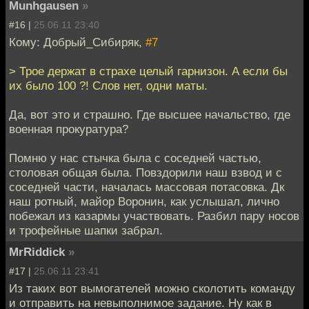
Munhgausen
»
#16 |
25.06.11 23:40
Кому: Добрый_Сибиряк,
#7
> Трое держат в страхе целый гарнизон. А если бы
их было 100 ?! Слов нет, одни маты.
Да, вот это и страшно. Где высшее начальство, где
военная прокуратура?
Помню у нас стычка была с соседней частью,
столовая общая была. Повздорили наш взвод и с
соседней части, началась массовая потасовка. Дк
наш ротный, майор Воронин, как услышал, лично
побежал из казармы участвовать. Разбил пару носов
и трофейные шапки забрал.
MrRiddick
»
#17 |
25.06.11 23:41
Из таких вот вымогателей можно сколотить команду
и отправить на невыполнимое задание. Ну как в