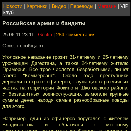
Новости
|
Картинки
|
Видео
|
Переводы
|
Магазин
|
VIP
клуб
Российская армия и бандиты
25.06.11 23:11
|
Goblin
|
284 комментария
С мест сообщают:
Уголовное наказание грозит 31-летнему и 25-летнему
уроженцам Дагестана, а также 24-летнему жителю
Приморья. Все трое числятся безработными, пишет
газета "Коммерсант". Около года преступники
держали в страхе офицеров, служащих в различных
частях на территории Фокино и Шкотовского района.
У беззащитных военнослужащих вымогали крупные
суммы денег, находя самые разнообразные поводы
для этого.
Например, один из офицеров поругался с жителем
Владивостока и обратился к местному
криминальному авторитету из Фокино за помощью.