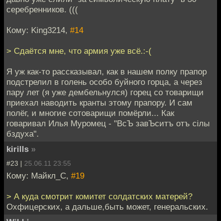
серебренников. (((
Кому: King3214,
#14
> Сдаётся мне, что армия уже всё.:-(
Я уж как-то рассказывал, как в нашем полку прапор
подстрелил в голень особо буйного горца, а через
пару лет (я уже дембельнулся) горец со товарищи
приехал наводить кранты этому прапору. И сам
полёг, и многие сотоварищи помёрли... Как
говаривал Илья Муромец - "ВсЪ завЪситъ отъ сiлы
бздуха".
kirills
»
#23 |
25.06.11 23:55
Кому: Майкл_С,
#19
> А куда смотрит комитет солдатских матерей?
Охфицерских, а дальше,быть может, генеральских.