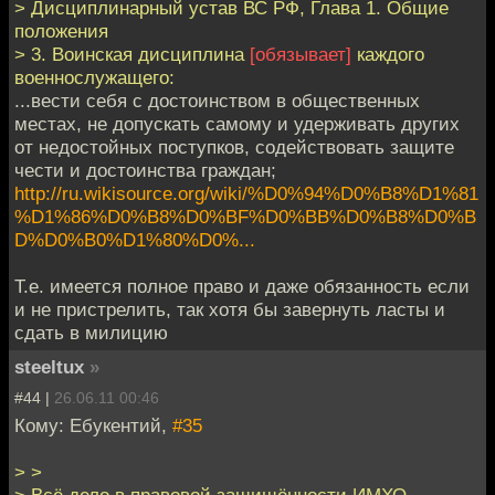
> Дисциплинарный устав ВС РФ, Глава 1. Общие
положения
> 3. Воинская дисциплина
[обязывает]
каждого
военнослужащего:
...вести себя с достоинством в общественных
местах, не допускать самому и удерживать других
от недостойных поступков, содействовать защите
чести и достоинства граждан;
http://ru.wikisource.org/wiki/%D0%94%D0%B8%D1%81
%D1%86%D0%B8%D0%BF%D0%BB%D0%B8%D0%B
D%D0%B0%D1%80%D0%...
Т.е. имеется полное право и даже обязанность если
и не пристрелить, так хотя бы завернуть ласты и
сдать в милицию
steeltux
»
#44 |
26.06.11 00:46
Кому: Ебукентий,
#35
> >
> Всё дело в правовой защищённости ИМХО.