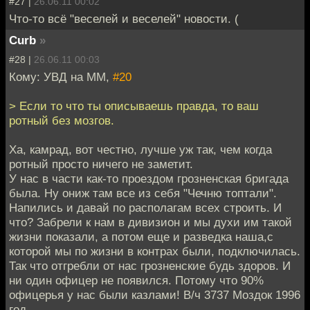
#27 |
26.06.11 00:02
Что-то всё "веселей и веселей" новости. (
Curb
»
#28 |
26.06.11 00:03
Кому: УВД на ММ,
#20
> Если то что ты описываешь правда, то ваш
ротный без мозгов.
Ха, камрад, вот честно, лучше уж так, чем когда
ротный просто ничего не заметит.
У нас в части как-то проездом грозненская бригада
была. Ну ониж там все из себя "Чечню топтали".
Напились и давай по располагам всех строить. И
что? Забрели к нам в дивизион и мы духи им такой
жизни показали, а потом еще и разведка наша,с
которой мы по жизни в контрах были, подключилась.
Так что отгребли от нас грозненские будь здоров. И
ни один офицер не появился. Потому что 90%
офицерья у нас были казлами! В/ч 3737 Моздок 1996
год.