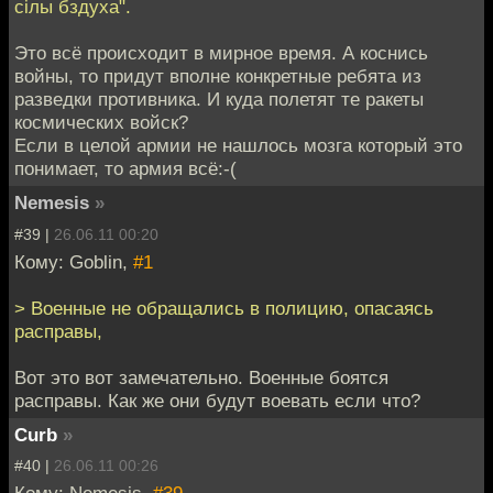
сiлы бздуха".
Это всё происходит в мирное время. А коснись
войны, то придут вполне конкретные ребята из
разведки противника. И куда полетят те ракеты
космических войск?
Если в целой армии не нашлось мозга который это
понимает, то армия всё:-(
Nemesis
»
#39 |
26.06.11 00:20
Кому: Goblin,
#1
> Военные не обращались в полицию, опасаясь
расправы,
Вот это вот замечательно. Военные боятся
расправы. Как же они будут воевать если что?
Curb
»
#40 |
26.06.11 00:26
Кому: Nemesis,
#39