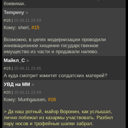
боевиках.
Tempeny
»
#18 |
25.06.11 23:43
Кому: sherl,
#15
Возможно, в целях модернизации проводили
инновационное хищение государственное
имущество из части и продавали налево.
Майкл_С
»
#19 |
25.06.11 23:45
А куда смотрит комитет солдатских матерей?
УВД на ММ
»
#20 |
25.06.11 23:49
Кому: Munhgausen,
#16
> Дк наш ротный, майор Воронин, как услышал,
лично побежал из казармы участвовать. Разбил
пару носов и трофейные шапки забрал.