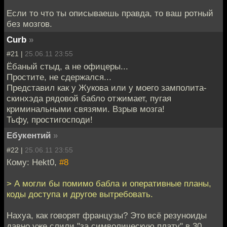
Если то что ты описываешь правда, то ваш ротный
без мозгов.
Curb
»
#21 |
25.06.11 23:55
Ёбаный стыд, а не офицеры...
Простите, не сдержался...
Представил как у Жукова или у моего замполита-
скинхэда рядовой бабло отжимает, пугая
криминальными связями. Взрыв мозга!
Тьфу, простигосподи!
Ебукентий
»
#22 |
25.06.11 23:55
Кому: Hekt0,
#8
> А могли бы помимо бабла и оперативные планы,
коды доступа и другое вытребовать.
Нахуа, как говорят французы? Это всё резуноиды
давно уже слили "за символическую плату" в 30