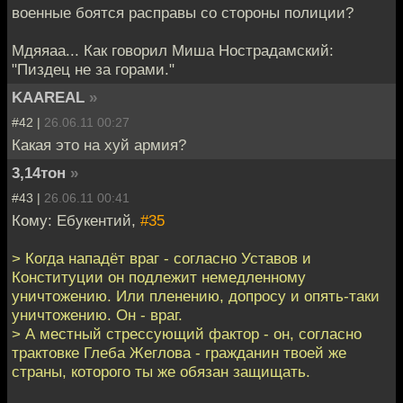
военные боятся расправы со стороны полиции?
Мдяяаа... Как говорил Миша Нострадамский:
"Пиздец не за горами."
KAAREAL
»
#42 |
26.06.11 00:27
Какая это на хуй армия?
3,14тон
»
#43 |
26.06.11 00:41
Кому: Ебукентий,
#35
> Когда нападёт враг - согласно Уставов и
Конституции он подлежит немедленному
уничтожению. Или пленению, допросу и опять-таки
уничтожению. Он - враг.
> А местный стрессующий фактор - он, согласно
трактовке Глеба Жеглова - гражданин твоей же
страны, которого ты же обязан защищать.