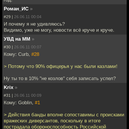
Роман_ИС
»
#29 |
26.06.11 00:04
И почему я не удивляюсь?
Видимо, уже не могу, новости всё круче и круче.
УВД на ММ
»
#30 |
26.06.11 00:07
Кому: Curb,
#28
> Потому что 90% офицерья у нас были казлами!
Ну ты то в 10% "не козлов" себя записать успел?
Krix
»
#31 |
26.06.11 00:09
Кому: Goblin,
#1
> Действия банды вполне сопоставимы с происками
вражеских диверсантов, поскольку в итоге
пострадала обороноспособность Российской